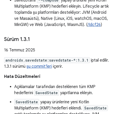
SavedState
*-compose
yapay ürününe yeni Kotlin
Multiplatform (KMP) hedefleri ekleyin. Lifecycle artık
toplamda şu platformları destekliyor: JVM (Android
ve Masaüstü), Native (Linux, iOS, watchOS, macOS,
MinGW) ve Web (JavaScript, WasmJS). (
/Idcf26
)
Sürüm 1
.
3
.
1
16 Temmuz 2025
androidx.savedstate:savedstate-*:1.3.1
iptal edilir.
1.3.1 sürümü
şu commit'leri
içerir.
Hata Düzeltmeleri
Açıklamalar tarafından desteklenen tüm KMP
hedeflerini
SavedState
yapıtlarına ekleyin.
SavedState
yapay ürünlerine yeni Kotlin
Multiplatform (KMP) hedefleri eklendi.
SavedState