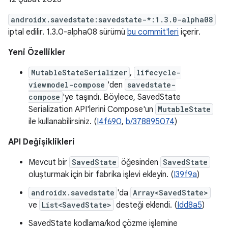
androidx.savedstate:savedstate-*:1.3.0-alpha08
iptal edilir. 1.3.0-alpha08 sürümü
bu commit'leri
içerir.
Yeni Özellikler
MutableStateSerializer
,
lifecycle-
viewmodel-compose
'den
savedstate-
compose
'ye taşındı. Böylece, SavedState
Serialization API'lerini Compose'un
MutableState
ile kullanabilirsiniz. (
I4f690
,
b/378895074
)
API Değişiklikleri
Mevcut bir
SavedState
öğesinden
SavedState
oluşturmak için bir fabrika işlevi ekleyin. (
I39f9a
)
androidx.savedstate
'da
Array<SavedState>
ve
List<SavedState>
desteği eklendi. (
Idd8a5
)
SavedState kodlama/kod çözme işlemine