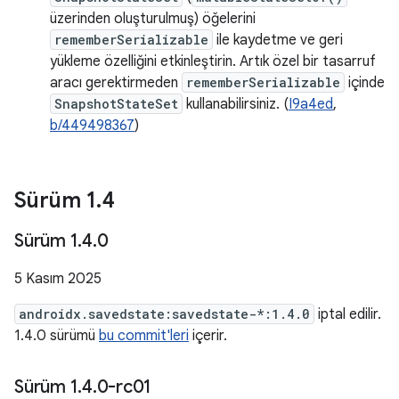
üzerinden oluşturulmuş) öğelerini
rememberSerializable
ile kaydetme ve geri
yükleme özelliğini etkinleştirin. Artık özel bir tasarruf
aracı gerektirmeden
rememberSerializable
içinde
SnapshotStateSet
kullanabilirsiniz. (
I9a4ed
,
b/449498367
)
Sürüm 1
.
4
Sürüm 1
.
4
.
0
5 Kasım 2025
androidx.savedstate:savedstate-*:1.4.0
iptal edilir.
1.4.0 sürümü
bu commit'leri
içerir.
Sürüm 1
.
4
.
0-rc01