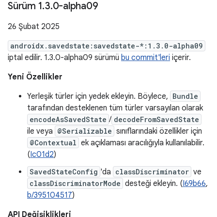
Sürüm 1
.
3
.
0-alpha09
26 Şubat 2025
androidx.savedstate:savedstate-*:1.3.0-alpha09
iptal edilir. 1.3.0-alpha09 sürümü
bu commit'leri
içerir.
Yeni Özellikler
Yerleşik türler için yedek ekleyin. Böylece,
Bundle
tarafından desteklenen tüm türler varsayılan olarak
encodeAsSavedState
/
decodeFromSavedState
ile veya
@Serializable
sınıflarındaki özellikler için
@Contextual
ek açıklaması aracılığıyla kullanılabilir.
(
Ic01d2
)
SavedStateConfig
'da
classDiscriminator
ve
classDiscriminatorMode
desteği ekleyin. (
I69b66
,
b/395104517
)
API Değişiklikleri