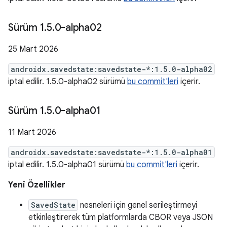
Sürüm 1
.
5
.
0-alpha02
25 Mart 2026
androidx.savedstate:savedstate-*:1.5.0-alpha02
iptal edilir. 1.5.0-alpha02 sürümü
bu commit'leri
içerir.
Sürüm 1
.
5
.
0-alpha01
11 Mart 2026
androidx.savedstate:savedstate-*:1.5.0-alpha01
iptal edilir. 1.5.0-alpha01 sürümü
bu commit'leri
içerir.
Yeni Özellikler
SavedState
nesneleri için genel serileştirmeyi
etkinleştirerek tüm platformlarda CBOR veya JSON