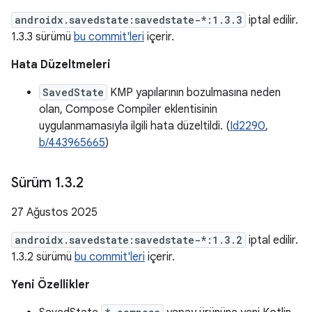
androidx.savedstate:savedstate-*:1.3.3
iptal edilir.
1.3.3 sürümü
bu commit'leri
içerir.
Hata Düzeltmeleri
SavedState
KMP yapılarının bozulmasına neden
olan, Compose Compiler eklentisinin
uygulanmamasıyla ilgili hata düzeltildi. (
Id2290
,
b/443965665
)
Sürüm 1
.
3
.
2
27 Ağustos 2025
androidx.savedstate:savedstate-*:1.3.2
iptal edilir.
1.3.2 sürümü
bu commit'leri
içerir.
Yeni Özellikler