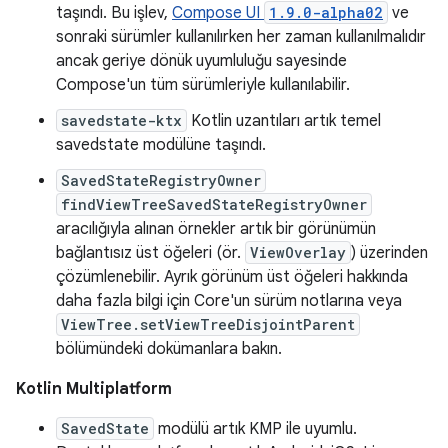
taşındı. Bu işlev,
Compose UI
1.9.0-alpha02
ve
sonraki sürümler kullanılırken her zaman kullanılmalıdır
ancak geriye dönük uyumluluğu sayesinde
Compose'un tüm sürümleriyle kullanılabilir.
savedstate-ktx
Kotlin uzantıları artık temel
savedstate modülüne taşındı.
SavedStateRegistryOwner
findViewTreeSavedStateRegistryOwner
aracılığıyla alınan örnekler artık bir görünümün
bağlantısız üst öğeleri (ör.
ViewOverlay
) üzerinden
çözümlenebilir. Ayrık görünüm üst öğeleri hakkında
daha fazla bilgi için Core'un sürüm notlarına veya
ViewTree.setViewTreeDisjointParent
bölümündeki dokümanlara bakın.
Kotlin Multiplatform
SavedState
modülü artık KMP ile uyumlu.