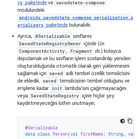
rs
paketinde
ve
savedstate-compose
modülündeki
androidx.savedstate.compose.serialization.s
erializers
paketinde
bulunabilir.
Ayrıca,
@Serializable
sınıflarını
SavedStateRegistryOwner
içinde (ör.
ComponentActivity
,
Fragment
vb.) kolayca
depolamak ve bu sınıfların işlem sonlandırılıp yeniden
oluşturulduğunda otomatik olarak geri yüklenmesini
sağlamak için
saved
adlı tembel özellik temsilcisini
de ekledik.
saved
temsilcisinin tembel olduğunu ve
erişilene kadar
init
lambda'sını çağırmayacağını
veya
SavedStateRegistry
içine hiçbir şey
kaydetmeyeceğini lütfen unutmayın.
@Serializable
data
class
Person
(
val
firstName
:
String
,
val