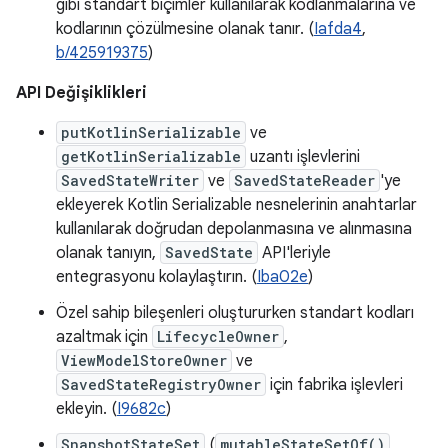
gibi standart biçimler kullanılarak kodlanmalarına ve
kodlarının çözülmesine olanak tanır. (
Iafda4
,
b/425919375
)
API Değişiklikleri
putKotlinSerializable
ve
getKotlinSerializable
uzantı işlevlerini
SavedStateWriter
ve
SavedStateReader
'ye
ekleyerek Kotlin Serializable nesnelerinin anahtarlar
kullanılarak doğrudan depolanmasına ve alınmasına
olanak tanıyın,
SavedState
API'leriyle
entegrasyonu kolaylaştırın. (
Iba02e
)
Özel sahip bileşenleri oluştururken standart kodları
azaltmak için
LifecycleOwner
,
ViewModelStoreOwner
ve
SavedStateRegistryOwner
için fabrika işlevleri
ekleyin. (
I9682c
)
SnapshotStateSet
(
mutableStateSetOf()