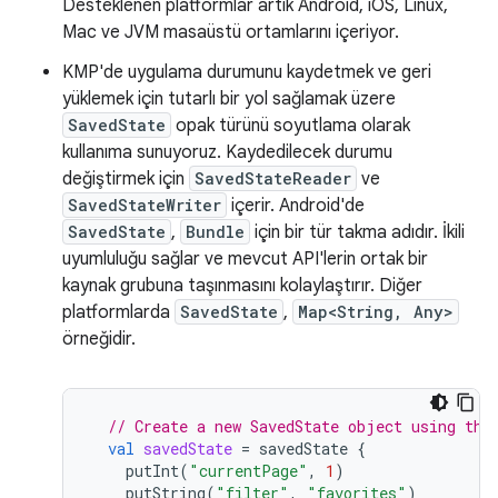
Desteklenen platformlar artık Android, iOS, Linux,
Mac ve JVM masaüstü ortamlarını içeriyor.
KMP'de uygulama durumunu kaydetmek ve geri
yüklemek için tutarlı bir yol sağlamak üzere
SavedState
opak türünü soyutlama olarak
kullanıma sunuyoruz. Kaydedilecek durumu
değiştirmek için
SavedStateReader
ve
SavedStateWriter
içerir. Android'de
SavedState
,
Bundle
için bir tür takma adıdır. İkili
uyumluluğu sağlar ve mevcut API'lerin ortak bir
kaynak grubuna taşınmasını kolaylaştırır. Diğer
platformlarda
SavedState
,
Map<String, Any>
örneğidir.
// Create a new SavedState object using the
val
savedState
=
savedState
{
putInt
(
"currentPage"
,
1
)
putString
(
"filter"
,
"favorites"
)