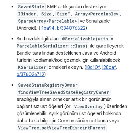
SavedState
KMP artık şunları destekliyor:
IBinder
,
Size
,
SizeF
,
Array<Parcelable>
,
SparseArray<Parcelable>
ve Serializable
(Android). (
I1ba94
,
b/334076622
)
Sınıfınızdaki ilgili alanı
@Serializable(with =
ParcelableSerializer::class)
ile işaretleyerek
Bundle tarafından desteklenen Java ve Android
türlerini kodlamak/kod çözmek için kullanılabilecek
KSerializer
örnekleri ekleyin. (
I8c10f
,
I28caf
,
b/376026712
)
SavedStateRegistryOwner
findViewTreeSavedStateRegistryOwner
aracılığıyla alınan örnekler artık bir görünümün
bağlantısız üst öğeleri (ör.
ViewOverlay
) üzerinden
çözümlenebilir. Ayrık görünüm üst öğeleri hakkında
daha fazla bilgi için Core'un sürüm notlarına veya
ViewTree.setViewTreeDisjointParent