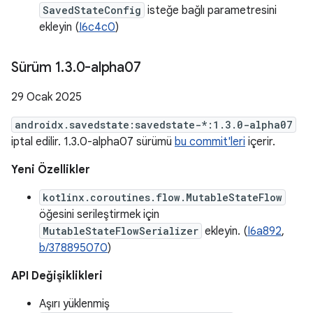
SavedStateConfig
isteğe bağlı parametresini
ekleyin (
I6c4c0
)
Sürüm 1
.
3
.
0-alpha07
29 Ocak 2025
androidx.savedstate:savedstate-*:1.3.0-alpha07
iptal edilir. 1.3.0-alpha07 sürümü
bu commit'leri
içerir.
Yeni Özellikler
kotlinx.coroutines.flow.MutableStateFlow
öğesini serileştirmek için
MutableStateFlowSerializer
ekleyin. (
I6a892
,
b/378895070
)
API Değişiklikleri
Aşırı yüklenmiş