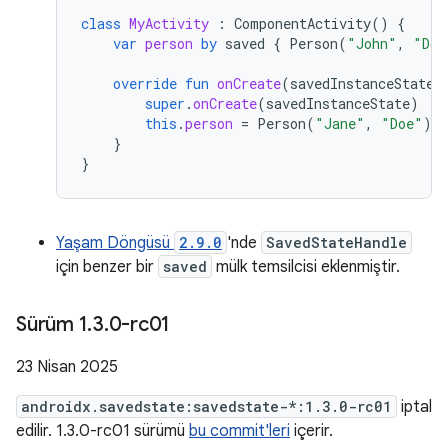
class
MyActivity
:
ComponentActivity
()
{
var
person
by
saved
{
Person
(
"John"
,
"Doe
override
fun
onCreate
(
savedInstanceState
:
super
.
onCreate
(
savedInstanceState
)
this
.
person
=
Person
(
"Jane"
,
"Doe"
)
}
}
Yaşam Döngüsü
2.9.0
'nde
SavedStateHandle
için benzer bir
saved
mülk temsilcisi eklenmiştir.
Sürüm 1
.
3
.
0-rc01
23 Nisan 2025
androidx.savedstate:savedstate-*:1.3.0-rc01
iptal
edilir. 1.3.0-rc01 sürümü
bu commit'leri
içerir.