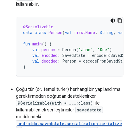
kullanılabilir.
@Serializable
data
class
Person
(
val
firstName
:
String
,
val
fun
main
()
{
val
person
=
Person
(
"John"
,
"Doe"
)
val
encoded
:
SavedState
=
encodeToSavedSt
val
decoded
:
Person
=
decodeFromSavedStat
}
Çoğu tür (ör. temel türler) herhangi bir yapılandırma
gerektirmeden doğrudan desteklenirken
@Serializable(with = ___:class)
ile
kullanılabilen ek serileştiriciler
savedstate
modülündeki
androidx.savedstate.serialization.serialize