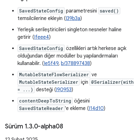
SavedStateConfig
parametresini
saved()
temsilcilerine ekleyin (
I39b3a
)
Yerleşik serileştiricileri singleton nesneler haline
getirir (
Ifeee4
)
SavedStateConfig
özellikleri artık herkese açık
olduğundan diğer modüller bu yapılandırmaları
kullanabilir. (
Ie5f49
,
b/378897438
)
MutableStateFlowSerializer
ve
MutableStateSerializer
için
@Serializer(with
= ...)
desteği (
I90953
)
contentDeepToString
öğesini
SavedStateReader
'e ekleme (
I14d10
)
Sürüm 1
.
3
.
0-alpha08
12 Şubat 2025