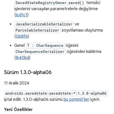
SavedStateRegistryOwner.saved()
temsilci
işlevlerini varsayılan parametrelerle değiştirme
(
Icd1c1
)
JavaSerializableSerializer
ve
ParcelableSerializer
soyutlaması oluşturma
(
I268f6
)
Genel
T : CharSequence
öğesini
CharSequenceSerializer
öğesinden kaldırma
(
Ib40bd
)
Sürüm 1
.
3
.
0-alpha06
11 Aralık 2024
androidx.savedstate:savedstate-*:1.3.0-alpha06
iptal edilir. 1.3.0-alpha06 sürümü
bu commit'leri
içerir.
Yeni Özellikler