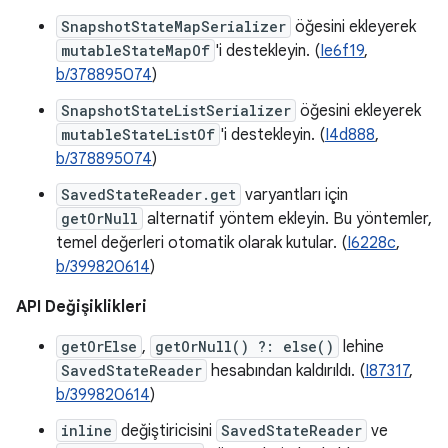
SnapshotStateMapSerializer
öğesini ekleyerek
mutableStateMapOf
'i destekleyin. (
Ie6f19
,
b/378895074
)
SnapshotStateListSerializer
öğesini ekleyerek
mutableStateListOf
'i destekleyin. (
I4d888
,
b/378895074
)
SavedStateReader.get
varyantları için
getOrNull
alternatif yöntem ekleyin. Bu yöntemler,
temel değerleri otomatik olarak kutular. (
I6228c
,
b/399820614
)
API Değişiklikleri
getOrElse
,
getOrNull() ?: else()
lehine
SavedStateReader
hesabından kaldırıldı. (
I87317
,
b/399820614
)
inline
değiştiricisini
SavedStateReader
ve