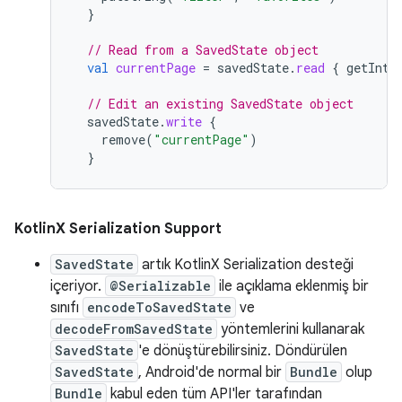
}
// Read from a SavedState object
val
currentPage
=
savedState
.
read
{
getInt
(
// Edit an existing SavedState object
savedState
.
write
{
remove
(
"currentPage"
)
}
KotlinX Serialization Support
SavedState
artık KotlinX Serialization desteği
içeriyor.
@Serializable
ile açıklama eklenmiş bir
sınıfı
encodeToSavedState
ve
decodeFromSavedState
yöntemlerini kullanarak
SavedState
'e dönüştürebilirsiniz. Döndürülen
SavedState
, Android'de normal bir
Bundle
olup
Bundle
kabul eden tüm API'ler tarafından