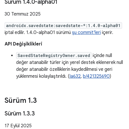
Sürüm 1
.
4
.
0-alpha01
30 Temmuz 2025
androidx.savedstate:savedstate-*:1.4.0-alpha01
iptal edilir. 1.4.0-alpha01 sürümü
şu commit'leri
içerir.
API Değişiklikleri
SavedStateRegistryOwner.saved
içinde null
değer atanabilir türler için yerel destek eklenerek null
değer atanabilir özelliklerin kaydedilmesi ve geri
yüklenmesi kolaylaştırıldı. (
Ia632
,
b/421325690
)
Sürüm 1
.
3
Sürüm 1
.
3
.
3
17 Eylül 2025