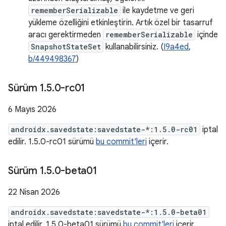
rememberSerializable
ile kaydetme ve geri
yükleme özelliğini etkinleştirin. Artık özel bir tasarruf
aracı gerektirmeden
rememberSerializable
içinde
SnapshotStateSet
kullanabilirsiniz. (
I9a4ed
,
b/449498367
)
Sürüm 1
.
5
.
0-rc01
6 Mayıs 2026
androidx.savedstate:savedstate-*:1.5.0-rc01
iptal
edilir. 1.5.0-rc01 sürümü
bu commit'leri
içerir.
Sürüm 1
.
5
.
0-beta01
22 Nisan 2026
androidx.savedstate:savedstate-*:1.5.0-beta01
iptal edilir. 1.5.0-beta01 sürümü
bu commit'leri
içerir.