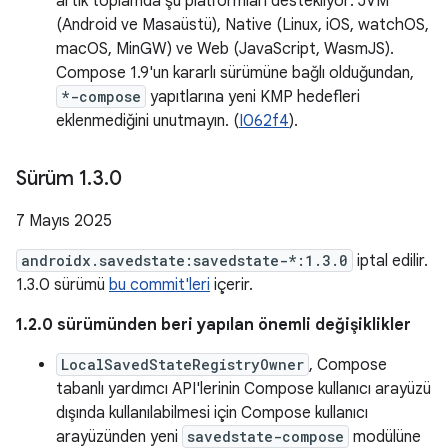
artık toplamda şu platformları destekliyor: JVM
(Android ve Masaüstü), Native (Linux, iOS, watchOS,
macOS, MinGW) ve Web (JavaScript, WasmJS).
Compose 1.9'un kararlı sürümüne bağlı olduğundan,
*-compose
yapıtlarına yeni KMP hedefleri
eklenmediğini unutmayın. (
I062f4
).
Sürüm 1
.
3
.
0
7 Mayıs 2025
androidx.savedstate:savedstate-*:1.3.0
iptal edilir.
1.3.0 sürümü
bu commit'leri
içerir.
1.2.0 sürümünden beri yapılan önemli değişiklikler
LocalSavedStateRegistryOwner
, Compose
tabanlı yardımcı API'lerinin Compose kullanıcı arayüzü
dışında kullanılabilmesi için Compose kullanıcı
arayüzünden yeni
savedstate-compose
modülüne