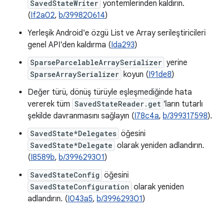
SavedStateWriter
yöntemlerinden kaldırın.
(
If2a02
,
b/399820614
)
Yerleşik Android'e özgü List ve Array serileştiricileri
genel API'den kaldırma (
Ida293
)
SparseParcelableArraySerializer
yerine
SparseArraySerializer
koyun (
I91de8
)
Değer türü, dönüş türüyle eşleşmediğinde hata
vererek tüm
SavedStateReader.get
'ların tutarlı
şekilde davranmasını sağlayın (
I78c4a
,
b/399317598
).
SavedState*Delegates
öğesini
SavedState*Delegate
olarak yeniden adlandırın.
(
I8589b
,
b/399629301
)
SavedStateConfig
öğesini
SavedStateConfiguration
olarak yeniden
adlandırın. (
I043a5
,
b/399629301
)