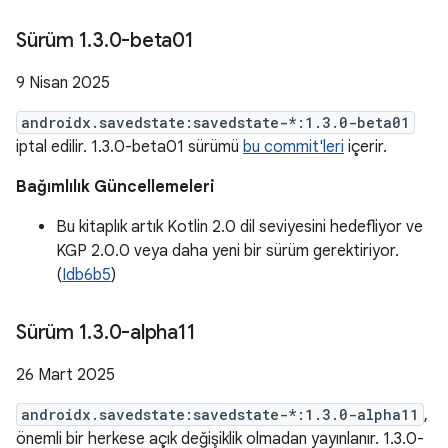
Sürüm 1
.
3
.
0-beta01
9 Nisan 2025
androidx.savedstate:savedstate-*:1.3.0-beta01
iptal edilir. 1.3.0-beta01 sürümü
bu commit'leri
içerir.
Bağımlılık Güncellemeleri
Bu kitaplık artık Kotlin 2.0 dil seviyesini hedefliyor ve
KGP 2.0.0 veya daha yeni bir sürüm gerektiriyor.
(
Idb6b5
)
Sürüm 1
.
3
.
0-alpha11
26 Mart 2025
androidx.savedstate:savedstate-*:1.3.0-alpha11
,
önemli bir herkese açık değişiklik olmadan yayınlanır. 1.3.0-