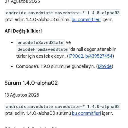
27 Ağustos 2025
androidx.savedstate:savedstate-*:1.4.0-alpha03
iptal edilir. 1.4.0-alpha03 sürümü
bu commit'leri
içerir.
API Değişiklikleri
encodeToSavedState
ve
decodeFromSavedState
'da null değer atanabilir
türler için destek ekleyin. (
I79062
,
b/439527454
)
Compose'u 1.9.0 sürümüne güncelleyin. (
I2b9de
)
Sürüm 1
.
4
.
0-alpha02
13 Ağustos 2025
androidx.savedstate:savedstate-*:1.4.0-alpha02
iptal edilir. 1.4.0-alpha02 sürümü
bu commit'leri
içerir.