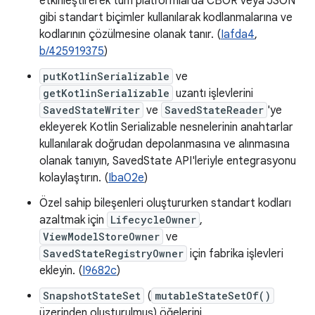
etkinleştirerek tüm platformlarda CBOR veya JSON
gibi standart biçimler kullanılarak kodlanmalarına ve
kodlarının çözülmesine olanak tanır. (
Iafda4
,
b/425919375
)
putKotlinSerializable
ve
getKotlinSerializable
uzantı işlevlerini
SavedStateWriter
ve
SavedStateReader
'ye
ekleyerek Kotlin Serializable nesnelerinin anahtarlar
kullanılarak doğrudan depolanmasına ve alınmasına
olanak tanıyın, SavedState API'leriyle entegrasyonu
kolaylaştırın. (
Iba02e
)
Özel sahip bileşenleri oluştururken standart kodları
azaltmak için
LifecycleOwner
,
ViewModelStoreOwner
ve
SavedStateRegistryOwner
için fabrika işlevleri
ekleyin. (
I9682c
)
SnapshotStateSet
(
mutableStateSetOf()
üzerinden oluşturulmuş) öğelerini