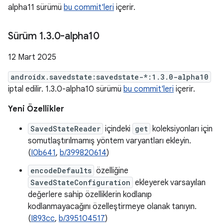
alpha11 sürümü
bu commit'leri
içerir.
Sürüm 1
.
3
.
0-alpha10
12 Mart 2025
androidx.savedstate:savedstate-*:1.3.0-alpha10
iptal edilir. 1.3.0-alpha10 sürümü
bu commit'leri
içerir.
Yeni Özellikler
SavedStateReader
içindeki
get
koleksiyonları için
somutlaştırılmamış yöntem varyantları ekleyin.
(
I0b641
,
b/399820614
)
encodeDefaults
özelliğine
SavedStateConfiguration
ekleyerek varsayılan
değerlere sahip özelliklerin kodlanıp
kodlanmayacağını özelleştirmeye olanak tanıyın.
(
I893cc
,
b/395104517
)