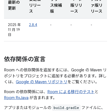
最新の
リリー
ス候補
版リリ
ァ版リ
更新
ス
版
ース
リース
2025 年
2.8.4
-
-
-
11 月 19
日
依存関係の宣言
Room への依存関係を追加するには、Google の Maven リ
ポジトリをプロジェクトに追加する必要があります。詳し
くは、
Google の Maven リポジトリ
をご覧ください。
Room の依存関係には、
Room による移行のテスト
と
Room RxJava
が含まれます。
アプリまたはモジュールの
build.gradle
ファイルに、