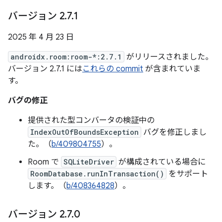
バージョン 2
.
7
.
1
2025 年 4 月 23 日
androidx.room:room-*:2.7.1
がリリースされました。
バージョン 2.7.1 には
これらの commit
が含まれていま
す。
バグの修正
提供された型コンバータの検証中の
IndexOutOfBoundsException
バグを修正しまし
た。（
b/409804755
）。
Room で
SQLiteDriver
が構成されている場合に
RoomDatabase.runInTransaction()
をサポート
します。（
b/408364828
）。
バージョン 2
.
7
.
0