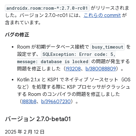
androidx.room:room-*:2.7.0-rc01
がリリースされま
した。バージョン 2.7.0-rc01 には、
これらの commit
が
含まれています。
バグの修正
Room が初期データベース接続で
busy_timeout
を
設定せず、
SQLException: Error code: 5,
message: database is locked
の問題が発生する
問題を修正しました（
I93208
、
b/380088809
）。
Kotlin 2.1.x と KSP1 でネイティブ ソースセット（iOS
など）を処理する際に KSP プロセッサがクラッシュ
する Room のコンパイラの問題を修正しました
（
I883b8
、
b/396607230
）。
バージョン 2
.
7
.
0-beta01
2025 年 2 月 12 日