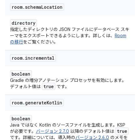
room
.
schema
Location
directory
指定したディレクトリの JSON ファイルにデータベース スキ
ーマをエクスポートできるようにします。詳しくは、
Room
の移行
をご覧ください。
room
.
incremental
boolean
Gradle の増分アノテーション プロセッサを有効にします。
true
デフォルト値は
です。
room
.
generate
Kotlin
boolean
Java ではなく Kotlin のソースファイルを生成します。KSP
true
が必要です。
バージョン 2.7.0
以降のデフォルト値は
です。詳細については、導入時の
バージョン 2.6.0
のメモを