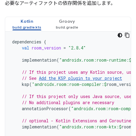
必要なアーティファクトの依存関係を追加します。
Kotlin
Groovy
dependencies
{
val
room_version
=
"2.8.4"
implementation
(
"androidx.room:room-runtime:
$
r
// If this project uses any Kotlin source, use
// See 
Add the KSP plugin to your project
ksp
(
"androidx.room:room-compiler:
$
room_version
// If this project only uses Java source, use 
// No additional plugins are necessary
annotationProcessor
(
"androidx.room:room-compil
// optional - Kotlin Extensions and Coroutines
implementation
(
"androidx.room:room-ktx:
$
room_