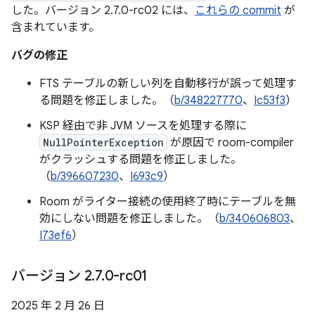
した。バージョン 2.7.0-rc02 には、
これらの commit
が
含まれています。
バグの修正
FTS テーブルの新しい列を自動移行が誤って処理す
る問題を修正しました。（
b/348227770
、
Ic53f3
）
KSP 経由で非 JVM ソースを処理する際に
NullPointerException
が原因で room-compiler
がクラッシュする問題を修正しました。
（
b/396607230
、
I693c9
）
Room がライター接続の使用終了時にテーブルを無
効にしない問題を修正しました。（
b/340606803
、
I73ef6
）
バージョン 2
.
7
.
0-rc01
2025 年 2 月 26 日