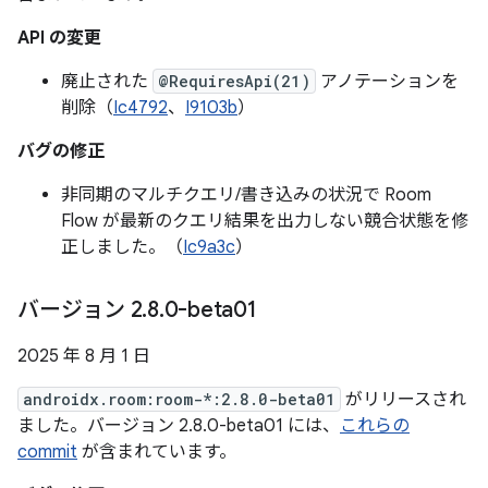
API の変更
廃止された
@RequiresApi(21)
アノテーションを
削除（
Ic4792
、
I9103b
）
バグの修正
非同期のマルチクエリ/書き込みの状況で Room
Flow が最新のクエリ結果を出力しない競合状態を修
正しました。（
Ic9a3c
）
バージョン 2
.
8
.
0-beta01
2025 年 8 月 1 日
androidx.room:room-*:2.8.0-beta01
がリリースされ
ました。バージョン 2.8.0-beta01 には、
これらの
commit
が含まれています。