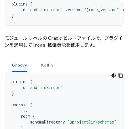
plugins
{
id
'androidx.room'
version
"$room_version"
app
}
モジュール レベルの Gradle ビルドファイルで、プラグイ
ンを適用して
room
拡張機能を使用します。
Groovy
Kotlin
plugins
{
id
'androidx.room'
}
android
{
...
room
{
schemaDirectory
"$projectDir/schemas"
}