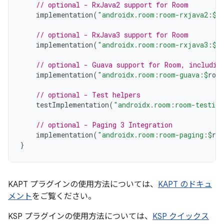
// optional - RxJava2 support for Room
implementation
(
"androidx.room:room-rxjava2:
$
r
// optional - RxJava3 support for Room
implementation
(
"androidx.room:room-rxjava3:
$
r
// optional - Guava support for Room, includin
implementation
(
"androidx.room:room-guava:
$
roo
// optional - Test helpers
testImplementation
(
"androidx.room:room-testing
// optional - Paging 3 Integration
implementation
(
"androidx.room:room-paging:
$
ro
}
KAPT プラグインの使用方法については、
KAPT のドキュ
メント
をご覧ください。
KSP プラグインの使用方法については、
KSP クイックス