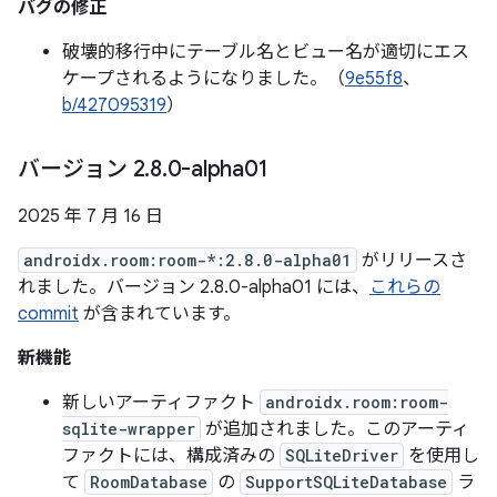
バグの修正
破壊的移行中にテーブル名とビュー名が適切にエス
ケープされるようになりました。（
9e55f8
、
b/427095319
）
バージョン 2
.
8
.
0-alpha01
2025 年 7 月 16 日
androidx.room:room-*:2.8.0-alpha01
がリリースさ
れました。バージョン 2.8.0-alpha01 には、
これらの
commit
が含まれています。
新機能
新しいアーティファクト
androidx.room:room-
sqlite-wrapper
が追加されました。このアーティ
ファクトには、構成済みの
SQLiteDriver
を使用し
て
RoomDatabase
の
SupportSQLiteDatabase
ラ