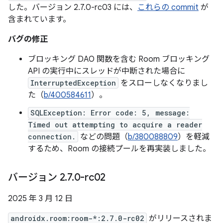
した。バージョン 2.7.0-rc03 には、
これらの commit
が
含まれています。
バグの修正
ブロッキング DAO 関数を含む Room ブロッキング
API の実行中にスレッドが中断された場合に
InterruptedException
をスローしなくなりまし
た（
b/400584611
）。
SQLException: Error code: 5, message:
Timed out attempting to acquire a reader
connection.
などの問題（
b/380088809
）を軽減
するため、Room の接続プールを再実装しました。
バージョン 2
.
7
.
0-rc02
2025 年 3 月 12 日
androidx.room:room-*:2.7.0-rc02
がリリースされま