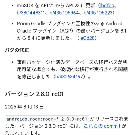
minSDK を API 21 から API 23 に更新（
Ibdfca
、
b/380448311
、
b/435705964
、
b/435705223
）
Room Gradle プラグインと互換性のある Android
Gradle プラグイン（AGP）の最小バージョンを 8.1
から 8.4 に更新しました。（
Ia0d28
）
バグの修正
事前パッケージ化済みデータベースの移行パスが利
用可能な場合でも、破壊的な移行が実行される問題
を修正しました（
b/432634197
）。
バージョン 2
.
8
.
0-rc01
2025 年 8 月 13 日
androidx.room:room-*:2.8.0-rc01
がリリースされま
した。バージョン 2.8.0-rc01 には、
これらの commit
が
含まれています。