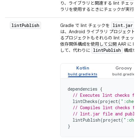
り、ライブラリと関連する lint チェッ
ラリを使用するときにチェックが実行さ
lint
Publish
lint
.
jar
Gradle で lint チェックを
フ
は、Android ライブラリ プロジェク
るプロジェクトもそれらの lint チェ
依存関係構成を使用して公開 AAR に l
lint
Publish
して、代わりに
構成を
Kotlin
Groovy
dependencies
{
// Executes lint checks fr
lintChecks
(
project
(
":check
// Compiles lint checks fr
// lint.jar file and publi
lintPublish
(
project
(
":chec
}