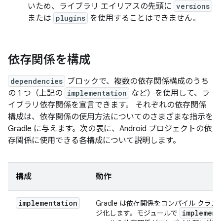
いため、ライブラリ エイリアスの先頭に
versions
または
plugins
を使用することはできません。
依存関係を構成
dependencies
ブロックで、複数の依存関係構成のうち
の 1 つ（上記の
implementation
など）を使用して、ラ
イブラリ依存関係を宣言できます。
それぞれの依存関係
構成は、依存関係の使用方法についてのさまざまな指示を
Gradle に与えます。次の表に、Android プロジェクトの依
存関係に使用できる各構成について説明します。
構成
動作
implementation
Gradle は依存関係をコンパイル ク
implement
ジ化します。モジュールで