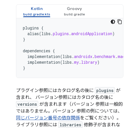
Kotlin
Groovy
plugins
{
alias
(
libs
.
plugins
.
androidApplication
)
}
dependencies
{
implementation
(
libs
.
androidx
.
benchmark
.
macr
implementation
(
libs
.
my
.
library
)
}
プラグイン参照にはカタログ名の後に
plugins
が
含まれ、 バージョン参照にはカタログ名の後に
versions
が含まれます（バージョン 参照は一般的
ではありません。バージョン 参照の例については、
同じバージョン番号の依存関係
をご覧ください）。
ライブラリ参照には
libraries
修飾子が含まれな