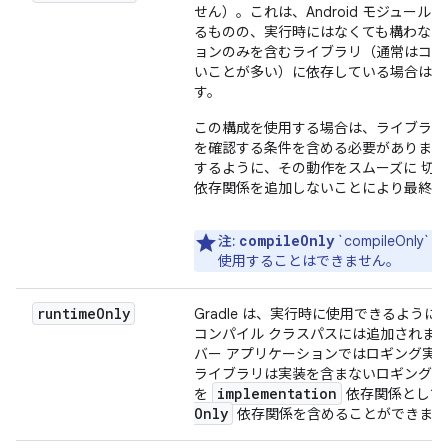
せん）。これは、Android モジュ
るものの、実行時にはなくても構わない
ョンのみを含むライブラリ（通常はコー
いことが多い）に依存している場合は
す。
この構成を使用する場合は、ライブラリ
を確認する条件を含める必要があります
するように、その動作をスムーズに 切
依存関係を追加しないことにより最終的
compileOnly
注:
`compileOnl
使用することはできません。
runtime
Only
Gradle は、実行時に使用できるよ
コンパイル クラスパスには追加されません
バー アプリケーションではロギング実
ライブラリは実装を含まないロギング A
implementation
を
依存関係として
Only
依存関係を含めることができます