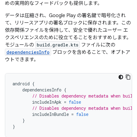
めの実用的なフィードバックも提供します。
データは圧縮され、Google Play の署名鍵で暗号化され
て、リリースアプリの署名ブロックに保存されます。この
依存関係ファイルを保持して、安全で優れたユーザー エ
クスペリエンスのために役立てることをおすすめします。
モジュールの
build.gradle.kts
ファイルに次の
dependenciesInfo
ブロックを含めることで、オプトア
ウトできます。
android
{
dependenciesInfo
{
// Disables dependency metadata when build
includeInApk
=
false
// Disables dependency metadata when build
includeInBundle
=
false
}
}