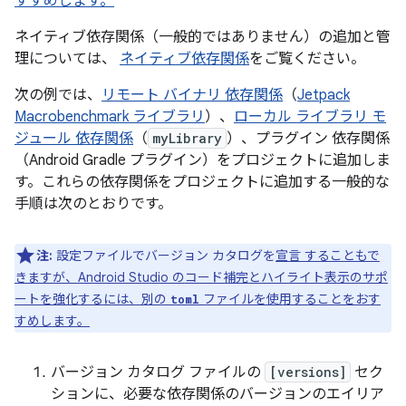
すすめします。
ネイティブ依存関係（一般的ではありません）の追加と管
理については、
ネイティブ依存関係
をご覧ください。
次の例では、
リモート バイナリ 依存関係
（
Jetpack
Macrobenchmark ライブラリ
）、
ローカル ライブラリ モ
ジュール 依存関係
（
myLibrary
）、プラグイン 依存関係
（Android Gradle プラグイン）をプロジェクトに追加しま
す。これらの依存関係をプロジェクトに追加する一般的な
手順は次のとおりです。
注:
設定ファイルでバージョン カタログを
宣言 することもで
きますが、Android Studio のコード補完とハイライト表示のサポ
ートを強化するには、別の
ファイルを使用することをおす
toml
すめします。
バージョン カタログ ファイルの
[versions]
セク
ションに、必要な依存関係のバージョンのエイリア