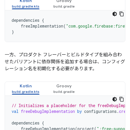
Kotlin
Groovy
dependencies
{
freeImplementation
(
"com.google.firebase:fireba
}
一方、プロダクト フレーバーとビルドタイプを組み合わ
せたバリアントに依存関係を追加する場合は、コンフィグ
レーション名を初期化する必要があります。
Kotlin
Groovy
// Initializes a placeholder for the freeDebugImpl
val
freeDebugImplementation
by
configurations
.
crea
dependencies
{
freeDebugImplementation
(
project
(
":free-support