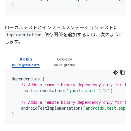
}
ローカルテストとインストルメンテーション テストに
implementation
依存関係を追加するには、次のように
します。
Kotlin
Groovy
dependencies
{
// Adds a remote binary dependency only for lo
testImplementation
(
"junit:junit:4.12"
)
// Adds a remote binary dependency only for th
androidTestImplementation
(
"androidx.test.espre
}