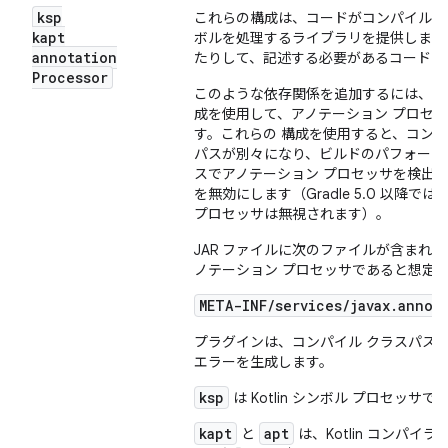
ksp
これらの構成は、コードがコンパイルさ
kapt
ボルを処理するライブラリを提供します
annotation
たりして、記述する必要があるコードを
Processor
k
このような依存関係を追加するには、
成を使用して、アノテーション プロセ
す。これらの 構成を使用すると、コンパ
パスが別々になり、ビルドのパフォーマンス
スでアノテーション プロセッサを検出
を無効にします（Gradle 5.0 以
プロセッサは無視されます）。
JAR ファイルに次のファイルが含まれる場合
ノテーション プロセッサであると想定
META-INF/services/javax.annot
プラグインは、コンパイル クラスパス
エラーを生成します。
ksp
は Kotlin シンボル プロセッサ
kapt
apt
と
は、Kotlin コンパイ