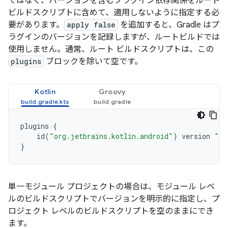
ではなく、バージョンを含むプラグイン依存関係をルート
ビルドスクリプトに含めて、適用しないように指定する必
要があります。
apply false
を追加すると、Gradle はプ
ラグインのバージョンを記録しますが、ルートビルドでは
使用しません。通常、ルート ビルドスクリプトは、この
plugins
ブロックを除いて空です。
Kotlin
Groovy
plugins
{
id
(
"org.jetbrains.kotlin.android"
)
version
"1.
}
単一モジュール プロジェクトの場合は、モジュール レベ
ルのビルドスクリプトでバージョンを明示的に指定し、プ
ロジェクト レベルのビルドスクリプトを空のままにでき
ます。