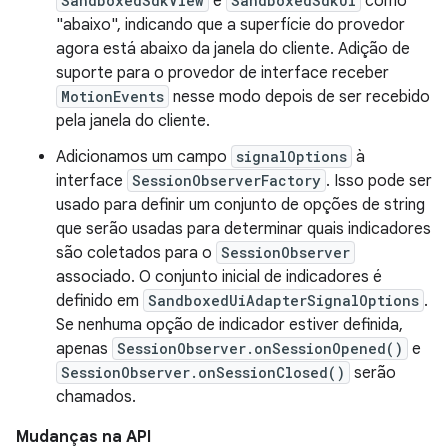
SandboxedSdkView
e
SandboxedSdkUi
como
"abaixo", indicando que a superfície do provedor
agora está abaixo da janela do cliente. Adição de
suporte para o provedor de interface receber
MotionEvents
nesse modo depois de ser recebido
pela janela do cliente.
Adicionamos um campo
signalOptions
à
interface
SessionObserverFactory
. Isso pode ser
usado para definir um conjunto de opções de string
que serão usadas para determinar quais indicadores
são coletados para o
SessionObserver
associado. O conjunto inicial de indicadores é
definido em
SandboxedUiAdapterSignalOptions
.
Se nenhuma opção de indicador estiver definida,
apenas
SessionObserver.onSessionOpened()
e
SessionObserver.onSessionClosed()
serão
chamados.
Mudanças na API