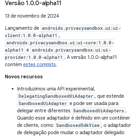
Versão 1
.
0
.
0-alpha11
13 de novembro de 2024
Lançamento de
androidx.privacysandbox.ui:ui-
client:1.0.0-alpha11
,
androidx.privacysandbox.ui:ui-core:1.0.0-
alpha11
e
androidx.privacysandbox.ui:ui-
provider:1.0.0-alpha11
. A versão 1.0.0-alpha11
contém
estes commits
.
Novos recursos
Introduzimos uma API experimental,
DelegatingSandboxedUiAdapter
, que estende
SandboxedUiAdapter
e pode ser usada para
delegar entre diferentes
SandboxedUiAdapters
.
Quando esse adaptador é definido em um contêiner
de cliente, como
SandboxedSdkView
, o adaptador
de delegação pode mudar o adaptador delegado