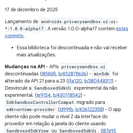
17 de dezembro de 2025
Lançamento de
androidx.privacysandbox.ui:ui-
*:1.0.0-alpha17
. A versão 1.0.0-alpha17 contém
estes
commits
.
Essa biblioteca foi descontinuada e não vai receber
mais atualizações.
Mudanças na API
- APIs
privacysandbox.ui
descontinuadas (
I858d5
,
b/452878636
) -
minSdk
foi
alterado da API 21 para a 23 (
Ifa120
,
b/380448311
) -
Desvincule a
SandboxedSdkUi
experimental da não
experimental. (
Ie9154
,
b/430118542
) -
SdkSandboxControllerCompat
migrado para
sdkruntime-provider
(
Id99fb
,
b/426122358
) - O app
cliente não pode mudar o nível Z da interface do
provedor em relação à janela do cliente usando
SandboxedSdkView
ou
SandboxedSdkUi
. (
I87e9f
,