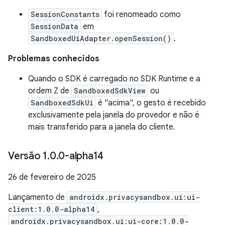
SessionConstants
foi renomeado como
SessionData
em
SandboxedUiAdapter.openSession()
.
Problemas conhecidos
Quando o SDK é carregado no SDK Runtime e a
ordem Z de
SandboxedSdkView
ou
SandboxedSdkUi
é "acima", o gesto é recebido
exclusivamente pela janela do provedor e não é
mais transferido para a janela do cliente.
Versão 1
.
0
.
0-alpha14
26 de fevereiro de 2025
Lançamento de
androidx.privacysandbox.ui:ui-
client:1.0.0-alpha14
,
androidx.privacysandbox.ui:ui-core:1.0.0-