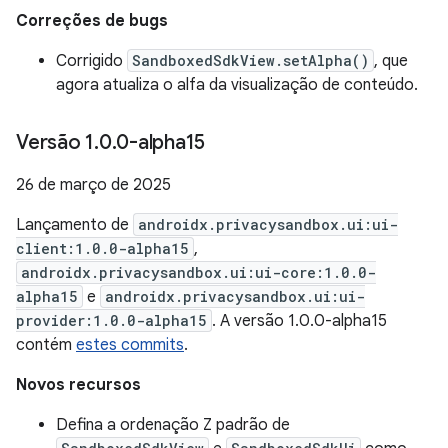
Correções de bugs
Corrigido
SandboxedSdkView.setAlpha()
, que
agora atualiza o alfa da visualização de conteúdo.
Versão 1
.
0
.
0-alpha15
26 de março de 2025
Lançamento de
androidx.privacysandbox.ui:ui-
client:1.0.0-alpha15
,
androidx.privacysandbox.ui:ui-core:1.0.0-
alpha15
e
androidx.privacysandbox.ui:ui-
provider:1.0.0-alpha15
. A versão 1.0.0-alpha15
contém
estes commits
.
Novos recursos
Defina a ordenação Z padrão de