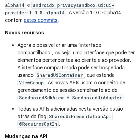
alpha14
e
androidx.privacysandbox.ui:ui-
provider:1.0.0-alpha14
. A versão 1.0.0-alpha14
contém
estes commits
.
Novos recursos
Agora é possível criar uma "interface
compartilhada", ou seja, uma interface que pode ter
elementos pertencentes ao cliente e ao provedor.
A interface compartilhada pode ser hospedada
usando
SharedUiContainer
, que estende
ViewGroup
. As novas APIs usam o conceito de
gerenciamento de sessão semelhante ao de
SandboxedSdkView
e
SandboxedUiAdapter
.
Todas as APIs adicionadas nesta versão estão
atrás da flag
SharedUiPresentationApi
@RequiresOptIn
.
Mudanças na API