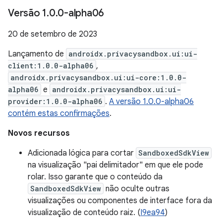
Versão 1
.
0
.
0-alpha06
20 de setembro de 2023
Lançamento de
androidx.privacysandbox.ui:ui-
client:1.0.0-alpha06
,
androidx.privacysandbox.ui:ui-core:1.0.0-
alpha06
e
androidx.privacysandbox.ui:ui-
provider:1.0.0-alpha06
.
A versão 1.0.0-alpha06
contém estas confirmações
.
Novos recursos
Adicionada lógica para cortar
SandboxedSdkView
na visualização "pai delimitador" em que ele pode
rolar. Isso garante que o conteúdo da
SandboxedSdkView
não oculte outras
visualizações ou componentes de interface fora da
visualização de conteúdo raiz. (
I9ea94
)