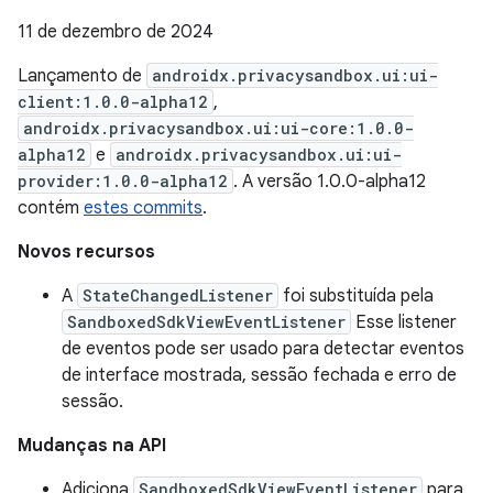
11 de dezembro de 2024
Lançamento de
androidx.privacysandbox.ui:ui-
client:1.0.0-alpha12
,
androidx.privacysandbox.ui:ui-core:1.0.0-
alpha12
e
androidx.privacysandbox.ui:ui-
provider:1.0.0-alpha12
. A versão 1.0.0-alpha12
contém
estes commits
.
Novos recursos
A
StateChangedListener
foi substituída pela
SandboxedSdkViewEventListener
Esse listener
de eventos pode ser usado para detectar eventos
de interface mostrada, sessão fechada e erro de
sessão.
Mudanças na API
Adiciona
SandboxedSdkViewEventListener
para