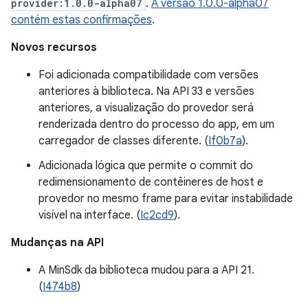
provider:1.0.0-alpha07
.
A versão 1.0.0-alpha07
contém estas confirmações
.
Novos recursos
Foi adicionada compatibilidade com versões
anteriores à biblioteca. Na API 33 e versões
anteriores, a visualização do provedor será
renderizada dentro do processo do app, em um
carregador de classes diferente. (
If0b7a
).
Adicionada lógica que permite o commit do
redimensionamento de contêineres de host e
provedor no mesmo frame para evitar instabilidade
visível na interface. (
Ic2cd9
).
Mudanças na API
A MinSdk da biblioteca mudou para a API 21.
(
I474b8
)