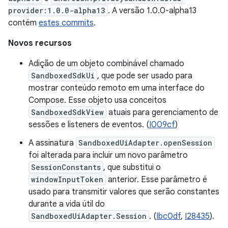
provider:1.0.0-alpha13
. A versão 1.0.0-alpha13
contém
estes commits
.
Novos recursos
Adição de um objeto combinável chamado
SandboxedSdkUi
, que pode ser usado para
mostrar conteúdo remoto em uma interface do
Compose. Esse objeto usa conceitos
SandboxedSdkView
atuais para gerenciamento de
sessões e listeners de eventos. (
I009cf
)
A assinatura
SandboxedUiAdapter.openSession
foi alterada para incluir um novo parâmetro
SessionConstants
, que substitui o
windowInputToken
anterior. Esse parâmetro é
usado para transmitir valores que serão constantes
durante a vida útil do
SandboxedUiAdapter.Session
. (
Ibc0df
,
I28435
).