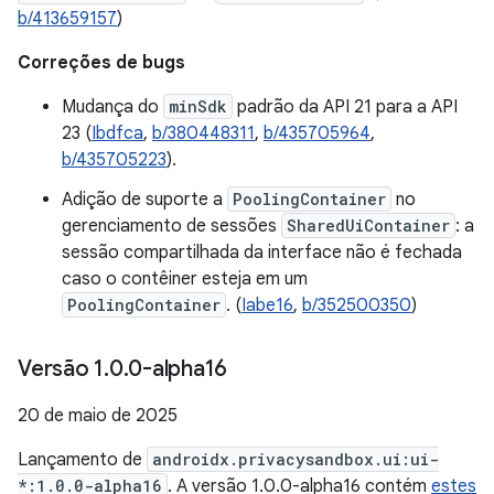
b/413659157
)
Correções de bugs
Mudança do
minSdk
padrão da API 21 para a API
23 (
Ibdfca
,
b/380448311
,
b/435705964
,
b/435705223
).
Adição de suporte a
PoolingContainer
no
gerenciamento de sessões
SharedUiContainer
: a
sessão compartilhada da interface não é fechada
caso o contêiner esteja em um
PoolingContainer
. (
Iabe16
,
b/352500350
)
Versão 1
.
0
.
0-alpha16
20 de maio de 2025
Lançamento de
androidx.privacysandbox.ui:ui-
*:1.0.0-alpha16
. A versão 1.0.0-alpha16 contém
estes