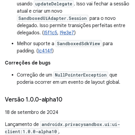
usando
updateDelegate
. Isso vai fechar a sessão
atual e criar um novo
SandboxedUiAdapter.Session
para o novo
delegado. Isso permite transições perfeitas entre
delegados. (
I5f1c5
,
I9e3e7
)
Melhor suporte a
SandboxedSdkView
para
padding. (
Ic414f
)
Correções de bugs
Correção de um
NullPointerException
que
poderia ocorrer em um evento de layout global.
Versão 1
.
0
.
0-alpha10
18 de setembro de 2024
Lançamento de
androidx.privacysandbox.ui:ui-
client:1.0.0-alpha10
,