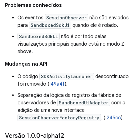
Problemas conhecidos
Os eventos
SessionObserver
não são enviados
para
SandboxedSdkUi
quando ele é rolado.
SandboxedSdkUi
não é cortado pelas
visualizações principais quando está no modo Z-
above.
Mudanças na API
O código
SDKActivityLauncher
descontinuado
foi removido (
I49a4f
).
Separação da lógica de registro da fábrica de
observadores de
SandboxedUiAdapter
com a
adição de uma nova interface
SessionObserverFactoryRegistry
. (
I245cc
).
Versão 1
.
0
.
0-alpha12