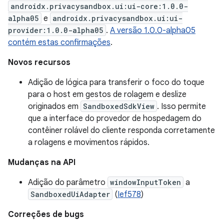
androidx.privacysandbox.ui:ui-core:1.0.0-
alpha05
e
androidx.privacysandbox.ui:ui-
provider:1.0.0-alpha05
.
A versão 1.0.0-alpha05
contém estas confirmações
.
Novos recursos
Adição de lógica para transferir o foco do toque
para o host em gestos de rolagem e deslize
originados em
SandboxedSdkView
. Isso permite
que a interface do provedor de hospedagem do
contêiner rolável do cliente responda corretamente
a rolagens e movimentos rápidos.
Mudanças na API
Adição do parâmetro
windowInputToken
a
SandboxedUiAdapter
(
Ief578
)
Correções de bugs