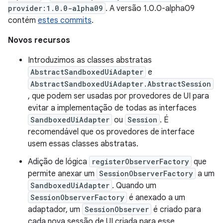
provider:1.0.0-alpha09
. A versão 1.0.0-alpha09
contém
estes commits
.
Novos recursos
Introduzimos as classes abstratas
AbstractSandboxedUiAdapter
e
AbstractSandboxedUiAdapter.AbstractSession
, que podem ser usadas por provedores de UI para
evitar a implementação de todas as interfaces
SandboxedUiAdapter
ou
Session
. É
recomendável que os provedores de interface
usem essas classes abstratas.
Adição de lógica
registerObserverFactory
que
permite anexar um
SessionObserverFactory
a um
SandboxedUiAdapter
. Quando um
SessionObserverFactory
é anexado a um
adaptador, um
SessionObserver
é criado para
cada nova sessão de UI criada para esse