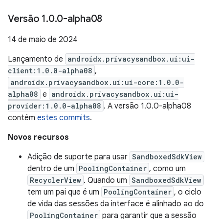
Versão 1
.
0
.
0-alpha08
14 de maio de 2024
Lançamento de
androidx.privacysandbox.ui:ui-
client:1.0.0-alpha08
,
androidx.privacysandbox.ui:ui-core:1.0.0-
alpha08
e
androidx.privacysandbox.ui:ui-
provider:1.0.0-alpha08
. A versão 1.0.0-alpha08
contém
estes commits
.
Novos recursos
Adição de suporte para usar
SandboxedSdkView
dentro de um
PoolingContainer
, como um
RecyclerView
. Quando um
SandboxedSdkView
tem um pai que é um
PoolingContainer
, o ciclo
de vida das sessões da interface é alinhado ao do
PoolingContainer
para garantir que a sessão