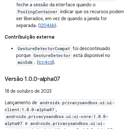
feche a sessão da interface quando o
PoolingContainer
indicar que os recursos podem
ser liberados, em vez de quando a janela for
separada. (
I2046b
).
Contribuição externa
GestureDetectorCompat
foi descontinuado
porque
GestureDetector
está disponível no
minSdk
. (
Icc4cd
).
Versão 1
.
0
.
0-alpha07
18 de outubro de 2023
Lançamento de
androidx.privacysandbox.ui:ui-
client:1.0.0-alpha07
,
androidx.privacysandbox.ui:ui-core:1.0.0-
alpha07
e
androidx.privacysandbox.ui:ui-