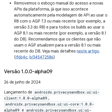
Removemos o esboço manual do acesso a novas
APIs da plataforma, já que isso acontece
automaticamente pela modelagem de API ao usar o
R8 com o AGP 7.3 ou mais recente (por exemplo, a
versão 3.3 do R8) e para todos os builds ao usar o
AGP 8.1 ou mais recente (por exemplo, a versão 8.1
do D8). Recomendamos que os clientes que não
usam o AGP atualizem para a versão 8.1 ou mais
recente do D8. Veja mais detalhes
neste artigo
.
(
If6b4c
,
b/345472586
)
Versão 1
.
0
.
0-alpha09
26 de junho de 2024
Lançamento de
androidx.privacysandbox.ui:ui-
client:1.0.0-alpha09
,
androidx.privacysandbox.ui:ui-core:1.0.0-
alpha09
e
androidx.privacysandbox.ui:ui-