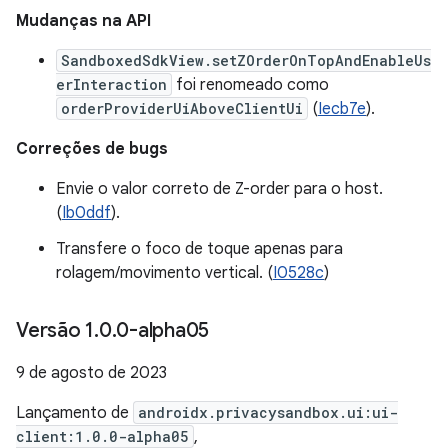
Mudanças na API
SandboxedSdkView.setZOrderOnTopAndEnableUs
erInteraction
foi renomeado como
orderProviderUiAboveClientUi
(
Iecb7e
).
Correções de bugs
Envie o valor correto de Z-order para o host.
(
Ib0ddf
).
Transfere o foco de toque apenas para
rolagem/movimento vertical. (
I0528c
)
Versão 1
.
0
.
0-alpha05
9 de agosto de 2023
Lançamento de
androidx.privacysandbox.ui:ui-
client:1.0.0-alpha05
,