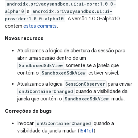
androidx.privacysandbox.ui:ui-core:1.0.0-
alpha10
e
androidx.privacysandbox.ui:ui-
provider:1.0.0-alpha10
. A versão 1.0.0-alpha10
contém
estes commits
.
Novos recursos
Atualizamos a lógica de abertura da sessão para
abrir uma sessão dentro de um
SandboxedSdkView
somente se a janela que
contém o
SandboxedSdkView
estiver visível.
Atualizamos a lógica
SessionObserver
para enviar
onUiContainerChanged
quando a visibilidade da
janela que contém o
SandboxedSdkView
muda.
Correções de bugs
Invocar
onUiContainerChanged
quando a
visibilidade da janela mudar (
I541cf
)