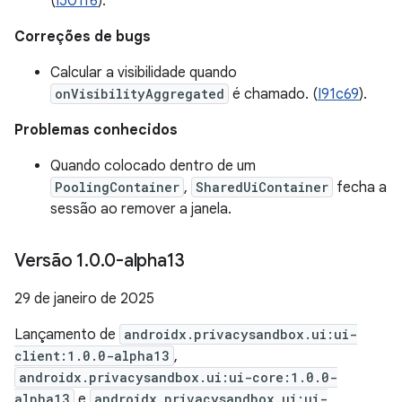
(
I501f6
).
Correções de bugs
Calcular a visibilidade quando
onVisibilityAggregated
é chamado. (
I91c69
).
Problemas conhecidos
Quando colocado dentro de um
PoolingContainer
,
SharedUiContainer
fecha a
sessão ao remover a janela.
Versão 1
.
0
.
0-alpha13
29 de janeiro de 2025
Lançamento de
androidx.privacysandbox.ui:ui-
client:1.0.0-alpha13
,
androidx.privacysandbox.ui:ui-core:1.0.0-
alpha13
e
androidx.privacysandbox.ui:ui-