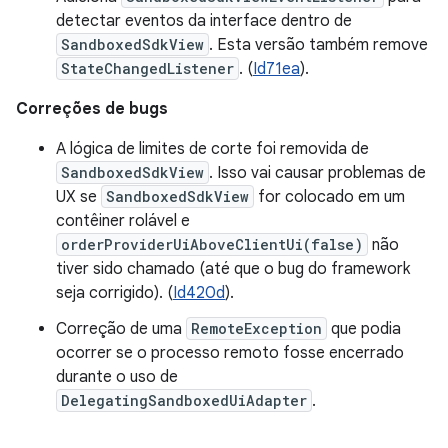
detectar eventos da interface dentro de
SandboxedSdkView
. Esta versão também remove
StateChangedListener
. (
Id71ea
).
Correções de bugs
A lógica de limites de corte foi removida de
SandboxedSdkView
. Isso vai causar problemas de
UX se
SandboxedSdkView
for colocado em um
contêiner rolável e
orderProviderUiAboveClientUi(false)
não
tiver sido chamado (até que o bug do framework
seja corrigido). (
Id420d
).
Correção de uma
RemoteException
que podia
ocorrer se o processo remoto fosse encerrado
durante o uso de
DelegatingSandboxedUiAdapter
.