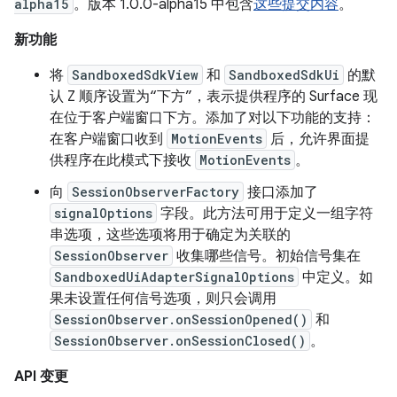
alpha15
。版本 1.0.0-alpha15 中包含
这些提交内容
。
新功能
将
SandboxedSdkView
和
SandboxedSdkUi
的默
认 Z 顺序设置为“下方”，表示提供程序的 Surface 现
在位于客户端窗口下方。添加了对以下功能的支持：
在客户端窗口收到
MotionEvents
后，允许界面提
供程序在此模式下接收
MotionEvents
。
向
SessionObserverFactory
接口添加了
signalOptions
字段。此方法可用于定义一组字符
串选项，这些选项将用于确定为关联的
SessionObserver
收集哪些信号。初始信号集在
SandboxedUiAdapterSignalOptions
中定义。如
果未设置任何信号选项，则只会调用
SessionObserver.onSessionOpened()
和
SessionObserver.onSessionClosed()
。
API 变更