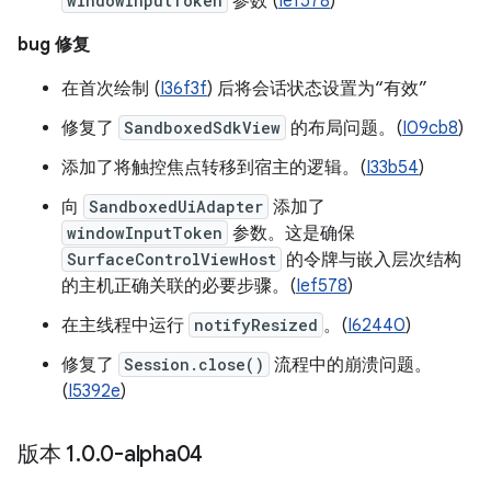
windowInputToken
参数 (
Ief578
)
bug 修复
在首次绘制 (
I36f3f
) 后将会话状态设置为“有效”
修复了
SandboxedSdkView
的布局问题。(
I09cb8
)
添加了将触控焦点转移到宿主的逻辑。(
I33b54
)
向
SandboxedUiAdapter
添加了
windowInputToken
参数。这是确保
SurfaceControlViewHost
的令牌与嵌入层次结构
的主机正确关联的必要步骤。(
Ief578
)
在主线程中运行
notifyResized
。(
I62440
)
修复了
Session.close()
流程中的崩溃问题。
(
I5392e
)
版本 1
.
0
.
0-alpha04