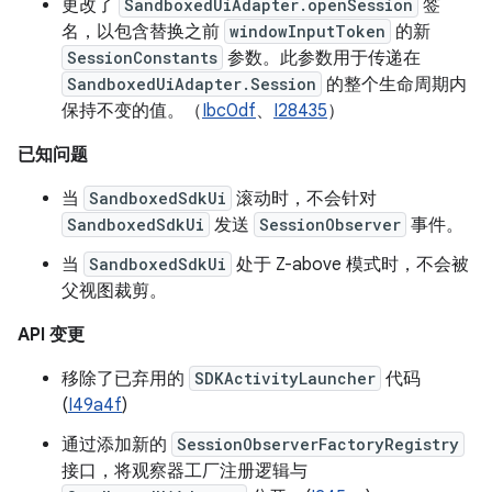
更改了
SandboxedUiAdapter.openSession
签
名，以包含替换之前
windowInputToken
的新
SessionConstants
参数。此参数用于传递在
SandboxedUiAdapter.Session
的整个生命周期内
保持不变的值。（
Ibc0df
、
I28435
）
已知问题
当
SandboxedSdkUi
滚动时，不会针对
SandboxedSdkUi
发送
SessionObserver
事件。
当
SandboxedSdkUi
处于 Z-above 模式时，不会被
父视图裁剪。
API 变更
移除了已弃用的
SDKActivityLauncher
代码
(
I49a4f
)
通过添加新的
SessionObserverFactoryRegistry
接口，将观察器工厂注册逻辑与