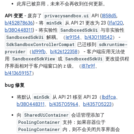
此库已被弃用，未来不会再收到任何更新。
API 变更
- 废弃了
privacysandbox.ui
API (
I858d5
,
b/452878636
) - 将
minSdk
从 API 21 更改为 23 (
Ifa120
,
b/380448311
) - 将实验性
SandboxedSdkUi
与非实验性
SandboxedSdkUi
解耦。（
Ie9154
、
b/430118542
） -
SdkSandboxControllerCompat
已迁移到
sdkruntime-
provider
（
Id99fb
、
b/426122358
） - 客户端应用无法使
用
SandboxedSdkView
或
SandboxedSdkUi
更改提供程
序界面相对于客户端窗口的 z 级。（
I87e9f
、
b/413659157
）
bug 修复
将默认
minSdk
从 API 21 移至 API 23（
Ibdfca
、
b/380448311
、
b/435705964
、
b/435705223
）
向
SharedUiContainer
会话管理添加了
PoolingContainer
支持：如果容器位于
PoolingContainer
内，则不会关闭共享界面会