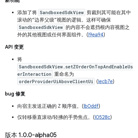
新功能
添加了将
SandboxedSdkView
剪裁到其可能在其中
滚动的“边界父级”视图的逻辑。这样可确保
SandboxedSdkView
的内容不会遮挡根内容视图之
外的其他视图或任何界面组件。(
I9ea94
)
API 变更
将
SandboxedSdkView.setZOrderOnTopAndEnableUs
erInteraction
重命名为
orderProviderUiAboveClientUi
(
Iecb7e
)
bug 修复
向宿主发送正确的 Z 顺序值。(
Ib0ddf
)
仅转移垂直滚动/轻拂的手势焦点。(
I0528c
)
版本 1
.
0
.
0-alpha05