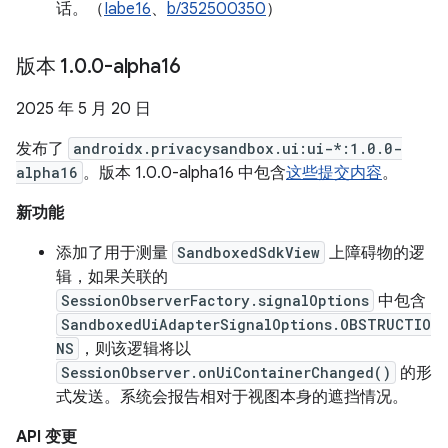
话。（
Iabe16
、
b/352500350
）
版本 1
.
0
.
0-alpha16
2025 年 5 月 20 日
发布了
androidx.privacysandbox.ui:ui-*:1.0.0-
alpha16
。版本 1.0.0-alpha16 中包含
这些提交内容
。
新功能
添加了用于测量
SandboxedSdkView
上障碍物的逻
辑，如果关联的
SessionObserverFactory.signalOptions
中包含
SandboxedUiAdapterSignalOptions.OBSTRUCTIO
NS
，则该逻辑将以
SessionObserver.onUiContainerChanged()
的形
式发送。系统会报告相对于视图本身的遮挡情况。
API 变更