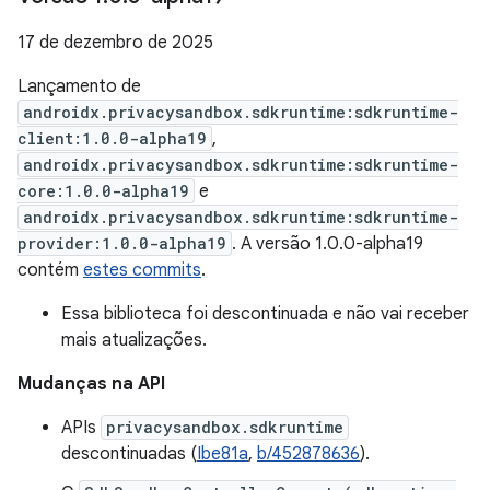
17 de dezembro de 2025
Lançamento de
androidx.privacysandbox.sdkruntime:sdkruntime-
client:1.0.0-alpha19
,
androidx.privacysandbox.sdkruntime:sdkruntime-
core:1.0.0-alpha19
e
androidx.privacysandbox.sdkruntime:sdkruntime-
provider:1.0.0-alpha19
. A versão 1.0.0-alpha19
contém
estes commits
.
Essa biblioteca foi descontinuada e não vai receber
mais atualizações.
Mudanças na API
APIs
privacysandbox.sdkruntime
descontinuadas (
Ibe81a
,
b/452878636
).