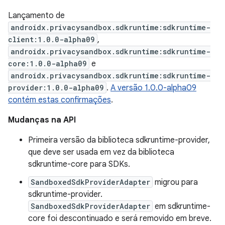
Lançamento de
androidx.privacysandbox.sdkruntime:sdkruntime-
client:1.0.0-alpha09
,
androidx.privacysandbox.sdkruntime:sdkruntime-
core:1.0.0-alpha09
e
androidx.privacysandbox.sdkruntime:sdkruntime-
provider:1.0.0-alpha09
.
A versão 1.0.0-alpha09
contém estas confirmações
.
Mudanças na API
Primeira versão da biblioteca sdkruntime-provider,
que deve ser usada em vez da biblioteca
sdkruntime-core para SDKs.
SandboxedSdkProviderAdapter
migrou para
sdkruntime-provider.
SandboxedSdkProviderAdapter
em sdkruntime-
core foi descontinuado e será removido em breve.