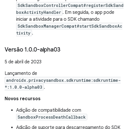
SdkSandboxControllerCompat#registerSdkSand
boxActivityHandler
. Em seguida, o app pode
iniciar a atividade para o SDK chamando
SdkSandboxManagerCompat#startSdkSandboxAc
tivity
.
Versão 1
.
0
.
0-alpha03
5 de abril de 2023
Lançamento de
androidx.privacysandbox.sdkruntime:sdkruntime-
*:1.0.0-alpha03
.
Novos recursos
Adição de compatibilidade com
SandboxProcessDeathCallback
Adição de suporte para descarregamento do SDK