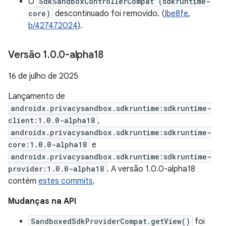
O
SdkSandboxControllerCompat (sdkruntime-
core)
descontinuado foi removido. (
Ibe8fe
,
b/427472024
).
Versão 1
.
0
.
0-alpha18
16 de julho de 2025
Lançamento de
androidx.privacysandbox.sdkruntime:sdkruntime-
client:1.0.0-alpha18
,
androidx.privacysandbox.sdkruntime:sdkruntime-
core:1.0.0-alpha18
e
androidx.privacysandbox.sdkruntime:sdkruntime-
provider:1.0.0-alpha18
. A versão 1.0.0-alpha18
contém
estes commits
.
Mudanças na API
SandboxedSdkProviderCompat.getView()
foi