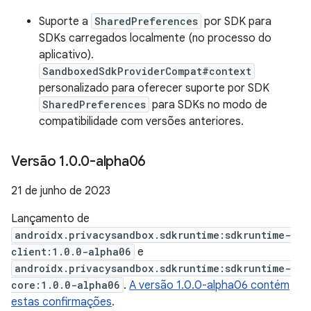
Suporte a
SharedPreferences
por SDK para
SDKs carregados localmente (no processo do
aplicativo).
SandboxedSdkProviderCompat#context
personalizado para oferecer suporte por SDK
SharedPreferences
para SDKs no modo de
compatibilidade com versões anteriores.
Versão 1
.
0
.
0-alpha06
21 de junho de 2023
Lançamento de
androidx.privacysandbox.sdkruntime:sdkruntime-
client:1.0.0-alpha06
e
androidx.privacysandbox.sdkruntime:sdkruntime-
core:1.0.0-alpha06
.
A versão 1.0.0-alpha06 contém
estas confirmações
.