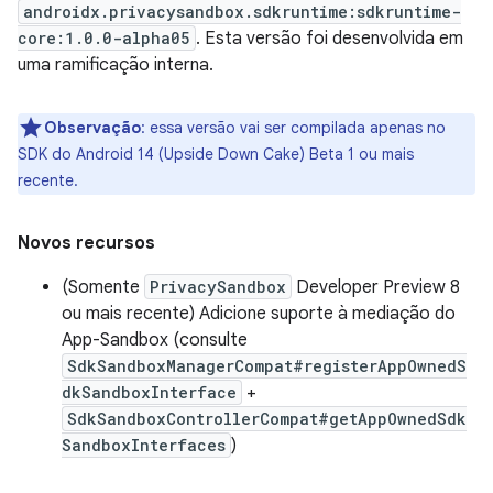
androidx.privacysandbox.sdkruntime:sdkruntime-
core:1.0.0-alpha05
. Esta versão foi desenvolvida em
uma ramificação interna.
Observação
:
essa versão vai ser compilada apenas no
SDK do Android 14 (Upside Down Cake) Beta 1 ou mais
recente.
Novos recursos
(Somente
PrivacySandbox
Developer Preview 8
ou mais recente) Adicione suporte à mediação do
App-Sandbox (consulte
SdkSandboxManagerCompat#registerAppOwnedS
dkSandboxInterface
+
SdkSandboxControllerCompat#getAppOwnedSdk
SandboxInterfaces
)