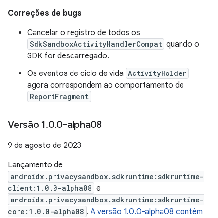
Correções de bugs
Cancelar o registro de todos os
SdkSandboxActivityHandlerCompat
quando o
SDK for descarregado.
Os eventos de ciclo de vida
ActivityHolder
agora correspondem ao comportamento de
ReportFragment
Versão 1
.
0
.
0-alpha08
9 de agosto de 2023
Lançamento de
androidx.privacysandbox.sdkruntime:sdkruntime-
client:1.0.0-alpha08
e
androidx.privacysandbox.sdkruntime:sdkruntime-
core:1.0.0-alpha08
.
A versão 1.0.0-alpha08 contém