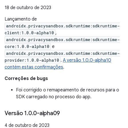
18 de outubro de 2023
Lançamento de
androidx.privacysandbox.sdkruntime:sdkruntime-
client:1.0.0-alpha10
,
androidx.privacysandbox.sdkruntime:sdkruntime-
core:1.0.0-alpha10
e
androidx.privacysandbox.sdkruntime:sdkruntime-
provider:1.0.0-alpha10
.
A versão 1.0.0-alpha10
contém estas confirmações
.
Correções de bugs
Foi corrigido o remapeamento de recursos para o
SDK carregado no processo do app.
Versão 1
.
0
.
0-alpha09
4 de outubro de 2023