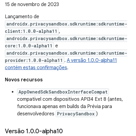
15 de novembro de 2023
Lançamento de
androidx.privacysandbox.sdkruntime:sdkruntime-
client:1.0.0-alpha11
,
androidx.privacysandbox.sdkruntime:sdkruntime-
core:1.0.0-alpha11
e
androidx.privacysandbox.sdkruntime:sdkruntime-
provider:1.0.0-alpha11
.
A versão 1.0.0-alpha11
contém estas confirmações
.
Novos recursos
AppOwnedSdkSandboxInterfaceCompat
compatível com dispositivos API34 Ext 8 (antes,
funcionava apenas em builds da Prévia para
desenvolvedores
PrivacySandbox
)
Versão 1
.
0
.
0-alpha10