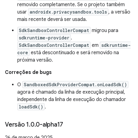
removido completamente. Se o projeto também
usar
androidx.privacysandbox.tools
, a versão
mais recente deverá ser usada.
SdkSandboxControllerCompat
migrou para
sdkruntime-provider
.
SdkSandboxControllerCompat
em
sdkruntime-
core
está descontinuado e será removido na
próxima versão.
Correções de bugs
O
SandboxedSdkProviderCompat.onLoadSdk()
agora é chamado da linha de execução principal,
independente da linha de execução do chamador
loadSdk()
.
Versão 1
.
0
.
0-alpha17
26 de março de 2025