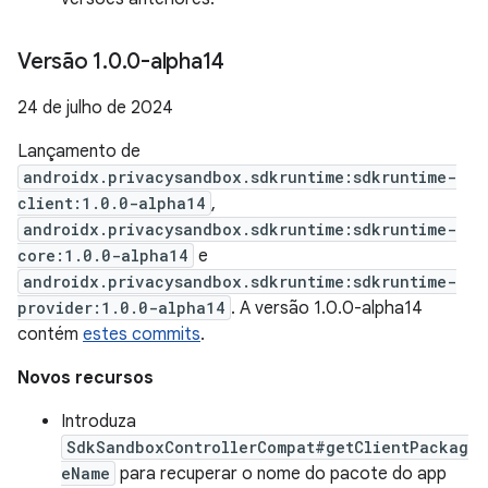
Versão 1
.
0
.
0-alpha14
24 de julho de 2024
Lançamento de
androidx.privacysandbox.sdkruntime:sdkruntime-
client:1.0.0-alpha14
,
androidx.privacysandbox.sdkruntime:sdkruntime-
core:1.0.0-alpha14
e
androidx.privacysandbox.sdkruntime:sdkruntime-
provider:1.0.0-alpha14
. A versão 1.0.0-alpha14
contém
estes commits
.
Novos recursos
Introduza
SdkSandboxControllerCompat#getClientPackag
eName
para recuperar o nome do pacote do app