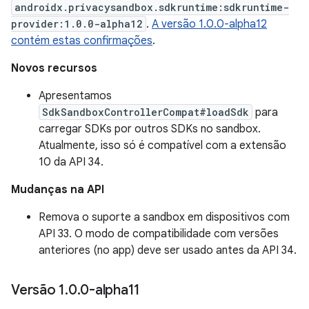
androidx.privacysandbox.sdkruntime:sdkruntime-
provider:1.0.0-alpha12
.
A versão 1.0.0-alpha12
contém estas confirmações
.
Novos recursos
Apresentamos
SdkSandboxControllerCompat#loadSdk
para
carregar SDKs por outros SDKs no sandbox.
Atualmente, isso só é compatível com a extensão
10 da API 34.
Mudanças na API
Remova o suporte a sandbox em dispositivos com
API 33. O modo de compatibilidade com versões
anteriores (no app) deve ser usado antes da API 34.
Versão 1
.
0
.
0-alpha11