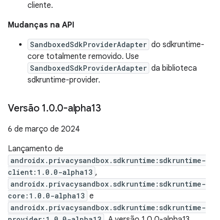
cliente.
Mudanças na API
SandboxedSdkProviderAdapter
do sdkruntime-
core totalmente removido. Use
SandboxedSdkProviderAdapter
da biblioteca
sdkruntime-provider.
Versão 1
.
0
.
0-alpha13
6 de março de 2024
Lançamento de
androidx.privacysandbox.sdkruntime:sdkruntime-
client:1.0.0-alpha13
,
androidx.privacysandbox.sdkruntime:sdkruntime-
core:1.0.0-alpha13
e
androidx.privacysandbox.sdkruntime:sdkruntime-
provider:1.0.0-alpha13
. A versão 1.0.0-alpha13