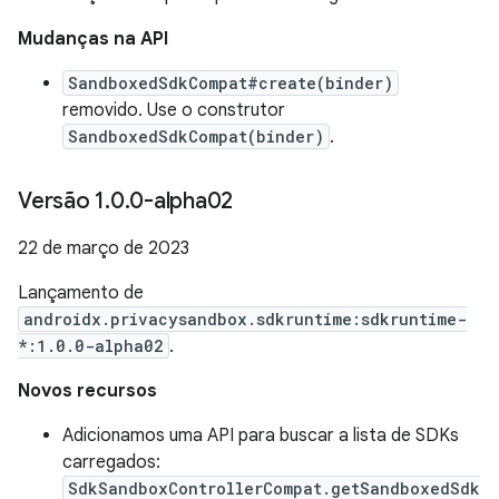
Mudanças na API
SandboxedSdkCompat#create(binder)
removido. Use o construtor
SandboxedSdkCompat(binder)
.
Versão 1
.
0
.
0-alpha02
22 de março de 2023
Lançamento de
androidx.privacysandbox.sdkruntime:sdkruntime-
*:1.0.0-alpha02
.
Novos recursos
Adicionamos uma API para buscar a lista de SDKs
carregados:
SdkSandboxControllerCompat.getSandboxedSdk