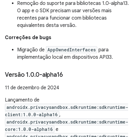
Remoção do suporte para bibliotecas 1.0-alpha13.
O app e o SDK precisam usar versões mais
recentes para funcionar com bibliotecas
equivalentes desta versão.
Correções de bugs
Migração de
AppOwnedInterfaces
para
implementação local em dispositivos API33.
Versão 1
.
0
.
0-alpha16
11 de dezembro de 2024
Lançamento de
androidx.privacysandbox.sdkruntime:sdkruntime-
client:1.0.0-alpha16
,
androidx.privacysandbox.sdkruntime:sdkruntime-
core:1.0.0-alpha16
e
androidx.privacysandbox.sdkruntime:sdkruntime-