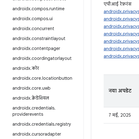
एपीआई रेफ़रंस
androidx
.
compos
.
runtime
androidx.privacy
androidx
.
compos
.
ui
androidx.privacy
androidx.privac
androidx
.
concurrent
androidx.privac
androidx
.
constraintlayout
androidx.privac
androidx
.
contentpager
androidx.privac
androidx.privacy
androidx
.
coordingatorlayout
androidx
.
कोर
androidx
.
core
.
locationbutton
androidx
.
core
.
uwb
नया अपडेट
androidx
.
क्रेडेंशियल
androidx
.
credentials
.
providerevents
7 मई, 2025
androidx
.
credentials
.
registry
androidx
.
cursoradapter