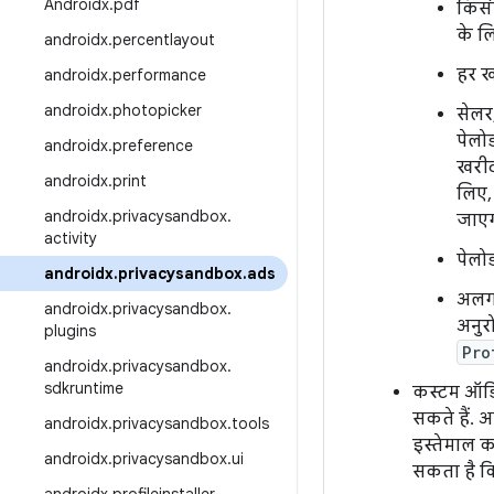
Androidx
.
pdf
किसी
के ल
androidx
.
percentlayout
हर ख
androidx
.
performance
androidx
.
photopicker
सेलर
पेलो
androidx
.
preference
खरीद
androidx
.
print
लिए,
androidx
.
privacysandbox
.
जाएग
activity
पेलोड
androidx
.
privacysandbox
.
ads
अलग-
androidx
.
privacysandbox
.
अनुर
plugins
Pro
androidx
.
privacysandbox
.
sdkruntime
कस्टम ऑडिय
सकते हैं. 
androidx
.
privacysandbox
.
tools
इस्तेमाल क
androidx
.
privacysandbox
.
ui
सकता है कि