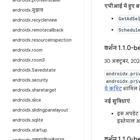
androidx
.
profileinstaller
एपीआई में हुए 
androidx
.
सुझाव
GetAdSe
androidx
.
recyclerview
Schedul
androidx
.
remotecallback
androidx
.
resourceinspection
वर्शन 1
.
1
.
0-be
androidx
.
room
androidx
.
room3
30 अक्टूबर, 20
androidx
.
Savedstate
androidx.pri
androidx
.
security
androidx.pri
ये कमिट
शामिल है
androidx
.
sharetarget
androidx
.
slice
नई सुविधाएं
androidx
.
slidingpanelayout
इस अपडेट म
androidx
.
sqlite
इस्तेमाल अ
androidx
.
startup
वर्शन 1
.
1
.
0-b