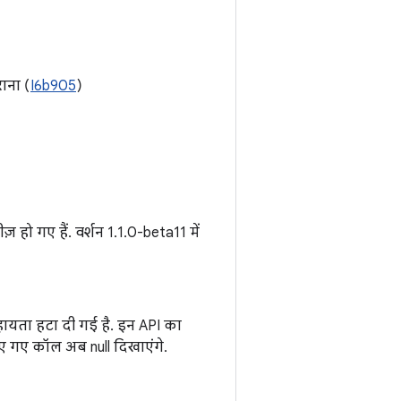
ाना (
I6b905
)
ज़ हो गए हैं. वर्शन 1.1.0-beta11 में
हायता हटा दी गई है. इन API का
ए गए कॉल अब null दिखाएंगे.