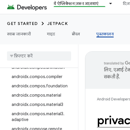
androidx.camera.media3
ये ऐप्लिकेशन ज़रूर आज़माएं
डिज
androidx.camera.viewfinder
androidx.car
GET STARTED
JETPACK
androidx.car.app
खास जानकारी
गाइड
सैंपल
पुस्तकालय
androidx.cardview
androidx
.
collection
androidx
.
compos
androidx
.
compos
.
animation
लिए, एआई टेक्
androidx
.
compos
.
compiler
सकती हैं.
androidx
.
compos
.
foundation
androidx
.
compos
.
material
Android Developer
androidx
.
compos
.
material3
androidx
.
compos
.
material3
.
priva
adaptive
androidx
.
compose
.
remote