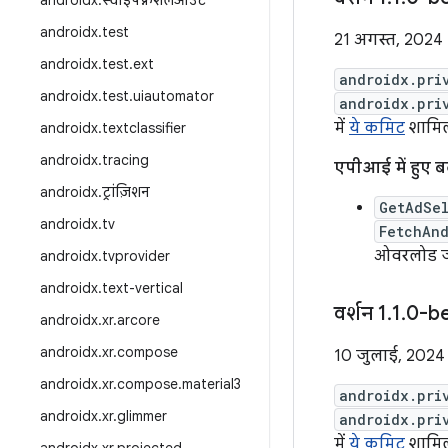
androidx
.
स्वाइपफ़्रेशलेआउट
androidx
.
test
21 अगस्त, 2024
androidx
.
test
.
ext
androidx.pri
androidx
.
test
.
uiautomator
androidx.pri
में
ये कमिट
शामिल 
androidx
.
textclassifier
androidx
.
tracing
एपीआई में हुए 
androidx
.
ट्रांज़िशन
GetAdSe
androidx
.
tv
FetchAn
ओवरलोड जोड
androidx
.
tvprovider
androidx
.
text-vertical
वर्शन 1
.
1
.
0-b
androidx
.
xr
.
arcore
androidx
.
xr
.
compose
10 जुलाई, 2024
androidx
.
xr
.
compose
.
material3
androidx.pri
androidx
.
xr
.
glimmer
androidx.pri
में
ये कमिट
शामिल 