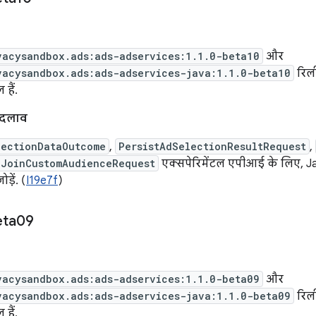
vacysandbox.ads:ads-adservices:1.1.0-beta10
और
vacysandbox.ads:ads-adservices-java:1.1.0-beta10
रिली
हैं.
बदलाव
lectionDataOutcome
,
PersistAdSelectionResultRequest
,
dJoinCustomAudienceRequest
एक्सपेरिमेंटल एपीआई के लिए, Java
़ें. (
I19e7f
)
eta09
vacysandbox.ads:ads-adservices:1.1.0-beta09
और
vacysandbox.ads:ads-adservices-java:1.1.0-beta09
रिली
हैं.