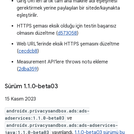
Giriş URI'leri artık tam ana makine adı eşleşmesi
gerektirmek yerine paylaşılan bir sitede/kaynakta
eşleştirilir.
HTTPS şeması eksik olduğu için testin başarısız
olmasını düzeltme (
d573058
)
Web URL'lerinde eksik HTTPS şemasını düzeltme
(
cecdcb8
)
Measurement API'lere throws notu ekleme
(
2dba359
)
Sürüm 1
.
1
.
0-beta03
15 Kasım 2023
androidx.privacysandbox.ads:ads-
adservices:1.1.0-beta03
ve
androidx.privacysandbox.ads:ads-adservices-
java:1.1.0-beta03
yayınlandı.
1.1.0-beta03 sürümü bu