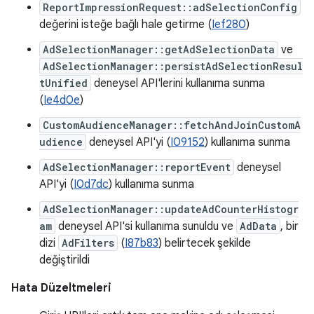
ReportImpressionRequest::adSelectionConfig
değerini isteğe bağlı hale getirme (
Ief280
)
AdSelectionManager::getAdSelectionData
ve
AdSelectionManager::persistAdSelectionResul
tUnified
deneysel API'lerini kullanıma sunma
(
Ie4d0e
)
CustomAudienceManager::fetchAndJoinCustomA
udience
deneysel API'yi (
I09152
) kullanıma sunma
AdSelectionManager::reportEvent
deneysel
API'yi (
I0d7dc
) kullanıma sunma
AdSelectionManager::updateAdCounterHistogr
am
deneysel API'si kullanıma sunuldu ve
AdData
, bir
dizi
AdFilters
(
I87b83
) belirtecek şekilde
değiştirildi
Hata Düzeltmeleri