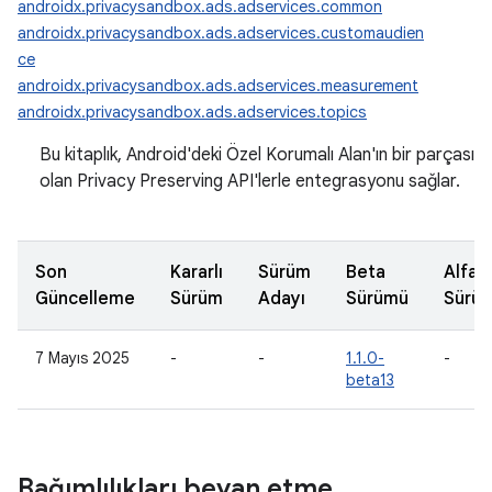
androidx.privacysandbox.ads.adservices.common
androidx.privacysandbox.ads.adservices.customaudien
ce
androidx.privacysandbox.ads.adservices.measurement
androidx.privacysandbox.ads.adservices.topics
Bu kitaplık, Android'deki Özel Korumalı Alan'ın bir parçası
olan Privacy Preserving API'lerle entegrasyonu sağlar.
Son
Kararlı
Sürüm
Beta
Alfa
Güncelleme
Sürüm
Adayı
Sürümü
Sürü
7 Mayıs 2025
-
-
1.1.0-
-
beta13
Bağımlılıkları beyan etme