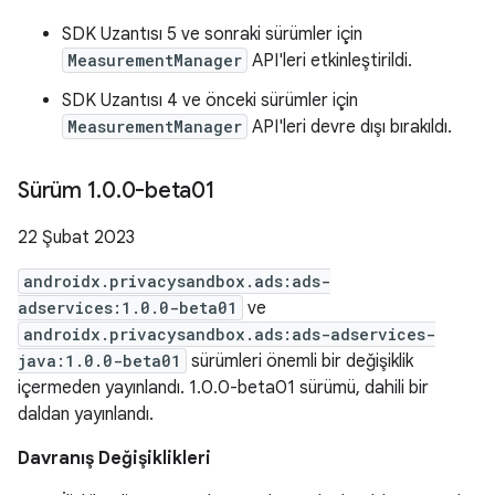
SDK Uzantısı 5 ve sonraki sürümler için
MeasurementManager
API'leri etkinleştirildi.
SDK Uzantısı 4 ve önceki sürümler için
MeasurementManager
API'leri devre dışı bırakıldı.
Sürüm 1
.
0
.
0-beta01
22 Şubat 2023
androidx.privacysandbox.ads:ads-
adservices:1.0.0-beta01
ve
androidx.privacysandbox.ads:ads-adservices-
java:1.0.0-beta01
sürümleri önemli bir değişiklik
içermeden yayınlandı. 1.0.0-beta01 sürümü, dahili bir
daldan yayınlandı.
Davranış Değişiklikleri