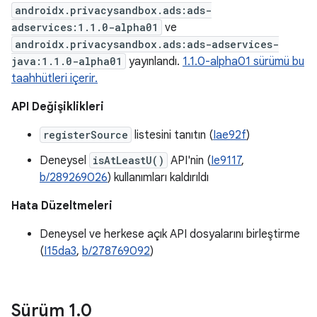
androidx.privacysandbox.ads:ads-
adservices:1.1.0-alpha01
ve
androidx.privacysandbox.ads:ads-adservices-
java:1.1.0-alpha01
yayınlandı.
1.1.0-alpha01 sürümü bu
taahhütleri içerir.
API Değişiklikleri
registerSource
listesini tanıtın (
Iae92f
)
Deneysel
isAtLeastU()
API'nin (
Ie9117
,
b/289269026
) kullanımları kaldırıldı
Hata Düzeltmeleri
Deneysel ve herkese açık API dosyalarını birleştirme
(
I15da3
,
b/278769092
)
Sürüm 1
.
0