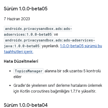
Sürüm 1
.
0
.
0-beta05
7 Haziran 2023
androidx.privacysandbox.ads:ads-
adservices:1.0.0-beta05
ve
androidx.privacysandbox.ads:ads-adservices-
java:1.0.0-beta05
yayınlandı.
1.0.0-beta05 sürümü bu
taahhütleri içerir.
Hata Düzeltmeleri
TopicsManager
alanına bir sdk uzantısı 5 kontrolü
ekler
Gradle'de yinelenen sınıf derleme hatalarını önlemek
için Kotlin coroutines bağımlılığını 1.7.1'e yükseltir.
Sürüm 1
.
0
.
0-beta04