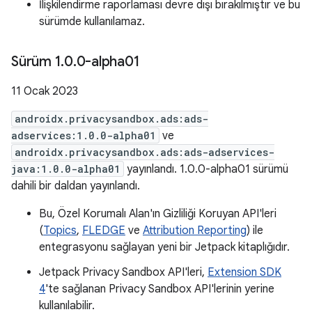
İlişkilendirme raporlaması devre dışı bırakılmıştır ve bu
sürümde kullanılamaz.
Sürüm 1
.
0
.
0-alpha01
11 Ocak 2023
androidx.privacysandbox.ads:ads-
adservices:1.0.0-alpha01
ve
androidx.privacysandbox.ads:ads-adservices-
java:1.0.0-alpha01
yayınlandı. 1.0.0-alpha01 sürümü
dahili bir daldan yayınlandı.
Bu, Özel Korumalı Alan'ın Gizliliği Koruyan API'leri
(
Topics
,
FLEDGE
ve
Attribution Reporting
) ile
entegrasyonu sağlayan yeni bir Jetpack kitaplığıdır.
Jetpack Privacy Sandbox API'leri,
Extension SDK
4
'te sağlanan Privacy Sandbox API'lerinin yerine
kullanılabilir.