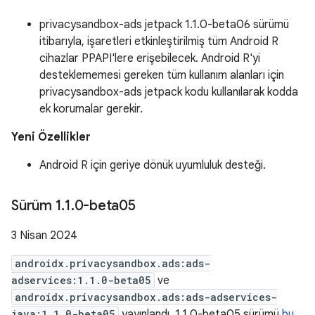
privacysandbox-ads jetpack 1.1.0-beta06 sürümü
itibarıyla, işaretleri etkinleştirilmiş tüm Android R
cihazlar PPAPI'lere erişebilecek. Android R'yi
desteklememesi gereken tüm kullanım alanları için
privacysandbox-ads jetpack kodu kullanılarak kodda
ek korumalar gerekir.
Yeni Özellikler
Android R için geriye dönük uyumluluk desteği.
Sürüm 1
.
1
.
0-beta05
3 Nisan 2024
androidx.privacysandbox.ads:ads-
adservices:1.1.0-beta05
ve
androidx.privacysandbox.ads:ads-adservices-
java:1.1.0-beta05
yayınlandı. 1.1.0-beta05 sürümü
bu