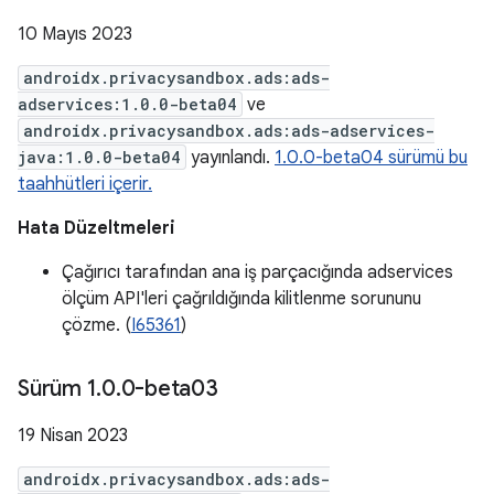
10 Mayıs 2023
androidx.privacysandbox.ads:ads-
adservices:1.0.0-beta04
ve
androidx.privacysandbox.ads:ads-adservices-
java:1.0.0-beta04
yayınlandı.
1.0.0-beta04 sürümü bu
taahhütleri içerir.
Hata Düzeltmeleri
Çağırıcı tarafından ana iş parçacığında adservices
ölçüm API'leri çağrıldığında kilitlenme sorununu
çözme. (
I65361
)
Sürüm 1
.
0
.
0-beta03
19 Nisan 2023
androidx.privacysandbox.ads:ads-