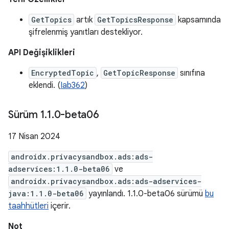
GetTopics
artık
GetTopicsResponse
kapsamında
şifrelenmiş yanıtları destekliyor.
API Değişiklikleri
EncryptedTopic
,
GetTopicResponse
sınıfına
eklendi. (
Iab362
)
Sürüm 1
.
1
.
0-beta06
17 Nisan 2024
androidx.privacysandbox.ads:ads-
adservices:1.1.0-beta06
ve
androidx.privacysandbox.ads:ads-adservices-
java:1.1.0-beta06
yayınlandı. 1.1.0-beta06 sürümü
bu
taahhütleri
içerir.
Not