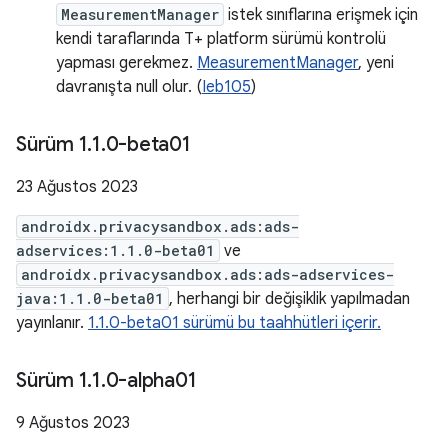
MeasurementManager
istek sınıflarına erişmek için
kendi taraflarında T+ platform sürümü kontrolü
yapması gerekmez.
MeasurementManager
, yeni
davranışta null olur. (
Ieb105
)
Sürüm 1
.
1
.
0-beta01
23 Ağustos 2023
androidx.privacysandbox.ads:ads-
adservices:1.1.0-beta01
ve
androidx.privacysandbox.ads:ads-adservices-
java:1.1.0-beta01
, herhangi bir değişiklik yapılmadan
yayınlanır.
1.1.0-beta01 sürümü bu taahhütleri içerir.
Sürüm 1
.
1
.
0-alpha01
9 Ağustos 2023