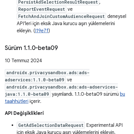
PersistAdSelectionResultRequest
,
ReportEventRequest
ve
FetchAndJoinCustomAudienceRequest
deneysel
API'leri için eksik Java kurucu aşırı yüklemelerini
ekleyin. (
I19e7f
)
Sürüm 1
.
1
.
0-beta09
10 Temmuz 2024
androidx.privacysandbox.ads:ads-
adservices:1.1.0-beta09
ve
androidx.privacysandbox.ads:ads-adservices-
java:1.1.0-beta09
yayınlandı. 1.1.0-beta09 sürümü
bu
taahhütleri
içerir.
API Değişiklikleri
GetAdSelectionDataRequest
Experimental API
için eksik Java kurucu aşırı yüklemelerini ekleyin.