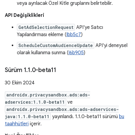
veya ayrılacak Özel Kitle gruplarını belirtebilir.
API Değişiklikleri
GetAdSelectionRequest
API'ye Satıcı
Yapılandırması ekleme (
Ibb5c7
)
ScheduleCustomAudienceUpdate
API'yi deneysel
olarak kullanıma sunma (
I6b905
)
Sürüm 1
.
1
.
0-beta11
30 Ekim 2024
androidx.privacysandbox.ads:ads-
adservices:1.1.0-beta11
ve
androidx.privacysandbox.ads:ads-adservices-
java:1.1.0-beta11
yayınlandı. 1.1.0-beta11 sürümü
bu
taahhütleri
içerir.