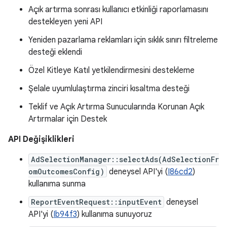
Açık artırma sonrası kullanıcı etkinliği raporlamasını
destekleyen yeni API
Yeniden pazarlama reklamları için sıklık sınırı filtreleme
desteği eklendi
Özel Kitleye Katıl yetkilendirmesini destekleme
Şelale uyumlulaştırma zinciri kısaltma desteği
Teklif ve Açık Artırma Sunucularında Korunan Açık
Artırmalar için Destek
API Değişiklikleri
AdSelectionManager::selectAds(AdSelectionFr
omOutcomesConfig)
deneysel API'yi (
I86cd2
)
kullanıma sunma
ReportEventRequest::inputEvent
deneysel
API'yi (
Ib94f3
) kullanıma sunuyoruz