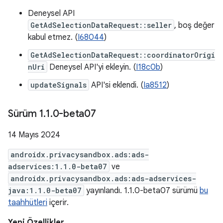
Deneysel API
GetAdSelectionDataRequest::seller
, boş değer
kabul etmez. (
I68044
)
GetAdSelectionDataRequest::coordinatorOrigi
nUri
Deneysel API'yi ekleyin. (
I18c0b
)
updateSignals
API'si eklendi. (
Ia8512
)
Sürüm 1
.
1
.
0-beta07
14 Mayıs 2024
androidx.privacysandbox.ads:ads-
adservices:1.1.0-beta07
ve
androidx.privacysandbox.ads:ads-adservices-
java:1.1.0-beta07
yayınlandı. 1.1.0-beta07 sürümü
bu
taahhütleri
içerir.
Yeni Özellikler