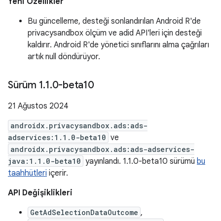
Yeni Özellikler
Bu güncelleme, desteği sonlandırılan Android R'de
privacysandbox ölçüm ve adid API'leri için desteği
kaldırır. Android R'de yönetici sınıflarını alma çağrıları
artık null döndürüyor.
Sürüm 1
.
1
.
0-beta10
21 Ağustos 2024
androidx.privacysandbox.ads:ads-
adservices:1.1.0-beta10
ve
androidx.privacysandbox.ads:ads-adservices-
java:1.1.0-beta10
yayınlandı. 1.1.0-beta10 sürümü
bu
taahhütleri
içerir.
API Değişiklikleri
GetAdSelectionDataOutcome
,