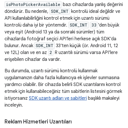
isPhotoPickerAvailable
bazı cihazlarda yanlış değerini
döndürür. Bu nedenle,
SDK_INT
kontrolü ideal değildir ve
API kullanılabilirliğini kontrol etmek için uzantı sürümü
kontrolü daha iyi bir yöntemdir.
SDK_INT
33
'den büyük
veya eşit (Android 13 ya da sonraki sürümler) tüm
cihazlarda fotoğraf seçici API'leri herkese açık SDK'da
bulunur. Ancak
SDK_INT
33'ten küçük (ör. Android 11, 12
ve 12L) olan ve en az
2
R uzantılı sürümü varsa API'lere
erişebilen cihazlar da vardır.
Bu durumda, uzantı sürümü kontrolü kullanmak
uygulamanızın daha fazla kullanıcıya ek işlevler sunmasına
yardımcı olabilir. Bir cihazda belirli SDK uzantılarını kontrol
etmek için kullanabileceğiniz tüm sabitlerin listesini görmek
istiyorsanız
SDK uzantı adları ve sabitleri
başlıklı makaleyi
inceleyin.
Reklam Hizmetleri Uzantıları