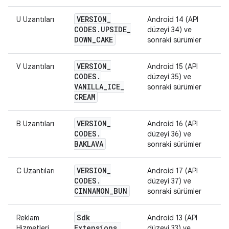
VERSION
_
U Uzantıları
Android 14 (API
CODES
.
UPSIDE
_
düzeyi 34) ve
DOWN
_
CAKE
sonraki sürümler
VERSION
_
V Uzantıları
Android 15 (API
CODES
.
düzeyi 35) ve
VANILLA
_
ICE
_
sonraki sürümler
CREAM
VERSION
_
B Uzantıları
Android 16 (API
CODES
.
düzeyi 36) ve
BAKLAVA
sonraki sürümler
VERSION
_
C Uzantıları
Android 17 (API
CODES
.
düzeyi 37) ve
CINNAMON
_
BUN
sonraki sürümler
Sdk
Reklam
Android 13 (API
Extensions
.
Hizmetleri
düzeyi 33) ve