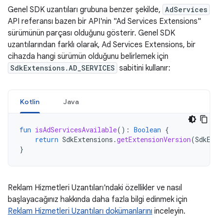
Genel SDK uzantıları grubuna benzer şekilde,
AdServices
API referansı bazen bir API'nin "Ad Services Extensions"
sürümünün parçası olduğunu gösterir. Genel SDK
uzantılarından farklı olarak, Ad Services Extensions, bir
cihazda hangi sürümün olduğunu belirlemek için
SdkExtensions.AD_SERVICES
sabitini kullanır:
Kotlin
Java
fun
isAdServicesAvailable
():
Boolean
{
return
SdkExtensions
.
getExtensionVersion
(
SdkEx
}
Reklam Hizmetleri Uzantıları'ndaki özellikler ve nasıl
başlayacağınız hakkında daha fazla bilgi edinmek için
Reklam Hizmetleri Uzantıları dokümanlarını
inceleyin.