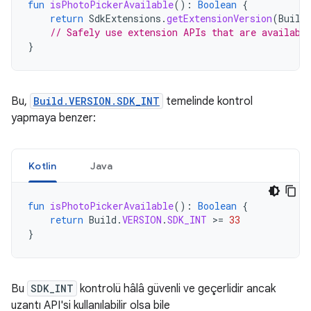
fun
isPhotoPickerAvailable
():
Boolean
{
return
SdkExtensions
.
getExtensionVersion
(
Build
// Safely use extension APIs that are availabl
}
Bu,
Build.VERSION.SDK_INT
temelinde kontrol
yapmaya benzer:
Kotlin
Java
fun
isPhotoPickerAvailable
():
Boolean
{
return
Build
.
VERSION
.
SDK_INT
>=
33
}
Bu
SDK_INT
kontrolü hâlâ güvenli ve geçerlidir ancak
uzantı API'si kullanılabilir olsa bile