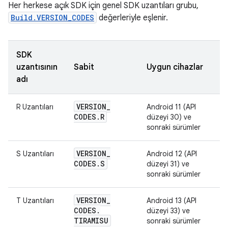
Her herkese açık SDK için genel SDK uzantıları grubu,
Build.VERSION_CODES
değerleriyle eşlenir.
SDK
uzantısının
Sabit
Uygun cihazlar
adı
VERSION
_
R Uzantıları
Android 11 (API
CODES
.
R
düzeyi 30) ve
sonraki sürümler
VERSION
_
S Uzantıları
Android 12 (API
CODES
.
S
düzeyi 31) ve
sonraki sürümler
VERSION
_
T Uzantıları
Android 13 (API
CODES
.
düzeyi 33) ve
TIRAMISU
sonraki sürümler