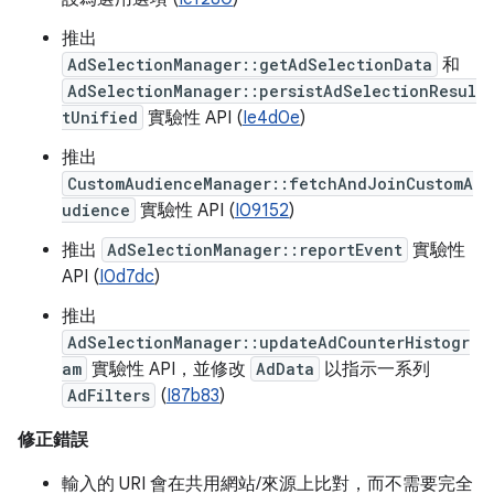
推出
AdSelectionManager::getAdSelectionData
和
AdSelectionManager::persistAdSelectionResul
tUnified
實驗性 API (
Ie4d0e
)
推出
CustomAudienceManager::fetchAndJoinCustomA
udience
實驗性 API (
I09152
)
推出
AdSelectionManager::reportEvent
實驗性
API (
I0d7dc
)
推出
AdSelectionManager::updateAdCounterHistogr
am
實驗性 API，並修改
AdData
以指示一系列
AdFilters
(
I87b83
)
修正錯誤
輸入的 URI 會在共用網站/來源上比對，而不需要完全