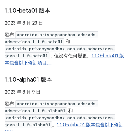
1
.
1
.
0-beta01 版本
2023 年 8 月 23 日
發布
androidx.privacysandbox.ads:ads-
adservices:1.1.0-beta01
和
androidx.privacysandbox.ads:ads-adservices-
java:1.1.0-beta01
，但沒有任何變更。
1.1.0-beta01 版
本包含以下修訂項目。
1
.
1
.
0-alpha01 版本
2023 年 8 月 9 日
發布
androidx.privacysandbox.ads:ads-
adservices:1.1.0-alpha01
和
androidx.privacysandbox.ads:ads-adservices-
java:1.1.0-alpha01
。
1.1.0-alpha01 版本包含以下修訂