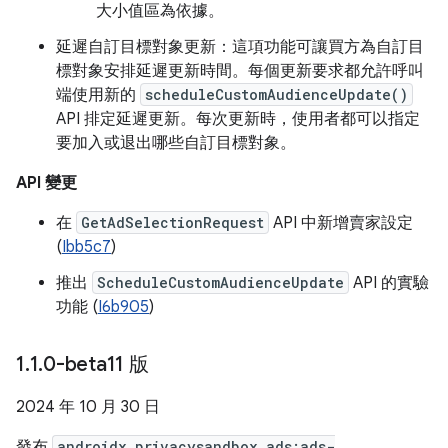
大小值區為依據。
延遲自訂目標對象更新：這項功能可讓買方為自訂目
標對象安排延遲更新時間。每個更新要求都允許呼叫
端使用新的
scheduleCustomAudienceUpdate()
API 排定延遲更新。每次更新時，使用者都可以指定
要加入或退出哪些自訂目標對象。
API 變更
在
GetAdSelectionRequest
API 中新增賣家設定
(
Ibb5c7
)
推出
ScheduleCustomAudienceUpdate
API 的實驗
功能 (
I6b905
)
1
.
1
.
0-beta11 版
2024 年 10 月 30 日
發布
androidx.privacysandbox.ads:ads-