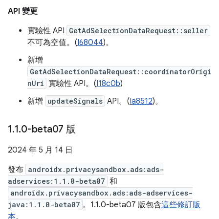
API 變更
實驗性 API
GetAdSelectionDataRequest::seller
不可為空值。(
I68044
)。
新增
GetAdSelectionDataRequest::coordinatorOrigi
nUri
實驗性 API。(
I18c0b
)
新增
updateSignals
API。(
Ia8512
)。
1
.
1
.
0-beta07 版
2024 年 5 月 14 日
發布
androidx.privacysandbox.ads:ads-
adservices:1.1.0-beta07
和
androidx.privacysandbox.ads:ads-adservices-
java:1.1.0-beta07
。1.1.0-beta07 版包含
這些修訂版
本
。