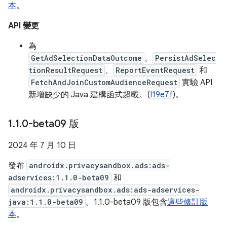
本
。
API 變更
為
GetAdSelectionDataOutcome
、
PersistAdSelec
tionResultRequest
、
ReportEventRequest
和
FetchAndJoinCustomAudienceRequest
實驗 API
新增缺少的 Java 建構函式超載。(
I19e7f
)。
1
.
1
.
0-beta09 版
2024 年 7 月 10 日
發布
androidx.privacysandbox.ads:ads-
adservices:1.1.0-beta09
和
androidx.privacysandbox.ads:ads-adservices-
java:1.1.0-beta09
。1.1.0-beta09 版包含
這些修訂版
本
。