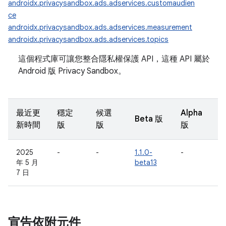
androidx.privacysandbox.ads.adservices.customaudien
ce
androidx.privacysandbox.ads.adservices.measurement
androidx.privacysandbox.ads.adservices.topics
這個程式庫可讓您整合隱私權保護 API，這種 API 屬於
Android 版 Privacy Sandbox。
最近更
穩定
候選
Alpha
Beta 版
新時間
版
版
版
2025
-
-
1.1.0-
-
年 5 月
beta13
7 日
宣告依附元件