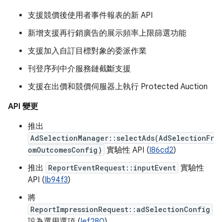
支援競價後使用者事件報表的新 API
新增支援再行銷廣告的展示頻率上限篩選功能
支援加入自訂目標對象的委派作業
刊登序列中介服務鏈截斷支援
支援在出價和競價伺服器上執行 Protected Auction
API 變更
推出
AdSelectionManager::selectAds(AdSelectionFr
omOutcomesConfig)
實驗性 API (
I86cd2
)
推出
ReportEventRequest::inputEvent
實驗性
API (
Ib94f3
)
將
ReportImpressionRequest::adSelectionConfig
設為選用選項 (
Ief280
)