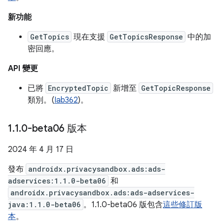
新功能
GetTopics
現在支援
GetTopicsResponse
中的加
密回應。
API 變更
已將
EncryptedTopic
新增至
GetTopicResponse
類別。(
Iab362
)。
1
.
1
.
0-beta06 版本
2024 年 4 月 17 日
發布
androidx.privacysandbox.ads:ads-
adservices:1.1.0-beta06
和
androidx.privacysandbox.ads:ads-adservices-
java:1.1.0-beta06
。1.1.0-beta06 版包含
這些修訂版
本
。