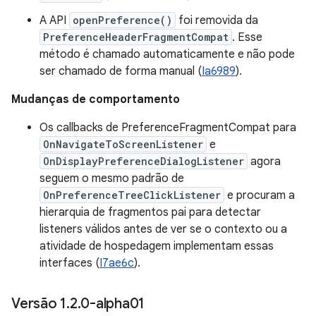
A API
openPreference()
foi removida da
PreferenceHeaderFragmentCompat
. Esse
método é chamado automaticamente e não pode
ser chamado de forma manual (
Ia6989
).
Mudanças de comportamento
Os callbacks de PreferenceFragmentCompat para
OnNavigateToScreenListener
e
OnDisplayPreferenceDialogListener
agora
seguem o mesmo padrão de
OnPreferenceTreeClickListener
e procuram a
hierarquia de fragmentos pai para detectar
listeners válidos antes de ver se o contexto ou a
atividade de hospedagem implementam essas
interfaces (
I7ae6c
).
Versão 1
.
2
.
0-alpha01