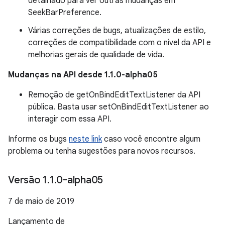
detalhado para ver outras mudanças em
SeekBarPreference.
Várias correções de bugs, atualizações de estilo,
correções de compatibilidade com o nível da API e
melhorias gerais de qualidade de vida.
Mudanças na API desde 1.1.0-alpha05
Remoção de getOnBindEditTextListener da API
pública. Basta usar setOnBindEditTextListener ao
interagir com essa API.
Informe os bugs
neste link
caso você encontre algum
problema ou tenha sugestões para novos recursos.
Versão 1
.
1
.
0-alpha05
7 de maio de 2019
Lançamento de