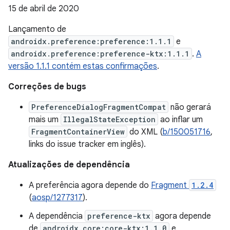
15 de abril de 2020
Lançamento de
androidx.preference:preference:1.1.1
e
androidx.preference:preference-ktx:1.1.1
.
A
versão 1.1.1 contém estas confirmações
.
Correções de bugs
PreferenceDialogFragmentCompat
não gerará
mais um
IllegalStateException
ao inflar um
FragmentContainerView
do XML (
b/150051716
,
links do issue tracker em inglês).
Atualizações de dependência
A preferência agora depende do
Fragment
1.2.4
(
aosp/1277317
).
A dependência
preference-ktx
agora depende
de
androidx.core:core-ktx:1.1.0
e