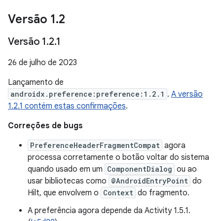
Versão 1
.
2
Versão 1
.
2
.
1
26 de julho de 2023
Lançamento de
androidx.preference:preference:1.2.1
.
A versão
1.2.1 contém estas confirmações
.
Correções de bugs
PreferenceHeaderFragmentCompat
agora
processa corretamente o botão voltar do sistema
quando usado em um
ComponentDialog
ou ao
usar bibliotecas como
@AndroidEntryPoint
do
Hilt, que envolvem o
Context
do fragmento.
A preferência agora depende da Activity 1.5.1.