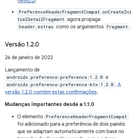
(
Ie5d22
)
PreferenceHeaderFragmentCompat.onCreateIni
tialDetailFragment
agora propaga
header.extras
como os argumentos
Fragment
.
Versão 1
.
2
.
0
26 de janeiro de 2022
Lançamento de
androidx.preference:preference:1.2.0
e
androidx.preference:preference-ktx:1.2.0
.
A
versão 1.2.0 contém estas confirmações
.
Mudanças importantes desde a 1.1.0
O elemento
PreferenceHeaderFragmentCompat
foi adicionado para a preferência de dois painéis
que se adaptam automaticamente com base no