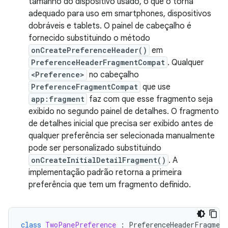
tamanho do dispositivo usado, o que o torna
adequado para uso em smartphones, dispositivos
dobráveis e tablets. O painel de cabeçalho é
fornecido substituindo o método
onCreatePreferenceHeader()
em
PreferenceHeaderFragmentCompat
. Qualquer
<Preference>
no cabeçalho
PreferenceFragmentCompat
que use
app:fragment
faz com que esse fragmento seja
exibido no segundo painel de detalhes. O fragmento
de detalhes inicial que precisa ser exibido antes de
qualquer preferência ser selecionada manualmente
pode ser personalizado substituindo
onCreateInitialDetailFragment()
. A
implementação padrão retorna a primeira
preferência que tem um fragmento definido.
class
TwoPanePreference
:
PreferenceHeaderFragmen