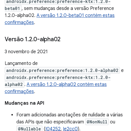
androidx.preference:preference-ktx:1.2.0-
beta01
, sem mudanças desde a versão Preference
1.2.0-alpha02.
A versão 1.2.0-beta01 contém estas
confirmações
.
Versão 1
.
2
.
0-alpha02
3 novembro de 2021
Lançamento de
androidx.preference:preference:1.2.0-alpha02
e
androidx.preference:preference-ktx:1.2.0-
alpha02
.
A versão 1.2.0-alpha02 contém estas
confirmações
.
Mudanças na API
Foram adicionadas anotações de nulidade a várias
das APIs que não especificavam
@NonNull
ou
@Nullable
(
I04252
,
Ie2cc0
).