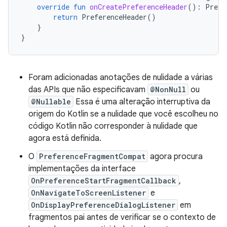
override
fun
onCreatePreferenceHeader
():
Prefe
return
PreferenceHeader
()
}
}
Foram adicionadas anotações de nulidade a várias
das APIs que não especificavam
@NonNull
ou
@Nullable
Essa é uma alteração interruptiva da
origem do Kotlin se a nulidade que você escolheu no
código Kotlin não corresponder à nulidade que
agora está definida.
O
PreferenceFragmentCompat
agora procura
implementações da interface
OnPreferenceStartFragmentCallback
,
OnNavigateToScreenListener
e
OnDisplayPreferenceDialogListener
em
fragmentos pai antes de verificar se o contexto de