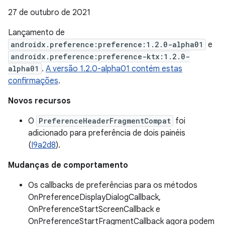
27 de outubro de 2021
Lançamento de
androidx.preference:preference:1.2.0-alpha01
e
androidx.preference:preference-ktx:1.2.0-
alpha01
.
A versão 1.2.0-alpha01 contém estas
confirmações
.
Novos recursos
O
PreferenceHeaderFragmentCompat
foi
adicionado para preferência de dois painéis
(
I9a2d8
).
Mudanças de comportamento
Os callbacks de preferências para os métodos
OnPreferenceDisplayDialogCallback,
OnPreferenceStartScreenCallback e
OnPreferenceStartFragmentCallback agora podem