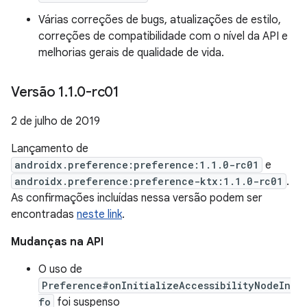
Várias correções de bugs, atualizações de estilo,
correções de compatibilidade com o nível da API e
melhorias gerais de qualidade de vida.
Versão 1
.
1
.
0-rc01
2 de julho de 2019
Lançamento de
androidx.preference:preference:1.1.0-rc01
e
androidx.preference:preference-ktx:1.1.0-rc01
.
As confirmações incluídas nessa versão podem ser
encontradas
neste link
.
Mudanças na API
O uso de
Preference#onInitializeAccessibilityNodeIn
fo
foi suspenso