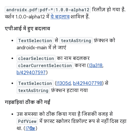
androidx.pdf:pdf-*:1.0.0-alpha12
रिलीज़ हो गया है.
वर्शन 1.0.0-alpha12 में
ये बदलाव
शामिल हैं.
एपीआई में हुए बदलाव
TextSelection
से
textAsString
फ़ंक्शन को
androidx-main में ले जाएं
clearSelection
का नाम बदलकर
clearCurrentSelection
करना (
I3a318
,
b/429407597
)
TextSelection
(
I1305d
,
b/429407798
) से
textAsString
फ़ंक्शन हटाया गया
गड़बड़ियां ठीक की गईं
उस समस्या को ठीक किया गया है जिसकी वजह से
PdfView
में फ़ास्ट स्क्रोलर डिफ़ॉल्ट रूप से नहीं दिख रहा
था. (
I7fb0e
)