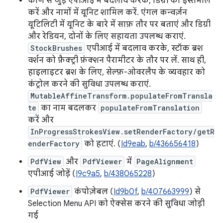
कोण से जुड़े एपीआई में बदलाव करके, डिग्री का इस्तेमाल
करें और नामों में यूनिट शामिल करें. एंगल कन्वर्ज़न
यूटिलिटी में यूनिट के बारे में साफ़ तौर पर बताएं और डिग्री
और रेडियन, दोनों के लिए सहायता उपलब्ध कराएं.
StockBrushes
एपीआई में बदलाव करके, स्टॉक ब्रश
वर्शन को फ़ैक्ट्री फ़ंक्शन पैरामीटर के तौर पर लें. साथ ही,
हाइलाइटर ब्रश के लिए, सेल्फ़-ओवरलैप के व्यवहार को
कंट्रोल करने की सुविधा उपलब्ध कराएं.
MutableAffineTransform.populateFromTransla
te
का नाम बदलकर
populateFromTranslation
करें और
InProgressStrokesView.setRenderFactory/getR
enderFactory
को हटाएं. (
Id9eab
,
b/436656418
)
PdfView
और
PdfViewer
में
PageAlignment
एपीआई जोड़ें (
I9c9a5
,
b/438065228
)
PdfViewer
कंपोज़ेबल (
Id9b0f
,
b/407663999
) से
Selection Menu API को ऐक्सेस करने की सुविधा जोड़ी
गई