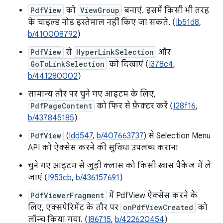
PdfView
को
ViewGroup
बनाएं. इसमें किसी भी तरह
के चाइल्ड नोड इस्तेमाल नहीं किए जा सकते. (
Ib51d8
,
b/410008792
)
PdfView
से
HyperLinkSelection
और
GoToLinkSelection
को दिखाएं (
I378c4
,
b/441280002
)
सामान्य तौर पर चुने गए आइटम के लिए,
PdfPageContent
को फिर से फ़ैक्टर करें (
I28f16
,
b/437845185
)
PdfView
(
Idd547
,
b/407663737
) से Selection Menu
API को ऐक्सेस करने की सुविधा उपलब्ध कराना
चुने गए आइटम से जुड़ी क्लास को किसी खास पैकेज में ले
जाएं (
I953cb
,
b/436157691
)
PdfViewerFragment
में PdfView ऐक्सेस करने के
लिए, एक्सपेरिमेंट के तौर पर
onPdfViewCreated
को
लॉन्च किया गया. (
I86715
,
b/422620454
)