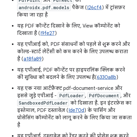
PdfPoint
और
PdfRect
को
androidx.pdf.models
पैकेज (
I26cf4
) में ट्रांसफ़र
किया जा रहा है
यह PDF कॉन्टेंट दिखाने के लिए, View कॉम्पोनेंट को
दिखाता है (
I9fe27
)
यह एपीआई को, PDF संसाधनों को पहले से शुरू करने और
कोल्ड-स्टार्ट लेटेंसी को कम करने के लिए उपलब्ध कराता
है (
a18fa89
)
यह एपीआई, PDF कॉन्टेंट पर हाइपरलिंक क्लिक करने
की सुविधा को बदलने के लिए उपलब्ध है(
6330a8b
)
यह एक नया आर्टफ़ैक्ट pdf-document-service और
इससे जुड़े एपीआई -
PdfLoader
,
PdfDocument
, और
SandboxedPdfLoader
को दिखाता है. इन इंटरफ़ेस का
इस्तेमाल, PDF दस्तावेज़ (
Ide70d
) के पार्सिंग और
प्रोसेसिंग कॉम्पोनेंट को लागू करने के लिए किया जा सकता
है
यह एपीआई, दस्तावेज़ को रेंडर करने की प्रोसेस शुरू करने