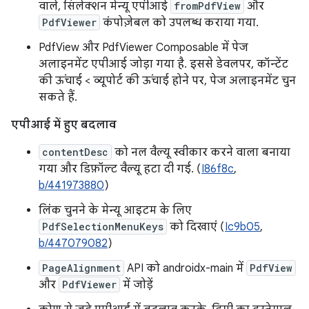
वाले, सिलेक्शन मेन्यू एपीआई
fromPdfView
और
PdfViewer
कंपोज़ेबल को उपलब्ध कराया गया.
PdfView और PdfViewer Composable में पेज
अलाइनमेंट एपीआई जोड़ा गया है. इससे डेवलपर, कॉन्टेंट
की ऊंचाई < व्यूपोर्ट की ऊंचाई होने पर, पेज अलाइनमेंट चुन
सकते हैं.
एपीआई में हुए बदलाव
contentDesc
को नल वैल्यू स्वीकार करने वाला बनाया
गया और डिफ़ॉल्ट वैल्यू हटा दी गई. (
I86f8c
,
b/441973880
)
लिंक चुनने के मेन्यू आइटम के लिए
PdfSelectionMenuKeys
को दिखाएं (
Ic9b05
,
b/447079082
)
PageAlignment
API को androidx-main में
PdfView
और
PdfViewer
में जोड़ें