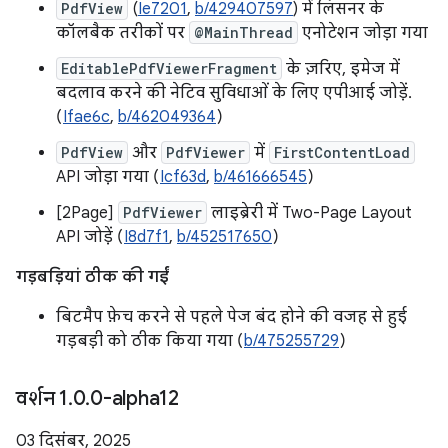
PdfView
(
Ie7201
,
b/429407597
) में लिसनर के
कॉलबैक तरीकों पर
@MainThread
एनोटेशन जोड़ा गया
EditablePdfViewerFragment
के ज़रिए, इमेज में
बदलाव करने की नेटिव सुविधाओं के लिए एपीआई जोड़ें.
(
Ifae6c
,
b/462049364
)
PdfView
और
PdfViewer
में
FirstContentLoad
API जोड़ा गया (
Icf63d
,
b/461666545
)
[2Page]
PdfViewer
लाइब्रेरी में Two-Page Layout
API जोड़ें (
I8d7f1
,
b/452517650
)
गड़बड़ियां ठीक की गईं
बिटमैप फ़ेच करने से पहले पेज बंद होने की वजह से हुई
गड़बड़ी को ठीक किया गया (
b/475255729
)
वर्शन 1
.
0
.
0-alpha12
03 दिसंबर, 2025