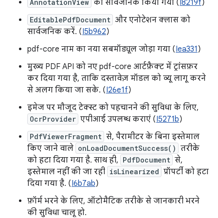
AnnotationView
को सार्वजनिक किया गया (
I8219f
)
EditablePdfDocument
और एनोटेशन क्लास को
सार्वजनिक करें. (
I5b962
)
pdf-core नाम का नया सबमॉड्यूल जोड़ा गया (
Iea331
)
मुख्य PDF API को नए pdf-core आर्टफ़ैक्ट में ट्रांसफ़र
कर दिया गया है, ताकि दस्तावेज़ मॉडल को व्यू लागू करने
से अलग किया जा सके. (
I26e1f
)
इमेज पर मौजूद टेक्स्ट को पहचानने की सुविधा के लिए,
OcrProvider
एपीआई उपलब्ध कराएं (
I5271b
)
PdfViewerFragment
से, पैरामीटर के बिना इस्तेमाल
किए जाने वाले
onLoadDocumentSuccess()
तरीके
को हटा दिया गया है. साथ ही,
PdfDocument
से,
इस्तेमाल नहीं की जा रही
isLinearized
प्रॉपर्टी को हटा
दिया गया है. (
I6b7ab
)
फ़ॉर्म भरने के लिए, ऑटोमैटिक तरीके से जानकारी भरने
की सुविधा चालू हो.