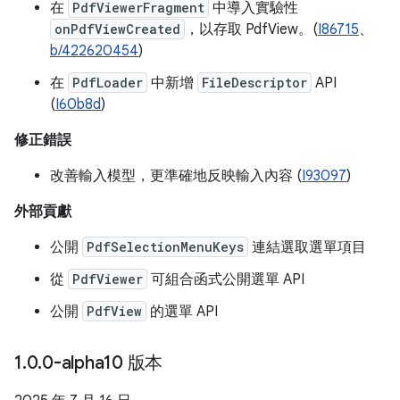
在
PdfViewerFragment
中導入實驗性
onPdfViewCreated
，以存取 PdfView。(
I86715
、
b/422620454
)
在
PdfLoader
中新增
FileDescriptor
API
(
I60b8d
)
修正錯誤
改善輸入模型，更準確地反映輸入內容 (
I93097
)
外部貢獻
公開
PdfSelectionMenuKeys
連結選取選單項目
從
PdfViewer
可組合函式公開選單 API
公開
PdfView
的選單 API
1
.
0
.
0-alpha10 版本