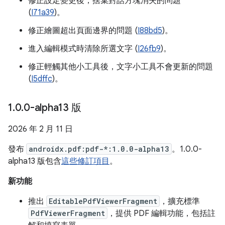
修正設定變更後，捨棄對話方塊消失的問題
(
I71a39
)。
修正繪圖超出頁面邊界的問題 (
I88bd5
)。
進入編輯模式時清除所選文字 (
I26fb9
)。
修正輕觸其他小工具後，文字小工具不會更新的問題
(
I5dffc
)。
1
.
0
.
0-alpha13 版
2026 年 2 月 11 日
發布
androidx.pdf:pdf-*:1.0.0-alpha13
。1.0.0-
alpha13 版包含
這些修訂項目
。
新功能
推出
EditablePdfViewerFragment
，擴充標準
PdfViewerFragment
，提供 PDF 編輯功能，包括註