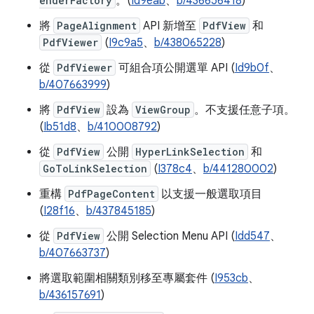
enderFactory
。(
Id9eab
、
b/436656418
)
將
PageAlignment
API 新增至
PdfView
和
PdfViewer
(
I9c9a5
、
b/438065228
)
從
PdfViewer
可組合項公開選單 API (
Id9b0f
、
b/407663999
)
將
PdfView
設為
ViewGroup
。不支援任意子項。
(
Ib51d8
、
b/410008792
)
從
PdfView
公開
HyperLinkSelection
和
GoToLinkSelection
(
I378c4
、
b/441280002
)
重構
PdfPageContent
以支援一般選取項目
(
I28f16
、
b/437845185
)
從
PdfView
公開 Selection Menu API (
Idd547
、
b/407663737
)
將選取範圍相關類別移至專屬套件 (
I953cb
、
b/436157691
)