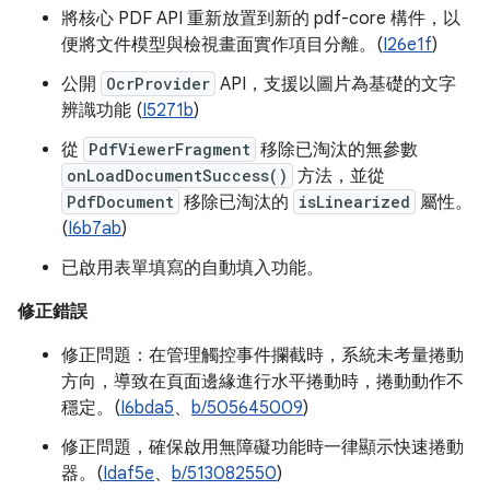
將核心 PDF API 重新放置到新的 pdf-core 構件，以
便將文件模型與檢視畫面實作項目分離。(
I26e1f
)
公開
OcrProvider
API，支援以圖片為基礎的文字
辨識功能 (
I5271b
)
從
PdfViewerFragment
移除已淘汰的無參數
onLoadDocumentSuccess()
方法，並從
PdfDocument
移除已淘汰的
isLinearized
屬性。
(
I6b7ab
)
已啟用表單填寫的自動填入功能。
修正錯誤
修正問題：在管理觸控事件攔截時，系統未考量捲動
方向，導致在頁面邊緣進行水平捲動時，捲動動作不
穩定。(
I6bda5
、
b/505645009
)
修正問題，確保啟用無障礙功能時一律顯示快速捲動
器。(
Idaf5e
、
b/513082550
)