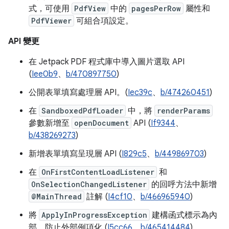
式，可使用
PdfView
中的
pagesPerRow
屬性和
PdfViewer
可組合項設定。
API 變更
在 Jetpack PDF 程式庫中導入圖片選取 API
(
Iee0b9
、
b/470897750
)
公開表單填寫處理層 API。(
Iec39c
、
b/474260451
)
在
SandboxedPdfLoader
中，將
renderParams
參數新增至
openDocument
API (
If9344
、
b/438269273
)
新增表單填寫呈現層 API (
I829c5
、
b/449869703
)
在
OnFirstContentLoadListener
和
OnSelectionChangedListener
的回呼方法中新增
@MainThread
註解 (
I4cf10
、
b/466965940
)
將
ApplyInProgressException
建構函式標示為內
部，防止外部例項化 (
I5cc66
、
b/465414484
)