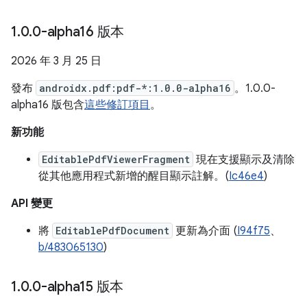
1
.
0
.
0-alpha16 版本
2026 年 3 月 25 日
發布
androidx.pdf:pdf-*:1.0.0-alpha16
。1.0.0-
alpha16 版包含
這些修訂項目
。
新功能
EditablePdfViewerFragment
現在支援顯示及清除
從其他應用程式新增的醒目顯示註解。(
Ic46e4
)
API 變更
將
EditablePdfDocument
更新為介面 (
I94f75
、
b/483065130
)
1
.
0
.
0-alpha15 版本