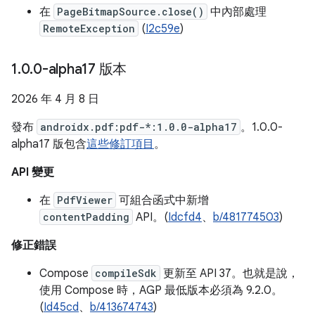
在
PageBitmapSource.close()
中內部處理
RemoteException
(
I2c59e
)
1
.
0
.
0-alpha17 版本
2026 年 4 月 8 日
發布
androidx.pdf:pdf-*:1.0.0-alpha17
。1.0.0-
alpha17 版包含
這些修訂項目
。
API 變更
在
PdfViewer
可組合函式中新增
contentPadding
API。(
Idcfd4
、
b/481774503
)
修正錯誤
Compose
compileSdk
更新至 API 37。也就是說，
使用 Compose 時，AGP 最低版本必須為 9.2.0。
(
Id45cd
、
b/413674743
)