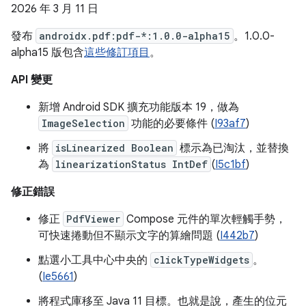
2026 年 3 月 11 日
發布
androidx.pdf:pdf-*:1.0.0-alpha15
。1.0.0-
alpha15 版包含
這些修訂項目
。
API 變更
新增 Android SDK 擴充功能版本 19，做為
ImageSelection
功能的必要條件 (
I93af7
)
將
isLinearized Boolean
標示為已淘汰，並替換
為
linearizationStatus IntDef
(
I5c1bf
)
修正錯誤
修正
PdfViewer
Compose 元件的單次輕觸手勢，
可快速捲動但不顯示文字的算繪問題 (
I442b7
)
點選小工具中心中央的
clickTypeWidgets
。
(
Ie5661
)
將程式庫移至 Java 11 目標。也就是說，產生的位元