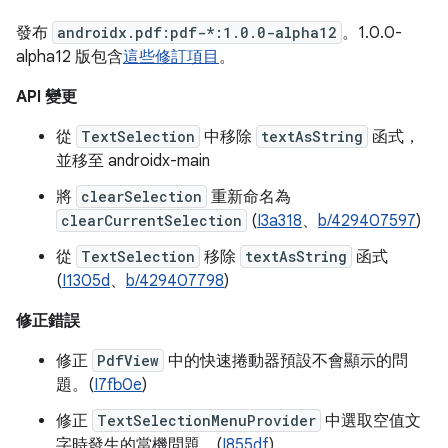
發布
androidx.pdf:pdf-*:1.0.0-alpha12
。1.0.0-
alpha12 版包含
這些修訂項目
。
API 變更
從
TextSelection
中移除
textAsString
函式，
並移至 androidx-main
將
clearSelection
重新命名為
clearCurrentSelection
(
I3a318
、
b/429407597
)
從
TextSelection
移除
textAsString
函式
(
I1305d
、
b/429407798
)
修正錯誤
修正
PdfView
中的快速捲動器預設不會顯示的問
題。(
I7fb0e
)
修正
TextSelectionMenuProvider
中選取空值文
字時發生的當機問題。(
I855df
)