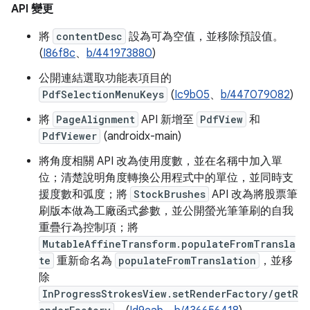
API 變更
將
contentDesc
設為可為空值，並移除預設值。
(
I86f8c
、
b/441973880
)
公開連結選取功能表項目的
PdfSelectionMenuKeys
(
Ic9b05
、
b/447079082
)
將
PageAlignment
API 新增至
PdfView
和
PdfViewer
(androidx-main)
將角度相關 API 改為使用度數，並在名稱中加入單
位；清楚說明角度轉換公用程式中的單位，並同時支
援度數和弧度；將
StockBrushes
API 改為將股票筆
刷版本做為工廠函式參數，並公開螢光筆筆刷的自我
重疊行為控制項；將
MutableAffineTransform.populateFromTransla
te
重新命名為
populateFromTranslation
，並移
除
InProgressStrokesView.setRenderFactory/getR