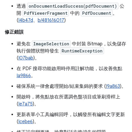
透過
onDocumentLoadSuccess(pdfDocument)
公
開
PdfViewerFragment
中的
PdfDocument
。
(
I4b47d
、
b/481616017
)
修正錯誤
避免在
ImageSelection
中封裝 Bitmap，以免儲存
執行個體狀態時發生
RuntimeException
(
I07bab
)。
在 PDF 搜尋功能啟用時停用註解功能，以改善焦點
Ia9866
。
確保系統一律會處理開始/結束集錦的要求 (
I9a863
)。
開啟時，將焦點放在所選調色盤項目或筆刷滑桿上
(
Ie7a75
)。
更新表單小工具編輯回呼，以觸發所有編輯文字更新
(
Icebe6
)。