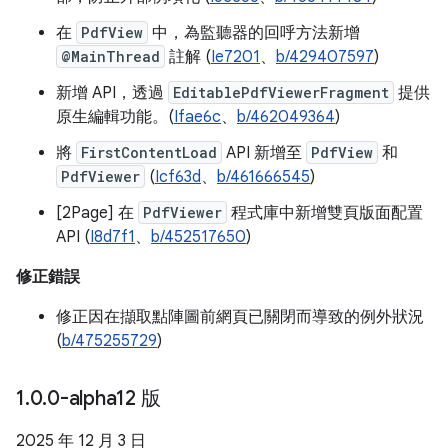
在
PdfView
中，為監聽器的回呼方法新增
@MainThread
註解 (
Ie7201
、
b/429407597
)
新增 API，透過
EditablePdfViewerFragment
提供
原生編輯功能。(
Ifae6c
、
b/462049364
)
將
FirstContentLoad
API 新增至
PdfView
和
PdfViewer
(
Icf63d
、
b/461666545
)
[2Page] 在
PdfViewer
程式庫中新增雙頁版面配置
API (
I8d7f1
、
b/452517650
)
修正錯誤
修正因在擷取點陣圖前網頁已關閉而導致的例外狀況
(
b/475255729
)
1
.
0
.
0-alpha12 版
2025 年 12 月 3 日