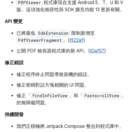
PDFViewer
程式庫現在支援 Android S、T、U 和 V
版。這項強化相容性與 SDK 擴充功能 13 更新有關。
API 變更
已將最低
SdkExtension
限制新增至
PdfViewerFragment
。(
I922af
)
公開 PDF 檢視器程式庫的新 API。(
I0af57
)
修正錯誤
修正程序終止問題導致當機的錯誤。
修正密碼對話方塊相關的 UI 問題。
修正「
findInFileView
」和「
FastscrollView
」
的無障礙問題。
持續開發
我們正積極將 Jetpack Compose 整合到程式庫中。