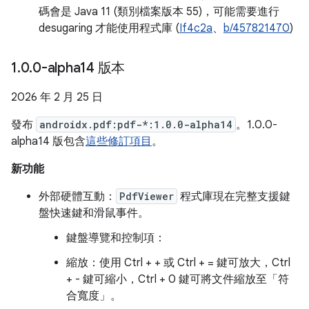
碼會是 Java 11 (類別檔案版本 55)，可能需要進行
desugaring 才能使用程式庫 (
If4c2a
、
b/457821470
)
1
.
0
.
0-alpha14 版本
2026 年 2 月 25 日
發布
androidx.pdf:pdf-*:1.0.0-alpha14
。1.0.0-
alpha14 版包含
這些修訂項目
。
新功能
外部硬體互動：
PdfViewer
程式庫現在完整支援鍵
盤快速鍵和滑鼠事件。
鍵盤導覽和控制項：
縮放：使用 Ctrl + + 或 Ctrl + = 鍵可放大，Ctrl
+ - 鍵可縮小，Ctrl + 0 鍵可將文件縮放至「符
合寬度」。