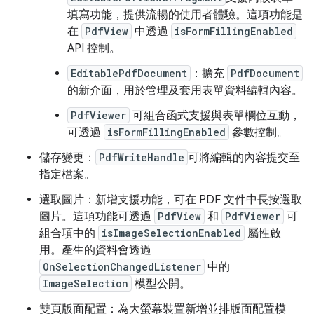
填寫功能，提供流暢的使用者體驗。這項功能是
在
PdfView
中透過
isFormFillingEnabled
API 控制。
EditablePdfDocument
：擴充
PdfDocument
的新介面，用於管理及套用表單資料編輯內容。
PdfViewer
可組合函式支援與表單欄位互動，
可透過
isFormFillingEnabled
參數控制。
儲存變更：
PdfWriteHandle
可將編輯的內容提交至
指定檔案。
選取圖片：新增支援功能，可在 PDF 文件中長按選取
圖片。這項功能可透過
PdfView
和
PdfViewer
可
組合項中的
isImageSelectionEnabled
屬性啟
用。產生的資料會透過
OnSelectionChangedListener
中的
ImageSelection
模型公開。
雙頁版面配置：為大螢幕裝置新增並排版面配置模