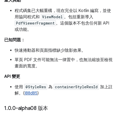
重大異動
程式碼集已大幅重構，現在完全以 Kotlin 編寫，並使
用協同程式和
ViewModel
。包括重新導入
PdfViewerFragment
。這個版本不包含任何新 API
或功能。
已知問題：
快速捲動器和頁面指標缺少陰影效果。
單頁 PDF 文件可能無法一律置中，也無法縮放至檢視
畫面的寬度。
API 變更
使用
@StyleRes
為
containerStyleResId
加上註
解。(
I88d85
)
1
.
0
.
0-alpha08 版本