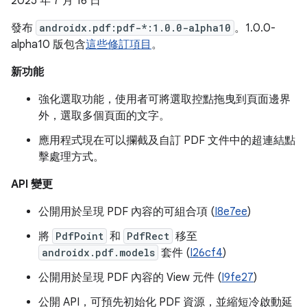
2025 年 7 月 16 日
發布
androidx.pdf:pdf-*:1.0.0-alpha10
。1.0.0-
alpha10 版包含
這些修訂項目
。
新功能
強化選取功能，使用者可將選取控點拖曳到頁面邊界
外，選取多個頁面的文字。
應用程式現在可以攔截及自訂 PDF 文件中的超連結點
擊處理方式。
API 變更
公開用於呈現 PDF 內容的可組合項 (
I8e7ee
)
將
PdfPoint
和
PdfRect
移至
androidx.pdf.models
套件 (
I26cf4
)
公開用於呈現 PDF 內容的 View 元件 (
I9fe27
)
公開 API，可預先初始化 PDF 資源，並縮短冷啟動延