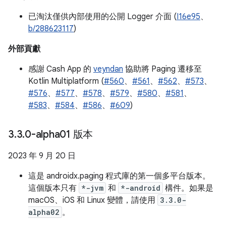
已淘汰僅供內部使用的公開 Logger 介面 (
I16e95
、
b/288623117
)
外部貢獻
感謝 Cash App 的
veyndan
協助將 Paging 遷移至
Kotlin Multiplatform (
#560
、
#561
、
#562
、
#573
、
#576
、
#577
、
#578
、
#579
、
#580
、
#581
、
#583
、
#584
、
#586
、
#609
)
3
.
3
.
0-alpha01 版本
2023 年 9 月 20 日
這是 androidx.paging 程式庫的第一個多平台版本。
這個版本只有
*-jvm
和
*-android
構件。如果是
macOS、iOS 和 Linux 變體，請使用
3.3.0-
alpha02
。