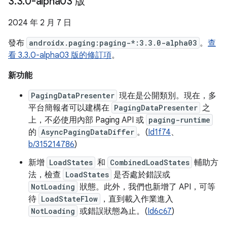
3
.
3
.
0-alpha03 版
2024 年 2 月 7 日
發布
androidx.paging:paging-*:3.3.0-alpha03
。
查
看 3.3.0-alpha03 版的修訂項
。
新功能
PagingDataPresenter
現在是公開類別。現在，多
平台簡報者可以建構在
PagingDataPresenter
之
上，不必使用內部 Paging API 或
paging-runtime
的
AsyncPagingDataDiffer
。(
Id1f74
、
b/315214786
)
新增
LoadStates
和
CombinedLoadStates
輔助方
法，檢查
LoadStates
是否處於錯誤或
NotLoading
狀態。此外，我們也新增了 API，可等
待
LoadStateFlow
，直到載入作業進入
NotLoading
或錯誤狀態為止。(
Id6c67
)