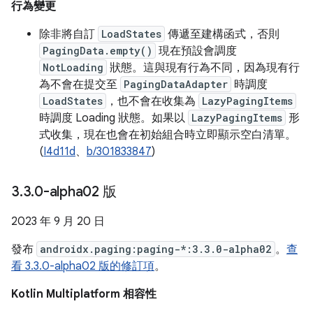
行為變更
除非將自訂
LoadStates
傳遞至建構函式，否則
PagingData.empty()
現在預設會調度
NotLoading
狀態。這與現有行為不同，因為現有行
為不會在提交至
PagingDataAdapter
時調度
LoadStates
，也不會在收集為
LazyPagingItems
時調度 Loading 狀態。如果以
LazyPagingItems
形
式收集，現在也會在初始組合時立即顯示空白清單。
(
I4d11d
、
b/301833847
)
3
.
3
.
0-alpha02 版
2023 年 9 月 20 日
發布
androidx.paging:paging-*:3.3.0-alpha02
。
查
看 3.3.0-alpha02 版的修訂項
。
Kotlin Multiplatform 相容性