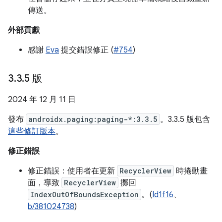
傳送。
外部貢獻
感謝
Eva
提交錯誤修正 (
#754
)
3
.
3
.
5 版
2024 年 12 月 11 日
發布
androidx.paging:paging-*:3.3.5
。3.3.5 版包含
這些修訂版本
。
修正錯誤
修正錯誤：使用者在更新
RecyclerView
時捲動畫
面，導致
RecyclerView
擲回
IndexOutOfBoundsException
。(
Id1f16
、
b/381024738
)