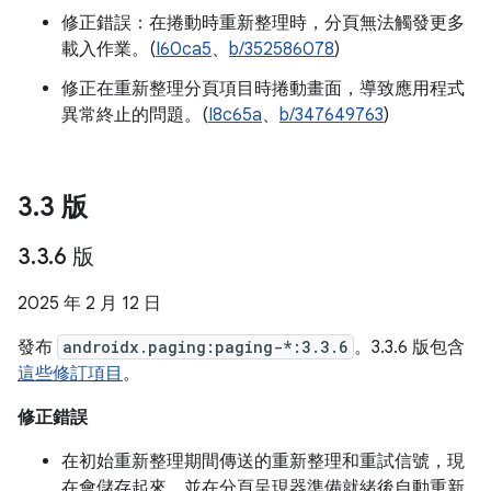
修正錯誤：在捲動時重新整理時，分頁無法觸發更多
載入作業。(
I60ca5
、
b/352586078
)
修正在重新整理分頁項目時捲動畫面，導致應用程式
異常終止的問題。(
I8c65a
、
b/347649763
)
3
.
3 版
3
.
3
.
6 版
2025 年 2 月 12 日
發布
androidx.paging:paging-*:3.3.6
。3.3.6 版包含
這些修訂項目
。
修正錯誤
在初始重新整理期間傳送的重新整理和重試信號，現
在會儲存起來，並在分頁呈現器準備就緒後自動重新