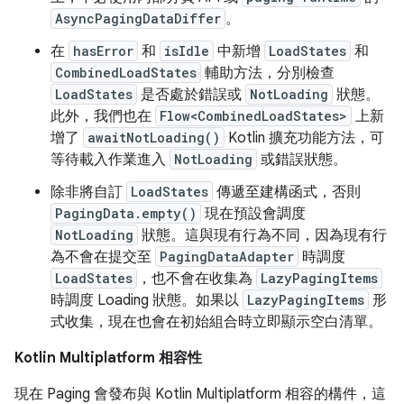
AsyncPagingDataDiffer
。
在
hasError
和
isIdle
中新增
LoadStates
和
CombinedLoadStates
輔助方法，分別檢查
LoadStates
是否處於錯誤或
NotLoading
狀態。
此外，我們也在
Flow<CombinedLoadStates>
上新
增了
awaitNotLoading()
Kotlin 擴充功能方法，可
等待載入作業進入
NotLoading
或錯誤狀態。
除非將自訂
LoadStates
傳遞至建構函式，否則
PagingData.empty()
現在預設會調度
NotLoading
狀態。這與現有行為不同，因為現有行
為不會在提交至
PagingDataAdapter
時調度
LoadStates
，也不會在收集為
LazyPagingItems
時調度 Loading 狀態。如果以
LazyPagingItems
形
式收集，現在也會在初始組合時立即顯示空白清單。
Kotlin Multiplatform 相容性
現在 Paging 會發布與 Kotlin Multiplatform 相容的構件，這