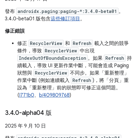
發布
androidx.paging:paging-*:3.4.0-beta01
。
3.4.0-beta01 版包含
這些修訂項目
。
修正錯誤
修正
RecyclerView
和
Refresh
載入之間的競爭
條件，導致
RecyclerView
中出現
IndexOutOfBoundsException
。如果
Refresh
持
續載入，導致 UI 更新作業中斷，可能會造成 Paging
狀態與
RecyclerView
不同步。如果「重新整理」
作業中斷 (例如連續載入
Refresh
)，將「分頁」重
設為「重新整理」前的狀態即可修正這個問題。
(
I771b0
、
b/409809768
)
3
.
4
.
0-alpha04 版
2025 年 9 月 10 日