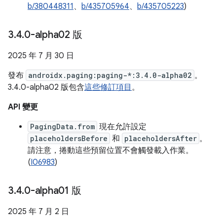
b/380448311
、
b/435705964
、
b/435705223
)
3
.
4
.
0-alpha02 版
2025 年 7 月 30 日
發布
androidx.paging:paging-*:3.4.0-alpha02
。
3.4.0-alpha02 版包含
這些修訂項目
。
API 變更
PagingData.from
現在允許設定
placeholdersBefore
和
placeholdersAfter
。
請注意，捲動這些預留位置不會觸發載入作業。
(
I06983
)
3
.
4
.
0-alpha01 版
2025 年 7 月 2 日