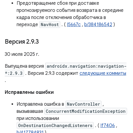
Предотвращение сбоя при доставке
прогнозируемого события возврата в середине
кадра после отключения обработчика в
переходе
NavHost
. (
I5667c
,
b/384186542
)
Версия 2
.
9
.
3
30 июля 2025 г.
Выпущена версия
androidx.navigation:navigation-
*:2.9.3
. Версия 2.9.3 содержит
следующие коммиты
.
Исправлены ошибки
Исправлена ​​ошибка в
NavController
,
вызывавшая
ConcurrentModificationException
при использовании
OnDestinationChangedListeners
. (
If7406
,
b/417784831
)