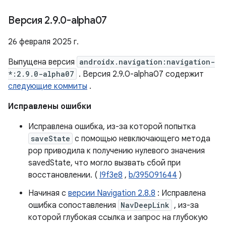
Версия 2
.
9
.
0-alpha07
26 февраля 2025 г.
Выпущена версия
androidx.navigation:navigation-
*:2.9.0-alpha07
. Версия 2.9.0-alpha07 содержит
следующие коммиты
.
Исправлены ошибки
Исправлена ​​ошибка, из-за которой попытка
saveState
с помощью невключающего метода
pop приводила к получению нулевого значения
savedState, что могло вызвать сбой при
восстановлении. (
I9f3e8
,
b/395091644
)
Начиная с
версии Navigation 2.8.8
: Исправлена ​​
ошибка сопоставления
NavDeepLink
, из-за
которой глубокая ссылка и запрос на глубокую