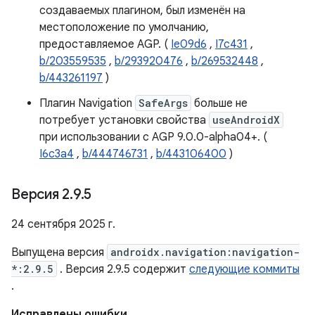
создаваемых плагином, был изменён на
местоположение по умолчанию,
предоставляемое AGP. (
Ie09d6
,
I7c431
,
b/203559535
,
b/293920476
,
b/269532448
,
b/443261197
)
Плагин Navigation
SafeArgs
больше не
потребует установки свойства
useAndroidX
при использовании с AGP 9.0.0-alpha04+. (
I6c3a4
,
b/444746731
,
b/443106400
)
Версия 2
.
9
.
5
24 сентября 2025 г.
Выпущена версия
androidx.navigation:navigation-
*:2.9.5
. Версия 2.9.5 содержит
следующие коммиты
.
Исправлены ошибки