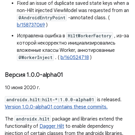
Fixed an issue of duplicate saved state keys when a
non-Hilt injected ViewModel was requested from an
@AndroidEntryPoint
-annotated class. (
b/158737069
)
Исправлена ​​ошибка в
HiltWorkerFactory
, из-за
которой некорректно инициализировались
вложенные классы Worker, аннотированные
@WorkerInject
. (
b/160524718
)
Версия 1
.
0
.
0-alpha01
10 июня 2020 г.
androidx.hilt:hilt-*:1.0.0-alpha01
is released.
Version 1.0.0-alpha01 contains these commits.
The
androidx.hilt
package and libraries extend the
functionality of
Dagger Hilt
to enable dependency
injection of certain classes from the androidx libraries.