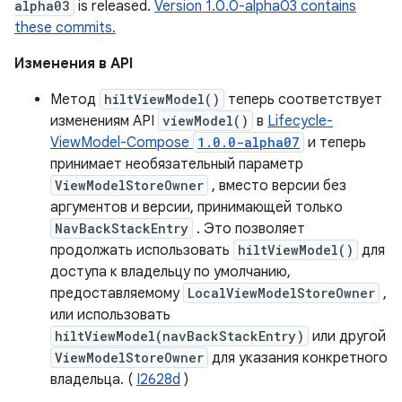
alpha03
is released.
Version 1.0.0-alpha03 contains
these commits.
Изменения в API
Метод
hiltViewModel()
теперь соответствует
изменениям API
viewModel()
в
Lifecycle-
ViewModel-Compose
1.0.0-alpha07
и теперь
принимает необязательный параметр
ViewModelStoreOwner
, вместо версии без
аргументов и версии, принимающей только
NavBackStackEntry
. Это позволяет
продолжать использовать
hiltViewModel()
для
доступа к владельцу по умолчанию,
предоставляемому
LocalViewModelStoreOwner
,
или использовать
hiltViewModel(navBackStackEntry)
или другой
ViewModelStoreOwner
для указания конкретного
владельца. (
I2628d
)