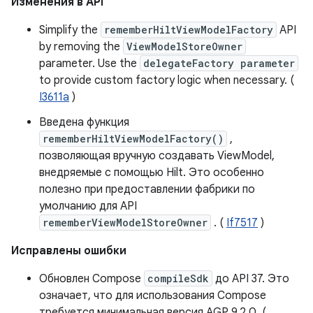
Изменения в API
Simplify the
rememberHiltViewModelFactory
API
by removing the
ViewModelStoreOwner
parameter. Use the
delegateFactory parameter
to provide custom factory logic when necessary. (
I3611a
)
Введена функция
rememberHiltViewModelFactory()
,
позволяющая вручную создавать ViewModel,
внедряемые с помощью Hilt. Это особенно
полезно при предоставлении фабрики по
умолчанию для API
rememberViewModelStoreOwner
. (
If7517
)
Исправлены ошибки
Обновлен Compose
compileSdk
до API 37. Это
означает, что для использования Compose
требуется минимальная версия AGP 9.2.0. (