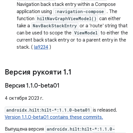
Navigation back stack entry within a Compose
application using
:navigation-compose
. The
function
hiltNavGraphViewModel()
can either
take a
NavBackStackEntry
or a 'route' string that
can be used to scope the
ViewModel
to either the
current back stack entry or to a parent entry in the
stack. (
Ia9234
)
Версия рукояти 1
.
1
Версия 1
.
1
.
0-beta01
4 октября 2023 г.
androidx.hilt:hilt-*:1.1.0-beta01
is released.
Version 1.1.0-beta01 contains these commits.
Выпущена версия
androidx.hilt:hilt-*:1.1.0-