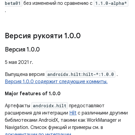
beta01
без изменений по сравнению с
1.1.0-alpha*
.
Версия рукояти 1
.
0
.
0
Версия 1
.
0
.
0
5 мая 2021 г.
Выпущена версия
androidx.hilt:hilt-*:1.0.0
.
Версия 1.0.0 содержит следующие коммиты.
Major features of 1.0.0
Артефакты
androidx.hilt
предоставляют
расширения для интеграции
Hilt
с различными другими
библиотеками AndroidX, такими как WorkManager и
Navigation. Список функций и примеры см. в
документации по интеграции
.