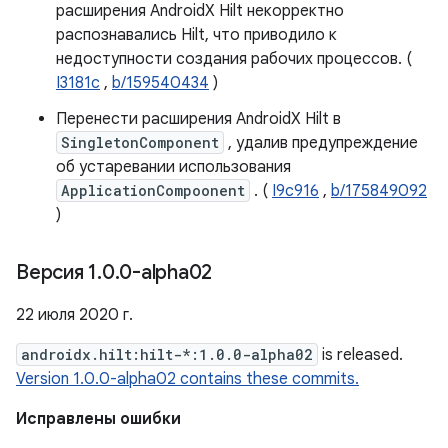
расширения AndroidX Hilt некорректно
распознавались Hilt, что приводило к
недоступности создания рабочих процессов. (
I3181c
,
b/159540434
)
Перенести расширения AndroidX Hilt в
SingletonComponent
, удалив предупреждение
об устаревании использования
ApplicationCompoonent
. (
I9c916
,
b/175849092
)
Версия 1
.
0
.
0-alpha02
22 июля 2020 г.
androidx.hilt:hilt-*:1.0.0-alpha02
is released.
Version 1.0.0-alpha02 contains these commits.
Исправлены ошибки