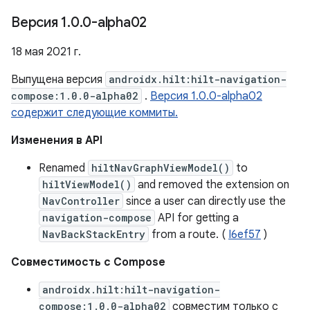
Версия 1
.
0
.
0-alpha02
18 мая 2021 г.
Выпущена версия
androidx.hilt:hilt-navigation-
compose:1.0.0-alpha02
.
Версия 1.0.0-alpha02
содержит следующие коммиты.
Изменения в API
Renamed
hiltNavGraphViewModel()
to
hiltViewModel()
and removed the extension on
NavController
since a user can directly use the
navigation-compose
API for getting a
NavBackStackEntry
from a route. (
I6ef57
)
Совместимость с Compose
androidx.hilt:hilt-navigation-
compose:1.0.0-alpha02
совместим только с