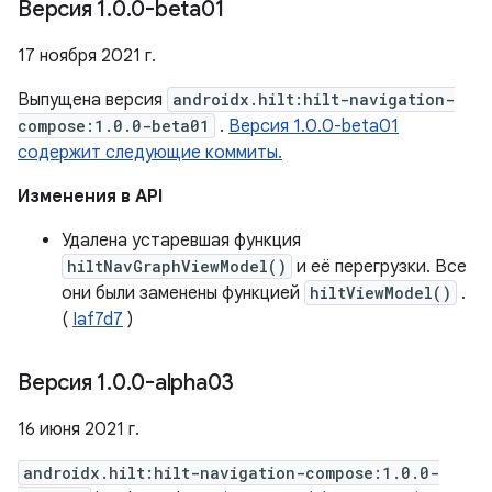
Версия 1
.
0
.
0-beta01
17 ноября 2021 г.
Выпущена версия
androidx.hilt:hilt-navigation-
compose:1.0.0-beta01
.
Версия 1.0.0-beta01
содержит следующие коммиты.
Изменения в API
Удалена устаревшая функция
hiltNavGraphViewModel()
и её перегрузки. Все
они были заменены функцией
hiltViewModel()
.
(
Iaf7d7
)
Версия 1
.
0
.
0-alpha03
16 июня 2021 г.
androidx.hilt:hilt-navigation-compose:1.0.0-