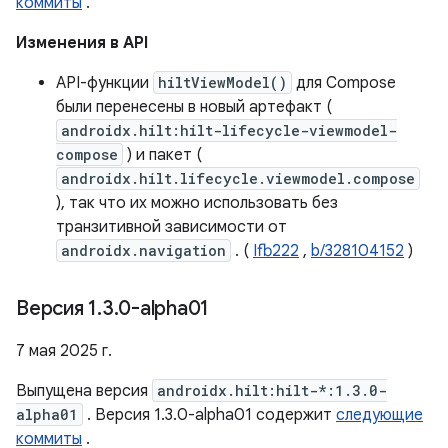
коммиты
.
Изменения в API
API-функции
hiltViewModel()
для Compose
были перенесены в новый артефакт (
androidx.hilt:hilt-lifecycle-viewmodel-
compose
) и пакет (
androidx.hilt.lifecycle.viewmodel.compose
), так что их можно использовать без
транзитивной зависимости от
androidx.navigation
. (
Ifb222
,
b/328104152
)
Версия 1
.
3
.
0-alpha01
7 мая 2025 г.
Выпущена версия
androidx.hilt:hilt-*:1.3.0-
alpha01
. Версия 1.3.0-alpha01 содержит
следующие
коммиты
.