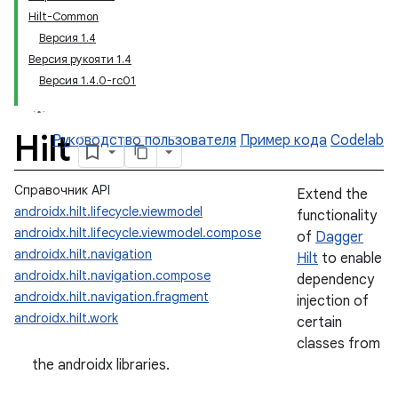
Hilt-Common
Версия 1.4
Версия рукояти 1.4
Версия 1.4.0-rc01
Hilt
Руководство пользователя
Пример кода
Codelab
Справочник API
Extend the
androidx.hilt.lifecycle.viewmodel
functionality
androidx.hilt.lifecycle.viewmodel.compose
of
Dagger
androidx.hilt.navigation
Hilt
to enable
androidx.hilt.navigation.compose
dependency
androidx.hilt.navigation.fragment
injection of
androidx.hilt.work
certain
classes from
the androidx libraries.