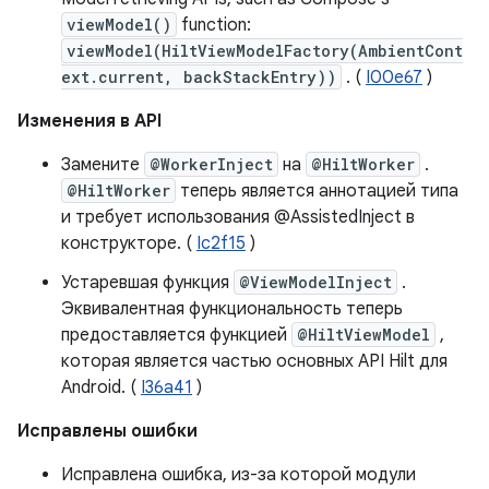
viewModel()
function:
viewModel(HiltViewModelFactory(AmbientCont
ext.current, backStackEntry))
. (
I00e67
)
Изменения в API
Замените
@WorkerInject
на
@HiltWorker
.
@HiltWorker
теперь является аннотацией типа
и требует использования @AssistedInject в
конструкторе. (
Ic2f15
)
Устаревшая функция
@ViewModelInject
.
Эквивалентная функциональность теперь
предоставляется функцией
@HiltViewModel
,
которая является частью основных API Hilt для
Android. (
I36a41
)
Исправлены ошибки
Исправлена ​​ошибка, из-за которой модули