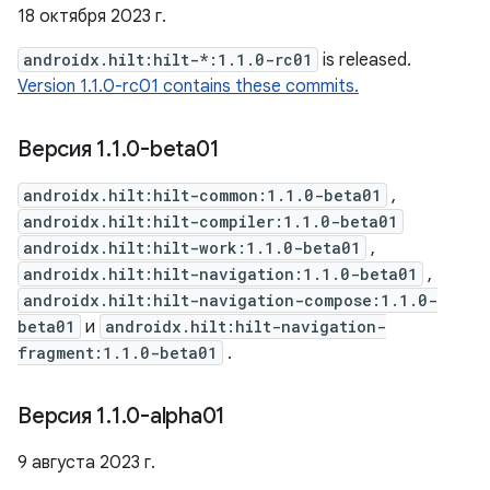
18 октября 2023 г.
androidx.hilt:hilt-*:1.1.0-rc01
is released.
Version 1.1.0-rc01 contains these commits.
Версия 1
.
1
.
0-beta01
androidx.hilt:hilt-common:1.1.0-beta01
,
androidx.hilt:hilt-compiler:1.1.0-beta01
androidx.hilt:hilt-work:1.1.0-beta01
,
androidx.hilt:hilt-navigation:1.1.0-beta01
,
androidx.hilt:hilt-navigation-compose:1.1.0-
beta01
и
androidx.hilt:hilt-navigation-
fragment:1.1.0-beta01
.
Версия 1
.
1
.
0-alpha01
9 августа 2023 г.