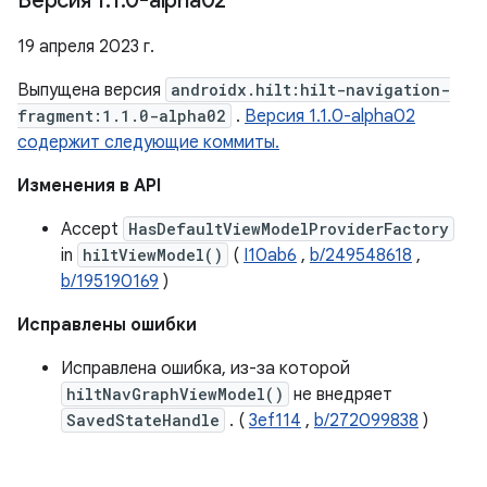
Версия 1
.
1
.
0-alpha02
19 апреля 2023 г.
Выпущена версия
androidx.hilt:hilt-navigation-
fragment:1.1.0-alpha02
.
Версия 1.1.0-alpha02
содержит следующие коммиты.
Изменения в API
Accept
HasDefaultViewModelProviderFactory
in
hiltViewModel()
(
I10ab6
,
b/249548618
,
b/195190169
)
Исправлены ошибки
Исправлена ​​ошибка, из-за которой
hiltNavGraphViewModel()
не внедряет
SavedStateHandle
. (
3ef114
,
b/272099838
)