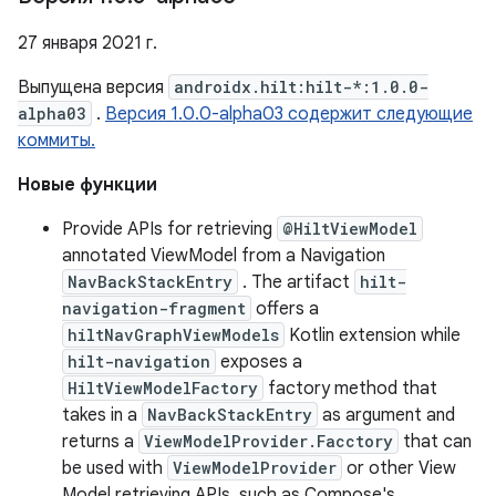
27 января 2021 г.
Выпущена версия
androidx.hilt:hilt-*:1.0.0-
alpha03
.
Версия 1.0.0-alpha03 содержит следующие
коммиты.
Новые функции
Provide APIs for retrieving
@HiltViewModel
annotated ViewModel from a Navigation
NavBackStackEntry
. The artifact
hilt-
navigation-fragment
offers a
hiltNavGraphViewModels
Kotlin extension while
hilt-navigation
exposes a
HiltViewModelFactory
factory method that
takes in a
NavBackStackEntry
as argument and
returns a
ViewModelProvider.Facctory
that can
be used with
ViewModelProvider
or other View
Model retrieving APIs, such as Compose's