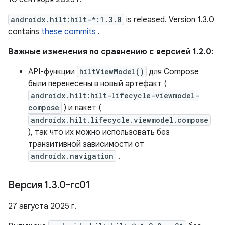
androidx.hilt:hilt-*:1.3.0
is released. Version 1.3.0
contains
these commits
.
Важные изменения по сравнению с версией 1.2.0:
API-функции
hiltViewModel()
для Compose
были перенесены в новый артефакт (
androidx.hilt:hilt-lifecycle-viewmodel-
compose
) и пакет (
androidx.hilt.lifecycle.viewmodel.compose
), так что их можно использовать без
транзитивной зависимости от
androidx.navigation
.
Версия 1
.
3
.
0-rc01
27 августа 2025 г.