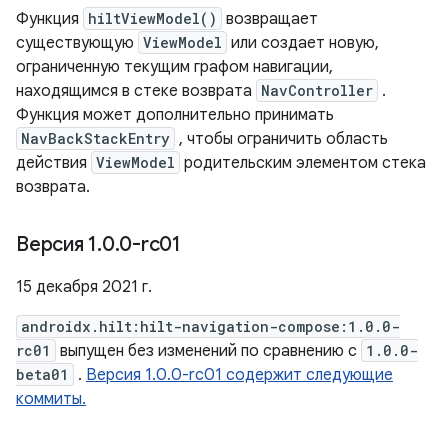
Функция
hiltViewModel()
возвращает
существующую
ViewModel
или создает новую,
ограниченную текущим графом навигации,
находящимся в стеке возврата
NavController
.
Функция может дополнительно принимать
NavBackStackEntry
, чтобы ограничить область
действия
ViewModel
родительским элементом стека
возврата.
Версия 1
.
0
.
0-rc01
15 декабря 2021 г.
androidx.hilt:hilt-navigation-compose:1.0.0-
rc01
выпущен без изменений по сравнению с
1.0.0-
beta01
.
Версия 1.0.0-rc01 содержит следующие
коммиты.