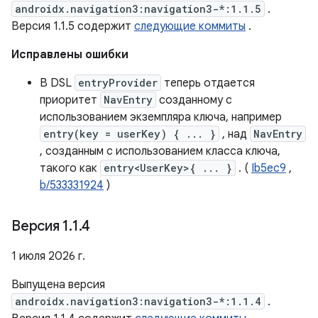
androidx.navigation3:navigation3-*:1.1.5
.
Версия 1.1.5 содержит
следующие коммиты
.
Исправлены ошибки
В DSL
entryProvider
теперь отдается
приоритет
NavEntry
созданному с
использованием экземпляра ключа, например
entry(key = userKey) { ... }
, над
NavEntry
, созданным с использованием класса ключа,
такого как
entry<UserKey>{ ... }
. (
Ib5ec9
,
b/533331924
)
Версия 1
.
1
.
4
1 июля 2026 г.
Выпущена версия
androidx.navigation3:navigation3-*:1.1.4
.