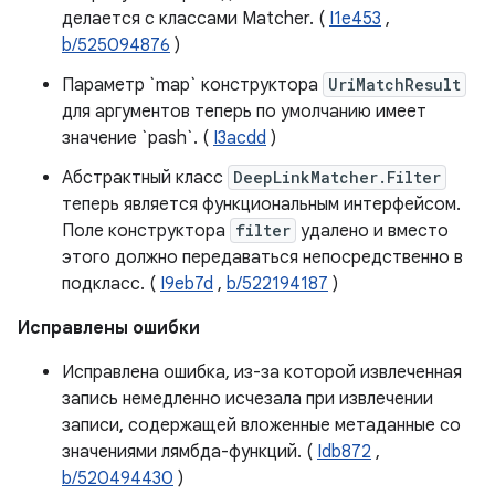
делается с классами Matcher. (
I1e453
,
b/525094876
)
Параметр `map` конструктора
UriMatchResult
для аргументов теперь по умолчанию имеет
значение `pash`. (
I3acdd
)
Абстрактный класс
DeepLinkMatcher.Filter
теперь является функциональным интерфейсом.
Поле конструктора
filter
удалено и вместо
этого должно передаваться непосредственно в
подкласс. (
I9eb7d
,
b/522194187
)
Исправлены ошибки
Исправлена ​​ошибка, из-за которой извлеченная
запись немедленно исчезала при извлечении
записи, содержащей вложенные метаданные со
значениями лямбда-функций. (
Idb872
,
b/520494430
)