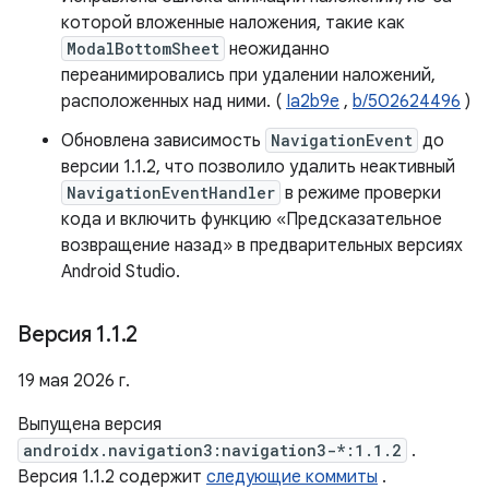
которой вложенные наложения, такие как
ModalBottomSheet
неожиданно
переанимировались при удалении наложений,
расположенных над ними. (
Ia2b9e
,
b/502624496
)
Обновлена ​​зависимость
NavigationEvent
до
версии 1.1.2, что позволило удалить неактивный
NavigationEventHandler
в режиме проверки
кода и включить функцию «Предсказательное
возвращение назад» в предварительных версиях
Android Studio.
Версия 1
.
1
.
2
19 мая 2026 г.
Выпущена версия
androidx.navigation3:navigation3-*:1.1.2
.
Версия 1.1.2 содержит
следующие коммиты
.