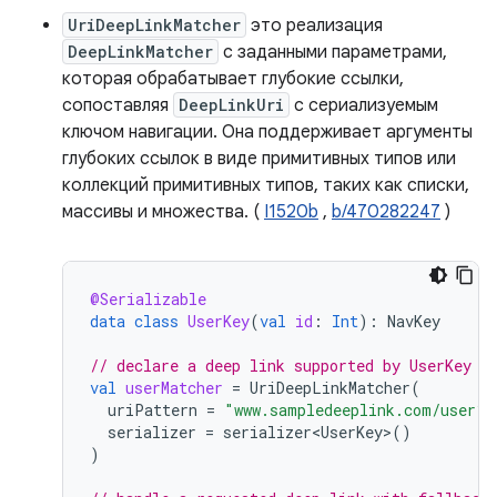
UriDeepLinkMatcher
это реализация
DeepLinkMatcher
с заданными параметрами,
которая обрабатывает глубокие ссылки,
сопоставляя
DeepLinkUri
с сериализуемым
ключом навигации. Она поддерживает аргументы
глубоких ссылок в виде примитивных типов или
коллекций примитивных типов, таких как списки,
массивы и множества. (
I1520b
,
b/470282247
)
@Serializable
data
class
UserKey
(
val
id
:
Int
):
NavKey
// declare a deep link supported by UserKey
val
userMatcher
=
UriDeepLinkMatcher
(
uriPattern
=
"www.sampledeeplink.com/user?u
serializer
=
serializer<UserKey>
()
)