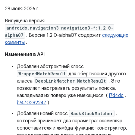
29 июля 2026 г.
Выпущена версия
androidx.navigation3:navigation3-*:1.2.0-
alpha07
. Версия 1.2.0-alpha07 содержит
следующие
коммиты
.
Изменения в API
Добавлен абстрактный класс
WrappedMatchResult
для обертывания другого
класса
DeepLinkMatcher.MatchResult
. Это
позволяет настраивать результаты поиска,
накладывая их поверх уже имеющихся. (
I7d4dc
,
b/470282247
)
Добавлен новый класс
BackStackMatcher
,
который принимает два параметра: экземпляр
сопоставителя и лямбда-функцию-конструктор,