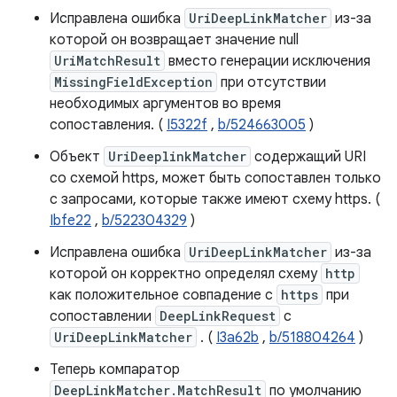
Исправлена ​​ошибка
UriDeepLinkMatcher
из-за
которой он возвращает значение null
UriMatchResult
вместо генерации исключения
MissingFieldException
при отсутствии
необходимых аргументов во время
сопоставления. (
I5322f
,
b/524663005
)
Объект
UriDeeplinkMatcher
содержащий URI
со схемой https, может быть сопоставлен только
с запросами, которые также имеют схему https. (
Ibfe22
,
b/522304329
)
Исправлена ​​ошибка
UriDeepLinkMatcher
из-за
которой он корректно определял схему
http
как положительное совпадение с
https
при
сопоставлении
DeepLinkRequest
с
UriDeepLinkMatcher
. (
I3a62b
,
b/518804264
)
Теперь компаратор
DeepLinkMatcher.MatchResult
по умолчанию