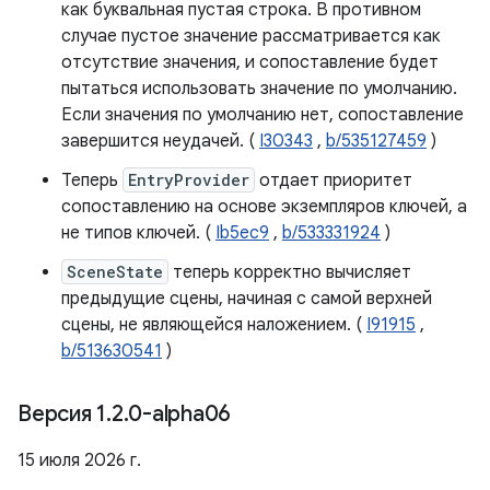
как буквальная пустая строка. В противном
случае пустое значение рассматривается как
отсутствие значения, и сопоставление будет
пытаться использовать значение по умолчанию.
Если значения по умолчанию нет, сопоставление
завершится неудачей. (
I30343
,
b/535127459
)
Теперь
EntryProvider
отдает приоритет
сопоставлению на основе экземпляров ключей, а
не типов ключей. (
Ib5ec9
,
b/533331924
)
SceneState
теперь корректно вычисляет
предыдущие сцены, начиная с самой верхней
сцены, не являющейся наложением. (
I91915
,
b/513630541
)
Версия 1
.
2
.
0-alpha06
15 июля 2026 г.