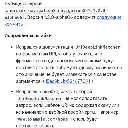
Выпущена версия
androidx.navigation3:navigation3-*:1.2.0-
alpha06
. Версия 1.2.0-alpha06 содержит
следующие
коммиты
.
Исправлены ошибки
Исправлена ​​документация
UriDeepLinkMatcher
по фрагментам URI, чтобы уточнить, что
фрагменты с подстановочными знаками будут
соответствовать любому входному значению, но
это значение не будет извлекаться в качестве
аргументов. (
I5ad9b
,
b/524677091
)
Исправлена ​​ошибка, из-за которой
UriDeepLinkMatcher
не мог сопоставить
запрос, если шаблон URI не содержал схему или
не начинался с двойной косой черты. Например,
www.example.com/home
теперь будет
соответствовать