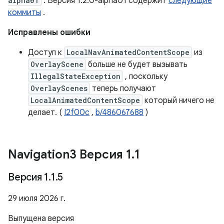
alpha01
. Версия 1.2.0-alpha01 содержит
следующие
коммиты
.
Исправлены ошибки
Доступ к
LocalNavAnimatedContentScope
из
OverlayScene
больше не будет вызывать
IllegalStateException
, поскольку
OverlayScenes
теперь получают
LocalAnimatedContentScope
который ничего не
делает. (
I2f00c
,
b/486067688
)
Navigation3 Версия 1
.
1
Версия 1
.
1
.
5
29 июля 2026 г.
Выпущена версия