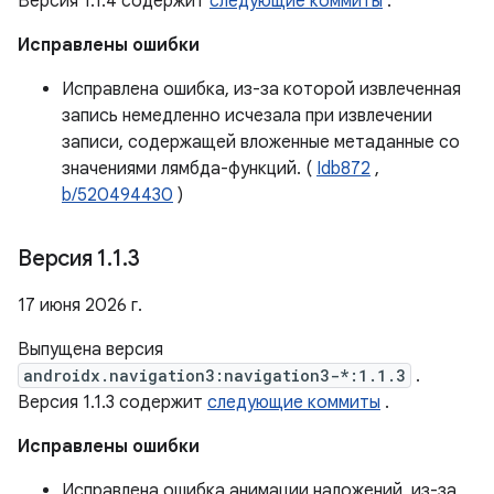
Версия 1.1.4 содержит
следующие коммиты
.
Исправлены ошибки
Исправлена ​​ошибка, из-за которой извлеченная
запись немедленно исчезала при извлечении
записи, содержащей вложенные метаданные со
значениями лямбда-функций. (
Idb872
,
b/520494430
)
Версия 1
.
1
.
3
17 июня 2026 г.
Выпущена версия
androidx.navigation3:navigation3-*:1.1.3
.
Версия 1.1.3 содержит
следующие коммиты
.
Исправлены ошибки
Исправлена ​​ошибка анимации наложений, из-за