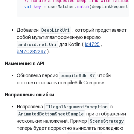
// handle a requested deep link with fallback
val
key
=
userMatcher
.
match
(
deepLinkRequest
)
?
Добавлен
DeepLinkUri
, который представляет
собой мультиплатформенную версию
android.net.Uri
для Kotlin (
Id4725
,
b/470282247
).
Изменения в API
Обновлена ​​версия
compileSdk 37
чтобы
соответствовать compileSdk Compose.
Исправлены ошибки
Исправлена
IllegalArgumentException
в
AnimatedBottomSheetSample
при отображении
нескольких наложений. Пример
SceneStrategy
теперь будет корректно вычислять последнюю