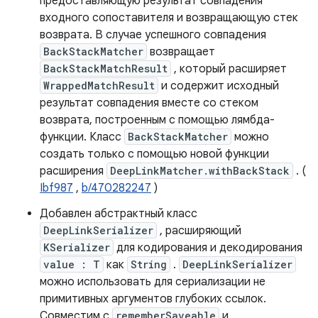
предоставляющую результат совпадения
входного сопоставителя и возвращающую стек
возврата. В случае успешного совпадения
BackStackMatcher
возвращает
BackStackMatchResult
, который расширяет
WrappedMatchResult
и содержит исходный
результат совпадения вместе со стеком
возврата, построенным с помощью лямбда-
функции. Класс
BackStackMatcher
можно
создать только с помощью новой функции
расширения
DeepLinkMatcher.withBackStack
. (
Ibf987
,
b/470282247
)
Добавлен абстрактный класс
DeepLinkSerializer
, расширяющий
KSerializer
для кодирования и декодирования
value : T
как
String
.
DeepLinkSerializer
можно использовать для сериализации не
примитивных аргументов глубоких ссылок.
Совместим с
rememberSaveable
и