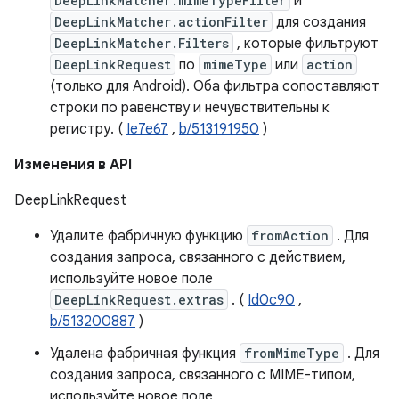
DeepLinkMatcher.mimeTypeFilter
и
DeepLinkMatcher.actionFilter
для создания
DeepLinkMatcher.Filters
, которые фильтруют
DeepLinkRequest
по
mimeType
или
action
(только для Android). Оба фильтра сопоставляют
строки по равенству и нечувствительны к
регистру. (
Ie7e67
,
b/513191950
)
Изменения в API
DeepLinkRequest
Удалите фабричную функцию
fromAction
. Для
создания запроса, связанного с действием,
используйте новое поле
DeepLinkRequest.extras
. (
Id0c90
,
b/513200887
)
Удалена фабричная функция
fromMimeType
. Для
создания запроса, связанного с MIME-типом,
используйте новое поле