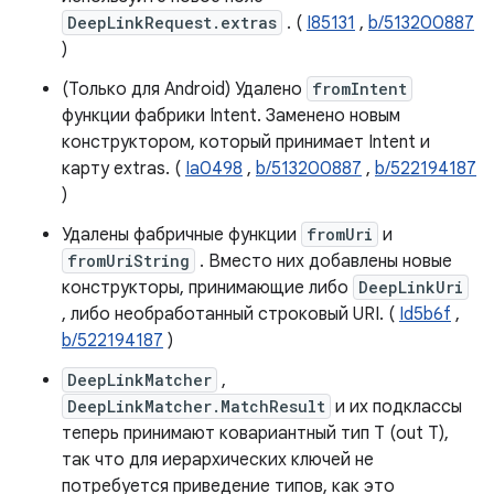
DeepLinkRequest.extras
. (
I85131
,
b/513200887
)
(Только для Android) Удалено
fromIntent
функции фабрики Intent. Заменено новым
конструктором, который принимает Intent и
карту extras. (
Ia0498
,
b/513200887
,
b/522194187
)
Удалены фабричные функции
fromUri
и
fromUriString
. Вместо них добавлены новые
конструкторы, принимающие либо
DeepLinkUri
, либо необработанный строковый URI. (
Id5b6f
,
b/522194187
)
DeepLinkMatcher
,
DeepLinkMatcher.MatchResult
и их подклассы
теперь принимают ковариантный тип T (out T),
так что для иерархических ключей не
потребуется приведение типов, как это