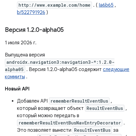
http://www.example.com/home
. (
Ia6b65
,
b/522791926
)
Версия 1
.
2
.
0-alpha05
1 июля 2026 г.
Выпущена версия
androidx.navigation3:navigation3-*:1.2.0-
alpha05
. Версия 1.2.0-alpha05 содержит
следующие
коммиты
.
Новый API
Добавлен API
rememberResultEventBus
,
который возвращает объект
ResultEventBus
,
который можно передать в
rememberResultEventBusNavEntryDecorator
.
Это позволяет вынести
ResultEventBus
за