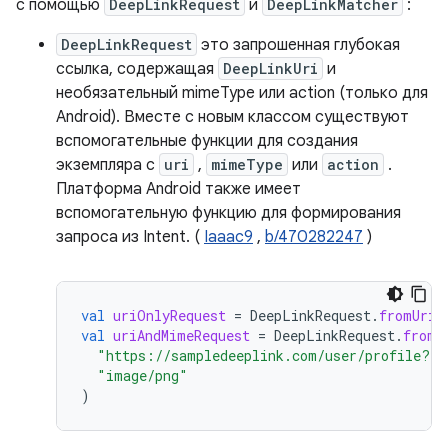
с помощью
DeepLinkRequest
и
DeepLinkMatcher
:
DeepLinkRequest
это запрошенная глубокая
ссылка, содержащая
DeepLinkUri
и
необязательный mimeType или action (только для
Android). Вместе с новым классом существуют
вспомогательные функции для создания
экземпляра с
uri
,
mimeType
или
action
.
Платформа Android также имеет
вспомогательную функцию для формирования
запроса из Intent. (
Iaaac9
,
b/470282247
)
val
uriOnlyRequest
=
DeepLinkRequest
.
fromUriS
val
uriAndMimeRequest
=
DeepLinkRequest
.
fromU
"https://sampledeeplink.com/user/profile?id
"image/png"
)