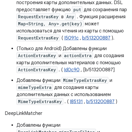
построения карты дополнительных данных. DSL
предоставляет функцию
put
для сохранения пар
RequestExtrasKey
в
Any
. Функция расширения
Map<String, Any>.get(key)
может
использоваться для чтения из карты с помощью
RequestExtrasKey
(
I5091c
,
b/513200887
).
(Только для Android) Добавлены функции
ActionExtrasKey
и
actionExtra
для создания
карты дополнительных материалов с помощью
ActionExtrasKey
. (
Id0c90
, [b/513200887]
Добавлены функции
MimeTypeExtrasKey
и
mimeTypeExtra
для создания карты
дополнительных данных с использованием
MimeTypeExtrasKey
. (
I85131
,
b/513200887
)
DeepLinkMatcher
Добавлены функции