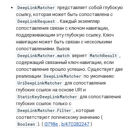
DeepLinkMatcher
представляет собой глубокую
ссылку, которая может быть сопоставлена ​​с
DeepLinkRequest
. Каждый экземпляр
сопоставления связан с ключом навигации,
поддерживающим эту глубокую ссылку. Ключ
навигации может быть связан с несколькими
сопоставлениями. Вызов
DeepLinkMatcher.match
вернет
MatchResult
,
содержащий связанный ключ навигации, если
сопоставление прошло успешно. Существует две
реализации
DeepLinkMatcher
по умолчанию:
UriDeepLinkMatcher
для сопоставления
глубоких ссылок на основе URI и
StaticKeyDeepLinkMatcher
для сопоставления
глубоких ссылок только с
DeepLinkMatcher.Filter
, которые
соответствуют логическому значению (
Boolean
). (
I3798e
,
b/470282247
)