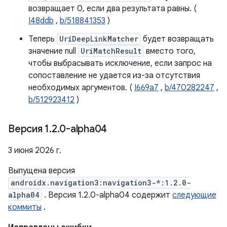
возвращает 0, если два результата равны. (
I48ddb
,
b/518841353
)
Теперь
UriDeepLinkMatcher
будет возвращать
значение null
UriMatchResult
вместо того,
чтобы выбрасывать исключение, если запрос на
сопоставление не удается из-за отсутствия
необходимых аргументов. (
I669a7
,
b/470282247
,
b/512923412
)
Версия 1
.
2
.
0-alpha04
3 июня 2026 г.
Выпущена версия
androidx.navigation3:navigation3-*:1.2.0-
alpha04
. Версия 1.2.0-alpha04 содержит
следующие
коммиты
.