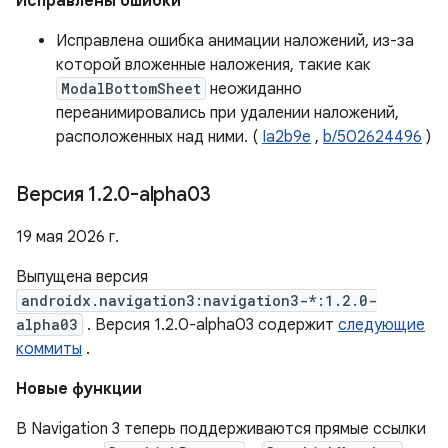
Исправлены ошибки
Исправлена ​​ошибка анимации наложений, из-за
которой вложенные наложения, такие как
ModalBottomSheet
неожиданно
переанимировались при удалении наложений,
расположенных над ними. (
Ia2b9e
,
b/502624496
)
Версия 1
.
2
.
0-alpha03
19 мая 2026 г.
Выпущена версия
androidx.navigation3:navigation3-*:1.2.0-
alpha03
. Версия 1.2.0-alpha03 содержит
следующие
коммиты
.
Новые функции
В Navigation 3 теперь поддерживаются прямые ссылки