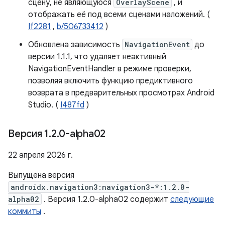
сцену, не являющуюся
OverlayScene
, и
отображать её под всеми сценами наложений. (
If2281
,
b/506733412
)
Обновлена ​​зависимость
NavigationEvent
до
версии 1.1.1, что удаляет неактивный
NavigationEventHandler в режиме проверки,
позволяя включить функцию предиктивного
возврата в предварительных просмотрах Android
Studio. (
I487fd
)
Версия 1
.
2
.
0-alpha02
22 апреля 2026 г.
Выпущена версия
androidx.navigation3:navigation3-*:1.2.0-
alpha02
. Версия 1.2.0-alpha02 содержит
следующие
коммиты
.