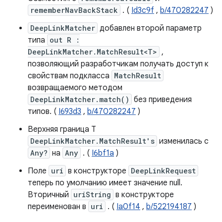
rememberNavBackStack
. (
Id3c9f
,
b/470282247
)
DeepLinkMatcher
добавлен второй параметр
типа
out R :
DeepLinkMatcher.MatchResult<T>
,
позволяющий разработчикам получать доступ к
свойствам подкласса
MatchResult
возвращаемого методом
DeepLinkMatcher.match()
без приведения
типов. (
I693d3
,
b/470282247
)
Верхняя граница T
DeepLinkMatcher.MatchResult's
изменилась с
Any?
на
Any
. (
I6bf1a
)
Поле
uri
в конструкторе
DeepLinkRequest
теперь по умолчанию имеет значение null.
Вторичный
uriString
в конструкторе
переименован в
uri
. (
Ia0f14
,
b/522194187
)