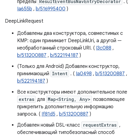
пределы
ResultEventBusNavEntryDecorator
. (
Ia655b
,
b/516995400
)
DeepLinkRequest
Добавлены два конструктора, совместимых с
KMP: один принимает DeepLinkUri, а другой —
необработанный строковый URI. (
I3c088
,
b/513200887
,
b/522194187
)
(Только для Android) Добавлен конструктор,
принимающий
Intent
. (
Ia0498
,
b/513200887
,
b/522194187
)
Все конструкторы имеют дополнительное поле
extras
для
Map<String, Any>
позволяющее
прикрепить дополнительную информацию
запроса. (
If81d5
,
b/513200887
)
Добавлен новый DSL-класс
requestExtras
,
обеспечивающий типобезопасный способ