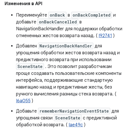
Изменения в API
Переименуйте
onBack
в
onBackCompleted
и
добавьте
onBackCancelled
в
NavigationBackHandler для поддержки обработки
отмененных жестов возврата назад. (
I92741
)
Добавлен
NavigationBackHandler
для
упрощения обработки жестов возврата назад и
предиктивного возврата при использовании
SceneState
. Это позволит разработчикам
проще создавать пользовательские компоненты
интерфейса, поддерживающие стандартную
навигацию назад и предиктивные жесты, без
ручного вычисления разницы стека возврата. (
I6a055
)
Добавьте
rememberNavigationEventState
для
упрощения связи
SceneState
с предиктивной
обработкой возврата. (
Iae49c
)