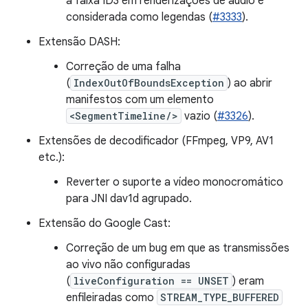
a faixa ID3 em renderizações de áudio é
considerada como legendas (
#3333
).
Extensão DASH:
Correção de uma falha
(
IndexOutOfBoundsException
) ao abrir
manifestos com um elemento
<SegmentTimeline/>
vazio (
#3326
).
Extensões de decodificador (FFmpeg, VP9, AV1
etc.):
Reverter o suporte a vídeo monocromático
para JNI dav1d agrupado.
Extensão do Google Cast:
Correção de um bug em que as transmissões
ao vivo não configuradas
(
liveConfiguration == UNSET
) eram
enfileiradas como
STREAM_TYPE_BUFFERED