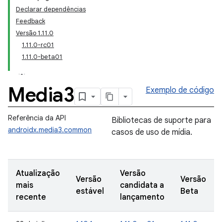
Declarar dependências
Feedback
Versão 1.11.0
1.11.0-rc01
1.11.0-beta01
Media3
Exemplo de código
Referência da API
Bibliotecas de suporte para
androidx.media3.common
casos de uso de mídia.
Atualização
Versão
Versão
Versão
mais
candidata a
estável
Beta
recente
lançamento