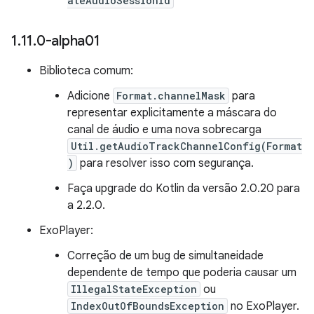
ateAudioSessionId
1
.
11
.
0-alpha01
Biblioteca comum:
Adicione
Format.channelMask
para
representar explicitamente a máscara do
canal de áudio e uma nova sobrecarga
Util.getAudioTrackChannelConfig(Format
)
para resolver isso com segurança.
Faça upgrade do Kotlin da versão 2.0.20 para
a 2.2.0.
ExoPlayer:
Correção de um bug de simultaneidade
dependente de tempo que poderia causar um
IllegalStateException
ou
IndexOutOfBoundsException
no ExoPlayer.