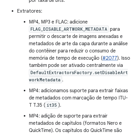
por taxa de bits.
Extratores:
MP4, MP3 e FLAC: adicione
FLAG_DISABLE_ARTWORK_METADATA
para
permitir o descarte de imagens anexadas e
metadados de arte da capa durante a análise
do contêiner para reduzir o consumo de
memória de tempo de execução (
#2077
). Isso
também pode ser ativado centralmente via
DefaultExtractorsFactory.setDisableArt
workMetadata
.
MP4: adicionamos suporte para extrair faixas
de metadados com marcação de tempo ITU-
T T.35 (
it35
).
MP4: adição de suporte para extrair
metadados de capítulos (formatos Nero e
QuickTime). Os capítulos do QuickTime são