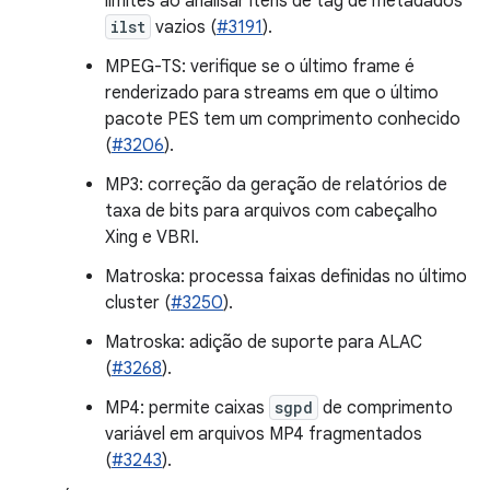
limites ao analisar itens de tag de metadados
ilst
vazios (
#3191
).
MPEG-TS: verifique se o último frame é
renderizado para streams em que o último
pacote PES tem um comprimento conhecido
(
#3206
).
MP3: correção da geração de relatórios de
taxa de bits para arquivos com cabeçalho
Xing e VBRI.
Matroska: processa faixas definidas no último
cluster (
#3250
).
Matroska: adição de suporte para ALAC
(
#3268
).
MP4: permite caixas
sgpd
de comprimento
variável em arquivos MP4 fragmentados
(
#3243
).