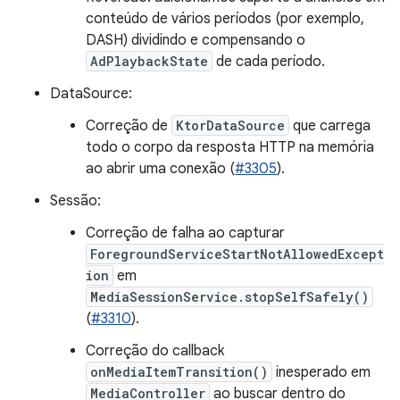
conteúdo de vários períodos (por exemplo,
DASH) dividindo e compensando o
AdPlaybackState
de cada período.
DataSource:
Correção de
KtorDataSource
que carrega
todo o corpo da resposta HTTP na memória
ao abrir uma conexão (
#3305
).
Sessão:
Correção de falha ao capturar
ForegroundServiceStartNotAllowedExcept
ion
em
MediaSessionService.stopSelfSafely()
(
#3310
).
Correção do callback
onMediaItemTransition()
inesperado em
MediaController
ao buscar dentro do