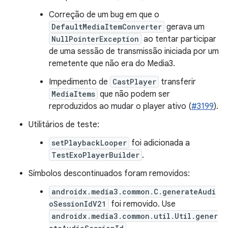
Correção de um bug em que o
DefaultMediaItemConverter
gerava um
NullPointerException
ao tentar participar
de uma sessão de transmissão iniciada por um
remetente que não era do Media3.
Impedimento de
CastPlayer
transferir
MediaItems
que não podem ser
reproduzidos ao mudar o player ativo (
#3199
).
Utilitários de teste:
setPlaybackLooper
foi adicionada a
TestExoPlayerBuilder
.
Símbolos descontinuados foram removidos:
androidx.media3.common.C.generateAudi
oSessionIdV21
foi removido. Use
androidx.media3.common.util.Util.gener