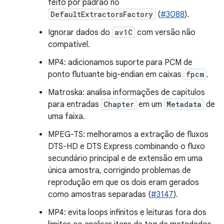
feito por padrão no
DefaultExtractorsFactory
(
#3088
).
Ignorar dados do
av1C
com versão não
compatível.
MP4: adicionamos suporte para PCM de
ponto flutuante big-endian em caixas
fpcm
.
Matroska: analisa informações de capítulos
para entradas
Chapter
em um
Metadata
de
uma faixa.
MPEG-TS: melhoramos a extração de fluxos
DTS-HD e DTS Express combinando o fluxo
secundário principal e de extensão em uma
única amostra, corrigindo problemas de
reprodução em que os dois eram gerados
como amostras separadas (
#3147
).
MP4: evita loops infinitos e leituras fora dos