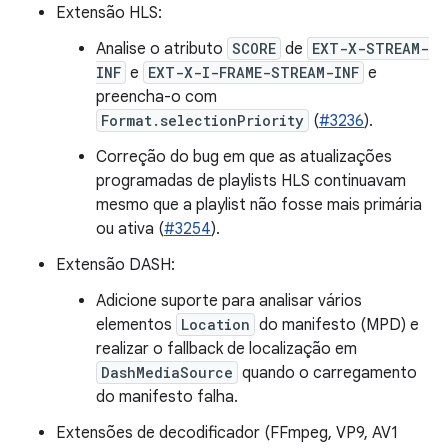
Extensão HLS:
Analise o atributo
SCORE
de
EXT-X-STREAM-
INF
e
EXT-X-I-FRAME-STREAM-INF
e
preencha-o com
Format.selectionPriority
(
#3236
).
Correção do bug em que as atualizações
programadas de playlists HLS continuavam
mesmo que a playlist não fosse mais primária
ou ativa (
#3254
).
Extensão DASH:
Adicione suporte para analisar vários
elementos
Location
do manifesto (MPD) e
realizar o fallback de localização em
DashMediaSource
quando o carregamento
do manifesto falha.
Extensões de decodificador (FFmpeg, VP9, AV1