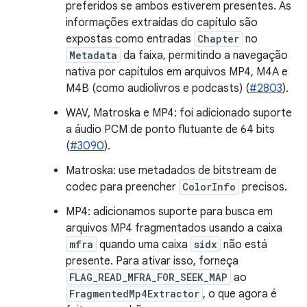
preferidos se ambos estiverem presentes. As
informações extraídas do capítulo são
expostas como entradas
Chapter
no
Metadata
da faixa, permitindo a navegação
nativa por capítulos em arquivos MP4, M4A e
M4B (como audiolivros e podcasts) (
#2803
).
WAV, Matroska e MP4: foi adicionado suporte
a áudio PCM de ponto flutuante de 64 bits
(
#3090
).
Matroska: use metadados de bitstream de
codec para preencher
ColorInfo
precisos.
MP4: adicionamos suporte para busca em
arquivos MP4 fragmentados usando a caixa
mfra
quando uma caixa
sidx
não está
presente. Para ativar isso, forneça
FLAG_READ_MFRA_FOR_SEEK_MAP
ao
FragmentedMp4Extractor
, o que agora é