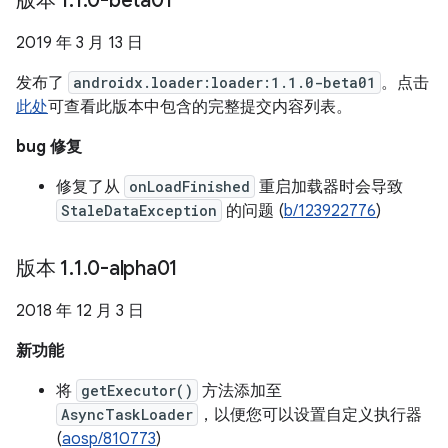
版本 1
.
1
.
0-beta01
2019 年 3 月 13 日
发布了
androidx.loader:loader:1.1.0-beta01
。点击
此处
可查看此版本中包含的完整提交内容列表。
bug 修复
修复了从
onLoadFinished
重启加载器时会导致
StaleDataException
的问题 (
b/123922776
)
版本 1
.
1
.
0-alpha01
2018 年 12 月 3 日
新功能
将
getExecutor()
方法添加至
AsyncTaskLoader
，以便您可以设置自定义执行器
(
aosp/810773
)