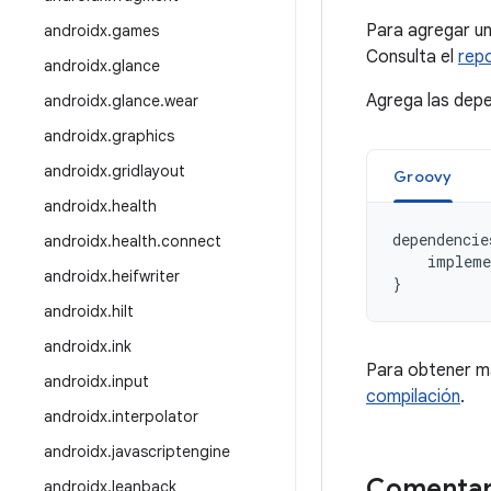
Para agregar un
androidx
.
games
Consulta el
rep
androidx
.
glance
Agrega las depe
androidx
.
glance
.
wear
androidx
.
graphics
androidx
.
gridlayout
Groovy
androidx
.
health
dependencie
androidx
.
health
.
connect
impleme
androidx
.
heifwriter
}
androidx
.
hilt
androidx
.
ink
Para obtener m
androidx
.
input
compilación
.
androidx
.
interpolator
androidx
.
javascriptengine
Comentar
androidx
.
leanback