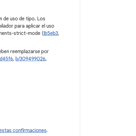
n de uso de tipo. Los
lador para aplicar el uso
ments-strict-mode (
Ib5eb3
,
eben reemplazarse por
Id45f6
,
b/309499026
,
 estas confirmaciones
.