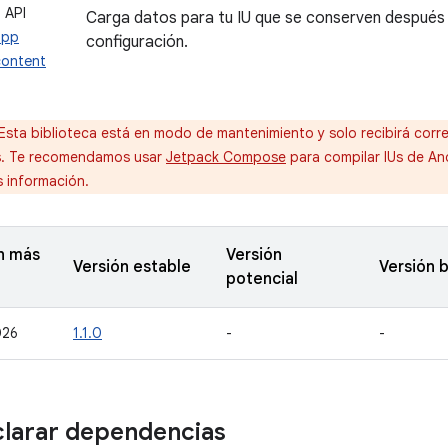
 API
Carga datos para tu IU que se conserven después
app
configuración.
content
Esta biblioteca está en modo de mantenimiento y solo recibirá corre
s. Te recomendamos usar
Jetpack Compose
para compilar IUs de An
 información.
n más
Versión
Versión estable
Versión 
potencial
026
1.1.0
-
-
larar dependencias