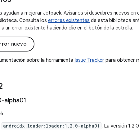
 ayudan a mejorar Jetpack. Avísanos si descubres nuevos erro
blioteca. Consulta los
errores existentes
de esta biblioteca an
a un error existente haciendo clic en el botón de la estrella.
rror nuevo
cumentación sobre la herramienta
Issue Tracker
para obtener m
2
0-alpha01
26
e
androidx.loader:loader:1.2.0-alpha01
. La versión 1.2
.