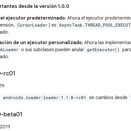
tantes desde la versión 1.0.0
el ejecutor predeterminado
: Ahora el ejecutor predeterm
tensión,
CursorLoader
) es
AsyncTask.THREAD_POOL_EXECU
zado.
ación de un ejecutor personalizado
: Ahora las implementa
skLoader
o sus subclases pueden anular
getExecutor()
para
zado.
0-rc01
019
e
androidx.loader:loader:1.1.0-rc01
sin cambios desde
0-beta01
 2019