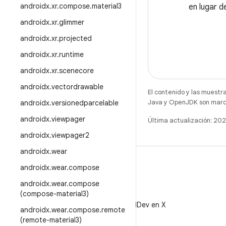
androidx
.
xr
.
compose
.
material3
en lugar d
androidx
.
xr
.
glimmer
androidx
.
xr
.
projected
androidx
.
xr
.
runtime
androidx
.
xr
.
scenecore
androidx
.
vectordrawable
El contenido y las muestr
Java y OpenJDK son marca
androidx
.
versionedparcelable
androidx
.
viewpager
Última actualización: 2
androidx
.
viewpager2
androidx
.
wear
androidx
.
wear
.
compose
androidx
.
wear
.
compose
(compose-material3)
X
Sigue a @AndroidDev en X
androidx
.
wear
.
compose
.
remote
(remote-material3)