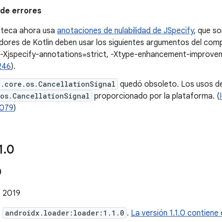
de errores
ioteca ahora usa
anotaciones de nulabilidad de JSpecify
, que so
dores de Kotlin deben usar los siguientes argumentos del compi
 -Xjspecify-annotations=strict, -Xtype-enhancement-improve
246
).
x.core.os.CancellationSignal
quedó obsoleto. Los usos d
os.CancellationSignal
proporcionado por la plataforma. (
079
)
1
.
0
0
e 2019
e
androidx.loader:loader:1.1.0
.
La versión 1.1.0 contiene