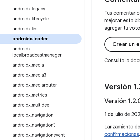
androidx
.
legacy
Tus comentarios
androidx
.
lifecycle
mejorar esta bi
agregar tu voto 
androidx
.
lint
androidx
.
loader
Crear un e
androidx
.
localbroadcastmanager
Consulta la do
androidx
.
media
androidx
.
media3
androidx
.
mediarouter
Versión 1
.
androidx
.
metrics
Versión 1
.
2
.
androidx
.
multidex
1 de julio de 20
androidx
.
navigation
androidx
.
navigation3
Lanzamiento d
confirmaciones
androidx
.
navigationevent