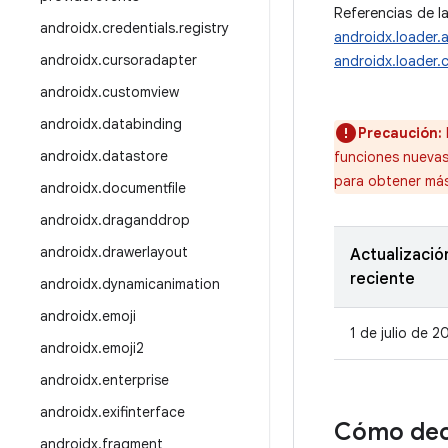
Referencias de la
androidx
.
credentials
.
registry
androidx.loader.
androidx
.
cursoradapter
androidx.loader.
androidx
.
customview
androidx
.
databinding
Precaución:
androidx
.
datastore
funciones nueva
para obtener más
androidx
.
documentfile
androidx
.
draganddrop
androidx
.
drawerlayout
Actualizació
reciente
androidx
.
dynamicanimation
androidx
.
emoji
1 de julio de 2
androidx
.
emoji2
androidx
.
enterprise
androidx
.
exifinterface
Cómo dec
androidx
.
fragment