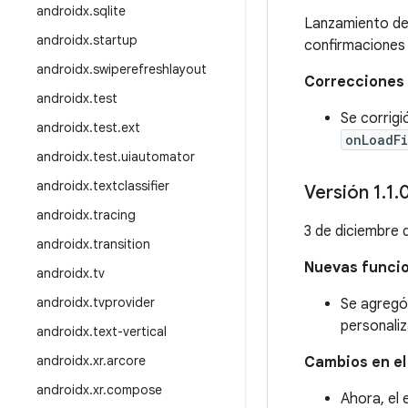
androidx
.
sqlite
Lanzamiento d
androidx
.
startup
confirmaciones 
androidx
.
swiperefreshlayout
Correcciones 
androidx
.
test
Se corrig
androidx
.
test
.
ext
onLoadF
androidx
.
test
.
uiautomator
androidx
.
textclassifier
Versión 1
.
1
.
androidx
.
tracing
3 de diciembre 
androidx
.
transition
Nuevas funci
androidx
.
tv
androidx
.
tvprovider
Se agreg
personaliz
androidx
.
text-vertical
androidx
.
xr
.
arcore
Cambios en e
androidx
.
xr
.
compose
Ahora, el