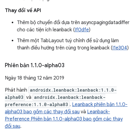
Thay đổi về API
Thêm bộ chuyển đổi dựa trên asyncpagingdatadiffer
cho các tiện ích leanback (
If0dfe
)
Thêm một TabLayout tuỳ chỉnh để sử dụng làm
thanh điều hướng trên cùng trong leanback (
I1e304
)
Phiên bản 1
.
1
.
0-alpha03
Ngày 18 tháng 12 năm 2019
Phát hành
androidx.leanback:leanback:1.1.0-
alpha03
và
androidx.leanback:leanback-
preference:1.1.0-alpha03
.
Leanback phiên bản 1.1.0-
alpha03 bao gồm các thay đổi sau
và
Leanback-
Preference Phiên bản 1.1.0-alpha03 bao gồm các thay
đổi sau
.