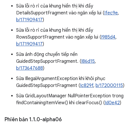
Sửa lỗi rò rỉ của khung hiển thị khi đẩy
DetailsSupportFragment vào ngăn xếp lui (
Ifec9e
,
b/171909417
)
Sửa lỗi rò rỉ của khung hiển thị khi đẩy
RowsSupportFragment vào ngăn xếp lui (
I985d4
,
b/171909417
)
Sửa ảnh động chuyển tiếp nền
GuidedStepSupportFragment. (
I86d15
,
b/173647688
)
Sửa IllegalArgumentException khi khôi phục
GuidedStepSupportFragment (
Ic829f
,
b/172000115
)
Sửa GridLayoutManager NullPointerException trong
findContainingItemView() khi clearFocus() (
Id0e42
)
Phiên bản 1
.
1
.
0-alpha06