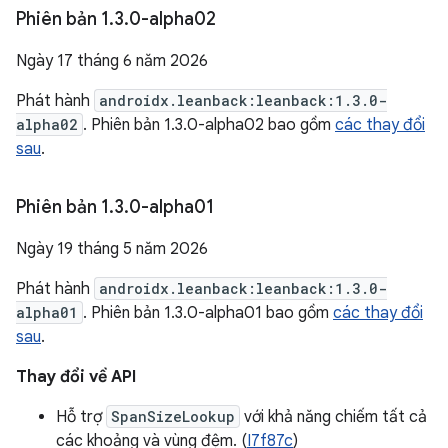
Phiên bản 1
.
3
.
0-alpha02
Ngày 17 tháng 6 năm 2026
Phát hành
androidx.leanback:leanback:1.3.0-
alpha02
. Phiên bản 1.3.0-alpha02 bao gồm
các thay đổi
sau
.
Phiên bản 1
.
3
.
0-alpha01
Ngày 19 tháng 5 năm 2026
Phát hành
androidx.leanback:leanback:1.3.0-
alpha01
. Phiên bản 1.3.0-alpha01 bao gồm
các thay đổi
sau
.
Thay đổi về API
Hỗ trợ
SpanSizeLookup
với khả năng chiếm tất cả
các khoảng và vùng đệm. (
I7f87c
)