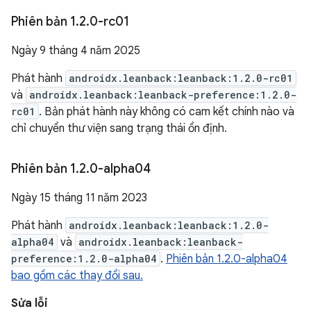
Phiên bản 1
.
2
.
0-rc01
Ngày 9 tháng 4 năm 2025
Phát hành
androidx.leanback:leanback:1.2.0-rc01
và
androidx.leanback:leanback-preference:1.2.0-
rc01
. Bản phát hành này không có cam kết chính nào và
chỉ chuyển thư viện sang trạng thái ổn định.
Phiên bản 1
.
2
.
0-alpha04
Ngày 15 tháng 11 năm 2023
Phát hành
androidx.leanback:leanback:1.2.0-
alpha04
và
androidx.leanback:leanback-
preference:1.2.0-alpha04
.
Phiên bản 1.2.0-alpha04
bao gồm các thay đổi sau.
Sửa lỗi