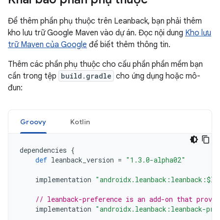
Để thêm phần phụ thuộc trên Leanback, bạn phải thêm
kho lưu trữ Google Maven vào dự án. Đọc nội dung
Kho lưu
trữ Maven của Google
để biết thêm thông tin.
Thêm các phần phụ thuộc cho cấu phần phần mềm bạn
cần trong tệp
build.gradle
cho ứng dụng hoặc mô-
đun:
Groovy
Kotlin
dependencies
{
def
leanback_version
=
"1.3.0-alpha02"
implementation
"androidx.leanback:leanback:$le
// leanback-preference is an add-on that provi
implementation
"androidx.leanback:leanback-pre