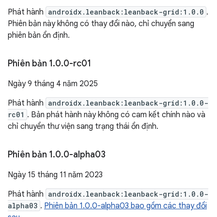
Phát hành
androidx.leanback:leanback-grid:1.0.0
.
Phiên bản này không có thay đổi nào, chỉ chuyển sang
phiên bản ổn định.
Phiên bản 1
.
0
.
0-rc01
Ngày 9 tháng 4 năm 2025
Phát hành
androidx.leanback:leanback-grid:1.0.0-
rc01
. Bản phát hành này không có cam kết chính nào và
chỉ chuyển thư viện sang trạng thái ổn định.
Phiên bản 1
.
0
.
0-alpha03
Ngày 15 tháng 11 năm 2023
Phát hành
androidx.leanback:leanback-grid:1.0.0-
alpha03
.
Phiên bản 1.0.0-alpha03 bao gồm các thay đổi