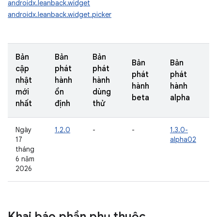
androidx.leanback.widget
androidx.leanback.widget.picker
Bản
Bản
Bản
Bản
Bản
cập
phát
phát
phát
phát
nhật
hành
hành
hành
hành
mới
ổn
dùng
beta
alpha
nhất
định
thử
Ngày
1.2.0
-
-
1.3.0-
17
alpha02
tháng
6 năm
2026
Khai báo phần phụ thuộc