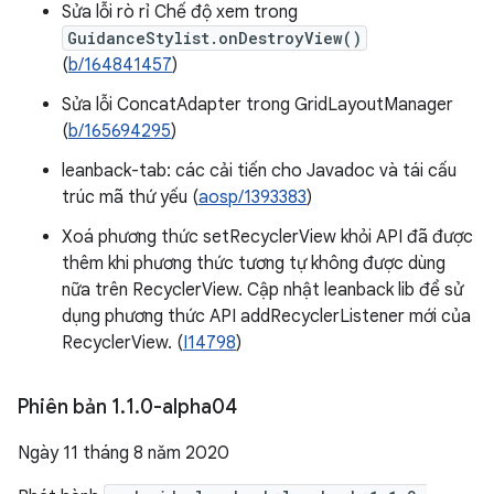
Sửa lỗi rò rỉ Chế độ xem trong
GuidanceStylist.onDestroyView()
(
b/164841457
)
Sửa lỗi ConcatAdapter trong GridLayoutManager
(
b/165694295
)
leanback-tab: các cải tiến cho Javadoc và tái cấu
trúc mã thứ yếu (
aosp/1393383
)
Xoá phương thức setRecyclerView khỏi API đã được
thêm khi phương thức tương tự không được dùng
nữa trên RecyclerView. Cập nhật leanback lib để sử
dụng phương thức API addRecyclerListener mới của
RecyclerView. (
I14798
)
Phiên bản 1
.
1
.
0-alpha04
Ngày 11 tháng 8 năm 2020