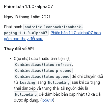
Phiên bản 1
.
1
.
0-alpha07
Ngày 13 tháng 1 năm 2021
Phát hành
androidx.leanback:leanback-
paging:1.1.0-alpha07
.
Phiên bản 1.1.0-alpha07 bao
gồm các thay đổi sau.
Thay đổi về API
Cập nhật các thuộc tính tiện lợi,
CombinedLoadStates.refresh
,
CombinedLoadStates.prepend
,
CombinedLoadStates.append
để chỉ chuyển đổi
từ
Loading
sang
NotLoading
sau khi cả trạng
thái dàn xếp và trạng thái tải nguồn đều là
NotLoading
để đảm bảo bản cập nhật từ xa đã
được áp dụng. (
I65619
)