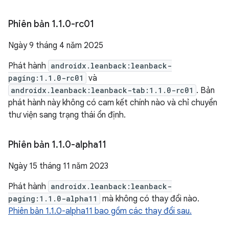
Phiên bản 1
.
1
.
0-rc01
Ngày 9 tháng 4 năm 2025
Phát hành
androidx.leanback:leanback-
paging:1.1.0-rc01
và
androidx.leanback:leanback-tab:1.1.0-rc01
. Bản
phát hành này không có cam kết chính nào và chỉ chuyển
thư viện sang trạng thái ổn định.
Phiên bản 1
.
1
.
0-alpha11
Ngày 15 tháng 11 năm 2023
Phát hành
androidx.leanback:leanback-
paging:1.1.0-alpha11
mà không có thay đổi nào.
Phiên bản 1.1.0-alpha11 bao gồm các thay đổi sau.