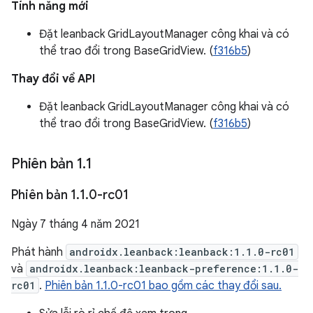
Tính năng mới
Đặt leanback GridLayoutManager công khai và có
thể trao đổi trong BaseGridView. (
f316b5
)
Thay đổi về API
Đặt leanback GridLayoutManager công khai và có
thể trao đổi trong BaseGridView. (
f316b5
)
Phiên bản 1
.
1
Phiên bản 1
.
1
.
0-rc01
Ngày 7 tháng 4 năm 2021
Phát hành
androidx.leanback:leanback:1.1.0-rc01
và
androidx.leanback:leanback-preference:1.1.0-
rc01
.
Phiên bản 1.1.0-rc01 bao gồm các thay đổi sau.