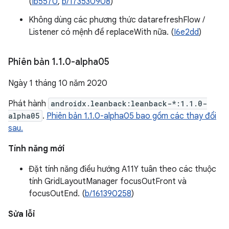
(
Ib5570
,
b/173530908
)
Không dùng các phương thức datarefreshFlow /
Listener có mệnh đề replaceWith nữa. (
I6e2dd
)
Phiên bản 1
.
1
.
0-alpha05
Ngày 1 tháng 10 năm 2020
Phát hành
androidx.leanback:leanback-*:1.1.0-
alpha05
.
Phiên bản 1.1.0-alpha05 bao gồm các thay đổi
sau.
Tính năng mới
Đặt tính năng điều hướng A11Y tuân theo các thuộc
tính GridLayoutManager focusOutFront và
focusOutEnd. (
b/161390258
)
Sửa lỗi