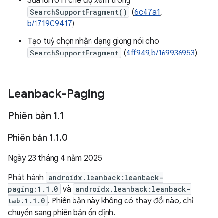
Sửa lỗi rò rỉ chế độ xem trong
SearchSupportFragment()
(
6c47a1
,
b/171909417
)
Tạo tuỳ chọn nhận dạng giọng nói cho
SearchSupportFragment
(
4ff949
,
b/169936953
)
Leanback-Paging
Phiên bản 1
.
1
Phiên bản 1
.
1
.
0
Ngày 23 tháng 4 năm 2025
Phát hành
androidx.leanback:leanback-
paging:1.1.0
và
androidx.leanback:leanback-
tab:1.1.0
. Phiên bản này không có thay đổi nào, chỉ
chuyển sang phiên bản ổn định.