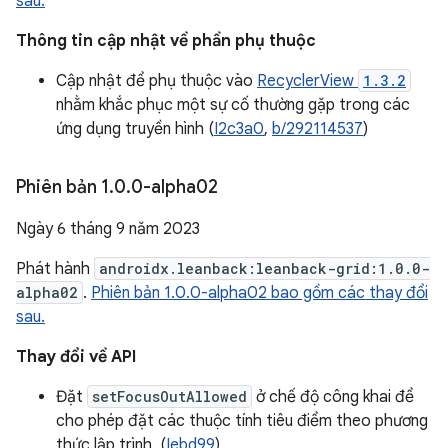
sau.
Thông tin cập nhật về phần phụ thuộc
Cập nhật để phụ thuộc vào
RecyclerView
1.3.2
nhằm khắc phục một sự cố thường gặp trong các
ứng dụng truyền hình (
I2c3a0
,
b/292114537
)
Phiên bản 1
.
0
.
0-alpha02
Ngày 6 tháng 9 năm 2023
Phát hành
androidx.leanback:leanback-grid:1.0.0-
alpha02
.
Phiên bản 1.0.0-alpha02 bao gồm các thay đổi
sau.
Thay đổi về API
Đặt
setFocusOutAllowed
ở chế độ công khai để
cho phép đặt các thuộc tính tiêu điểm theo phương
thức lập trình. (
Iebd99
)