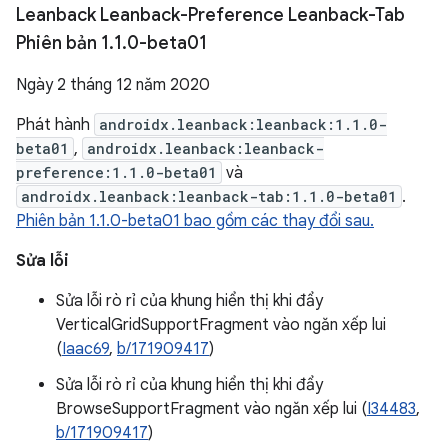
Leanback Leanback-Preference Leanback-Tab
Phiên bản 1
.
1
.
0-beta01
Ngày 2 tháng 12 năm 2020
Phát hành
androidx.leanback:leanback:1.1.0-
beta01
,
androidx.leanback:leanback-
preference:1.1.0-beta01
và
androidx.leanback:leanback-tab:1.1.0-beta01
.
Phiên bản 1.1.0-beta01 bao gồm các thay đổi sau.
Sửa lỗi
Sửa lỗi rò rỉ của khung hiển thị khi đẩy
VerticalGridSupportFragment vào ngăn xếp lui
(
Iaac69
,
b/171909417
)
Sửa lỗi rò rỉ của khung hiển thị khi đẩy
BrowseSupportFragment vào ngăn xếp lui (
I34483
,
b/171909417
)