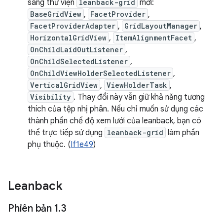
sang thư viện
leanback-grid
mới:
BaseGridView
,
FacetProvider
,
FacetProviderAdapter
,
GridLayoutManager
,
HorizontalGridView
,
ItemAlignmentFacet
,
OnChildLaidOutListener
,
OnChildSelectedListener
,
OnChildViewHolderSelectedListener
,
VerticalGridView
,
ViewHolderTask
,
Visibility
. Thay đổi này vẫn giữ khả năng tương
thích của tệp nhị phân. Nếu chỉ muốn sử dụng các
thành phần chế độ xem lưới của leanback, bạn có
thể trực tiếp sử dụng
leanback-grid
làm phần
phụ thuộc. (
If1e49
)
Leanback
Phiên bản 1
.
3