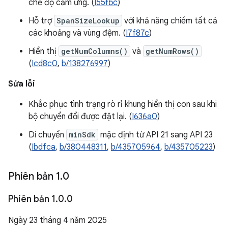
chế độ cảm ứng. (
I55fbc
)
Hỗ trợ
SpanSizeLookup
với khả năng chiếm tất cả
các khoảng và vùng đệm. (
I7f87c
)
Hiển thị
getNumColumns()
và
getNumRows()
(
Icd8c0
,
b/138276997
)
Sửa lỗi
Khắc phục tình trạng rò rỉ khung hiển thị con sau khi
bộ chuyển đổi được đặt lại. (
I636a0
)
Di chuyển
minSdk
mặc định từ API 21 sang API 23
(
Ibdfca
,
b/380448311
,
b/435705964
,
b/435705223
)
Phiên bản 1
.
0
Phiên bản 1
.
0
.
0
Ngày 23 tháng 4 năm 2025