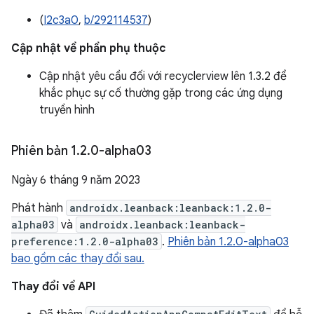
(
I2c3a0
,
b/292114537
)
Cập nhật về phần phụ thuộc
Cập nhật yêu cầu đối với recyclerview lên 1.3.2 để
khắc phục sự cố thường gặp trong các ứng dụng
truyền hình
Phiên bản 1
.
2
.
0-alpha03
Ngày 6 tháng 9 năm 2023
Phát hành
androidx.leanback:leanback:1.2.0-
alpha03
và
androidx.leanback:leanback-
preference:1.2.0-alpha03
.
Phiên bản 1.2.0-alpha03
bao gồm các thay đổi sau.
Thay đổi về API