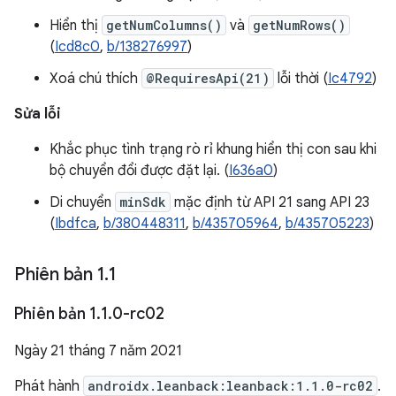
Hiển thị
getNumColumns()
và
getNumRows()
(
Icd8c0
,
b/138276997
)
Xoá chú thích
@RequiresApi(21)
lỗi thời (
Ic4792
)
Sửa lỗi
Khắc phục tình trạng rò rỉ khung hiển thị con sau khi
bộ chuyển đổi được đặt lại. (
I636a0
)
Di chuyển
minSdk
mặc định từ API 21 sang API 23
(
Ibdfca
,
b/380448311
,
b/435705964
,
b/435705223
)
Phiên bản 1
.
1
Phiên bản 1
.
1
.
0-rc02
Ngày 21 tháng 7 năm 2021
Phát hành
androidx.leanback:leanback:1.1.0-rc02
.