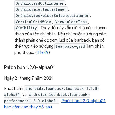
OnChildLaidOutListener
,
OnChildSelectedListener
,
OnChildViewHolderSelectedListener
,
VerticalGridView
,
ViewHolderTask
,
Visibility
. Thay đổi này vẫn giữ khả năng tương
thích của tệp nhị phân. Nếu chỉ muốn sử dụng các
thành phần chế độ xem lưới của leanback, bạn có
thể trực tiếp sử dụng
leanback-grid
làm phần
phụ thuộc. (
If1e49
)
Phiên bản 1
.
2
.
0-alpha01
Ngày 21 tháng 7 năm 2021
Phát hành
androidx.leanback:leanback:1.2.0-
alpha01
và
androidx.leanback:leanback-
preference:1.2.0-alpha01
.
Phiên bản 1.2.0-alpha01
bao gồm các thay đổi sau.