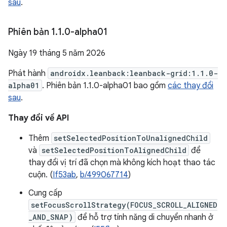
sau
.
Phiên bản 1
.
1
.
0-alpha01
Ngày 19 tháng 5 năm 2026
Phát hành
androidx.leanback:leanback-grid:1.1.0-
alpha01
. Phiên bản 1.1.0-alpha01 bao gồm
các thay đổi
sau
.
Thay đổi về API
Thêm
setSelectedPositionToUnalignedChild
và
setSelectedPositionToAlignedChild
để
thay đổi vị trí đã chọn mà không kích hoạt thao tác
cuộn. (
If53ab
,
b/499067714
)
Cung cấp
setFocusScrollStrategy(FOCUS_SCROLL_ALIGNED
_AND_SNAP)
để hỗ trợ tính năng di chuyển nhanh ở