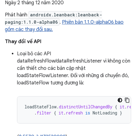
Ngày 2 tháng 12 năm 2020
Phát hành
androidx.leanback:leanback-
paging:1.1.0-alpha06
.
Phiên bản 1.1.0-alpha06 bao
gồm các thay đổi sau.
Thay đổi về API
Loại bỏ các API
dataRefreshFlow/dataRefreshListener vì không còn
cần thiết cho các bản cập nhật
loadStateFlow/Listener. Đối với những di chuyển đó,
loadStateFlow tương đương là:
loadStateFlow
.
distinctUntilChangedBy
{
it
.
ref
.
filter
{
it
.
refresh
is
NotLoading
}