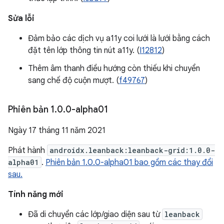
Sửa lỗi
Đảm bảo các dịch vụ a11y coi lưới là lưới bằng cách
đặt tên lớp thông tin nút a11y. (
I12812
)
Thêm âm thanh điều hướng còn thiếu khi chuyển
sang chế độ cuộn mượt. (
f49767
)
Phiên bản 1
.
0
.
0-alpha01
Ngày 17 tháng 11 năm 2021
Phát hành
androidx.leanback:leanback-grid:1.0.0-
alpha01
.
Phiên bản 1.0.0-alpha01 bao gồm các thay đổi
sau.
Tính năng mới
Đã di chuyển các lớp/giao diện sau từ
leanback