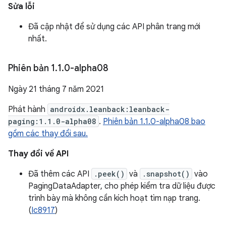
Sửa lỗi
Đã cập nhật để sử dụng các API phân trang mới
nhất.
Phiên bản 1
.
1
.
0-alpha08
Ngày 21 tháng 7 năm 2021
Phát hành
androidx.leanback:leanback-
paging:1.1.0-alpha08
.
Phiên bản 1.1.0-alpha08 bao
gồm các thay đổi sau.
Thay đổi về API
Đã thêm các API
.peek()
và
.snapshot()
vào
PagingDataAdapter, cho phép kiểm tra dữ liệu được
trình bày mà không cần kích hoạt tìm nạp trang.
(
Ic8917
)