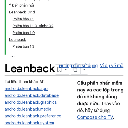
Ý kiến phản hồi
Leanback-Grid
Phiên bản 1.1
Phiên bản 1.1.0-alpha02
Phiên bản 1.0
Leanback
Phiên bản 1.3
Leanback
Hướng dẫn sử dụng
Ví dụ về mã
Tài liệu tham khảo API
Cấu phần phần mềm
androidx.leanback.app
này và các lớp trong
androidx.leanback.database
đó sẽ không dùng
androidx.leanback.graphics
được nữa.
Thay vào
androidx.leanback.media
đó, hãy sử dụng
androidx.leanback.preference
Compose cho TV
.
androidx.leanback.system