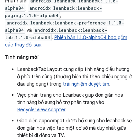
Phát hành
androidx.leanback:leanback:1.1.0-
alpha04
,
androidx.leanback:leanback-
paging:1.1.0-alpha04
,
androidx.leanback:leanback-preference:1.1.0-
alpha04
và
androidx.leanback:leanback-
tab:1.1.0-alpha04
.
Phiên bản 1.1.0-alpha04 bao gồm
các thay đổi sau.
Tính năng mới
LeanbackTabLayout cung cấp tính năng điều hướng
ở phía trên cùng (thường hiển thị theo chiều ngang ở
đầu ứng dụng) trong
trải nghiệm duyệt tìm
.
Việc phân trang cho Leanback giúp đơn giản hoá
tính năng bổ sung hỗ trợ phân trang vào
RecyclerView.Adapter
.
Giao diện appcompat được bổ sung cho leanback sẽ
đơn giản hoá việc tạo một cơ sở mã duy nhất giữa
thiết bị di động và TV.