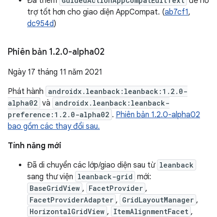
Đã thêm
GuidedActionAppCompatEditText
để hỗ
trợ tốt hơn cho giao diện AppCompat. (
ab7cf1
,
dc954d
)
Phiên bản 1
.
2
.
0-alpha02
Ngày 17 tháng 11 năm 2021
Phát hành
androidx.leanback:leanback:1.2.0-
alpha02
và
androidx.leanback:leanback-
preference:1.2.0-alpha02
.
Phiên bản 1.2.0-alpha02
bao gồm các thay đổi sau.
Tính năng mới
Đã di chuyển các lớp/giao diện sau từ
leanback
sang thư viện
leanback-grid
mới:
BaseGridView
,
FacetProvider
,
FacetProviderAdapter
,
GridLayoutManager
,
HorizontalGridView
,
ItemAlignmentFacet
,