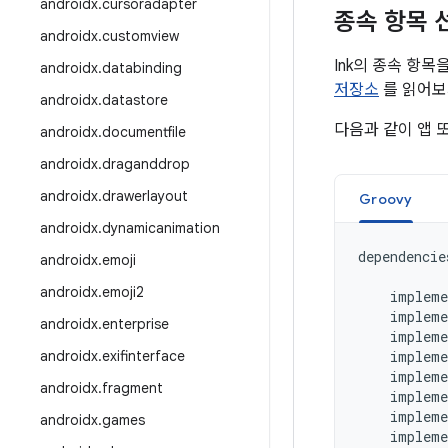
androidx
.
cursoradapter
종속 항목 
androidx
.
customview
Ink의 종속 항목
androidx
.
databinding
저장소
를 읽어보
androidx
.
datastore
다음과 같이 앱 
androidx
.
documentfile
androidx
.
draganddrop
androidx
.
drawerlayout
Groovy
androidx
.
dynamicanimation
dependencie
androidx
.
emoji
androidx
.
emoji2
impleme
impleme
androidx
.
enterprise
impleme
androidx
.
exifinterface
impleme
impleme
androidx
.
fragment
impleme
impleme
androidx
.
games
impleme