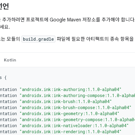
선언
을 추가하려면 프로젝트에 Google Maven 저장소를 추가해야 합니
세요.
또는 모듈의
build.gradle
파일에 필요한 아티팩트의 종속 항목을
Kotlin
s
{
ntation
"androidx.ink:ink-authoring:1.1.0-alpha04"
ntation
"androidx.ink:ink-authoring-compose:1.1.0-alpha
ntation
"androidx.ink:ink-brush:1.1.0-alpha04"
ntation
"androidx.ink:ink-brush-compose:1.1.0-alpha04"
ntation
"androidx.ink:ink-geometry:1.1.0-alpha04"
ntation
"androidx.ink:ink-geometry-compose:1.1.0-alpha0
ntation
"androidx.ink:ink-nativeloader:1.1.0-alpha04"
ntation
"androidx.ink:ink-rendering:1.1.0-alpha04"