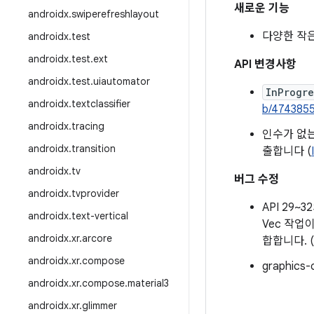
새로운 기능
androidx
.
swiperefreshlayout
다양한 작은
androidx
.
test
androidx
.
test
.
ext
API 변경사항
androidx
.
test
.
uiautomator
InProgr
androidx
.
textclassifier
b/474385
androidx
.
tracing
인수가 없
androidx
.
transition
출합니다 (
androidx
.
tv
버그 수정
androidx
.
tvprovider
API 29~
androidx
.
text-vertical
Vec 작업
androidx
.
xr
.
arcore
합합니다. (
androidx
.
xr
.
compose
graphic
androidx
.
xr
.
compose
.
material3
androidx
.
xr
.
glimmer