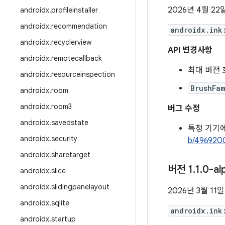
2026년 4월 22
androidx
.
profileinstaller
androidx
.
recommendation
androidx.ink
androidx
.
recyclerview
API 변경사항
androidx
.
remotecallback
최대 버전
androidx
.
resourceinspection
BrushFam
androidx
.
room
androidx
.
room3
버그 수정
androidx
.
savedstate
특정 기기
androidx
.
security
b/496920
androidx
.
sharetarget
버전 1
.
1
.
0-al
androidx
.
slice
androidx
.
slidingpanelayout
2026년 3월 11일
androidx
.
sqlite
androidx.ink
androidx
.
startup