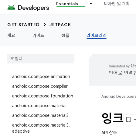
Essentials
디자인 및 계획
androidx.camera.media3
androidx.camera.viewfinder
GET STARTED
JETPACK
androidx.car
개요
가이드
샘플
라이브러리
androidx.car.app
androidx
.
cardview
androidx
.
collection
androidx
.
compose
언어로 번역합
androidx
.
compose
.
animation
androidx
.
compose
.
compiler
androidx
.
compose
.
foundation
Android Developer
androidx
.
compose
.
material
잉크
androidx
.
compose
.
material3
androidx
.
compose
.
material3
.
adaptive
API 참조