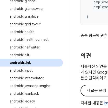
androidx
.
glance
impleme
impleme
androidx
.
glance
.
wear
androidx
.
graphics
}
androidx
.
gridlayout
androidx
.
health
종속 항목에 관한
androidx
.
health
.
connect
androidx
.
heifwriter
의견
androidx
.
hilt
androidx
.
ink
제출하신 의견은 
androidx
.
input
가 있다면 Goo
튼을 클릭하여 기
androidx
.
interpolator
androidx
.
javascriptengine
새로운 문제
androidx
.
leanback
androidx
.
legacy
자세한 내용은
I