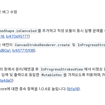
 버그 수정
essShape.isCanceled
를 추가하고 작성 모듈의 동시 실행 문제를 
518
,
b/470695777
)
는 버전의
CanvasStrokeRenderer.create
및
InProgressStr
Id80a1
,
b/457715938
).
32의 창에서 분리/재연결 후
InProgressStrokesView
에서 비정상 
이 입력 및 출력으로 동일한
MutableVec
을 가져오도록 허용하며, Pr
Ia4da0
)
s-core에 대한 종속 항목을 1.0.4로 늘립니다 (
Ibfa18
).