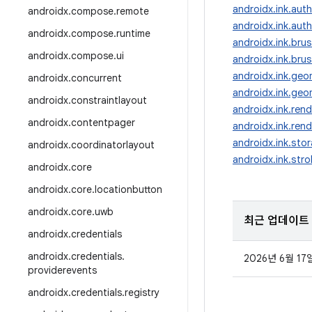
androidx.ink.aut
androidx
.
compose
.
remote
androidx.ink.au
androidx
.
compose
.
runtime
androidx.ink.bru
androidx
.
compose
.
ui
androidx.ink.br
androidx.ink.geo
androidx
.
concurrent
androidx.ink.ge
androidx
.
constraintlayout
androidx.ink.ren
androidx
.
contentpager
androidx.ink.rend
androidx.ink.sto
androidx
.
coordinatorlayout
androidx.ink.str
androidx
.
core
androidx
.
core
.
locationbutton
androidx
.
core
.
uwb
최근 업데이트
androidx
.
credentials
androidx
.
credentials
.
2026년 6월 17
providerevents
androidx
.
credentials
.
registry