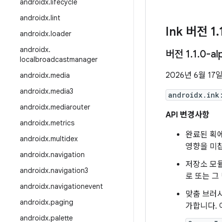
androidx
.
lifecycle
androidx
.
lint
Ink 버전 1
.
androidx
.
loader
androidx
.
버전 1
.
1
.
0-al
localbroadcastmanager
2026년 6월 17
androidx
.
media
androidx
.
media3
androidx.ink
androidx
.
mediarouter
API 변경사항
androidx
.
metrics
완료된 획에
androidx
.
multidex
영향을 미
androidx
.
navigation
저장소 모듈
androidx
.
navigation3
로 또는 그
androidx
.
navigationevent
맞춤 브러
androidx
.
paging
가합니다. 
androidx
.
palette