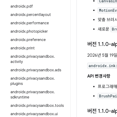
CanvasI
androidx
.
pdf
MotionE
androidx
.
percentlayout
맞춤 브러시
androidx
.
performance
새로운
Br
androidx
.
photopicker
androidx
.
preference
버전 1
.
1
.
0-al
androidx
.
print
2026년 5월 19
androidx
.
privacysandbox
.
activity
androidx.ink
androidx
.
privacysandbox
.
ads
API 변경사항
androidx
.
privacysandbox
.
plugins
프로그래매틱
androidx
.
privacysandbox
.
BrushPa
sdkruntime
androidx
.
privacysandbox
.
tools
버전 1
.
1
.
0-al
androidx
.
privacysandbox
.
ui