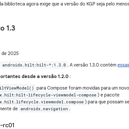
a biblioteca agora exige que a versão do KGP seja pelo menos
ão 1
.
3
0
 de 2025
e
androidx.hilt:hilt-*:1.3.0
. A versão 1.3.0 contém
essa
rtantes desde a versão 1.2.0
:
iltViewModel()
para Compose foram movidas para um novo
x.hilt:hilt-lifecycle-viewmodel-compose
) e pacote
x.hilt.lifecycle.viewmodel.compose
) para que possam s
amente de
androidx.navigation
.
-rc01