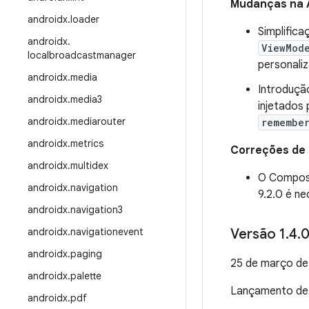
Mudanças na 
androidx
.
loader
Simplific
androidx
.
ViewMod
localbroadcastmanager
personali
androidx
.
media
Introduçã
androidx
.
media3
injetados 
androidx
.
mediarouter
remembe
androidx
.
metrics
Correções de
androidx
.
multidex
O Compo
androidx
.
navigation
9.2.0 é n
androidx
.
navigation3
androidx
.
navigationevent
Versão 1
.
4
.
0
androidx
.
paging
25 de março d
androidx
.
palette
Lançamento d
androidx
.
pdf