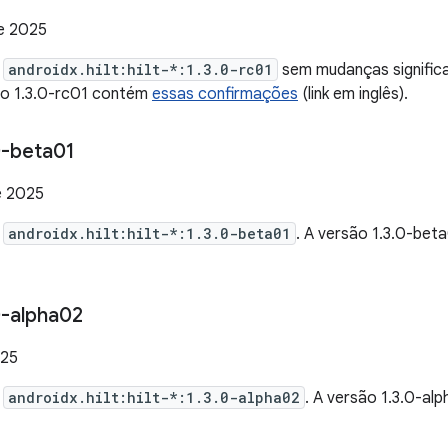
e 2025
e
androidx.hilt:hilt-*:1.3.0-rc01
sem mudanças significa
ão 1.3.0-rc01 contém
essas confirmações
(link em inglês).
-beta01
e 2025
e
androidx.hilt:hilt-*:1.3.0-beta01
. A versão 1.3.0-be
-alpha02
025
e
androidx.hilt:hilt-*:1.3.0-alpha02
. A versão 1.3.0-a