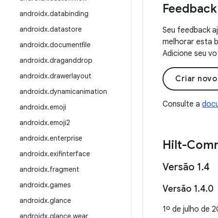
Feedback
androidx
.
databinding
androidx
.
datastore
Seu feedback aj
melhorar esta b
androidx
.
documentfile
Adicione seu vo
androidx
.
draganddrop
androidx
.
drawerlayout
Criar nov
androidx
.
dynamicanimation
Consulte a
docu
androidx
.
emoji
androidx
.
emoji2
androidx
.
enterprise
Hilt-Com
androidx
.
exifinterface
Versão 1
.
4
androidx
.
fragment
androidx
.
games
Versão 1
.
4
.
0
androidx
.
glance
1º de julho de 
androidx
.
glance
.
wear