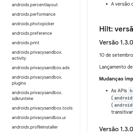
A versão d
androidx
.
percentlayout
androidx
.
performance
androidx
.
photopicker
Hilt: vers
androidx
.
preference
Versão 1
.
3
.
androidx
.
print
androidx
.
privacysandbox
.
10 de setembro
activity
Lançamento d
androidx
.
privacysandbox
.
ads
androidx
.
privacysandbox
.
Mudanças impo
plugins
As APIs
h
androidx
.
privacysandbox
.
(
android
sdkruntime
(
android
androidx
.
privacysandbox
.
tools
transitiv
androidx
.
privacysandbox
.
ui
androidx
.
profileinstaller
Versão 1
.
3
.
0