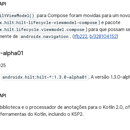
API
iltViewModel()
para Compose foram movidas para um novo
x.hilt:hilt-lifecycle-viewmodel-compose
) e pacote
x.hilt.lifecycle.viewmodel.compose
) para que possam s
amente de
androidx.navigation
. (
Ifb222
,
b/328104152
)
-alpha01
025
e
androidx.hilt:hilt-*:1.3.0-alpha01
. A versão 1.3.0-a
API
a biblioteca e o processador de anotações para o Kotlin 2.0, 
ferramentas do Kotlin, incluindo o KSP2.