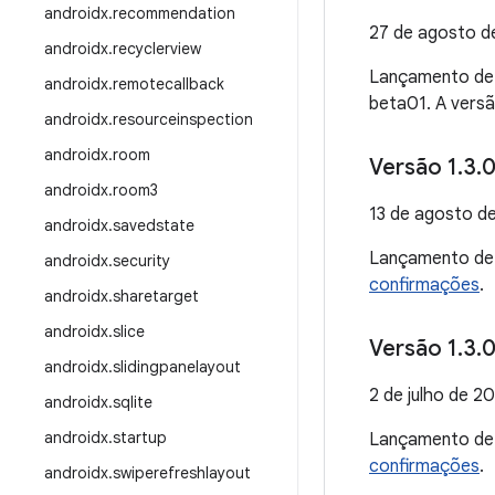
androidx
.
recommendation
27 de agosto d
androidx
.
recyclerview
Lançamento d
androidx
.
remotecallback
beta01. A vers
androidx
.
resourceinspection
androidx
.
room
Versão 1
.
3
.
0
androidx
.
room3
13 de agosto d
androidx
.
savedstate
Lançamento d
androidx
.
security
confirmações
.
androidx
.
sharetarget
androidx
.
slice
Versão 1
.
3
.
0
androidx
.
slidingpanelayout
2 de julho de 2
androidx
.
sqlite
androidx
.
startup
Lançamento d
confirmações
.
androidx
.
swiperefreshlayout