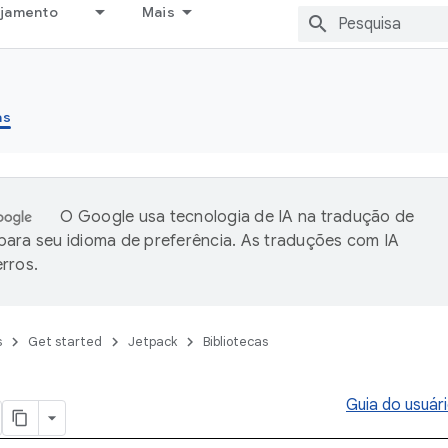
ejamento
Mais
as
O Google usa tecnologia de IA na tradução de
ara seu idioma de preferência. As traduções com IA
rros.
s
Get started
Jetpack
Bibliotecas
Guia do usuár