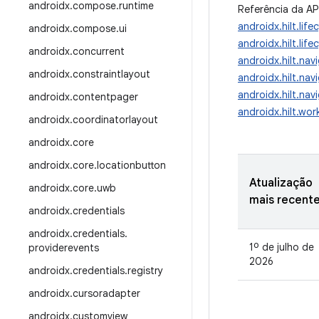
androidx
.
compose
.
runtime
Referência da AP
androidx.hilt.lif
androidx
.
compose
.
ui
androidx.hilt.li
androidx
.
concurrent
androidx.hilt.nav
androidx
.
constraintlayout
androidx.hilt.na
androidx.hilt.nav
androidx
.
contentpager
androidx.hilt.wor
androidx
.
coordinatorlayout
androidx
.
core
androidx
.
core
.
locationbutton
Atualização
androidx
.
core
.
uwb
mais recent
androidx
.
credentials
androidx
.
credentials
.
1º de julho de
providerevents
2026
androidx
.
credentials
.
registry
androidx
.
cursoradapter
androidx
.
customview