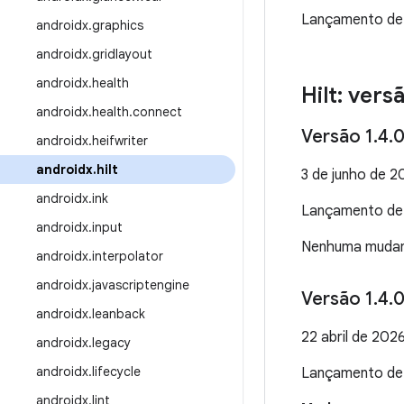
Lançamento d
androidx
.
graphics
androidx
.
gridlayout
androidx
.
health
Hilt: vers
androidx
.
health
.
connect
Versão 1
.
4
.
0
androidx
.
heifwriter
androidx
.
hilt
3 de junho de 2
androidx
.
ink
Lançamento d
androidx
.
input
Nenhuma mudança
androidx
.
interpolator
androidx
.
javascriptengine
Versão 1
.
4
.
0
androidx
.
leanback
22 abril de 202
androidx
.
legacy
androidx
.
lifecycle
Lançamento d
androidx
.
lint