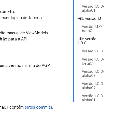
Versão 1.0.0-
alpha01
arâmetro
necer lógica de fábrica
Hilt: versão 1.1
Versão 1.1.0-
beta01
ação manual de ViewModels
drão para a API
Hilt: versão
1.0.0
Versão 1.0.0
Versão 1.0.0-
beta01
ue uma versão mínima do AGP
Versão 1.0.0-
alpha03
Versão 1.0.0-
alpha02
Versão 1.0.0-
alpha01
lpha01 contém
estes commits
.