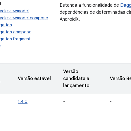
I
Estenda a funcionalidade de
Dagg
ecycle.viewmodel
dependências de determinadas cla
fecycle.viewmodel.compose
AndroidX.
igation
vigation.compose
igation.fragment
k
Versão
Versão estável
candidata a
Versão B
e
lançamento
1.4.0
-
-