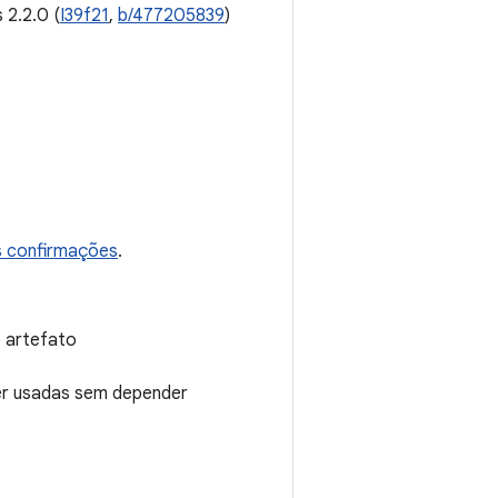
 2.2.0 (
I39f21
,
b/477205839
)
s confirmações
.
 artefato
er usadas sem depender