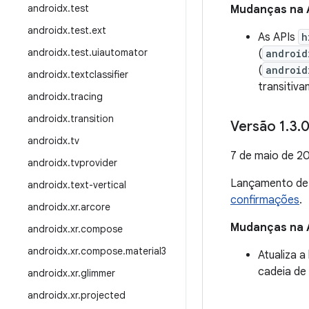
androidx
.
test
Mudanças na 
androidx
.
test
.
ext
As APIs
h
androidx
.
test
.
uiautomator
(
android
(
android
androidx
.
textclassifier
transitiv
androidx
.
tracing
androidx
.
transition
Versão 1
.
3
.
0
androidx
.
tv
7 de maio de 2
androidx
.
tvprovider
Lançamento d
androidx
.
text-vertical
confirmações
.
androidx
.
xr
.
arcore
Mudanças na 
androidx
.
xr
.
compose
androidx
.
xr
.
compose
.
material3
Atualiza 
cadeia de 
androidx
.
xr
.
glimmer
androidx
.
xr
.
projected