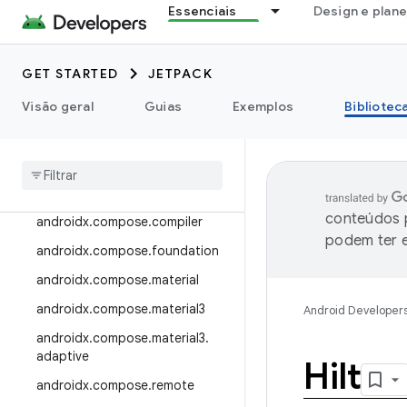
Essenciais
Design e plan
androidx.camera.viewfinder
androidx.car
GET STARTED
JETPACK
androidx.car.app
androidx.cardview
Visão geral
Guias
Exemplos
Bibliotec
androidx
.
collection
androidx
.
compose
androidx
.
compose
.
animation
conteúdos p
androidx
.
compose
.
compiler
podem ter e
androidx
.
compose
.
foundation
androidx
.
compose
.
material
androidx
.
compose
.
material3
Android Developer
androidx
.
compose
.
material3
.
adaptive
Hilt
androidx
.
compose
.
remote