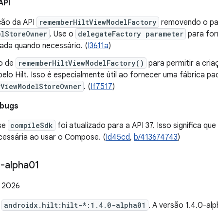
API
ação da API
rememberHiltViewModelFactory
removendo o p
elStoreOwner
. Use o
delegateFactory parameter
para for
zada quando necessário. (
I3611a
)
o de
rememberHiltViewModelFactory()
para permitir a cri
pelo Hilt. Isso é especialmente útil ao fornecer uma fábrica pa
rViewModelStoreOwner
. (
If7517
)
 bugs
se
compileSdk
foi atualizado para a API 37. Isso significa q
ecessária ao usar o Compose. (
Id45cd
,
b/413674743
)
-alpha01
e 2026
e
androidx.hilt:hilt-*:1.4.0-alpha01
. A versão 1.4.0-a