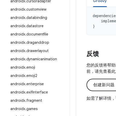
Groovy
androidx
.
cursoradapter
androidx
.
customview
dependencie
androidx
.
databinding
impleme
androidx
.
datastore
}
androidx
.
documentfile
androidx
.
draganddrop
androidx
.
drawerlayout
反馈
androidx
.
dynamicanimation
您的反馈将帮助
androidx
.
emoji
前，请先查看此
androidx
.
emoji2
androidx
.
enterprise
创建新问题
androidx
.
exifinterface
如需了解详情，
androidx
.
fragment
androidx
.
games