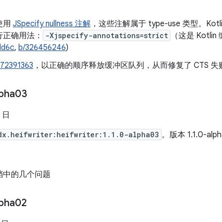
使用
JSpecify nullness 注解
，这些注解属于 type-use 类型。K
行正确用法：
-Xjspecify-annotations=strict
（这是 Kotli
dd6c
,
b/326456246
)
372391363
，以正确的顺序释放缓冲区队列，从而修复了 CTS 失
lpha03
2 日
dx.heifwriter:heifwriter:1.1.0-alpha03
。版本 1.1.0-al
档中的几个问题
lpha02