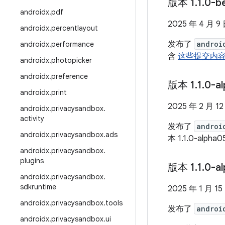
版本 1
.
1
.
0-b
androidx
.
pdf
2025 年 4 月 9
androidx
.
percentlayout
发布了
androi
androidx
.
performance
含
这些提交内
androidx
.
photopicker
androidx
.
preference
版本 1
.
1
.
0-a
androidx
.
print
2025 年 2 月 12
androidx
.
privacysandbox
.
activity
发布了
androi
androidx
.
privacysandbox
.
ads
本 1.1.0-alph
androidx
.
privacysandbox
.
plugins
版本 1
.
1
.
0-a
androidx
.
privacysandbox
.
sdkruntime
2025 年 1 月 15
androidx
.
privacysandbox
.
tools
发布了
androi
androidx
.
privacysandbox
.
ui