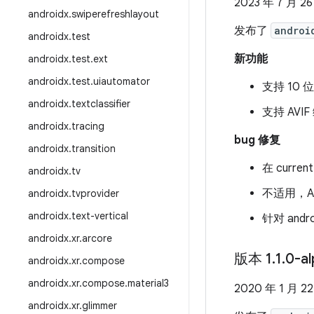
2023 年 7 月 2
androidx
.
swiperefreshlayout
发布了
androi
androidx
.
test
新功能
androidx
.
test
.
ext
androidx
.
test
.
uiautomator
支持 10 
androidx
.
textclassifier
支持 AVIF
androidx
.
tracing
bug 修复
androidx
.
transition
在 curre
androidx
.
tv
不适用，A
androidx
.
tvprovider
androidx
.
text-vertical
针对 andr
androidx
.
xr
.
arcore
版本 1
.
1
.
0-a
androidx
.
xr
.
compose
androidx
.
xr
.
compose
.
material3
2020 年 1 月 2
androidx
.
xr
.
glimmer