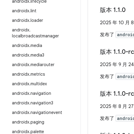
androidx
.
lifecycle
版本 1
.
1
.
0
androidx
.
lint
androidx
.
loader
2025 年 10 月 
androidx
.
发布了
androi
localbroadcastmanager
androidx
.
media
版本 1
.
1
.
0-r
androidx
.
media3
2025 年 9 月 2
androidx
.
mediarouter
androidx
.
metrics
发布了
androi
androidx
.
multidex
版本 1
.
1
.
0-r
androidx
.
navigation
androidx
.
navigation3
2025 年 8 月 2
androidx
.
navigationevent
发布了
androi
androidx
.
paging
androidx
.
palette