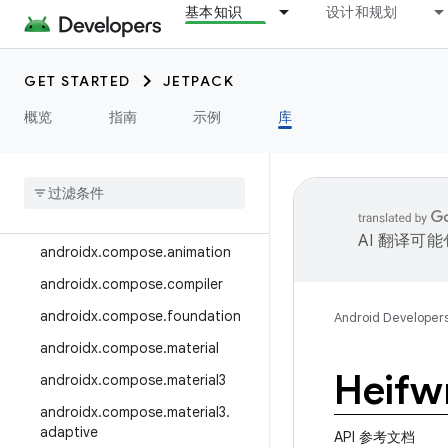
基本知识
设计和规划
androidx.camera.media3
androidx.camera.viewfinder
GET STARTED
JETPACK
androidx.car
概览
指南
示例
库
androidx.car.app
androidx
.
cardview
androidx
.
collection
androidx
.
compose
AI 翻译可
androidx
.
compose
.
animation
androidx
.
compose
.
compiler
androidx
.
compose
.
foundation
Android Developer
androidx
.
compose
.
material
Heifwr
androidx
.
compose
.
material3
androidx
.
compose
.
material3
.
adaptive
API 参考文档