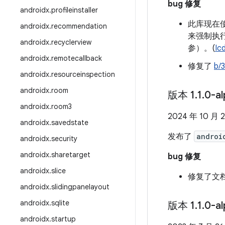
bug 修复
androidx
.
profileinstaller
此库现在
androidx
.
recommendation
来强制执
androidx
.
recyclerview
参）。(
Ic
androidx
.
remotecallback
修复了
b/
androidx
.
resourceinspection
androidx
.
room
版本 1
.
1
.
0-a
androidx
.
room3
2024 年 10 月 
androidx
.
savedstate
发布了
androi
androidx
.
security
androidx
.
sharetarget
bug 修复
androidx
.
slice
修复了文
androidx
.
slidingpanelayout
androidx
.
sqlite
版本 1
.
1
.
0-a
androidx
.
startup