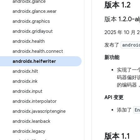
androidx
.
glance
版本 1
.
2
androidx
.
glance
.
wear
版本 1
.
2
.
0-a
androidx
.
graphics
androidx
.
gridlayout
2025 年 10 月 
androidx
.
health
发布了
androi
androidx
.
health
.
connect
新功能
androidx
.
heifwriter
实现了一
androidx
.
hilt
码器偏好
androidx
.
ink
的编码器
androidx
.
input
API 变更
androidx
.
interpolator
添加了
E
androidx
.
javascriptengine
androidx
.
leanback
androidx
.
legacy
版本 1
.
1