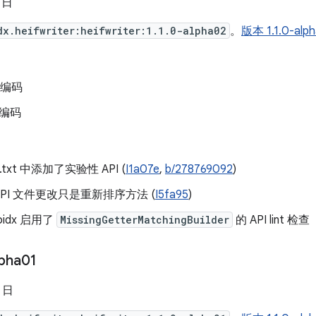
6 日
dx.heifwriter:heifwriter:1.1.0-alpha02
。
版本 1.1.0-
位编码
 编码
nt.txt 中添加了实验性 API (
I1a07e
,
b/278769092
)
PI 文件更改只是重新排序方法 (
I5fa95
)
oidx 启用了
MissingGetterMatchingBuilder
的 API lint 检查
lpha01
2 日