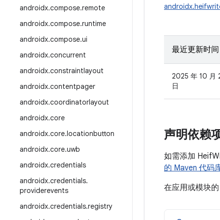
androidx.heifwrit
androidx
.
compose
.
remote
androidx
.
compose
.
runtime
androidx
.
compose
.
ui
最近更新时间
androidx
.
concurrent
androidx
.
constraintlayout
2025 年 10 月 
日
androidx
.
contentpager
androidx
.
coordinatorlayout
androidx
.
core
声明依赖
androidx
.
core
.
locationbutton
androidx
.
core
.
uwb
如需添加 Heif
androidx
.
credentials
的 Maven 代码
androidx
.
credentials
.
在应用或模块
providerevents
androidx
.
credentials
.
registry