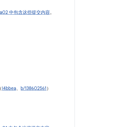
alpha02 中包含这些提交内容
。
（
I4bbea
、
b/138602561
）