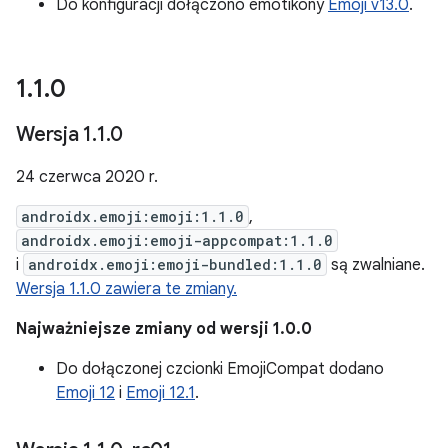
Do konfiguracji dołączono emotikony
Emoji v13.0
.
1
.
1
.
0
Wersja 1
.
1
.
0
24 czerwca 2020 r.
androidx.emoji:emoji:1.1.0
,
androidx.emoji:emoji-appcompat:1.1.0
i
androidx.emoji:emoji-bundled:1.1.0
są zwalniane.
Wersja 1.1.0 zawiera te zmiany.
Najważniejsze zmiany od wersji 1.0.0
Do dołączonej czcionki EmojiCompat dodano
Emoji 12
i
Emoji 12.1
.