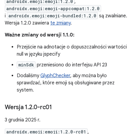
androidx.emoji:emoji:1.2.0
,
androidx.emoji:emoji-appcompat:1.2.0
i
androidx.emoji:emoji-bundled:1.2.0
są zwalniane.
Wersja 1.2.0 zawiera
te zmiany
.
Ważne zmiany od wersji 1.1.0:
Przejście na adnotacje o dopuszczalności wartości
null w języku jspecify
minSdk
przeniesiono do interfejsu API 23
Dodaliśmy
GlyphChecker
, aby można było
sprawdzać, które emoji są obsługiwane przez
system.
Wersja 1
.
2
.
0-rc01
3 grudnia 2025 r.
androidx.emoji:emoji:1.2.0-rc01
,