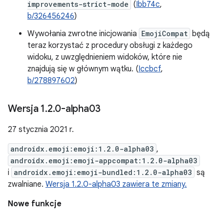
improvements-strict-mode
(
Ibb74c
,
b/326456246
)
Wywołania zwrotne inicjowania
EmojiCompat
będą
teraz korzystać z procedury obsługi z każdego
widoku, z uwzględnieniem widoków, które nie
znajdują się w głównym wątku. (
Iccbcf
,
b/278897602
)
Wersja 1
.
2
.
0-alpha03
27 stycznia 2021 r.
androidx.emoji:emoji:1.2.0-alpha03
,
androidx.emoji:emoji-appcompat:1.2.0-alpha03
i
androidx.emoji:emoji-bundled:1.2.0-alpha03
są
zwalniane.
Wersja 1.2.0-alpha03 zawiera te zmiany.
Nowe funkcje