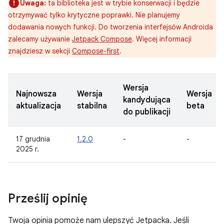
Uwaga:
ta biblioteka jest w trybie konserwacji i będzie
otrzymywać tylko krytyczne poprawki. Nie planujemy
dodawania nowych funkcji. Do tworzenia interfejsów Androida
zalecamy używanie
Jetpack Compose
. Więcej informacji
znajdziesz w sekcji
Compose-first
.
Wersja
Najnowsza
Wersja
Wersja
kandydująca
aktualizacja
stabilna
beta
do publikacji
17 grudnia
1.2.0
-
-
2025 r.
Prześlij opinię
Twoja opinia pomoże nam ulepszyć Jetpacka. Jeśli