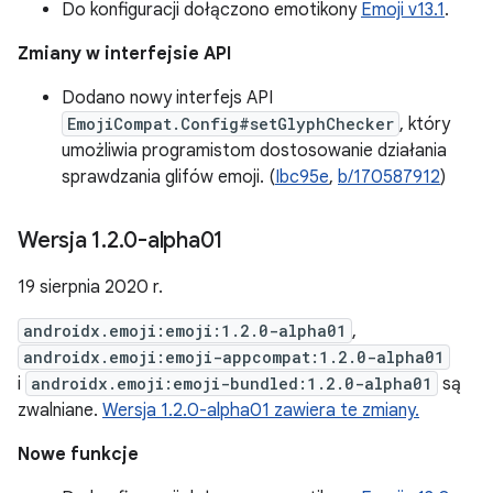
Do konfiguracji dołączono emotikony
Emoji v13.1
.
Zmiany w interfejsie API
Dodano nowy interfejs API
EmojiCompat.Config#setGlyphChecker
, który
umożliwia programistom dostosowanie działania
sprawdzania glifów emoji. (
Ibc95e
,
b/170587912
)
Wersja 1
.
2
.
0-alpha01
19 sierpnia 2020 r.
androidx.emoji:emoji:1.2.0-alpha01
,
androidx.emoji:emoji-appcompat:1.2.0-alpha01
i
androidx.emoji:emoji-bundled:1.2.0-alpha01
są
zwalniane.
Wersja 1.2.0-alpha01 zawiera te zmiany.
Nowe funkcje