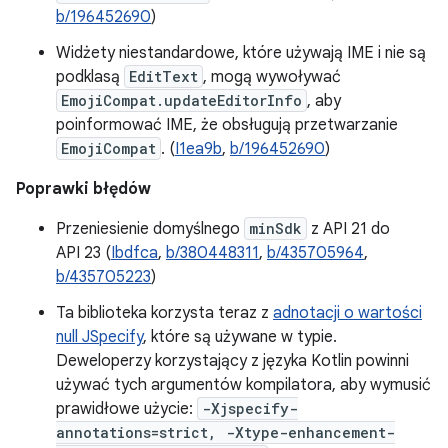
b/196452690
)
Widżety niestandardowe, które używają IME i nie są
podklasą
EditText
, mogą wywoływać
EmojiCompat.updateEditorInfo
, aby
poinformować IME, że obsługują przetwarzanie
EmojiCompat
. (
I1ea9b
,
b/196452690
)
Poprawki błędów
Przeniesienie domyślnego
minSdk
z API 21 do
API 23 (
Ibdfca
,
b/380448311
,
b/435705964
,
b/435705223
)
Ta biblioteka korzysta teraz z
adnotacji o wartości
null JSpecify
, które są używane w typie.
Deweloperzy korzystający z języka Kotlin powinni
używać tych argumentów kompilatora, aby wymusić
prawidłowe użycie:
-Xjspecify-
annotations=strict, -Xtype-enhancement-