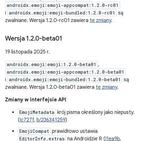
androidx.emoji:emoji-appcompat:1.2.0-rc01
i
androidx.emoji:emoji-bundled:1.2.0-rc01
są
zwalniane. Wersja 1.2.0-rc01 zawiera
te zmiany
.
Wersja 1
.
2
.
0-beta01
19 listopada 2025 r.
androidx.emoji:emoji:1.2.0-beta01
,
androidx.emoji:emoji-appcompat:1.2.0-beta01
i
androidx.emoji:emoji-bundled:1.2.0-beta01
są
zwalniane. Wersja 1.2.0-beta01 zawiera
te zmiany
.
Zmiany w interfejsie API
EmojiMetadata
krój pisma określony jako niepusty.
(
Ic727f
,
b/236341259
)
EmojiCompat
prawidłowo ustawia
EditorInfo.extras
na Androidzie R (
I1ea9b
,