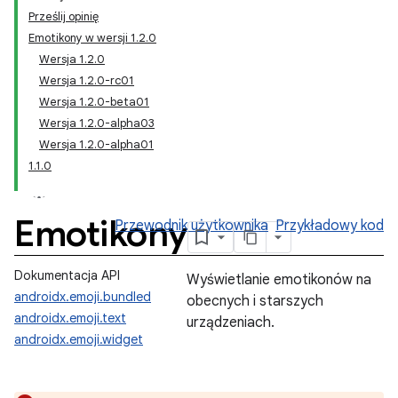
Prześlij opinię
Emotikony w wersji 1.2.0
Wersja 1.2.0
Wersja 1.2.0-rc01
Wersja 1.2.0-beta01
Wersja 1.2.0-alpha03
Wersja 1.2.0-alpha01
1.1.0
Emotikony
Przewodnik użytkownika
Przykładowy kod
Dokumentacja API
Wyświetlanie emotikonów na
androidx.emoji.bundled
obecnych i starszych
androidx.emoji.text
urządzeniach.
androidx.emoji.widget