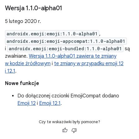
Wersja 1
.
1
.
0-alpha01
5 lutego 2020 r.
androidx.emoji:emoji:1.1.0-alpha01
,
androidx.emoji:emoji-appcompat:1.1.0-alpha01
i
androidx.emoji:emoji-bundled:1.1.0-alpha01
są
zwalniane.
Wersja 1.1.0-alpha01 zawiera te zmiany
w kodzie źródłowym
i
te zmiany w przypadku emoji 12
i 12.1
.
Nowe funkcje
Do dołączonej czcionki EmojiCompat dodano
Emoji 12
i
Emoji 12.1
.
Czy te wskazówki były pomocne?