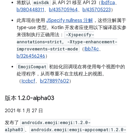
将默认
minSdk
从 API 21 移至 API 23（
Ibdfca
、
b/380448311
、
b/435705964
、
b/435705223
）
此库现在使用
JSpecify nullness 注解
，这些注解属于
type-use 类型。Kotlin 开发者应使用以下编译器实参
来强制执行正确用法：
-Xjspecify-
annotations=strict, -Xtype-enhancement-
improvements-strict-mode
（
Ibb74c
、
b/326456246
）
EmojiCompat
初始化回调现在将使用每个视图中的
处理程序，从而尊重不在主线程上的视图。
（
Iccbcf
、
b/278897602
）
版本 1
.
2
.
0-alpha03
2021 年 1 月 27 日
发布了
androidx.emoji:emoji:1.2.0-
alpha03
、
androidx.emoji:emoji-appcompat:1.2.0-