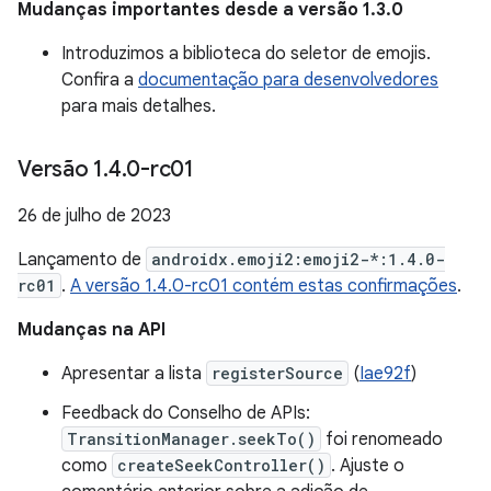
Mudanças importantes desde a versão 1.3.0
Introduzimos a biblioteca do seletor de emojis.
Confira a
documentação para desenvolvedores
para mais detalhes.
Versão 1
.
4
.
0-rc01
26 de julho de 2023
Lançamento de
androidx.emoji2:emoji2-*:1.4.0-
rc01
.
A versão 1.4.0-rc01 contém estas confirmações
.
Mudanças na API
Apresentar a lista
registerSource
(
Iae92f
)
Feedback do Conselho de APIs:
TransitionManager.seekTo()
foi renomeado
como
createSeekController()
. Ajuste o