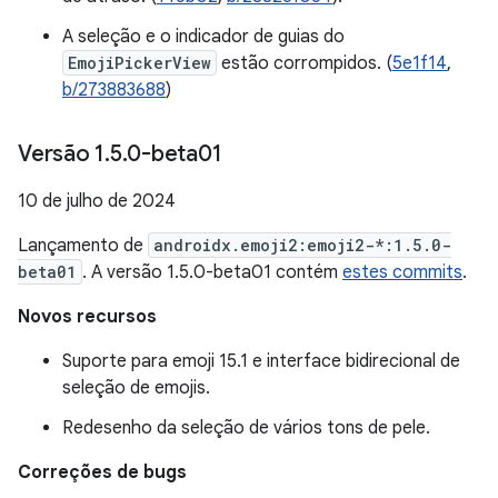
A seleção e o indicador de guias do
EmojiPickerView
estão corrompidos. (
5e1f14
,
b/273883688
)
Versão 1
.
5
.
0-beta01
10 de julho de 2024
Lançamento de
androidx.emoji2:emoji2-*:1.5.0-
beta01
. A versão 1.5.0-beta01 contém
estes commits
.
Novos recursos
Suporte para emoji 15.1 e interface bidirecional de
seleção de emojis.
Redesenho da seleção de vários tons de pele.
Correções de bugs