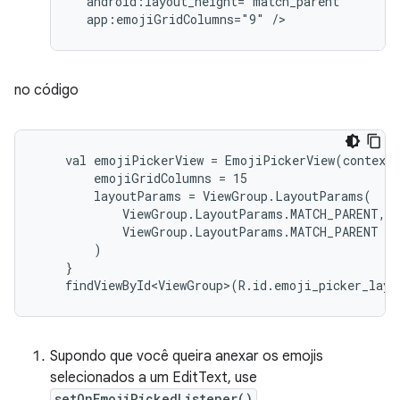
  android:layout_height="match_parent"

no código
    val emojiPickerView = EmojiPickerView(context)
        emojiGridColumns = 15

        layoutParams = ViewGroup.LayoutParams(

            ViewGroup.LayoutParams.MATCH_PARENT,

            ViewGroup.LayoutParams.MATCH_PARENT

        )

    }

Supondo que você queira anexar os emojis
selecionados a um EditText, use
setOnEmojiPickedListener()