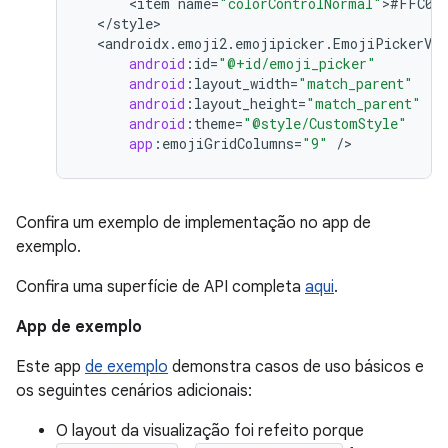
<
item
name
=
"colorControlNormal"
>
#FFC0C
<
/
style
<
androidx
.
emoji2
.
emojipicker
.
EmojiPickerVie
android
:
id
=
"@+id/emoji_picker"
android
:
layout_width
=
"match_parent"
android
:
layout_height
=
"match_parent"
android
:
theme
=
"@style/CustomStyle"
app
:
emojiGridColumns
=
"9"
/
Confira um exemplo de implementação no app de
exemplo.
Confira uma superfície de API completa
aqui
.
App de exemplo
Este app
de exemplo
demonstra casos de uso básicos e
os seguintes cenários adicionais:
O layout da visualização foi refeito porque