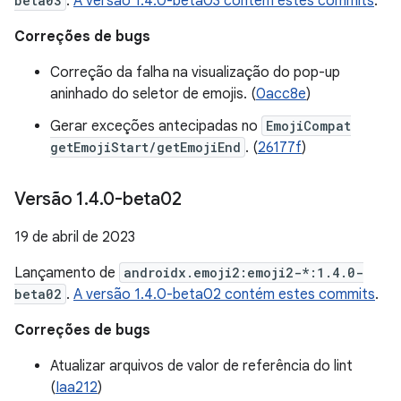
beta03
.
A versão 1.4.0-beta03 contém estes commits
.
Correções de bugs
Correção da falha na visualização do pop-up
aninhado do seletor de emojis. (
0acc8e
)
Gerar exceções antecipadas no
EmojiCompat
getEmojiStart/getEmojiEnd
. (
26177f
)
Versão 1
.
4
.
0-beta02
19 de abril de 2023
Lançamento de
androidx.emoji2:emoji2-*:1.4.0-
beta02
.
A versão 1.4.0-beta02 contém estes commits
.
Correções de bugs
Atualizar arquivos de valor de referência do lint
(
Iaa212
)