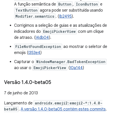
A função semântica de
Button
,
IconButton
e
TextButton
agora pode ser substituída usando
Modifier.semantics
. (
Ib2495
).
Corrigimos a seleção de guias e as atualizações de
indicadores do
EmojiPickerView
com um clique
de atraso. (
I4db04
).
FileNotFoundException
ao mostrar o seletor de
emojis (
I353e4
)
Capturar o
WindowManager.BadTokenException
ao usar o
EmojiPickerView
(
I0a144
)
Versão 1
.
4
.
0-beta05
7 de junho de 2013
Lançamento de
androidx.emoji2:emoji2-*:1.4.0-
beta05
.
A versão 1.4.0-beta05 contém estes commits
.