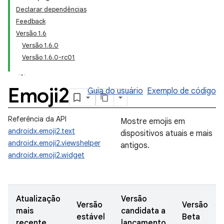
Declarar dependências
Feedback
Versão 1.6
Versão 1.6.0
Versão 1.6.0-rc01
Emoji2
Guia do usuário
Exemplo de código
Referência da API
Mostre emojis em
androidx.emoji2.text
dispositivos atuais e mais
androidx.emoji2.viewshelper
antigos.
androidx.emoji2.widget
Atualização
Versão
Versão
Versão
mais
candidata a
estável
Beta
recente
lançamento