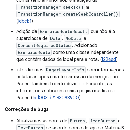
comentário anterior sobre a adição de
TransitionManager.seekTo()
a
TransitionManager.createSeekController()
.
(
Idbeb1
)
Adição de
ExerciseRouteResult
, que não é a
superclasse de
Data
,
NoData
e
ConsentRequiredStates
. Adicionada
ExerciseRoute
como uma classe independente
que contém dados de local para a rota. (
I22eed
)
Introduzimos
PagerLayoutInfo
com informações
coletadas após uma transmissão de medição no
Pager. Também foi introduzido o PageInfo, as
informações sobre uma única página medida no
Pager. (
Iad003
,
b/283098900
).
Correções de bugs
Atualizamos as cores de
Button
,
IconButton
e
TextButton
de acordo com o design do Material3.