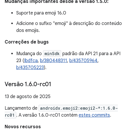
Mudanças importantes desde a versão 1.5.0:
Suporte para emoji 16.0
Adicione o sufixo "emoji" à descrição do conteúdo
dos emojis.
Correções de bugs
Mudança do
minSdk
padrão da API 21 para a API
23 (
Ibdfca
,
b/380448311
,
b/435705964
,
b/435705223
).
Versão 1
.
6
.
0-rc01
13 de agosto de 2025
Lançamento de
androidx.emoji2:emoji2-*:1.6.0-
rc01
. A versão 1.6.0-rc01 contém
estes commits
.
Novos recursos