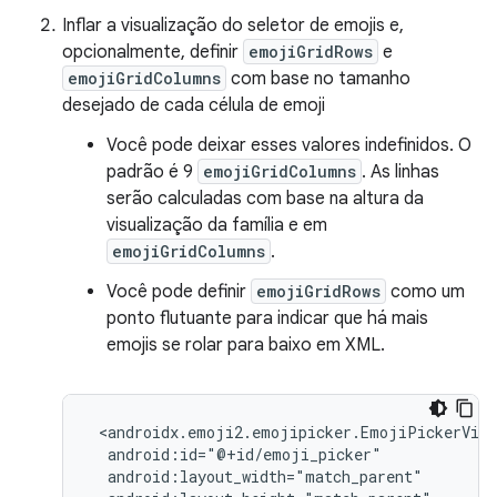
Inflar a visualização do seletor de emojis e,
opcionalmente, definir
emojiGridRows
e
emojiGridColumns
com base no tamanho
desejado de cada célula de emoji
Você pode deixar esses valores indefinidos. O
padrão é 9
emojiGridColumns
. As linhas
serão calculadas com base na altura da
visualização da família e em
emojiGridColumns
.
Você pode definir
emojiGridRows
como um
ponto flutuante para indicar que há mais
emojis se rolar para baixo em XML.
 <androidx.emoji2.emojipicker.EmojiPickerView

  android:id="@+id/emoji_picker"

  android:layout_width="match_parent"
