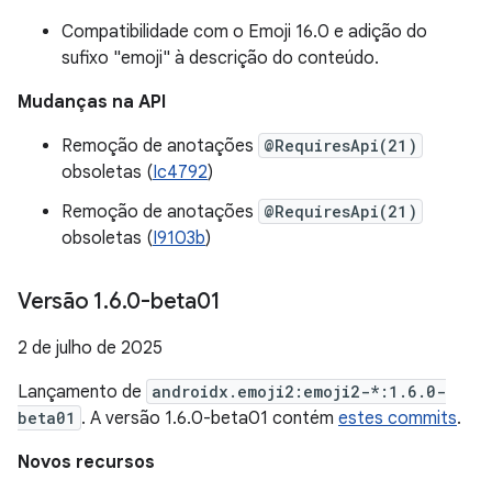
Compatibilidade com o Emoji 16.0 e adição do
sufixo "emoji" à descrição do conteúdo.
Mudanças na API
Remoção de anotações
@RequiresApi(21)
obsoletas (
Ic4792
)
Remoção de anotações
@RequiresApi(21)
obsoletas (
I9103b
)
Versão 1
.
6
.
0-beta01
2 de julho de 2025
Lançamento de
androidx.emoji2:emoji2-*:1.6.0-
beta01
. A versão 1.6.0-beta01 contém
estes commits
.
Novos recursos