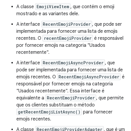
A classe
EmojiViewItem
, que contém o emoji
mostrado e as variantes dele.
A interface
RecentEmojiProvider
, que pode ser
implementada para fornecer uma lista de emojis
recentes. O
recentEmojiProvider
é responsável
por fornecer emojis na categoria "Usados
recentemente".
A interface
RecentEmojiAsyncProvider
, que
pode ser implementada para fornecer uma lista de
emojis recentes. O
RecentEmojiAsyncProvider
é
responsável por fornecer emojis na categoria
"Usados recentemente". Essa interface é
equivalente a
RecentEmojiProvider
, que permite
que os clientes substituam o método
getRecentEmojiListAsync()
para fornecer
emojis recentes.
A classe
RecentEmojiProviderAdapter
, que é um