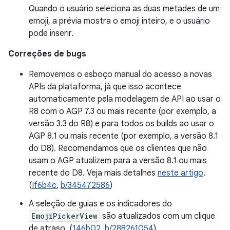
Quando o usuário seleciona as duas metades de um
emoji, a prévia mostra o emoji inteiro, e o usuário
pode inserir.
Correções de bugs
Removemos o esboço manual do acesso a novas
APIs da plataforma, já que isso acontece
automaticamente pela modelagem de API ao usar o
R8 com o AGP 7.3 ou mais recente (por exemplo, a
versão 3.3 do R8) e para todos os builds ao usar o
AGP 8.1 ou mais recente (por exemplo, a versão 8.1
do D8). Recomendamos que os clientes que não
usam o AGP atualizem para a versão 8.1 ou mais
recente do D8. Veja mais detalhes
neste artigo
.
(
If6b4c
,
b/345472586
)
A seleção de guias e os indicadores do
EmojiPickerView
são atualizados com um clique
de atraso. (
146b02
,
b/288261054
).