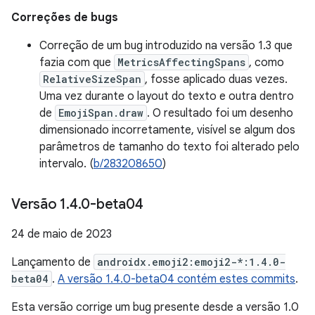
Correções de bugs
Correção de um bug introduzido na versão 1.3 que
fazia com que
MetricsAffectingSpans
, como
RelativeSizeSpan
, fosse aplicado duas vezes.
Uma vez durante o layout do texto e outra dentro
de
EmojiSpan.draw
. O resultado foi um desenho
dimensionado incorretamente, visível se algum dos
parâmetros de tamanho do texto foi alterado pelo
intervalo. (
b/283208650
)
Versão 1
.
4
.
0-beta04
24 de maio de 2023
Lançamento de
androidx.emoji2:emoji2-*:1.4.0-
beta04
.
A versão 1.4.0-beta04 contém estes commits
.
Esta versão corrige um bug presente desde a versão 1.0