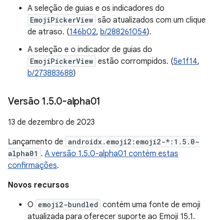
A seleção de guias e os indicadores do
EmojiPickerView
são atualizados com um clique
de atraso. (
146b02
,
b/288261054
).
A seleção e o indicador de guias do
EmojiPickerView
estão corrompidos. (
5e1f14
,
b/273883688
)
Versão 1
.
5
.
0-alpha01
13 de dezembro de 2023
Lançamento de
androidx.emoji2:emoji2-*:1.5.0-
alpha01
.
A versão 1.5.0-alpha01 contém estas
confirmações
.
Novos recursos
O
emoji2-bundled
contém uma fonte de emoji
atualizada para oferecer suporte ao Emoji 15.1.