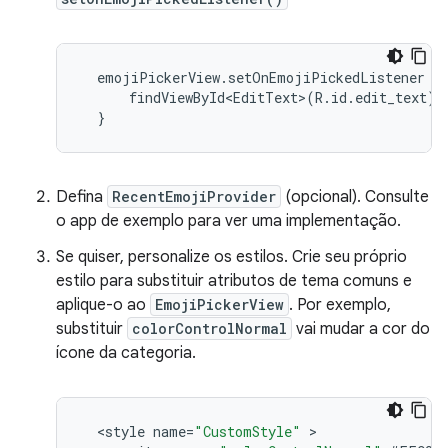
  emojiPickerView.setOnEmojiPickedListener {

      findViewById<EditText>(R.id.edit_text).
Defina
RecentEmojiProvider
(opcional). Consulte
o app de exemplo para ver uma implementação.
Se quiser, personalize os estilos. Crie seu próprio
estilo para substituir atributos de tema comuns e
aplique-o ao
EmojiPickerView
. Por exemplo,
substituir
colorControlNormal
vai mudar a cor do
ícone da categoria.
<
style
name
=
"CustomStyle"