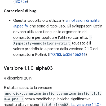
(
I8072e
)
Correzioni di bug
Questa raccolta ora utilizza le
annotazioni di nullità
JSpecify
, che sono di tipo-uso. Gli sviluppatori Kotlin
devono utilizzare il seguente argomento del
compilatore per applicare l'utilizzo corretto:
-
Xjspecify-annotations=strict
(questo è il
valore predefinito a partire dalla versione 2.1.0 del
compilatore Kotlin). (
I70783
,
b/326456246
)
Versione 1
.
1
.
0-alpha03
4 dicembre 2019
È stata rilasciata la versione
androidx.dynamicanimation:dynamicanimation:1.1.
0-alpha03
senza modifiche pubbliche significative
rispetto alla versione
1.1.0-alpha02
.
La versione 1.1.0-