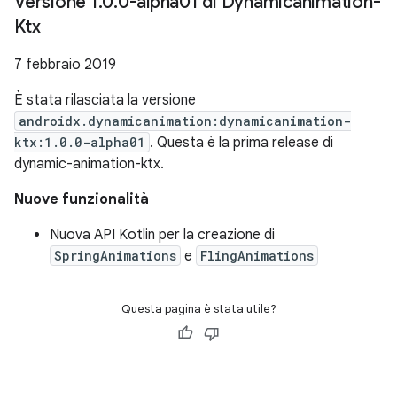
Versione 1
.
0
.
0-alpha01 di Dynamicanimation-
Ktx
7 febbraio 2019
È stata rilasciata la versione
androidx.dynamicanimation:dynamicanimation-
ktx:1.0.0-alpha01
. Questa è la prima release di
dynamic-animation-ktx.
Nuove funzionalità
Nuova API Kotlin per la creazione di
SpringAnimations
e
FlingAnimations
Questa pagina è stata utile?