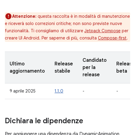
Attenzione:
questa raccolta è in modalità di manutenzione
e riceverà solo correzioni critiche; non sono previste nuove
funzionalità. Ti consigliamo di utilizzare
Jetpack Compose
per
creare UI Android. Per saperne di più, consulta
Compose-first
.
Candidato
Ultimo
Release
Release
per la
aggiornamento
stabile
beta
release
9 aprile 2025
1.1.0
-
-
Dichiara le dipendenze
Per aggiungere una dipendenza da DynamicAnimation,