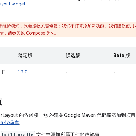
ayout.widget
于维护模式，只会接收关键修复；我们不打算添加新功能。我们建议使用
情，请参阅
以 Compose 为先
。
稳定版
候选版
Beta 版
2 日
1.2.0
-
-
项
erLayout 的依赖项，您必须将 Google Maven 代码库添
ven 代码库
。
的
build.gradle
文件中添加所需工件的依赖项：