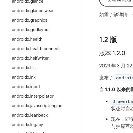
androidx
.
glance
androidx
.
glance
.
wear
如需了解详情，
androidx
.
graphics
androidx
.
gridlayout
1
.
2 版
androidx
.
health
androidx
.
health
.
connect
版本 1
.
2
.
0
androidx
.
heifwriter
2023 年 3 月 22
androidx
.
hilt
androidx
.
ink
发布了
androi
androidx
.
input
自 1.1.0 以来
androidx
.
interpolator
DrawerL
androidx
.
javascriptengine
状态时自
androidx
.
leanback
现在，即
androidx
.
legacy
与抽屉互