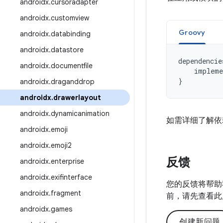
androidx
.
cursoradapter
androidx
.
customview
Groovy
androidx
.
databinding
androidx
.
datastore
dependencie
androidx
.
documentfile
impleme
}
androidx
.
draganddrop
androidx
.
drawerlayout
androidx
.
dynamicanimation
如需详细了解依
androidx
.
emoji
androidx
.
emoji2
反馈
androidx
.
enterprise
androidx
.
exifinterface
您的反馈将帮助
androidx
.
fragment
前，请先查看此
androidx
.
games
创建新问题