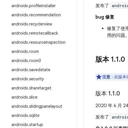
发布了
androi
androidx
.
profileinstaller
androidx
.
recommendation
bug 修复
androidx
.
recyclerview
修复了使
androidx
.
remotecallback
用的问题。
androidx
.
resourceinspection
androidx
.
room
版本 1
.
1
.
0
androidx
.
room3
androidx
.
savedstate
注意
：此版本依
androidx
.
security
androidx
.
sharetarget
版本 1
.
1
.
0
androidx
.
slice
2020 年 6 月 2
androidx
.
slidingpanelayout
androidx
.
sqlite
发布了
androi
androidx
.
startup