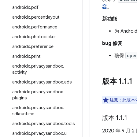
容
。
androidx
.
pdf
androidx
.
percentlayout
新功能
androidx
.
performance
为 Andro
androidx
.
photopicker
bug 修复
androidx
.
preference
确保
ope
androidx
.
print
androidx
.
privacysandbox
.
activity
版本 1
.
1
.
1
androidx
.
privacysandbox
.
ads
androidx
.
privacysandbox
.
plugins
注意
：此版本依
androidx
.
privacysandbox
.
sdkruntime
版本 1
.
1
.
1
androidx
.
privacysandbox
.
tools
2020 年 9 月 2
androidx
.
privacysandbox
.
ui