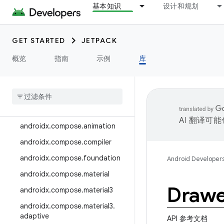
基本知识
设计和规划
androidx.camera.media3
androidx.camera.viewfinder
GET STARTED
JETPACK
androidx.car
概览
指南
示例
库
androidx.car.app
androidx
.
cardview
androidx
.
collection
androidx
.
compose
AI 翻译可
androidx
.
compose
.
animation
androidx
.
compose
.
compiler
androidx
.
compose
.
foundation
Android Developer
androidx
.
compose
.
material
Drawe
androidx
.
compose
.
material3
androidx
.
compose
.
material3
.
adaptive
API 参考文档