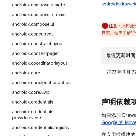
androidx.drawerl
androidx
.
compose
.
remote
androidx
.
compose
.
runtime
androidx
.
compose
.
ui
注意
：此库处
界面。如需了解详
androidx
.
concurrent
androidx
.
constraintlayout
androidx
.
contentpager
最近更新时间
androidx
.
coordinatorlayout
2023 年 3 月 2
androidx
.
core
androidx
.
core
.
locationbutton
androidx
.
core
.
uwb
声明依赖
androidx
.
credentials
androidx
.
credentials
.
如需添加 Draw
providerevents
Google 的 Ma
androidx
.
credentials
.
registry
在应用或模块