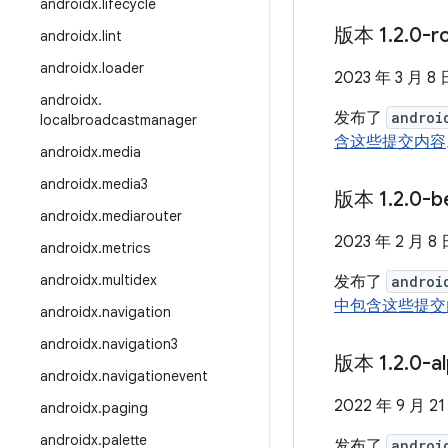
androidx
.
lifecycle
版本 1
.
2
.
0-r
androidx
.
lint
androidx
.
loader
2023 年 3 月 8 
androidx
.
发布了
androi
localbroadcastmanager
含这些提交内容
androidx
.
media
androidx
.
media3
版本 1
.
2
.
0-b
androidx
.
mediarouter
2023 年 2 月 8
androidx
.
metrics
androidx
.
multidex
发布了
androi
中包含这些提交
androidx
.
navigation
androidx
.
navigation3
版本 1
.
2
.
0-a
androidx
.
navigationevent
2022 年 9 月 21
androidx
.
paging
androidx
.
palette
发布了
androi