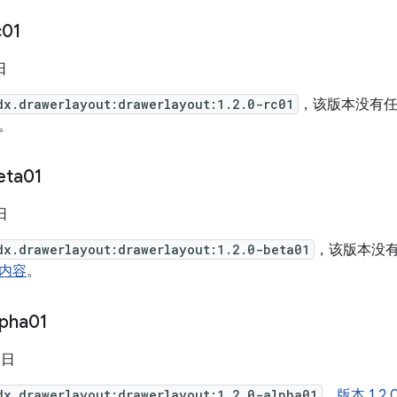
c01
日
dx.drawerlayout:drawerlayout:1.2.0-rc01
，该版本没有
。
eta01
 日
dx.drawerlayout:drawerlayout:1.2.0-beta01
，该版本没
内容
。
lpha01
 日
dx.drawerlayout:drawerlayout:1.2.0-alpha01
。
版本 1.2