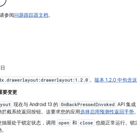
请参阅
问题跟踪器文档
。
 日
dx.drawerlayout:drawerlayout:1.2.0
。
版本 1.2.0 中包
的重要变更
ayout
现在与 Android 13 的
OnBackPressedInvoked
API 
动拦截系统返回按钮。这要求您的应用
选择启用预测性返回手势
使抽屉处于锁定状态，调用
open
和
close
也能正常运行。锁
动。