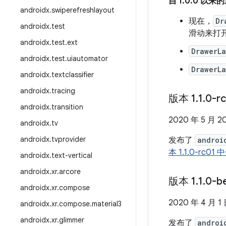
自 1.0.0 以
androidx
.
swiperefreshlayout
现在，
Dr
androidx
.
test
滑动来打
androidx
.
test
.
ext
DrawerL
androidx
.
test
.
uiautomator
DrawerL
androidx
.
textclassifier
androidx
.
tracing
版本 1
.
1
.
0-r
androidx
.
transition
2020 年 5 月 2
androidx
.
tv
androidx
.
tvprovider
发布了
androi
本 1.1.0-rc
androidx
.
text-vertical
androidx
.
xr
.
arcore
版本 1
.
1
.
0-b
androidx
.
xr
.
compose
2020 年 4 月 1
androidx
.
xr
.
compose
.
material3
androidx
.
xr
.
glimmer
发布了
androi