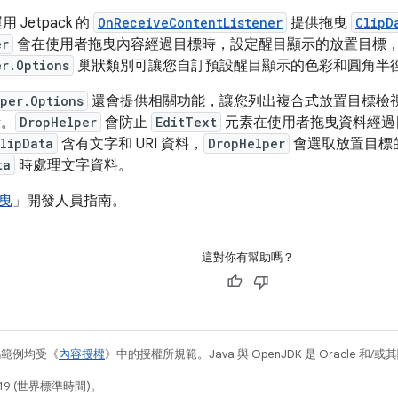
用 Jetpack 的
OnReceiveContentListener
提供拖曳
ClipD
er
會在使用者拖曳內容經過目標時，設定醒目顯示的放置目標
er.Options
巢狀類別可讓您自訂預設醒目顯示的色彩和圓角半
per.Options
還會提供相關功能，讓您列出複合式放置目標檢
。
DropHelper
會防止
EditText
元素在使用者拖曳資料經過
lipData
含有文字和 URI 資料，
DropHelper
會選取放置目標
ta
時處理文字資料。
曳
」開發人員指南。
這對你有幫助嗎？
碼範例均受《
內容授權
》中的授權所規範。Java 與 OpenJDK 是 Oracle 
19 (世界標準時間)。