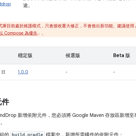
ddrop
途。
式庫目前處於維護模式，只會接收重大修正，不會推出新功能。建議使用
以 Compose 為優先
」。
穩定版
候選版
Beta 版
1 日
1.0.0
-
-
元件
AndDrop 新增依附元件，您必須將 Google Maven 存放區
」。
模組的
build.gradle
檔案中，新增所需構件的依附元件：