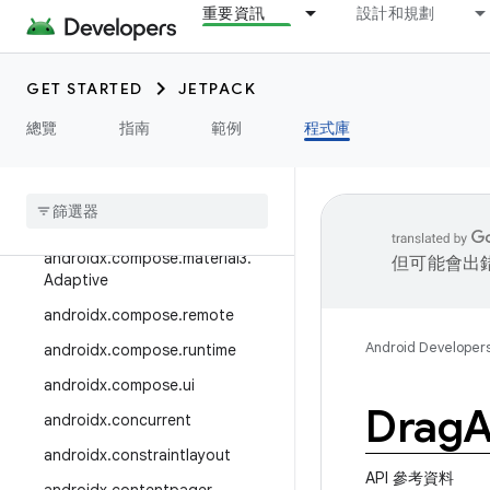
androidx.collection
重要資訊
設計和規劃
androidx.compose
androidx.compose.animation
GET STARTED
JETPACK
androidx.compose.compiler
總覽
指南
範例
程式庫
androidx
.
compose
.
foundation
androidx
.
compose
.
material
androidx
.
compose
.
material3
androidx
.
compose
.
material3
.
但可能會出
Adaptive
androidx
.
compose
.
remote
Android Developer
androidx
.
compose
.
runtime
androidx
.
compose
.
ui
Drag
androidx
.
concurrent
androidx
.
constraintlayout
API 參考資料