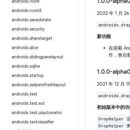
1
.
0
.
0-alph
androidx
.
room
androidx
.
room3
2022 年 1 月 26
androidx
.
savedstate
androidx.dra
androidx
.
security
新功能
androidx
.
sharetarget
androidx
.
slice
在搭載 An
作，會自
androidx
.
slidingpanelayout
androidx
.
sqlite
1
.
0
.
0-alpha
androidx
.
startup
2021 年 12 月 1
androidx
.
swiperefreshlayout
androidx
.
test
androidx.dra
androidx
.
test
.
ext
初始版本中的功
androidx
.
test
.
uiautomator
DropHelper
這
androidx
.
textclassifier
DropHelper
來