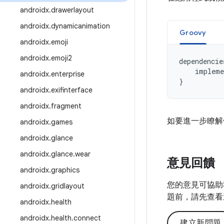
androidx
.
drawerlayout
androidx
.
dynamicanimation
Groovy
androidx
.
emoji
androidx
.
emoji2
dependencie
impleme
androidx
.
enterprise
}
androidx
.
exifinterface
androidx
.
fragment
如要進一步瞭解
androidx
.
games
androidx
.
glance
androidx
.
glance
.
wear
意見回饋
androidx
.
graphics
您的意見可協助
androidx
.
gridlayout
題前，請先查看
androidx
.
health
androidx
.
health
.
connect
建立新問題