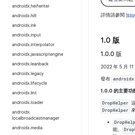
androidx
.
heifwriter
詳情請參閱
Iss
androidx
.
hilt
androidx
.
ink
androidx
.
input
1
.
0 版
androidx
.
interpolator
1
.
0
.
0 版
androidx
.
javascriptengine
androidx
.
leanback
2022 年 5 月 11
androidx
.
legacy
發布
androidx
androidx
.
lifecycle
1.0.0 的主要功
androidx
.
lint
androidx
.
loader
DropHelper
這
DropHelper
來
androidx
.
localbroadcastmanager
DropHel
androidx
.
media
能。
Drop