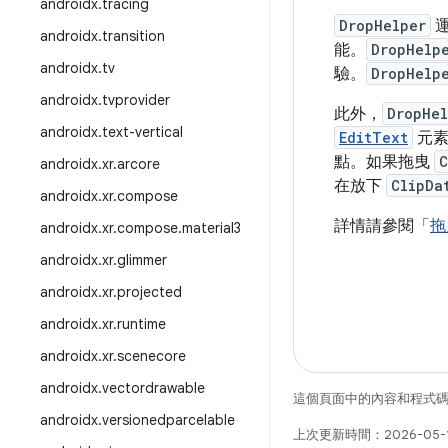
androidx
.
tracing
DropHelper
運
androidx
.
transition
能。
DropHelp
androidx
.
tv
驗。
DropHelp
androidx
.
tvprovider
此外，
DropHel
androidx
.
text-vertical
EditText
元素
點。如果拖曳
C
androidx
.
xr
.
arcore
在放下
ClipDa
androidx
.
xr
.
compose
詳情請參閱「
拖
androidx
.
xr
.
compose
.
material3
androidx
.
xr
.
glimmer
androidx
.
xr
.
projected
androidx
.
xr
.
runtime
androidx
.
xr
.
scenecore
androidx
.
vectordrawable
這個頁面中的內容和程式
androidx
.
versionedparcelable
上次更新時間：2026-05-