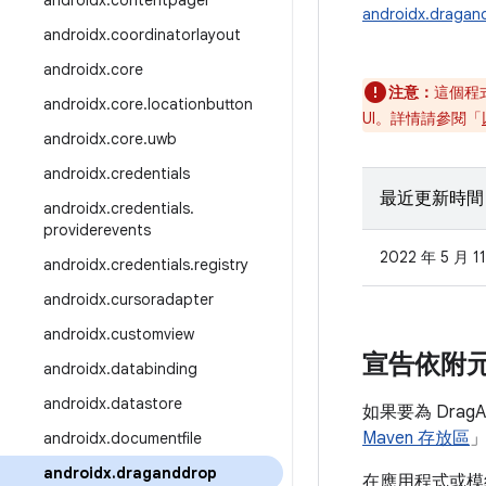
androidx
.
contentpager
androidx.dragan
androidx
.
coordinatorlayout
androidx
.
core
注意：
這個程
androidx
.
core
.
locationbutton
UI。詳情請參閱「
androidx
.
core
.
uwb
androidx
.
credentials
最近更新時間
androidx
.
credentials
.
providerevents
2022 年 5 月 1
androidx
.
credentials
.
registry
androidx
.
cursoradapter
androidx
.
customview
宣告依附
androidx
.
databinding
androidx
.
datastore
如果要為 Drag
Maven 存放區
androidx
.
documentfile
androidx
.
draganddrop
在應用程式或