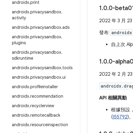
androidx
.
print
1
.
0
.
0-beta
androidx
.
privacysandbox
.
activity
2022 年 3 月 23
androidx
.
privacysandbox
.
ads
發布
androidx
androidx
.
privacysandbox
.
plugins
自上次 A
androidx
.
privacysandbox
.
sdkruntime
1
.
0
.
0-alph
androidx
.
privacysandbox
.
tools
2022 年 2 月 2
androidx
.
privacysandbox
.
ui
androidx.dra
androidx
.
profileinstaller
androidx
.
recommendation
API 相關異動
androidx
.
recyclerview
根據預設，
androidx
.
remotecallback
(
I55792
)
androidx
.
resourceinspection