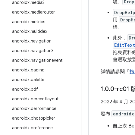
驗。
Drop
androidx
.
media3
androidx
.
mediarouter
DropHel
用
DropH
androidx
.
metrics
標。
androidx
.
multidex
此外，
Dr
androidx
.
navigation
EditText
androidx
.
navigation3
拖曳資料
會選取放
androidx
.
navigationevent
androidx
.
paging
詳情請參閱「
拖
androidx
.
palette
1
.
0
.
0-rc01 
androidx
.
pdf
androidx
.
percentlayout
2022 年 4 月 2
androidx
.
performance
發布
androidx
androidx
.
photopicker
自上次 B
androidx
.
preference