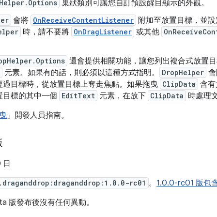
Helper.Options
巢狀類別可讓您自訂預設醒目顯示的外觀。
per
會將
OnReceiveContentListener
附加至放置目標，並設
elper
時，請不要將
OnDragListener
或其他
OnReceiveCon
opHelper.Options
還會提供相關功能，讓您列出複合式放置目
元素。如果有的話，則必須以這種方式指明。
DropHelper
會
經過目標時，從放置目標上奪走焦點。如果拖曳
ClipData
含有文
置目標的其中一個
EditText
元素，在放下
ClipData
時處理
曳
」開發人員指南。
版
0 日
.draganddrop:draganddrop:1.0.0-rc01
。
1.0.0-rc01
eta 版發布後沒有任何異動。