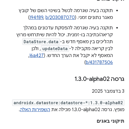
תוקנה בעיה שגרמה לכשל בשינוי השם של קובץ
מאגר נתונים זמני. (
b/203087070
,
I94f89
)
תוקנה בעיה שגרמה להפסקת עדכונים במהלך
קריאה/כתיבה בו-זמנית. יכול להיות שיתרחש מרוץ
תהליכים בין מאסף חדש ב-
DataStore.data
לבין קריאה מקבילה ל-
updateData
, ולכן
המאסף לא יקבל את הערך החדש. ‫(
I6a427
, ‏
)
b/431787506
גרסה ‎1
0-alpha02
.
3
.
‫3 בדצמבר 2025
androidx.datastore:datastore-*:1.3.0-alpha02
מופץ. גרסה ‎1.3.0-alpha02 מכילה את
השמירות האלה
.
תיקוני באגים