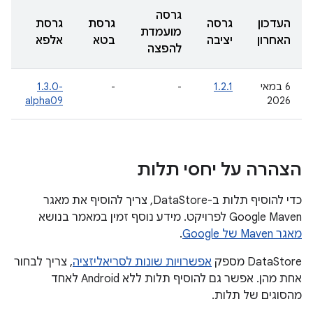
גרסה
העדכון
גרסה
גרסת
גרסת
מועמדת
האחרון
יציבה
בטא
אלפא
להפצה
‫6 במאי
1.2.1
-
-
‎1.3.0-
alpha09
2026
הצהרה על יחסי תלות
כדי להוסיף תלות ב-DataStore, צריך להוסיף את מאגר
Google Maven לפרויקט. מידע נוסף זמין במאמר בנושא
מאגר Maven של Google
.
‫DataStore מספק
אפשרויות שונות לסריאליזציה
, צריך לבחור
אחת מהן. אפשר גם להוסיף תלות ללא Android לאחד
מהסוגים של תלות.