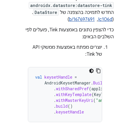
androidx.datastore:datastore-tink
החדש לתמיכה בהצפנה של
DataStore
.
‫(
Ic106d
, ‏
b/167697691
)
כדי להצפין נתונים באמצעות Tink, פועלים לפי
השלבים הבאים:
יוצרים מפתח באמצעות ממשקי API
של Tink:
val
keysetHandle
=
AndroidKeysetManager
.
Builder
()
.
withSharedPref
(
applicationConte
.
withKeyTemplate
(
KeyTemplate
.
cre
.
withMasterKeyUri
(
"android-keyst
.
build
()
.
keysetHandle