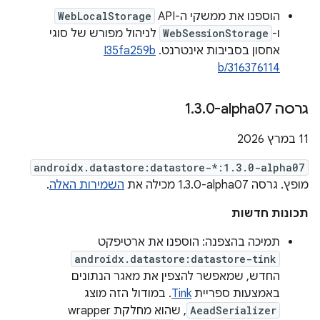
הוספנו את ממשקי ה-API ‏
WebLocalStorage
ו-
WebSessionStorage
לניהול מפורש של סוגי
אחסון בסביבות אינטרנט.
I35fa259b
b/316376114
גרסה ‎1
0-alpha07
.
3
.
‫11 במרץ 2026
androidx.datastore:datastore-*:1.3.0-alpha07
מופץ. גרסה ‎1.3.0-alpha07 מכילה את
השמירות האלה
.
תכונות חדשות
תמיכה בהצפנה: הוספנו את ארטיפקט
androidx.datastore:datastore-tink
החדש, שמאפשר להצפין את מאגר הנתונים
באמצעות ספריית
Tink
. במודול הזה מוצג
AeadSerializer
, שהוא מחלקת wrapper