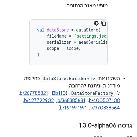
מופע מאגר הנתונים:
val
dataStore
=
dataStore
(
fileName
=
"settings.json"
,
serializer
=
aeadSerializer
,
scope
=
scope
,
)
השקנו את
DataStore.Builder<T>
כחלופה
מודרנית וניתנת להרחבה
ל-
DataStoreFactory
. (
I3b110
, ‏
b/267785821
, ‏
b/400507108
, ‏
b/368385681
, ‏
b/427722902
, ‏
b/370838564
, ‏
b/167697691
)
גרסה ‎1
0-alpha06
.
3
.