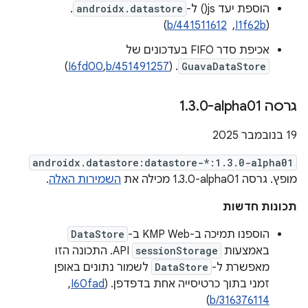
הוספת יעד js() ל-
androidx.datastore
.
(
I1f62b
, ‏
b/441511612
)
אכיפת סדר FIFO בעדכונים של
)
I6fd00
,
b/451491257
. (
GuavaDataStore
גרסה ‎1
0-alpha01
.
3
.
‫19 בנובמבר 2025
androidx.datastore:datastore-*:1.3.0-alpha01
מופץ. גרסה ‎1.3.0-alpha01 מכילה את
השמירות האלה
.
תכונות חדשות
הוספנו תמיכה ב-KMP Web ב-
DataStore
באמצעות
sessionStorage
API. התכונה הזו
מאפשרת ל-
DataStore
לשמור נתונים באופן
זמני בתוך כרטיסייה אחת בדפדפן. ‫(
I60fad
, ‏
)
b/316376114