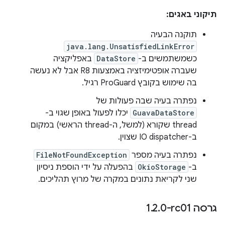
תיקוני באגים:
תוקנה הבעיה
java.lang.UnsatisfiedLinkError
כשמשתמשים ב-
DataStore
באפליקציה
שעברה אופטימיזציה באמצעות R8 אבל לא נעשה
בה שימוש בקובץ ProGuard רגיל.
נפתרה בעיה שבה פעולות של
GuavaDataStore
יכלו לפעול באופן שגוי ב-
thread שקורא (למשל, ה-thread הראשי) במקום
ב-IO dispatcher שצוין.
נפתרה בעיה מספר
FileNotFoundException
ב-
OkioStorage
בהפעלה על ידי הוספת ניסיון
שני לקריאת נתונים במקרה של מרוץ תהליכים.
גרסה ‎1
0-rc01
.
2
.