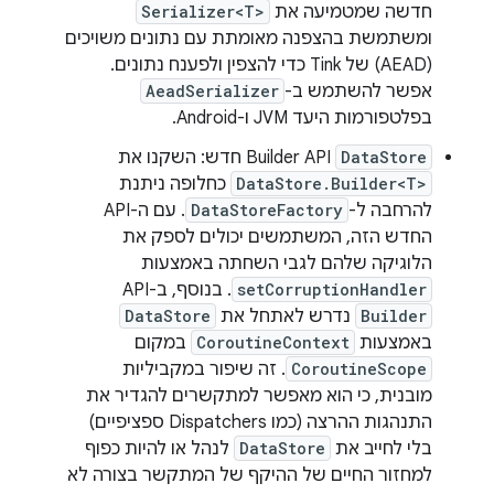
חדשה שמטמיעה את
Serializer<T>
ומשתמשת בהצפנה מאומתת עם נתונים משויכים
(AEAD) של Tink כדי להצפין ולפענח נתונים.
אפשר להשתמש ב-
AeadSerializer
בפלטפורמות היעד JVM ו-Android.
DataStore
Builder API חדש: השקנו את
DataStore.Builder<T>
כחלופה ניתנת
להרחבה ל-
DataStoreFactory
. עם ה-API
החדש הזה, המשתמשים יכולים לספק את
הלוגיקה שלהם לגבי השחתה באמצעות
setCorruptionHandler
. בנוסף, ב-API‏
Builder
נדרש לאתחל את
DataStore
באמצעות
CoroutineContext
במקום
CoroutineScope
. זה שיפור במקביליות
מובנית, כי הוא מאפשר למתקשרים להגדיר את
התנהגות ההרצה (כמו Dispatchers ספציפיים)
בלי לחייב את
DataStore
לנהל או להיות כפוף
למחזור החיים של ההיקף של המתקשר בצורה לא