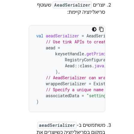
יוצרים
AeadSerializer
שעוטף
סריאליזציה קיימת:
val
aeadSerializer
=
AeadSerializer
(
// Use tink APIs to create an Aead o
aead
=
keysetHandle
.
getPrimitive
(
RegistryConfiguration
.
get
(),
Aead
::
class
.
java
,
),
// AeadSerializer can wrap an existi
wrappedSerializer
=
ExistingSerializ
// Specify a unique name to prevent 
associatedData
=
"settings.json"
.
enc
)
משתמשים ב-
aeadSerializer
במקום בסריאליזציה כשיוצרים את