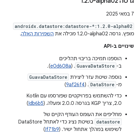
גרסה ‎1
0-alpha02
.
2
.
‫7 במאי 2025
androidx.datastore:datastore-*:1.2.0-alpha02
מופץ. גרסה ‎1.2.0-alpha02 מכילה את
השמירות האלה
.
שינויים ב-API
הוספנו תמיכה בריבוי תהליכים
ב-
GuavaDataStore
. (
e0d608a
).
נוספה שיטת עזר ליצירת
GuavaDataStore
מ-
DataStore
. (
9af26f4
)
כדי להשתמש בפרויקטים שפורסמו עם Kotlin
2.0, צריך KGP בגרסה 2.0.0 ומעלה. (
Idb6b5
)
מחליפים את העומס העודף הקיים של
datastore
בשיטת נציג כדי לאתחל DataStore
לשימוש במהלך אתחול ישיר. (
If71b9
)