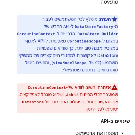
מתאימה.
הערה:
מומלץ לכל המשתמשים לעבור
מ-
ל-API החדש של
DataStoreFactory
. הדרישה ל-
CoroutineContext
DataStore.Builder
במקום ל-
מאפשרת ל-API לאכוף
CoroutineScope
במקביל מבנה טוב יותר. כך מוודאים שפעולות
DataStore לא קשורות למחזורי חיים קצרים של ממשקי
משתמש (למשל,
), ומונעים ביטול
viewModelScope
מוקדם ואובדן נתונים פוטנציאלי.
אזהרה:
חשוב לוודא של-
CoroutineContext
שמועבר לכלי הפיתוח יש
, ושהוא מוגבל לאפליקציה.
Job
אם ההקשר יבוטל, הפעולות הפנימיות של
DataStore
יסתיימו לפני הזמן.
שינויים ב-API
הוספנו את ארטיפקט