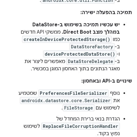
ב-
androidx.core.util.Function
.
תמיכה בהפעלה ישירה:
יש עכשיו תמיכה בשימוש ב-DataStore
במהלך מצב Direct Boot.
ממשקי API חדשים
כמו
createInDeviceProtectedStorage()
ב-
DataStoreFactory
ו-
deviceProtectedDataStore()
ב-
DataStoreDelegate
מאפשרים ליצור את
מאגר הנתונים בתוך האחסון המוגן במכשיר.
שינויים ב-API ובאחסון:
נוסף
PreferencesFileSerializer
שמטמיע
את
androidx.datastore.core.Serializer
לשימוש עם
FileStorage
.
הגדרת בנאי ברירת המחדל של
ReplaceFileCorruptionHandler
לשימוש
נפוץ בקוד.