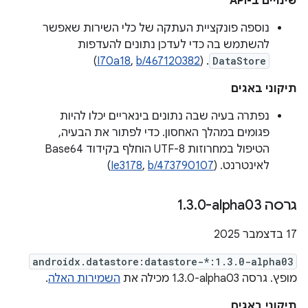
שינויים ב-API
נוספה פונקציית העתקה של כלי השירות שאפשר
להשתמש בה כדי לעדכן נתונים להעדפות
)
I70a18
,
b/467120382
. ‫(
DataStore
תיקוני באגים
נפתרה בעיה שבה נתונים בינאריים יכלו להיות
פגומים במהלך האחסון. כדי לפתור את הבעיה,
הטיפול במחרוזות UTF-8 הוחלף בקידוד Base64
לאינטרנט. (
b/473790107
,
Ie3178
)
גרסה ‎1
0-alpha03
.
3
.
‫17 בדצמבר 2025
androidx.datastore:datastore-*:1.3.0-alpha03
מופץ. גרסה ‎1.3.0-alpha03 מכילה את
השמירות האלה
.
תיקוני באגים