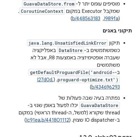
מוסיפים עומס יתר ל-
GuavaDataStore.from
שמקבל Executor במקום
CoroutineContext
.
(
I989fa
, ‏
b/448563183
)
תיקוני באגים
תיקון
java.lang.UnsatisfiedLinkError
כשמשתמשים ב-
DataStore
באפליקציה
שעברה אופטימיזציה באמצעות R8, אבל לא
משתמשים
ב-
getDefaultProguardFile('android-
I27d0d
,
. (
proguard-optimize.txt')
)
b/434696293
נפתרה בעיה שבה פעולות של
GuavaDataStore
יכלו לפעול באופן שגוי ב-
thread שקורא (למשל, ה-thread הראשי) במקום
ב-IO dispatcher שצוין. (
b/441801112
,
Ic91ea
)