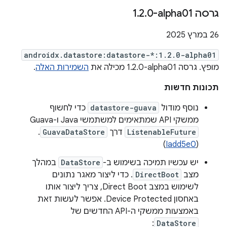
גרסה ‎1
0-alpha01
.
2
.
‫26 במרץ 2025
androidx.datastore:datastore-*:1.2.0-alpha01
מופץ. גרסה ‎1.2.0-alpha01 מכילה את
השמירות האלה
.
תכונות חדשות
נוסף מודול
datastore-guava
כדי לחשוף
ממשקי API שמתאימים למשתמשי Java ו-Guava
ListenableFuture
דרך
GuavaDataStore
.
)
Iadd5e0
(
יש עכשיו תמיכה בשימוש ב-
DataStore
במהלך
מצב
DirectBoot
. כדי ליצור מאגר נתונים
לשימוש במצב Direct Boot, צריך ליצור אותו
באחסון Device Protected. אפשר לעשות זאת
באמצעות ממשקי ה-API החדשים של
DataStore
: ‏