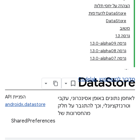
הצהרה על יחסי תלות
‫DataStore להעדפות
DataStore
משוב
גרסה 1.3
גרסה ‎1.3.0-alpha09
גרסה ‎1.3.0-alpha08
גרסה ‎1.3.0-alpha07
Data
Store
מדריך למשתמש
Codelab
הפניית API
לאחסן נתונים באופן אסינכרוני, עקבי
androidx.datastore
וטרנזקציונלי, וכך להתגבר על חלק
מהחסרונות של
SharedPreferences