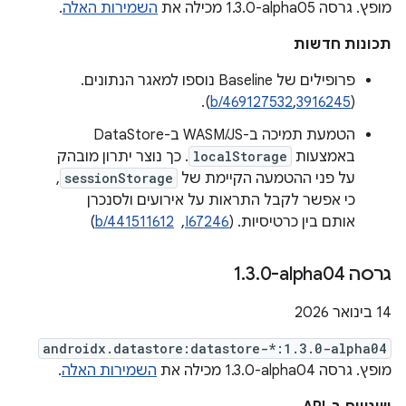
מופץ. גרסה ‎1.3.0-alpha05 מכילה את
השמירות האלה
.
תכונות חדשות
פרופילים של Baseline נוספו למאגר הנתונים.
).
b/469127532
,
3916245
(
הטמעת תמיכה ב-WASM/JS ב-DataStore
באמצעות
localStorage
. כך נוצר יתרון מובהק
על פני ההטמעה הקיימת של
sessionStorage
,
כי אפשר לקבל התראות על אירועים ולסנכרן
אותם בין כרטיסיות. (
I67246
, ‏
b/441511612
)
גרסה ‎1
0-alpha04
.
3
.
‫14 בינואר 2026
androidx.datastore:datastore-*:1.3.0-alpha04
מופץ. גרסה ‎1.3.0-alpha04 מכילה את
השמירות האלה
.