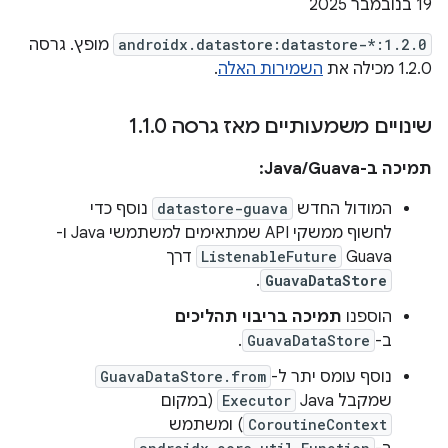
‫19 בנובמבר 2025
androidx.datastore:datastore-*:1.2.0
מופץ. גרסה
1.2.0 מכילה את
השמירות האלה
.
שינויים משמעותיים מאז גרסה 1
0
.
1
.
תמיכה ב-Java/Guava:
המודול החדש
datastore-guava
נוסף כדי
לחשוף ממשקי API שמתאימים למשתמשי Java ו-
Guava
ListenableFuture
דרך
.
GuavaDataStore
הוספנו
תמיכה בריבוי תהליכים
ב-
GuavaDataStore
.
נוסף עומס יתר ל-
GuavaDataStore.from
שמקבל Java
Executor
(במקום
CoroutineContext
) ומשתמש