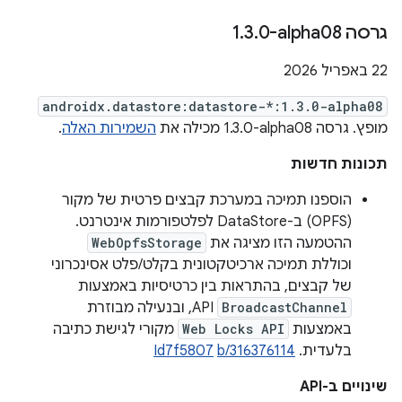
גרסה ‎1
0-alpha08
.
3
.
‫22 באפריל 2026
androidx.datastore:datastore-*:1.3.0-alpha08
מופץ. גרסה ‎1.3.0-alpha08 מכילה את
השמירות האלה
.
תכונות חדשות
הוספנו תמיכה במערכת קבצים פרטית של מקור
(OPFS) ב-DataStore לפלטפורמות אינטרנט.
ההטמעה הזו מציגה את
WebOpfsStorage
וכוללת תמיכה ארכיטקטונית בקלט/פלט אסינכרוני
של קבצים, בהתראות בין כרטיסיות באמצעות
BroadcastChannel
API, ובנעילה מבוזרת
באמצעות
Web Locks API
מקורי לגישת כתיבה
בלעדית.
b/316376114
Id7f5807
שינויים ב-API