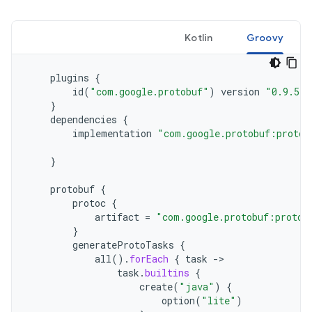
Kotlin
Groovy
plugins
{
id
(
"com.google.protobuf"
)
version
"0.9.5"
}
dependencies
{
implementation
"com.google.protobuf:protob
}
protobuf
{
protoc
{
artifact
=
"com.google.protobuf:protoc
}
generateProtoTasks
{
all
().
forEach
{
task
->
task
.
builtins
{
create
(
"java"
)
{
option
(
"lite"
)