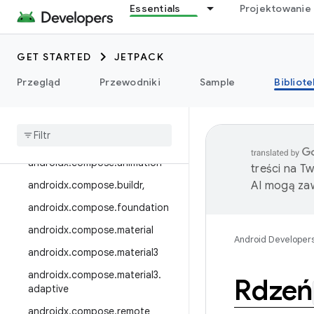
androidx.camera.media3
Essentials
Projektowanie 
androidx.camera.viewfinder
androidx.car
GET STARTED
JETPACK
androidx.car.app
Przegląd
Przewodniki
Sample
Bibliote
Androidx.cardview
androidx
.
collection
androidx
.
compose
androidx
.
compose
.
animation
treści na T
androidx
.
compose
.
buildr
,
AI mogą zaw
androidx
.
compose
.
foundation
androidx
.
compose
.
material
Android Developer
androidx
.
compose
.
material3
androidx
.
compose
.
material3
.
Rdzeń
adaptive
androidx
.
compose
.
remote