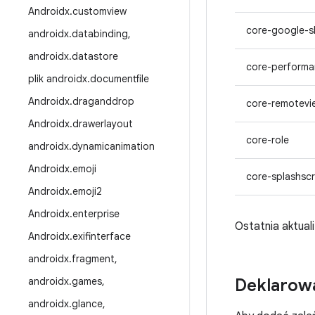
Androidx
.
customview
core-google-s
androidx
.
databinding
,
androidx
.
datastore
core-perform
plik androidx
.
documentfile
Androidx
.
draganddrop
core-remotevi
Androidx
.
drawerlayout
core-role
androidx
.
dynamicanimation
Androidx
.
emoji
core-splashsc
Androidx
.
emoji2
Androidx
.
enterprise
Ostatnia aktualiz
Androidx
.
exifinterface
androidx
.
fragment
,
androidx
.
games
,
Deklarowa
androidx
.
glance
,