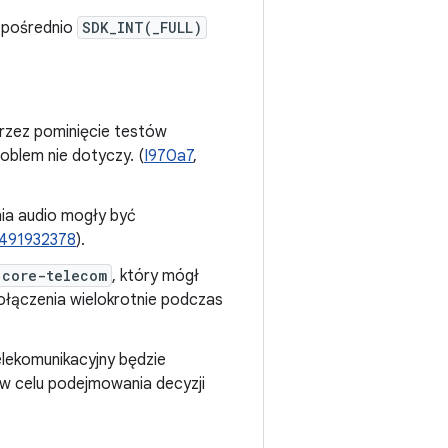
zpośrednio
SDK_INT(_FULL)
przez pominięcie testów
oblem nie dotyczy. (
I970a7
,
ia audio mogły być
/491932378
).
core-telecom
, który mógł
połączenia wielokrotnie podczas
lekomunikacyjny będzie
 w celu podejmowania decyzji