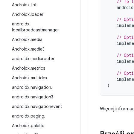
// To t
Androidx
.
lint
android
Androidx
.
loader
// Opti
androidx
.
impleme
localbroadcastmanager
// Opti
Androidx
.
media
impleme
Androidx
.
media3
// Opti
androidx
.
mediarouter
impleme
Androidx
.
metrics
// Opti
Androidx
.
multidex
impleme
}
androidx
.
navigation
.
androidx
.
navigation3
androidx
.
navigationevent
Więcej informac
androidx
.
paging
,
Androidx
.
palette