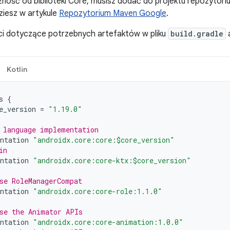
ność od biblioteki Core, musisz dodać do projektu repozytor
dziesz w artykule
Repozytorium Maven Google
.
ci dotyczące potrzebnych artefaktów w pliku
build.gradle
a
Kotlin
s
{
e_version
=
"1.19.0"
 language implementation
ntation
"androidx.core:core:$core_version"
in
ntation
"androidx.core:core-ktx:$core_version"
se RoleManagerCompat
ntation
"androidx.core:core-role:1.1.0"
se the Animator APIs
ntation
"androidx.core:core-animation:1.0.0"