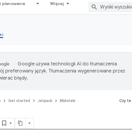
i planowanie
Więcej
ki
Google używa technologii AI do tłumaczenia
wój preferowany język. Tłumaczenia wygenerowane przez
ierać błędy.
s
Get started
Jetpack
Biblioteki
Czy te