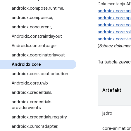
Dokumentacja AP
androidx
.
compose
.
runtime
,
androidx.core.an
androidx
.
compose
.
ui
,
androidx.core.a
androidx.core.co
androidx
.
concurrent
,
androidx.core.ro
Androidx
.
constraintlayout
androidx.core.vi
Androidx
.
contentpager
(
Zobacz dokument
androidx
.
coordinatorlayout
Ta tabela zawie
Androidx
.
core
androidx
.
core
.
locationbutton
Androidx
.
core
.
uwb
Artefakt
androidx
.
credentials
.
androidx
.
credentials
.
providerevents
jądro
androidx
.
credentials
.
registry
androidx
.
cursoradapter
,
core-animatio