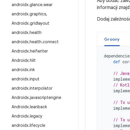
Aby dodać zależ
androidx
.
glance
.
wear
informacji znaj
androidx
.
graphics
,
Dodaj zależnoś
Androidx
.
gridlayout
androidx
.
health
Groovy
androidx
.
health
.
connect
Androidx
.
heifwriter
dependencie
Androidx
.
hilt
def
cor
androidx
.
ink
// Java
androidx
.
input
impleme
// Kotl
androidx
.
interpolator
impleme
Androidx
.
javascriptengine
// To u
Androidx
.
leanback
impleme
Androidx
.
legacy
// To u
androidx
.
lifecycle
impleme