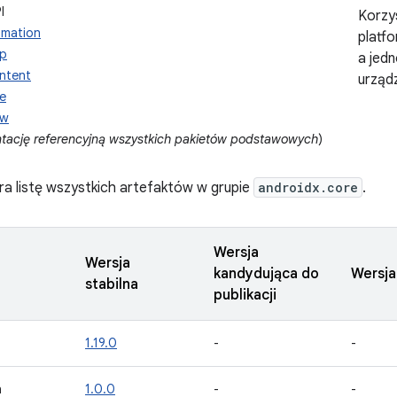
I
Korzys
imation
platfo
pp
a jed
ntent
urząd
le
ew
ację referencyjną wszystkich pakietów podstawowych
)
ra listę wszystkich artefaktów w grupie
androidx.core
.
Wersja
Wersja
kandydująca do
Wersja
stabilna
publikacji
1.19.0
-
-
n
1.0.0
-
-