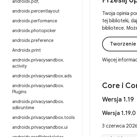
Prześlij o
androidx
.
pdf
,
androidx
.
percentlayout
Twoja opinia po
tej biblioteki, 
androidx
.
performance
bibliotece. Może
androidx
.
photopicker
androidx
.
preference
Tworzenie
Androidx
.
print
Więcej informac
androidx
.
privacysandbox
.
activity
androidx
.
privacysandbox
.
ads
Core i Co
androidx
.
privacysandbox
.
Plugins
Wersja 1
.
19
androidx
.
privacysandbox
.
sdkruntime
Wersja 1
.
19
.
0
androidx
.
privacysandbox
.
tools
3 czerwca 2026 
androidx
.
privacysandbox
.
ui