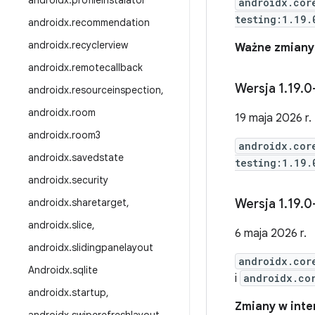
androidx
.
profile
Instalator
androidx.cor
testing:1.19.
androidx
.
recommendation
androidx
.
recyclerview
Ważne zmiany o
androidx
.
remotecallback
Wersja 1
.
19
.
0
androidx
.
resourceinspection
,
androidx
.
room
19 maja 2026 r.
androidx
.
room3
androidx.cor
androidx
.
savedstate
testing:1.19.
androidx
.
security
androidx
.
sharetarget
,
Wersja 1
.
19
.
0
androidx
.
slice
,
6 maja 2026 r.
androidx
.
slidingpanelayout
androidx.cor
Androidx
.
sqlite
i
androidx.co
androidx
.
startup
,
Zmiany w inter