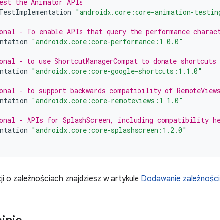
est the Animator APIs
TestImplementation
"androidx.core:core-animation-testin
onal - To enable APIs that query the performance charac
ntation
"androidx.core:core-performance:1.0.0"
onal - to use ShortcutManagerCompat to donate shortcuts
ntation
"androidx.core:core-google-shortcuts:1.1.0"
onal - to support backwards compatibility of RemoteView
ntation
"androidx.core:core-remoteviews:1.1.0"
onal - APIs for SplashScreen, including compatibility he
ntation
"androidx.core:core-splashscreen:1.2.0"
ji o zależnościach znajdziesz w artykule
Dodawanie zależności 