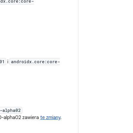
idx.core:core-
01
i
androidx.core:core-
0-alpha02
.0-alpha02 zawiera
te zmiany
.