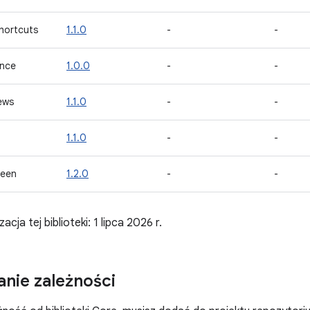
hortcuts
1.1.0
-
-
ance
1.0.0
-
-
ews
1.1.0
-
-
1.1.0
-
-
reen
1.2.0
-
-
acja tej biblioteki: 1 lipca 2026 r.
nie zależności