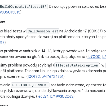
BuildCompat.isAtLeastB*
Dzwoniący powinni sprawdzić be
/505015815
).
dów
o błąd testu w
CallSessionTest
na Androidzie 17 (SDK 37) 
h błędy specyficzne dla wersji na platformach, których ten pr
317
)
o problem w Androidzie 14–16, który powodował, że połączen
anie kierowane na głośnik na początku połączenia (
Ic7000
,
b
iśmy problem powodujący błąd (
IllegalStateException
) w
jeśli platforma Telecom lub usługa zdalna wysyłała zdarzenia 
ji rozszerzenia. (
I00f82
,
b/476724351
)
nienie
BLUETOOTH_CONNECT
zostanie odrzucone, operator te
urystyki rezerwowej do identyfikowania urządzeń do noszenia
ch routingu dźwięku. (
Iec271
,
b/499302063
)