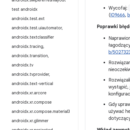
androidx
.
swiperefreshlayout
Wycofaj:
test androidx
(
I09666
,
b
androidx
.
test
.
ext
Poprawki błę
androidx
.
test
.
uiautomator
,
androidx
.
textclassifier
Naprawion
łagodzącyc
androidx
.
tracing
,
b/502732
androidx
.
transition
,
Rozwiązan
androidx
.
tv
nieoczekiw
androidx
.
tvprovider
,
Rozwiązal
androidx
.
text-vertical
wystąpić, 
androidx
.
xr
.
arcore
konfigurac
androidx
.
xr
.
compose
Gdy upraw
używać he
androidx
.
xr
.
compose
.
material3
dotyczący
androidx
.
xr
.
glimmer