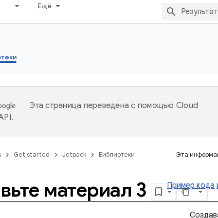
Ещё
отеки
Эта страница переведена с помощью
Cloud
 API
.
s
Get started
Jetpack
Библиотеки
Эта информац
вьте материал 3
Пример кода
Создав