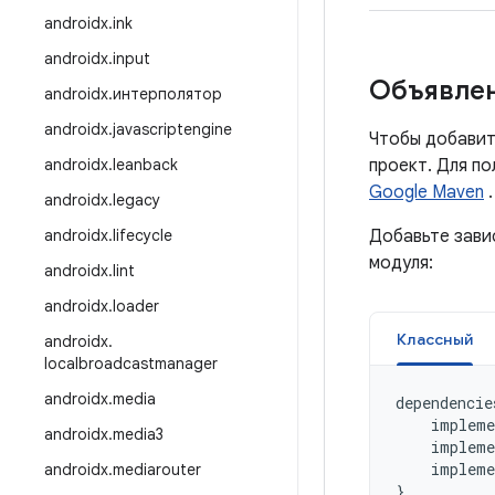
androidx
.
ink
androidx
.
input
Объявлен
androidx
.
интерполятор
androidx
.
javascriptengine
Чтобы добавит
androidx
.
leanback
проект. Для п
Google Maven
.
androidx
.
legacy
androidx
.
lifecycle
Добавьте зави
модуля:
androidx
.
lint
androidx
.
loader
Классный
androidx
.
localbroadcastmanager
androidx
.
media
dependencie
impleme
androidx
.
media3
impleme
impleme
androidx
.
mediarouter
}