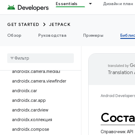
Essentials
Дизайн и план
androidx.benchmark
androidx.biometric
GET STARTED
JETPACK
androidx.bluetooth
Обзор
Руководства
Примеры
Библи
androidx.browser
androidx
.
камера
androidx
.
camera
.
featurecombinationquery
androidx
.
camera
.
media3
Translation
androidx
.
camera
.
viewfinder
androidx
.
car
Android Developer
androidx
.
car
.
app
androidx
.
cardview
Соста
androidx
.
коллекция
androidx
.
compose
Справочник API