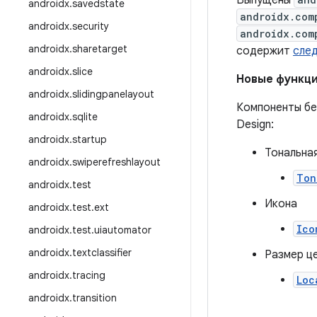
Выпущены
androidx
.
savedstate
androidx.com
androidx
.
security
androidx.com
androidx
.
sharetarget
содержит
сле
androidx
.
slice
Новые функц
androidx
.
slidingpanelayout
Компоненты бе
androidx
.
sqlite
Design:
androidx
.
startup
Тональна
androidx
.
swiperefreshlayout
Ton
androidx
.
test
Икона
androidx
.
test
.
ext
Ico
androidx
.
test
.
uiautomator
androidx
.
textclassifier
Размер ц
androidx
.
tracing
Loc
androidx
.
transition