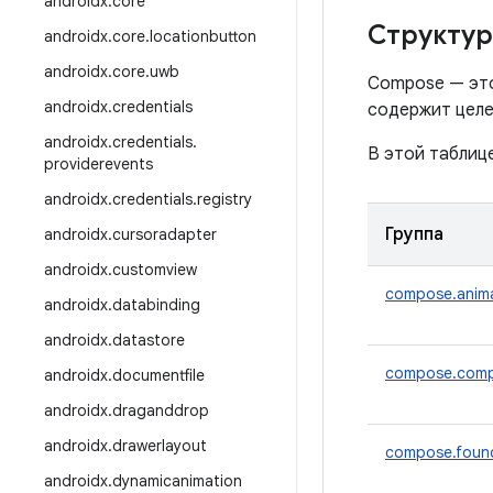
androidx
.
core
Структур
androidx
.
core
.
locationbutton
androidx
.
core
.
uwb
Compose — это
androidx
.
credentials
содержит целе
androidx
.
credentials
.
В этой таблице
providerevents
androidx
.
credentials
.
registry
Группа
androidx
.
cursoradapter
androidx
.
customview
compose.anim
androidx
.
databinding
androidx
.
datastore
compose.comp
androidx
.
documentfile
androidx
.
draganddrop
androidx
.
drawerlayout
compose.foun
androidx
.
dynamicanimation