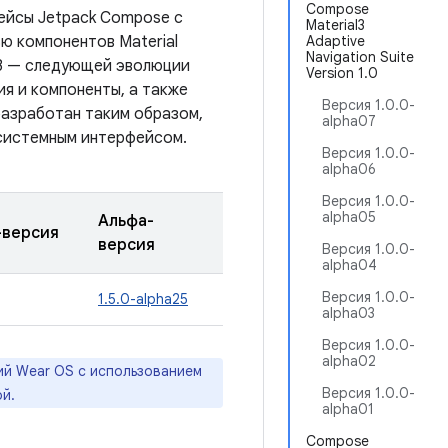
Compose
ейсы Jetpack Compose с
Material3
ю компонентов Material
Adaptive
Navigation Suite
 3 — следующей эволюции
Version 1.0
ия и компоненты, а также
Версия 1.0.0-
 разработан таким образом,
alpha07
 системным интерфейсом.
Версия 1.0.0-
alpha06
Версия 1.0.0-
alpha05
Альфа-
-версия
версия
Версия 1.0.0-
alpha04
Версия 1.0.0-
1.5.0-alpha25
alpha03
Версия 1.0.0-
alpha02
ий Wear OS с использованием
Версия 1.0.0-
й.
alpha01
Compose