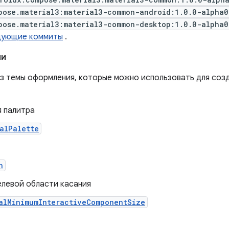
pose.material3:material3-common-android:1.0.0-alpha0
pose.material3:material3-common-desktop:1.0.0-alpha0
дующие коммиты
.
ии
з темы оформления, которые можно использовать для созд
я палитра
alPalette
n
елевой области касания
alMinimumInteractiveComponentSize