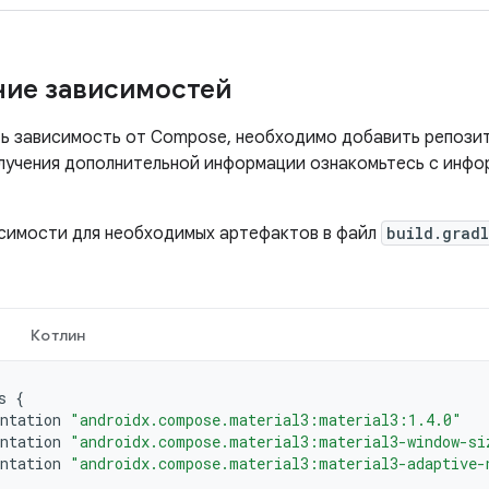
ие зависимостей
ь зависимость от Compose, необходимо добавить репозит
олучения дополнительной информации ознакомьтесь с инф
симости для необходимых артефактов в файл
build.grad
Котлин
s
{
ntation
"androidx.compose.material3:material3:1.4.0"
ntation
"androidx.compose.material3:material3-window-si
ntation
"androidx.compose.material3:material3-adaptive-