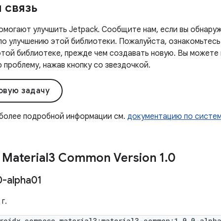
 связь
омогают улучшить Jetpack. Сообщите нам, если вы обнаруж
 по улучшению этой библиотеки. Пожалуйста, ознакомьтесь
этой библиотеке, прежде чем создавать новую. Вы можете
проблему, нажав кнопку со звездочкой.
овую задачу
 более подробной информации см.
документацию по систе
Material3 Common Version 1
.
0
0-alpha01
г.
roidx.compose.material3:material3-common:1.0.0-alph