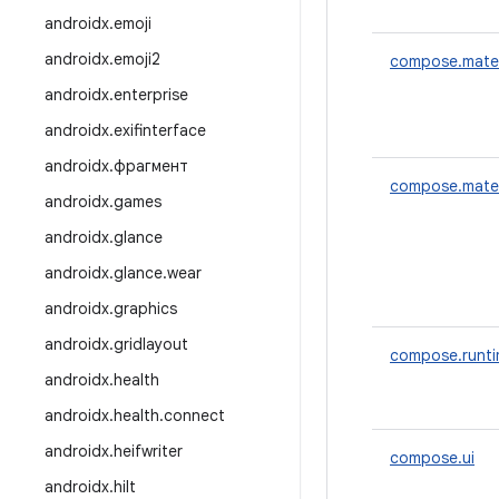
androidx
.
emoji
androidx
.
emoji2
compose.mater
androidx
.
enterprise
androidx
.
exifinterface
androidx
.
фрагмент
compose.mater
androidx
.
games
androidx
.
glance
androidx
.
glance
.
wear
androidx
.
graphics
androidx
.
gridlayout
compose.runt
androidx
.
health
androidx
.
health
.
connect
androidx
.
heifwriter
compose.ui
androidx
.
hilt