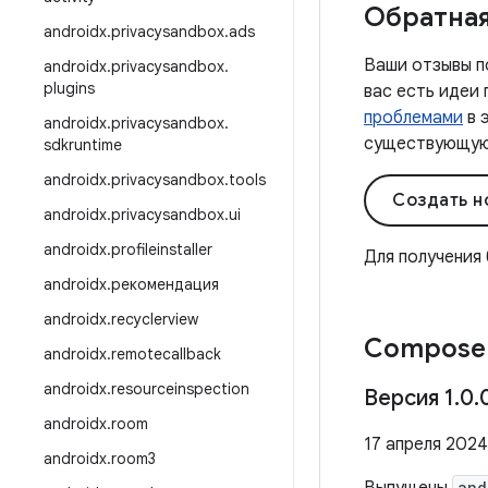
Обратная
androidx
.
privacysandbox
.
ads
Ваши отзывы п
androidx
.
privacysandbox
.
plugins
вас есть идеи
проблемами
в 
androidx
.
privacysandbox
.
существующую 
sdkruntime
androidx
.
privacysandbox
.
tools
Создать н
androidx
.
privacysandbox
.
ui
androidx
.
profileinstaller
Для получения
androidx
.
рекомендация
androidx
.
recyclerview
Compose 
androidx
.
remotecallback
androidx
.
resourceinspection
Версия 1
.
0
.
androidx
.
room
17 апреля 2024 
androidx
.
room3
and