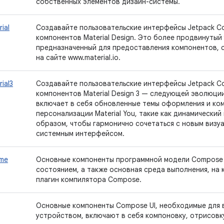
собственных элементов дизайн-системы.
ial
Создавайте пользовательские интерфейсы Jetpack C
компонентов Material Design. Это более продвинутый
предназначенный для предоставления компонентов,
на сайте www.material.io.
ial3
Создавайте пользовательские интерфейсы Jetpack 
компонентов Material Design 3 — следующей эволюции M
включает в себя обновленные темы оформления и ком
персонализации Material You, такие как динамический
образом, чтобы гармонично сочетаться с новым визуа
системным интерфейсом.
ime
Основные компоненты программной модели Compose 
состоянием, а также основная среда выполнения, на
плагин компилятора Compose.
Основные компоненты Compose UI, необходимые для 
устройством, включают в себя компоновку, отрисовку