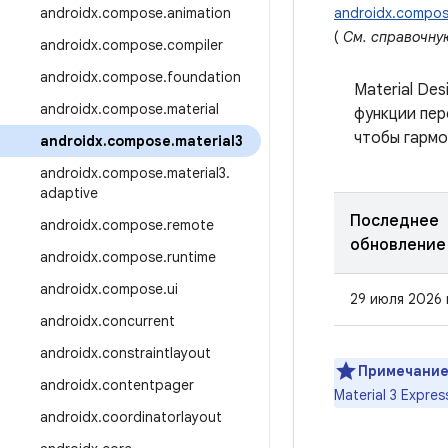
androidx
.
compose
.
animation
androidx.compos
(
См. справочну
androidx
.
compose
.
compiler
androidx
.
compose
.
foundation
Material De
androidx
.
compose
.
material
функции пер
чтобы гармо
androidx
.
compose
.
material3
androidx
.
compose
.
material3
.
adaptive
Последнее
androidx
.
compose
.
remote
обновление
androidx
.
compose
.
runtime
androidx
.
compose
.
ui
29 июля 2026 
androidx
.
concurrent
androidx
.
constraintlayout
Примечание
androidx
.
contentpager
Material 3 Expr
androidx
.
coordinatorlayout