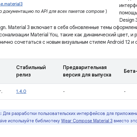
e.material3
интерф
ю документацию по API для всех пакетов compose
)
помощь
Design
sign. Material 3 включает в себя обновленные темы оформлен
сонализации Material You, такие как динамический цвет, и
нично сочетаться с новым визуальным стилем Android 12 и
Стабильный
Предварительная
Бета
релиз
версия для выпуска
г.
1.4.0
-
-
:
Для разработки пользовательских интерфейсов для приложен
essive используйте библиотеку
Wear Compose Material 3
вместо это