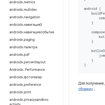
androidx
.
metrics
android
{
androidx
.
multidex
buildFe
androidx
.
navigation
com
}
androidx
.
навигация3
compose
androidx
.
навигациясобытие
kot
androidx
.
paging
}
androidx
.
палитра
kotlinO
androidx
.
pdf
jvm
}
androidx
.
percentlayout
}
Androidx
.
Performance
androidx
.
фотопикер
Для получения
androidx
.
preference
сборки»
.
androidx
.
print
androidx
.
privacysandbox
.
activity