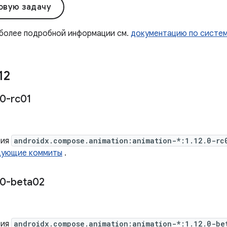
овую задачу
 более подробной информации см.
документацию по систе
12
0-rc01
.
сия
androidx.compose.animation:animation-*:1.12.0-rc
дующие коммиты
.
0-beta02
сия
androidx.compose.animation:animation-*:1.12.0-be