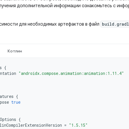
олучения дополнительной информации ознакомьтесь с инф
симости для необходимых артефактов в файл
build.grad
Котлин
s
{
ntation
"androidx.compose.animation:animation:1.11.4"
atures
{
pose
true
Options
{
linCompilerExtensionVersion
=
"1.5.15"