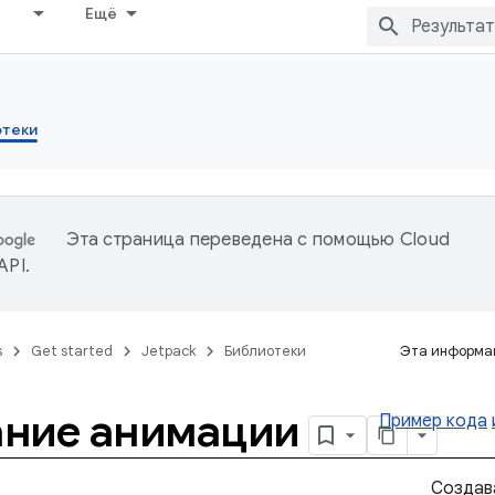
Ещё
отеки
Эта страница переведена с помощью
Cloud
 API
.
s
Get started
Jetpack
Библиотеки
Эта информац
ание анимации
Пример кода
Создав