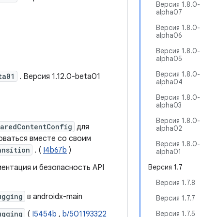
Версия 1.8.0-
alpha07
Версия 1.8.0-
alpha06
Версия 1.8.0-
alpha05
Версия 1.8.0-
ta01
. Версия 1.12.0-beta01
alpha04
Версия 1.8.0-
alpha03
Версия 1.8.0-
aredContentConfig
для
alpha02
оваться вместе со своим
Версия 1.8.0-
ansition
. (
I4b67b
)
alpha01
ентация и безопасность API
Версия 1.7
Версия 1.7.8
ugging
в androidx-main
Версия 1.7.7
ugging
(
I5454b
,
b/501193322
Версия 1.7.5