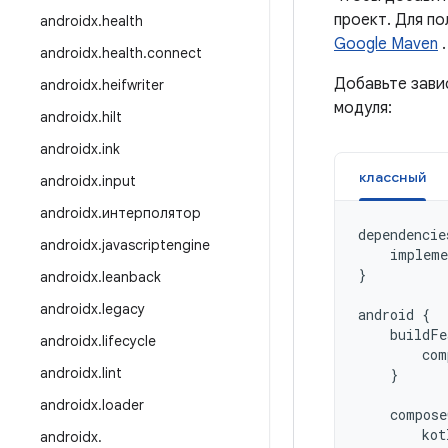
проект. Для п
androidx
.
health
Google Maven
.
androidx
.
health
.
connect
Добавьте зави
androidx
.
heifwriter
модуля:
androidx
.
hilt
androidx
.
ink
классный
androidx
.
input
androidx
.
интерполятор
dependencie
androidx
.
javascriptengine
impleme
}
androidx
.
leanback
androidx
.
legacy
android
{
buildFe
androidx
.
lifecycle
com
androidx
.
lint
}
androidx
.
loader
compose
kot
androidx
.