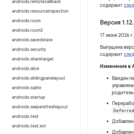
androidx
.
remotecallback
содержит
сле
androidx
.
resourceinspection
androidx
.
room
Версия 1
.
12
.
androidx
.
room3
17 июня 2026 г.
androidx
.
savedstate
Выпущена вер
androidx
.
security
содержит
сле
androidx
.
sharetarget
Изменения в 
androidx
.
slice
androidx
.
slidingpanelayout
Введен п
управлен
androidx
.
sqlite
родитель
androidx
.
startup
Перерабо
androidx
.
swiperefreshlayout
Deferre
androidx
.
test
Добавле
androidx
.
test
.
ext
Добавле