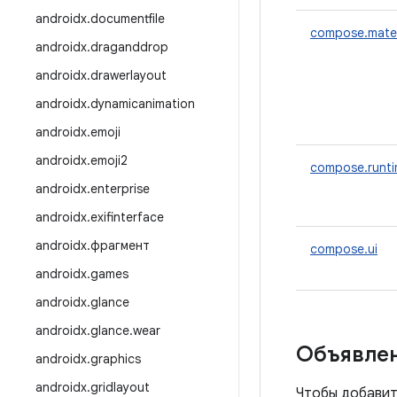
androidx
.
documentfile
compose.mater
androidx
.
draganddrop
androidx
.
drawerlayout
androidx
.
dynamicanimation
androidx
.
emoji
androidx
.
emoji2
compose.runt
androidx
.
enterprise
androidx
.
exifinterface
androidx
.
фрагмент
compose.ui
androidx
.
games
androidx
.
glance
androidx
.
glance
.
wear
Объявлен
androidx
.
graphics
androidx
.
gridlayout
Чтобы добавит