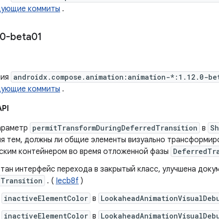
дующие коммиты
.
0-beta01
сия
androidx.compose.animation:animation-*:1.12.0-be
дующие коммиты
.
API
араметр
permitTransformDuringDeferredTransition
в
Sh
ия тем, должны ли общие элементы визуально трансформир
ским контейнером во время отложенной фазы
DeferredTr
тан интерфейс перехода в закрытый класс, улучшена докум
dTransition
. (
Iecb8f
)
н
inactiveElementColor
в
LookaheadAnimationVisualDeb
н
inactiveElementColor
в
LookaheadAnimationVisualDeb