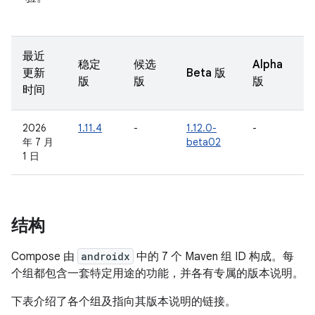
最近
稳定
候选
Alpha
更新
Beta 版
版
版
版
时间
2026
1.11.4
-
1.12.0-
-
年 7 月
beta02
1 日
结构
Compose 由
androidx
中的 7 个 Maven 组 ID 构成。每
个组都包含一套特定用途的功能，并各有专属的版本说明。
下表介绍了各个组及指向其版本说明的链接。