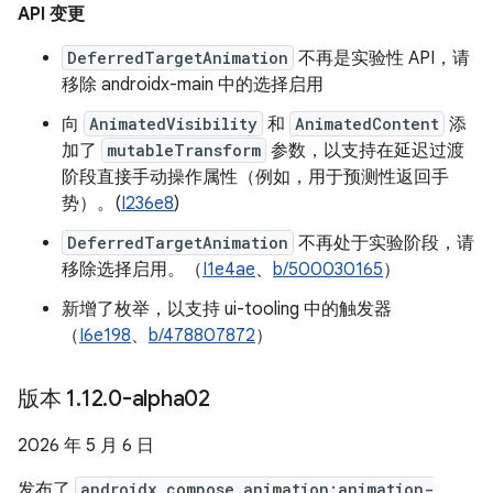
API 变更
DeferredTargetAnimation
不再是实验性 API，请
移除 androidx-main 中的选择启用
向
AnimatedVisibility
和
AnimatedContent
添
加了
mutableTransform
参数，以支持在延迟过渡
阶段直接手动操作属性（例如，用于预测性返回手
势）。(
I236e8
)
DeferredTargetAnimation
不再处于实验阶段，请
移除选择启用。（
I1e4ae
、
b/500030165
）
新增了枚举，以支持 ui-tooling 中的触发器
（
I6e198
、
b/478807872
）
版本 1
.
12
.
0-alpha02
2026 年 5 月 6 日
发布了
androidx.compose.animation:animation-