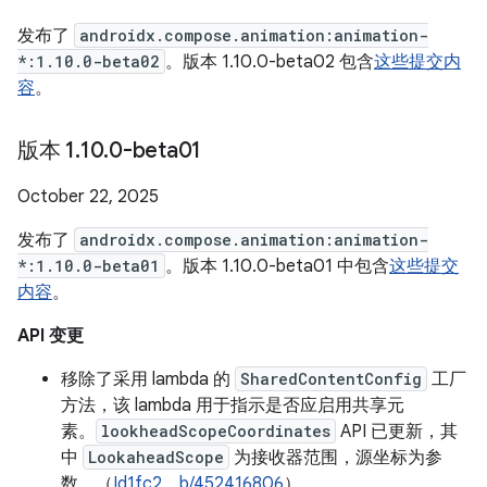
发布了
androidx.compose.animation:animation-
*:1.10.0-beta02
。版本 1.10.0-beta02 包含
这些提交内
容
。
版本 1
.
10
.
0-beta01
October 22, 2025
发布了
androidx.compose.animation:animation-
*:1.10.0-beta01
。版本 1.10.0-beta01 中包含
这些提交
内容
。
API 变更
移除了采用 lambda 的
SharedContentConfig
工厂
方法，该 lambda 用于指示是否应启用共享元
素。
lookheadScopeCoordinates
API 已更新，其
中
LookaheadScope
为接收器范围，源坐标为参
数。（
Id1fc2
、
b/452416806
）