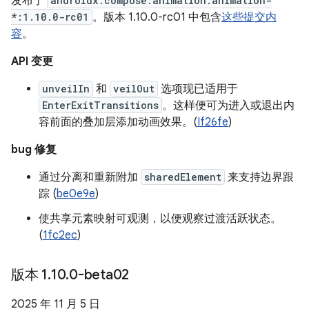
发布了
androidx.compose.animation:animation-
*:1.10.0-rc01
。版本 1.10.0-rc01 中包含
这些提交内
容
。
API 变更
unveilIn
和
veilOut
选项现已适用于
EnterExitTransitions
。这样便可为进入或退出内
容前面的叠加层添加动画效果。(
If26fe
)
bug 修复
通过分离和重新附加
sharedElement
来支持边界跟
踪 (
be0e9e
)
使共享元素映射可观测，以便观察过渡活跃状态。
(
1fc2ec
)
版本 1
.
10
.
0-beta02
2025 年 11 月 5 日