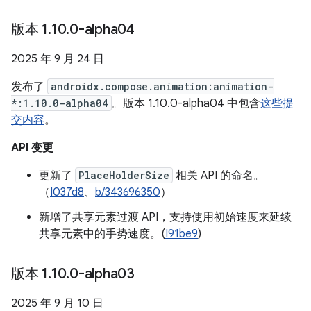
版本 1
.
10
.
0-alpha04
2025 年 9 月 24 日
发布了
androidx.compose.animation:animation-
*:1.10.0-alpha04
。版本 1.10.0-alpha04 中包含
这些提
交内容
。
API 变更
更新了
PlaceHolderSize
相关 API 的命名。
（
I037d8
、
b/343696350
）
新增了共享元素过渡 API，支持使用初始速度来延续
共享元素中的手势速度。(
I91be9
)
版本 1
.
10
.
0-alpha03
2025 年 9 月 10 日