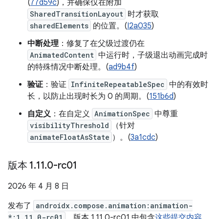
(
77d59c
)，并确保仅在附加
SharedTransitionLayout
时才获取
sharedElements
的位置。(
I2a035
)
中断处理
：修复了在父级过渡仍在
AnimatedContent
中运行时，子级退出动画完成时
的特殊情况中断处理。(
ad9b4f
)
验证
：验证
InfiniteRepeatableSpec
中的有效时
长，以防止出现时长为 0 的周期。(
151b6d
)
自定义
：在自定义
AnimationSpec
中尊重
visibilityThreshold
（针对
animateFloatAsState
）。(
3a1cdc
)
版本 1
.
11
.
0-rc01
2026 年 4 月 8 日
发布了
androidx.compose.animation:animation-
*:1.11.0-rc01
。版本 1.11.0-rc01 中包含
这些提交内容
。