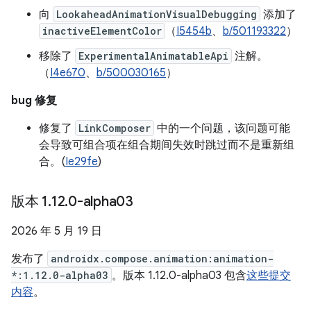
向
LookaheadAnimationVisualDebugging
添加了
inactiveElementColor
（
I5454b
、
b/501193322
）
移除了
ExperimentalAnimatableApi
注解。
（
I4e670
、
b/500030165
）
bug 修复
修复了
LinkComposer
中的一个问题，该问题可能
会导致可组合项在组合期间失效时跳过而不是重新组
合。(
Ie29fe
)
版本 1
.
12
.
0-alpha03
2026 年 5 月 19 日
发布了
androidx.compose.animation:animation-
*:1.12.0-alpha03
。版本 1.12.0-alpha03 包含
这些提交
内容
。