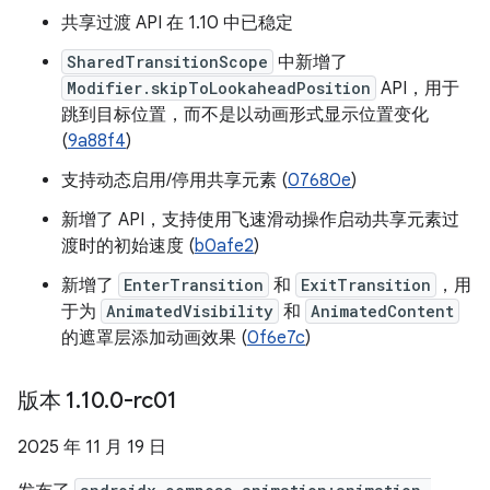
共享过渡 API 在 1.10 中已稳定
SharedTransitionScope
中新增了
Modifier.skipToLookaheadPosition
API，用于
跳到目标位置，而不是以动画形式显示位置变化
(
9a88f4
)
支持动态启用/停用共享元素 (
07680e
)
新增了 API，支持使用飞速滑动操作启动共享元素过
渡时的初始速度 (
b0afe2
)
新增了
EnterTransition
和
ExitTransition
，用
于为
AnimatedVisibility
和
AnimatedContent
的遮罩层添加动画效果 (
0f6e7c
)
版本 1
.
10
.
0-rc01
2025 年 11 月 19 日