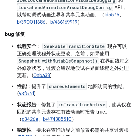
izedLookaheadAnimationVisualDebugging
和
LookaheadAnimationVisualDebugConfig
API，
以帮助调试动画边界和共享元素动画。（
Id5575
、
b/390011686
、
b/466169919
）
bug 修复
线程安全
：
SeekableTransitionState
现在可以
正确处理线程外状态更改。之前，如果使用
Snapshot.withMutableSnapshot()
在界面线程之
外修改状态，过渡会错误地尝试在界面线程之外处理
更新。(
0aba38
)
性能
：提升了
sharedElements
地图访问的性能。
(
93f57d
)
状态报告
：修复了
isTransitionActive
，使其仅在
匹配的共享元素存在有效动画时报告 true。
（
d3426a
、
b/474385510
）
稳定性
：要求在查询边界之前放置必需的共享过渡根