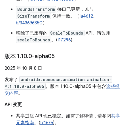
BoundsTransform
接口已更新，以与
SizeTransform
保持一致。（
Ia46f2
、
b/343696350
）
移除了已废弃的
ScaleToBounds
API。请改用
scaleToBounds
。(
I17296
)
版本 1
.
10
.
0-alpha05
2025 年 10 月 8 日
发布了
androidx.compose.animation:animation-
*:1.10.0-alpha05
。版本 1.10.0-alpha05 中包含
这些提
交内容
。
API 变更
共享过渡 API 现已稳定。如需了解详情，请参阅
共享
元素指南
。(
I7167e
)。