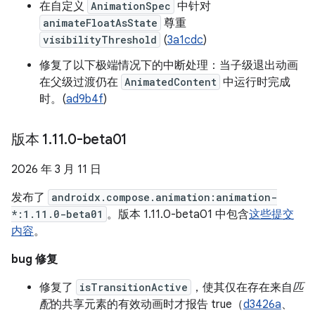
在自定义
AnimationSpec
中针对
animateFloatAsState
尊重
visibilityThreshold
(
3a1cdc
)
修复了以下极端情况下的中断处理：当子级退出动画
在父级过渡仍在
AnimatedContent
中运行时完成
时。(
ad9b4f
)
版本 1
.
11
.
0-beta01
2026 年 3 月 11 日
发布了
androidx.compose.animation:animation-
*:1.11.0-beta01
。版本 1.11.0-beta01 中包含
这些提交
内容
。
bug 修复
修复了
isTransitionActive
，使其仅在存在来自
匹
配
的共享元素的有效动画时才报告 true（
d3426a
、