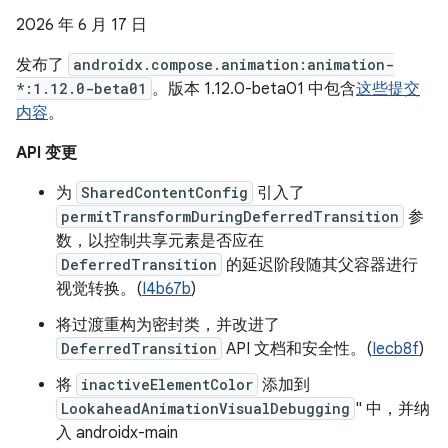
2026 年 6 月 17 日
发布了
androidx.compose.animation:animation-
*:1.12.0-beta01
。版本 1.12.0-beta01 中包含
这些提交
内容
。
API 变更
为
SharedContentConfig
引入了
permitTransformDuringDeferredTransition
参
数，以控制共享元素是否应在
DeferredTransition
的延迟阶段随其父容器进行
视觉转换。(
I4b67b
)
将过渡重构为密封类，并改进了
DeferredTransition
API 文档和安全性。(
Iecb8f
)
将
inactiveElementColor
添加到
LookaheadAnimationVisualDebugging
" 中，并纳
入 androidx-main