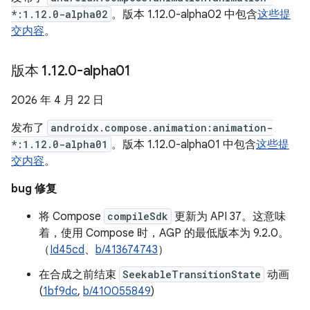
*:1.12.0-alpha02
。版本 1.12.0-alpha02 中包含
这些提
交内容
。
版本 1
.
12
.
0-alpha01
2026 年 4 月 22 日
发布了
androidx.compose.animation:animation-
*:1.12.0-alpha01
。版本 1.12.0-alpha01 中包含
这些提
交内容
。
bug 修复
将 Compose
compileSdk
更新为 API 37。这意味
着，使用 Compose 时，AGP 的最低版本为 9.2.0。
（
Id45cd
、
b/413674743
）
在合成之前结束
SeekableTransitionState
动画
(
1bf9dc
,
b/410055849
)