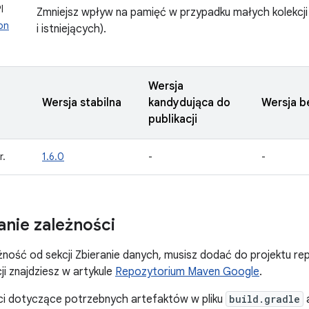
I
Zmniejsz wpływ na pamięć w przypadku małych kolekcji
on
i istniejących).
Wersja
Wersja stabilna
kandydująca do
Wersja b
publikacji
r.
1.6.0
-
-
nie zależności
ność od sekcji Zbieranie danych, musisz dodać do projektu r
ji znajdziesz w artykule
Repozytorium Maven Google
.
ci dotyczące potrzebnych artefaktów w pliku
build.gradle
a