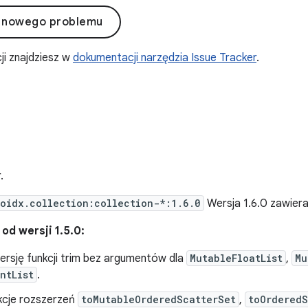
 nowego problemu
ji znajdziesz w
dokumentacji narzędzia Issue Tracker
.
6
.
oidx.collection:collection-*:1.6.0
Wersja 1.6.0 zawier
od wersji 1.5.0:
rsję funkcji trim bez argumentów dla
MutableFloatList
,
Mu
ntList
.
kcje rozszerzeń
toMutableOrderedScatterSet
,
toOrderedS