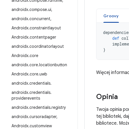
androidx
.
compose
.
runtime
,
androidx
.
compose
.
ui
,
Groovy
androidx
.
concurrent
,
Androidx
.
constraintlayout
dependencie
Androidx
.
contentpager
def
col
impleme
androidx
.
coordinatorlayout
}
Androidx
.
core
androidx
.
core
.
locationbutton
Więcej informac
Androidx
.
core
.
uwb
androidx
.
credentials
.
androidx
.
credentials
.
Opinia
providerevents
androidx
.
credentials
.
registry
Twoja opinia po
tej biblioteki, 
androidx
.
cursoradapter
,
bibliotece. Może
Androidx
.
customview