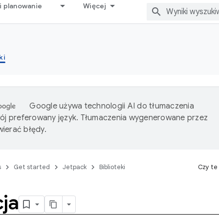
i planowanie
Więcej
ki
Google używa technologii AI do tłumaczenia
wój preferowany język. Tłumaczenia wygenerowane przez
ierać błędy.
s
Get started
Jetpack
Biblioteki
Czy te
ja