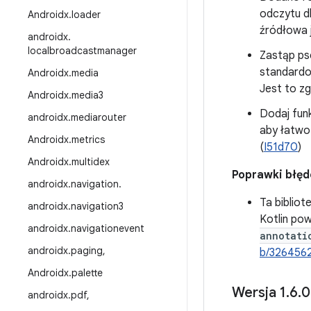
odczytu dl
Androidx
.
loader
źródłowa j
androidx
.
localbroadcastmanager
Zastąp ps
standardo
Androidx
.
media
Jest to zg
Androidx
.
media3
Dodaj fun
androidx
.
mediarouter
aby łatwo 
Androidx
.
metrics
(
I51d70
)
Androidx
.
multidex
Poprawki błę
androidx
.
navigation
.
Ta bibliot
androidx
.
navigation3
Kotlin po
androidx
.
navigationevent
annotati
androidx
.
paging
,
b/326456
Androidx
.
palette
Wersja 1
.
6
.
0
androidx
.
pdf
,