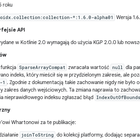
5 roku
oidx.collection:collection-*:1.6.0-alpha01
Wersja 1.6
fejsie API
wydane w Kotlinie 2.0 wymagają do użycia KGP 2.0.0 lub nowsz
dów
 funkcja
SparseArrayCompat
zwracała wartość
null
dla pa
ano indeks, który mieścił się w przydzielonym zakresie, ale 
-1
. Zgodnie z dokumentacją takie zachowanie nigdy nie było 
y zakres danych wejściowych. Ta zmiana naprawia to zachowa
ia nieprawidłowego indeksu zgłaszać błąd
IndexOutOfBound
rzny
’owi Whartonowi za te publikacje:
działanie
joinToString
do kolekcji platformy, dodając separ