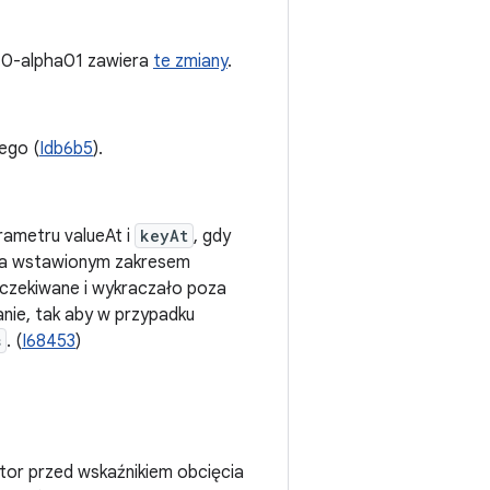
.0-alpha01 zawiera
te zmiany
.
ego (
Idb6b5
).
rametru valueAt i
keyAt
, gdy
poza wstawionym zakresem
oczekiwane i wykraczało poza
nie, tak aby w przypadku
s
. (
I68453
)
ator przed wskaźnikiem obcięcia