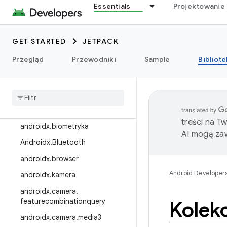
Essentials
Projektowanie 
androidx.appcompat
androidx.appfunctions
GET STARTED
JETPACK
androidx.appsearch
Przegląd
Przewodniki
Sample
Bibliote
Androidx.arch.core
androidx
.
asynclayoutinflater
,
Androidx
.
autofill
Androidx
.
benchmark
treści na T
androidx
.
biometryka
AI mogą zaw
Androidx
.
Bluetooth
androidx
.
browser
Android Developer
androidx
.
kamera
androidx
.
camera
.
featurecombinationquery
Kolekc
androidx
.
camera
.
media3