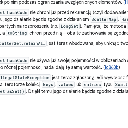
tek po nim podczas ograniczania uwzględnionych elementów. (
I
Set.hashCode
nie chroni już przed rekurencją (czyli dodawanie
u jego działanie będzie zgodne z działaniem
ScatterMap
,
Ha
partych na rozproszeniu (np.
LongSet
). Pamiętaj, że metoda
, a
toString
chroni przed nią – oba te zachowania są zgodne 
catterSet.retainAll
jest teraz wbudowana, aby uniknąć twor
Set.hashCode
nie używa już swojej pojemności w obliczeniach
e o różnej pojemności, nadal dają tę samą wartość. (
Ic863b
)
IllegalStateException
jest teraz zgłaszany, jeśli wywołasz 
a iteratorze kolekcji
keys
,
values
lub
entries
typu
Scatt
et.asSet()
. Dzięki temu jego działanie będzie zgodne z dzia
5