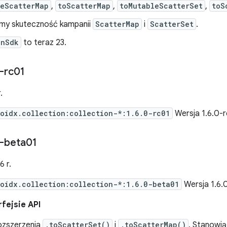
leScatterMap
,
toScatterMap
,
toMutableScatterSet
,
toS
śmy skuteczność kampanii
ScatterMap
i
ScatterSet
.
inSdk
to teraz 23.
-rc01
.
oidx.collection:collection-*:1.6.0-rc01
Wersja 1.6.0-
-beta01
6 r.
oidx.collection:collection-*:1.6.0-beta01
Wersja 1.6.
fejsie API
ozszerzenia
.toScatterSet()
i
.toScatterMap()
. Stanowią