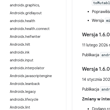
toMutab
androidx
.
graphics
,
Poprawili
Androidx
.
gridlayout
Wersja
m
androidx
.
health
androidx
.
health
.
connect
Wersja 1
.
6
.
0
Androidx
.
heifwriter
Androidx
.
hilt
11 lutego 2026 r
androidx
.
ink
Publikacja
andr
androidx
.
input
androidx
.
interpolator
Wersja 1
.
6
.
0
Androidx
.
javascriptengine
14 stycznia 202
Androidx
.
leanback
Publikacja
andr
Androidx
.
legacy
Zmiany w inter
androidx
.
lifecycle
Androidx
.
lint
Dodano r