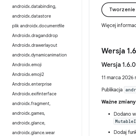
androidx
.
databinding
,
Tworzenie
androidx
.
datastore
Więcej informac
plik androidx
.
documentfile
Androidx
.
draganddrop
Androidx
.
drawerlayout
Wersja 1
.
androidx
.
dynamicanimation
Wersja 1
.
6
.
0
Androidx
.
emoji
Androidx
.
emoji2
11 marca 2026 r
Androidx
.
enterprise
Publikacja
andr
Androidx
.
exifinterface
Ważne zmiany 
androidx
.
fragment
,
androidx
.
games
,
Dodano we
MutableI
androidx
.
glance
,
Dodaj fun
androidx
.
glance
.
wear