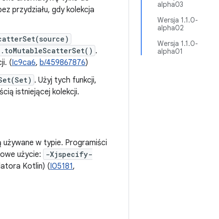
alpha03
bez przydziału, gdy kolekcja
Wersja 1.1.0-
alpha02
catterSet(source)
Wersja 1.1.0-
.toMutableScatterSet()
.
alpha01
i. (
Ic9ca6
,
b/459867876
)
Set(Set)
. Użyj tych funkcji,
ą istniejącej kolekcji.
są używane w typie. Programiści
łowe użycie:
-Xjspecify-
atora Kotlin) (
I05181
,