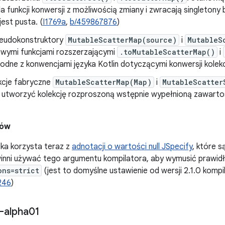
a funkcji konwersji z możliwością zmiany i zwracają singletony 
est pusta. (
I1769a
,
b/459867876
)
eudokonstruktory
MutableScatterMap(source)
i
MutableS
wymi funkcjami rozszerzającymi
.toMutableScatterMap()
i
odne z konwencjami języka Kotlin dotyczącymi konwersji kolekcj
kcje fabryczne
MutableScatterMap(Map)
i
MutableScatter
utworzyć kolekcję rozproszoną wstępnie wypełnioną zawartości
dów
eka korzysta teraz z
adnotacji o wartości null JSpecify
, które 
winni używać tego argumentu kompilatora, aby wymusić prawid
ons=strict
(jest to domyślne ustawienie od wersji 2.1.0 kompil
246
)
-alpha01