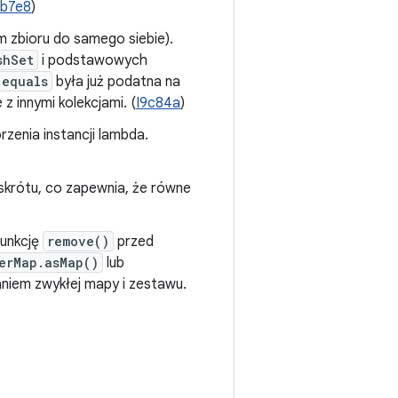
1b7e8
)
m zbioru do samego siebie).
shSet
i podstawowych
equals
była już podatna na
z innymi kolekcjami. (
I9c84a
)
zenia instancji lambda.
 skrótu, co zapewnia, że równe
funkcję
remove()
przed
erMap.asMap()
lub
łaniem zwykłej mapy i zestawu.