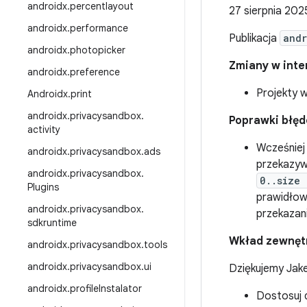
androidx
.
percentlayout
27 sierpnia 202
androidx
.
performance
Publikacja
andr
androidx
.
photopicker
Zmiany w inter
androidx
.
preference
Projekty 
Androidx
.
print
androidx
.
privacysandbox
.
Poprawki błę
activity
Wcześniej
androidx
.
privacysandbox
.
ads
przekazyw
androidx
.
privacysandbox
.
0..size 
Plugins
prawidłow
androidx
.
privacysandbox
.
przekazan
sdkruntime
Wkład zewnęt
androidx
.
privacysandbox
.
tools
androidx
.
privacysandbox
.
ui
Dziękujemy Jake
androidx
.
profile
Instalator
Dostosuj 