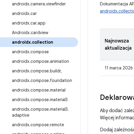
androidx
.
camera
.
viewfinder
Dokumentacja AP
androidx.collecti
androidx
.
car
androidx
.
car
.
app
Androidx
.
cardview
Najnowsza
androidx
.
collection
aktualizacja
androidx
.
compose
androidx
.
compose
.
animation
11 marca 2026 
androidx
.
compose
.
buildr
,
androidx
.
compose
.
foundation
androidx
.
compose
.
material
Deklarowa
androidx
.
compose
.
material3
androidx
.
compose
.
material3
.
Aby dodać zależ
adaptive
Więcej informac
androidx
.
compose
.
remote
Dodaj zależnoś