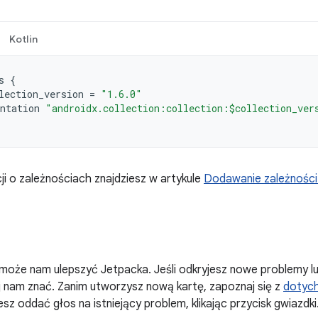
Kotlin
s
{
lection_version
=
"1.6.0"
ntation
"androidx.collection:collection:$collection_ver
ji o zależnościach znajdziesz w artykule
Dodawanie zależności 
może nam ulepszyć Jetpacka. Jeśli odkryjesz nowe problemy l
daj nam znać. Zanim utworzysz nową kartę, zapoznaj się z
dotyc
sz oddać głos na istniejący problem, klikając przycisk gwiazdki