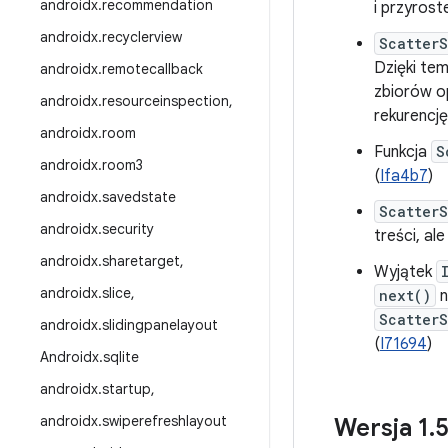
androidx
.
recommendation
i przyros
androidx
.
recyclerview
Scatter
Dzięki tem
androidx
.
remotecallback
zbiorów o
androidx
.
resourceinspection
,
rekurencję
androidx
.
room
Funkcja
S
androidx
.
room3
(
Ifa4b7
)
androidx
.
savedstate
Scatter
androidx
.
security
treści, al
androidx
.
sharetarget
,
Wyjątek
androidx
.
slice
,
next()
n
ScatterS
androidx
.
slidingpanelayout
(
I71694
)
Androidx
.
sqlite
androidx
.
startup
,
androidx
.
swiperefreshlayout
Wersja 1
.