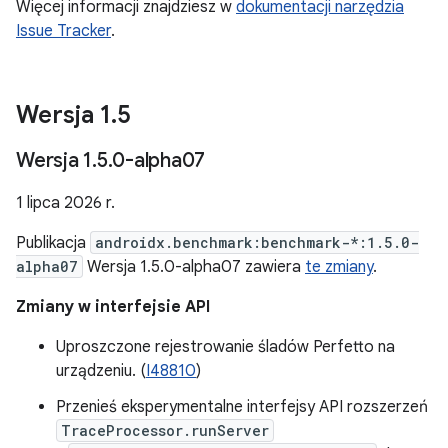
Więcej informacji znajdziesz w
dokumentacji narzędzia
Issue Tracker
.
Wersja 1
.
5
Wersja 1
.
5
.
0-alpha07
1 lipca 2026 r.
Publikacja
androidx.benchmark:benchmark-*:1.5.0-
alpha07
Wersja 1.5.0-alpha07 zawiera
te zmiany
.
Zmiany w interfejsie API
Uproszczone rejestrowanie śladów Perfetto na
urządzeniu. (
I48810
)
Przenieś eksperymentalne interfejsy API rozszerzeń
TraceProcessor.runServer