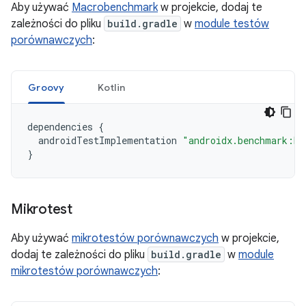
Aby używać
Macrobenchmark
w projekcie, dodaj te
zależności do pliku
build.gradle
w
module testów
porównawczych
:
Groovy
Kotlin
dependencies
{
androidTestImplementation
"androidx.benchmark:be
}
Mikrotest
Aby używać
mikrotestów porównawczych
w projekcie,
dodaj te zależności do pliku
build.gradle
w
module
mikrotestów porównawczych
: