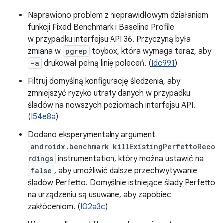
Naprawiono problem z nieprawidłowym działaniem
funkcji Fixed Benchmark i Baseline Profile
w przypadku interfejsu API 36. Przyczyną była
zmiana w
pgrep
toybox, która wymaga teraz, aby
-a
drukował pełną linię poleceń. (
Idc991
)
Filtruj domyślną konfigurację śledzenia, aby
zmniejszyć ryzyko utraty danych w przypadku
śladów na nowszych poziomach interfejsu API.
(
I54e8a
)
Dodano eksperymentalny argument
androidx.benchmark.killExistingPerfettoReco
rdings
instrumentation, który można ustawić na
false
, aby umożliwić dalsze przechwytywanie
śladów Perfetto. Domyślnie istniejące ślady Perfetto
na urządzeniu są usuwane, aby zapobiec
zakłóceniom. (
I02a3c
)