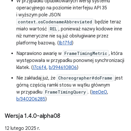
W przypadku opublikowanych wersji systemu
operacyjnego na poziomie interfejsu API 35
i wyższym pole JSON
context.osCodenameAbbreviated
będzie teraz
miało wartość
REL
, ponieważ nazwy kodowe inne
niż numeryczne nie są już obsługiwane przez
platformę bazową. (
Ib17fd
)
Naprawiono awarię w
FrameTimingMetric
, która
występowała w przypadku ponownej synchronizacji
klatek. (
I7c6f4
,
b/394610806
)
Nie zakładaj już, że
Choreographer#doFrame
jest
górną częścią ramki stosu w wątku głównym
w przypadku
FrameTimingQuery
. (
Iee0e0
,
b/340206285
)
Wersja 1
.
4
.
0-alpha08
12 lutego 2025 r.