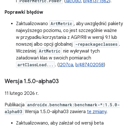
i
PowerMetric.Power
(
Iac0d0
,
b/481371562
).
Poprawki błędów
Zaktualizowano
ArtMetric
, aby uwzględnić pakiety
najwyższego poziomu, co jest szczególnie ważne
w przypadku korzystania z AGP/R8 w wersji 9.1 lub
nowszej albo opcji globalnej
-repackageclasses
.
Wcześniej
ArtMetric
nie wykrywał tych
załadowań klas w swoich pomiarach
artClassLoad...
. (
I207ca
,
b/487402058
)
Wersja 1
.
5
.
0-alpha03
11 lutego 2026 r.
Publikacja
androidx.benchmark:benchmark-*:1.5.0-
alpha03
Wersja 1.5.0-alpha03 zawiera
te zmiany
.
Zaktualizowano, aby zależał od wersji beta