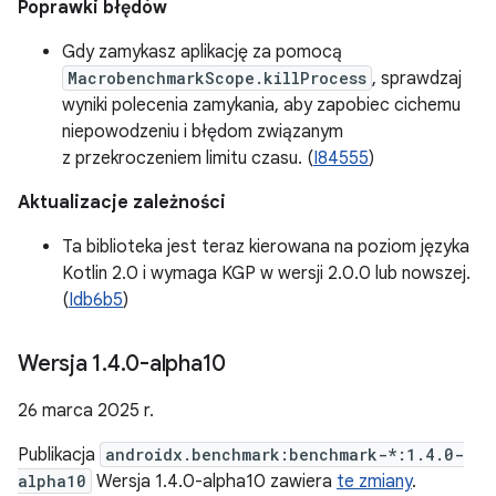
Poprawki błędów
Gdy zamykasz aplikację za pomocą
MacrobenchmarkScope.killProcess
, sprawdzaj
wyniki polecenia zamykania, aby zapobiec cichemu
niepowodzeniu i błędom związanym
z przekroczeniem limitu czasu. (
I84555
)
Aktualizacje zależności
Ta biblioteka jest teraz kierowana na poziom języka
Kotlin 2.0 i wymaga KGP w wersji 2.0.0 lub nowszej.
(
Idb6b5
)
Wersja 1
.
4
.
0-alpha10
26 marca 2025 r.
Publikacja
androidx.benchmark:benchmark-*:1.4.0-
alpha10
Wersja 1.4.0-alpha10 zawiera
te zmiany
.