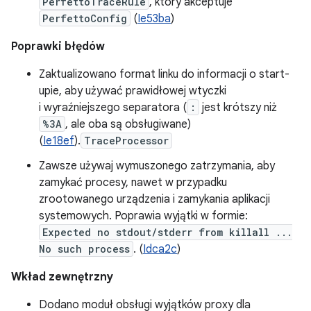
PerfettoTraceRule
, który akceptuje
PerfettoConfig
(
Ie53ba
)
Poprawki błędów
Zaktualizowano format linku do informacji o start-
upie, aby używać prawidłowej wtyczki
i wyraźniejszego separatora (
:
jest krótszy niż
%3A
, ale oba są obsługiwane)
(
Ie18ef
).
TraceProcessor
Zawsze używaj wymuszonego zatrzymania, aby
zamykać procesy, nawet w przypadku
zrootowanego urządzenia i zamykania aplikacji
systemowych. Poprawia wyjątki w formie:
Expected no stdout/stderr from killall ...
No such process
. (
Idca2c
)
Wkład zewnętrzny
Dodano moduł obsługi wyjątków proxy dla