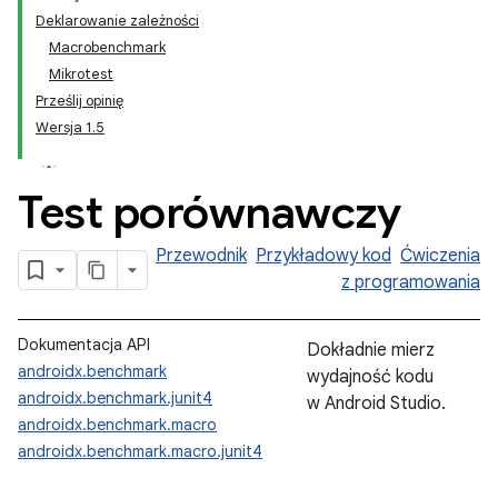
Deklarowanie zależności
Macrobenchmark
Mikrotest
Prześlij opinię
Wersja 1.5
Test porównawczy
Przewodnik
Przykładowy kod
Ćwiczenia
z programowania
Dokumentacja API
Dokładnie mierz
androidx.benchmark
wydajność kodu
androidx.benchmark.junit4
w Android Studio.
androidx.benchmark.macro
androidx.benchmark.macro.junit4