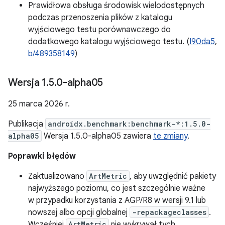
Prawidłowa obsługa środowisk wielodostępnych
podczas przenoszenia plików z katalogu
wyjściowego testu porównawczego do
dodatkowego katalogu wyjściowego testu. (
I90da5
,
b/489358149
)
Wersja 1
.
5
.
0-alpha05
25 marca 2026 r.
Publikacja
androidx.benchmark:benchmark-*:1.5.0-
alpha05
Wersja 1.5.0-alpha05 zawiera
te zmiany
.
Poprawki błędów
Zaktualizowano
ArtMetric
, aby uwzględnić pakiety
najwyższego poziomu, co jest szczególnie ważne
w przypadku korzystania z AGP/R8 w wersji 9.1 lub
nowszej albo opcji globalnej
-repackageclasses
.
Wcześniej
ArtMetric
nie wykrywał tych