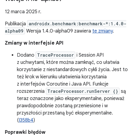
12 marca 2025 r.
Publikacja
androidx.benchmark:benchmark-*:1.4.0-
alpha09
Wersja 1.4.0-alpha09 zawiera
te zmiany
.
Zmiany w interfejsie API
Dodano
TraceProcessor
i Session API
z uchwytami, które można zamknąć, co ułatwia
korzystanie z niestandardowych cykli życia. Jest to
też krok w kierunku ułatwienia korzystania
z interfejsów Coroutine i Java API. Funkcje
rozszerzenia
TraceProcessor.runServer {}
są
teraz oznaczone jako eksperymentalne, ponieważ
prawdopodobnie zostaną przeniesione i w
przyszłości przestaną być eksperymentalne.
(
I358b4
)
Poprawki błędów