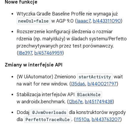
Nowe funkcje
Wtyczka Gradle Baseline Profile nie wymaga już
newDsl=false
w AGP 9.0 (
Iaaac7
,
b/443311090
)
Rozszerzenie konfiguracji śledzenia o rozmiar
rdzenia (np. mały/duży) w śladach systemu/Perfetto
przechwytywanych przez test porównawczy.
(
I8e397
,
b/457469959
)
Zmiany w interfejsie API
(W UiAutomator) Zmieniono
startActivity
wait
na wait for new window. (
I35da6
,
b/440021797
)
Stabilizacja interfejsów API
BlackHole
w androidx.benchmark. (
I2b67e
,
b/451749438
)
Dodaj
@JvmOverloads
dla konstruktorów wygody
dla
PerfettoTraceRule
. (
I1510a
,
b/443763207
)