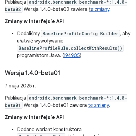
Publikacja
androidx.benchmark:benchmark-*:1.4.0-
beta02
Wersja 1.4.0-beta02 zawiera
te zmiany
.
Zmiany w interfejsie API
Dodaliśmy
BaselineProfileConfig.Builder
, aby
ułatwić wywoływanie
BaselineProfileRule.collectWithResults()
programistom Java. (
I94905
)
Wersja 1
.
4
.
0-beta01
7 maja 2025 r.
Publikacja
androidx.benchmark:benchmark-*:1.4.0-
beta01
Wersja 1.4.0-beta01 zawiera
te zmiany
.
Zmiany w interfejsie API
Dodano wariant konstruktora