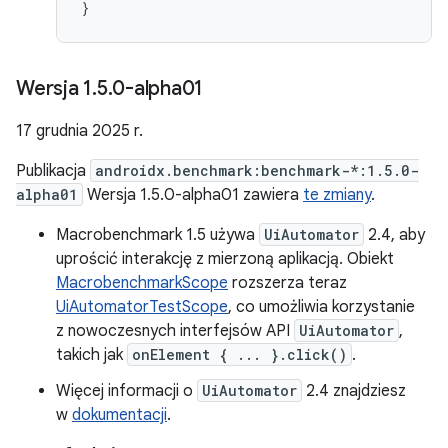
}
Wersja 1
.
5
.
0-alpha01
17 grudnia 2025 r.
Publikacja
androidx.benchmark:benchmark-*:1.5.0-
alpha01
Wersja 1.5.0-alpha01 zawiera
te zmiany
.
Macrobenchmark 1.5 używa
UiAutomator
2.4, aby
uprościć interakcję z mierzoną aplikacją. Obiekt
MacrobenchmarkScope
rozszerza teraz
UiAutomatorTestScope
, co umożliwia korzystanie
z nowoczesnych interfejsów API
UiAutomator
,
takich jak
onElement { ... }.click()
.
Więcej informacji o
UiAutomator
2.4 znajdziesz
w
dokumentacji
.