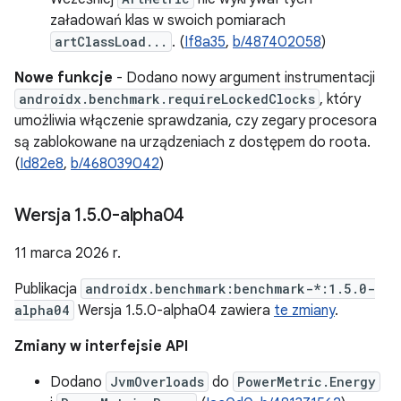
załadowań klas w swoich pomiarach
artClassLoad...
. (
If8a35
,
b/487402058
)
Nowe funkcje
- Dodano nowy argument instrumentacji
androidx.benchmark.requireLockedClocks
, który
umożliwia włączenie sprawdzania, czy zegary procesora
są zablokowane na urządzeniach z dostępem do roota.
(
Id82e8
,
b/468039042
)
Wersja 1
.
5
.
0-alpha04
11 marca 2026 r.
Publikacja
androidx.benchmark:benchmark-*:1.5.0-
alpha04
Wersja 1.5.0-alpha04 zawiera
te zmiany
.
Zmiany w interfejsie API
Dodano
JvmOverloads
do
PowerMetric.Energy