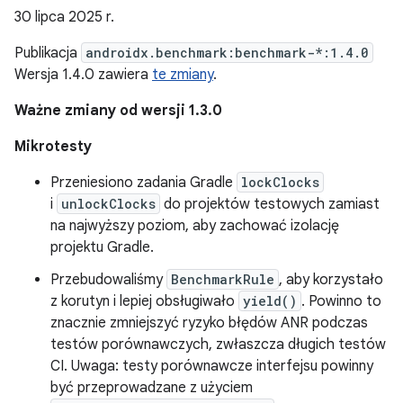
30 lipca 2025 r.
Publikacja
androidx.benchmark:benchmark-*:1.4.0
Wersja 1.4.0 zawiera
te zmiany
.
Ważne zmiany od wersji 1.3.0
Mikrotesty
Przeniesiono zadania Gradle
lockClocks
i
unlockClocks
do projektów testowych zamiast
na najwyższy poziom, aby zachować izolację
projektu Gradle.
Przebudowaliśmy
BenchmarkRule
, aby korzystało
z korutyn i lepiej obsługiwało
yield()
. Powinno to
znacznie zmniejszyć ryzyko błędów ANR podczas
testów porównawczych, zwłaszcza długich testów
CI. Uwaga: testy porównawcze interfejsu powinny
być przeprowadzane z użyciem