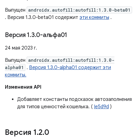
Выпущен
androidx.autofill:autofill:1.3.0-beta01
. Версия 1.3.0-beta01 содержит
эти коммиты
.
Версия 1
.
3
.
0-альфа01
24 мая 2023 г.
Выпущен
androidx.autofill:autofill:1.3.0-
alpha01
.
Версия 1.3.0-alpha01 содержит эти
коммиты.
Изменения API
Добавляет константы подсказок автозаполнения
для типов ценностей кошелька. (
Ie5d9d
)
Версия 1
.
2
.
0