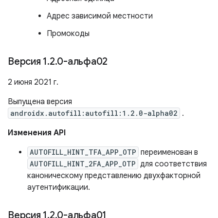
Адрес зависимой местности
Промокоды
Версия 1
.
2
.
0-альфа02
2 июня 2021 г.
Выпущена версия
androidx.autofill:autofill:1.2.0-alpha02
.
Изменения API
AUTOFILL_HINT_TFA_APP_OTP
переименован в
AUTOFILL_HINT_2FA_APP_OTP
для соответствия
каноническому представлению двухфакторной
аутентификации.
Версия 1
.
2
.
0-альфа01