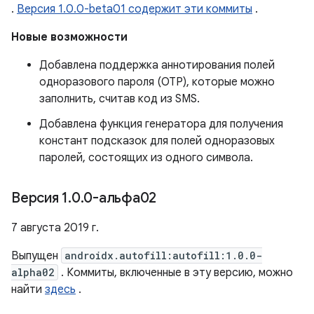
.
Версия 1.0.0-beta01 содержит эти коммиты
.
Новые возможности
Добавлена ​​поддержка аннотирования полей
одноразового пароля (OTP), которые можно
заполнить, считав код из SMS.
Добавлена ​​функция генератора для получения
констант подсказок для полей одноразовых
паролей, состоящих из одного символа.
Версия 1
.
0
.
0-альфа02
7 августа 2019 г.
Выпущен
androidx.autofill:autofill:1.0.0-
alpha02
. Коммиты, включенные в эту версию, можно
найти
здесь
.