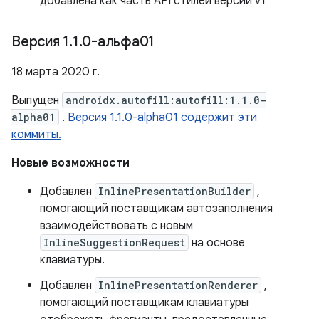
добавлена ​​как часть API стилей версии v1
Версия 1
.
1
.
0-альфа01
18 марта 2020 г.
Выпущен
androidx.autofill:autofill:1.1.0-
alpha01
.
Версия 1.1.0-alpha01 содержит эти
коммиты.
Новые возможности
Добавлен
InlinePresentationBuilder
,
помогающий поставщикам автозаполнения
взаимодействовать с новым
InlineSuggestionRequest
на основе
клавиатуры.
Добавлен
InlinePresentationRenderer
,
помогающий поставщикам клавиатуры