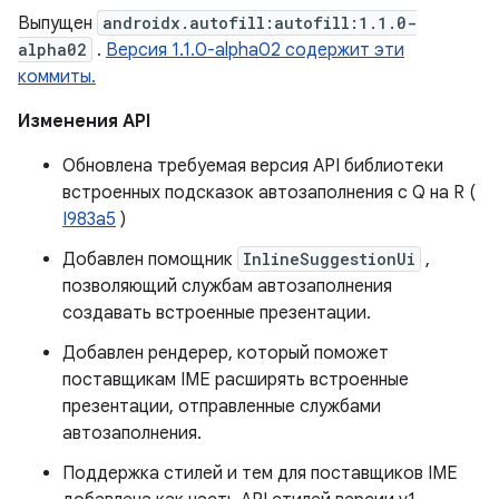
Выпущен
androidx.autofill:autofill:1.1.0-
alpha02
.
Версия 1.1.0-alpha02 содержит эти
коммиты.
Изменения API
Обновлена ​​требуемая версия API библиотеки
встроенных подсказок автозаполнения с Q на R (
I983a5
)
Добавлен помощник
InlineSuggestionUi
,
позволяющий службам автозаполнения
создавать встроенные презентации.
Добавлен рендерер, который поможет
поставщикам IME расширять встроенные
презентации, отправленные службами
автозаполнения.
Поддержка стилей и тем для поставщиков IME