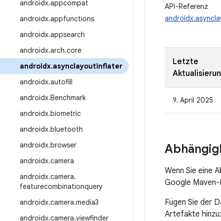
androidx
.
appcompat
API-Referenz
androidx.asynclay
androidx
.
appfunctions
androidx
.
appsearch
androidx
.
arch
.
core
Letzte
androidx
.
asynclayoutinflater
Aktualisieru
androidx
.
autofill
androidx
.
Benchmark
9. April 2025
androidx
.
biometric
androidx
.
bluetooth
androidx
.
browser
Abhängigk
androidx
.
camera
Wenn Sie eine A
androidx
.
camera
.
Google Maven-Re
featurecombinationquery
Fügen Sie der D
androidx
.
camera
.
media3
Artefakte hinzu
androidx
.
camera
.
viewfinder