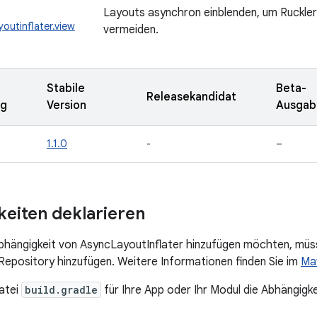
Layouts asynchron einblenden, um Ruckler
outinflater.view
vermeiden.
Stabile
Beta-
Releasekandidat
ng
Version
Ausgab
1.1.0
-
–
eiten deklarieren
bhängigkeit von AsyncLayoutInflater hinzufügen möchten, müss
pository hinzufügen. Weitere Informationen finden Sie im
Ma
atei
build.gradle
für Ihre App oder Ihr Modul die Abhängigke
: