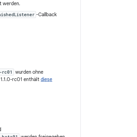
t werden.
nishedListener
-Callback
-rc01
wurden ohne
 1.1.0-rc01 enthält
diese
d
-beta01