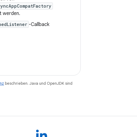
syncAppCompatFactory
t werden.
hedListener
-Callback
enz
beschrieben. Java und OpenJDK sind