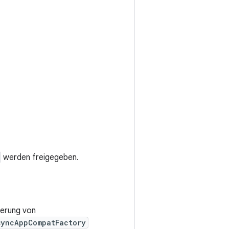
werden freigegeben.
sierung von
syncAppCompatFactory