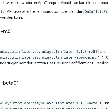
ellt werden, wodurch AppCompat-Ansichten korrekt initialisier
ate
API akzeptiert einen Executor, über den der
OnInflateFi
 werden kann.
0-rc01
nclayoutinflater:asynclayoutinflater:1.1.0-rc01
und
nclayoutinflater:asynclayoutinflater-appcompat:1.1.0
derungen seit der letzten Betaversion veröffentlicht. Version
0-beta01
nclayoutinflater:asynclayoutinflater:1.1.0-beta01
un
nclayoutinflater:asynclayoutinflater-appcompat:1.1.0