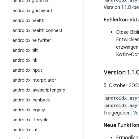
androidx
.
graphics
Version 1.1.0-b
androidx
.
gridlayout
Fehlerkorrekt
androidx
.
health
androidx
.
health
.
connect
Diese Bib
Entwickle
androidx
.
heifwriter
erzwingen
androidx
.
hilt
Kotlin-Com
androidx
.
ink
androidx
.
input
Version 1
.
1
.
androidx
.
interpolator
5. Oktober 202
androidx
.
javascriptengine
androidx.asy
androidx
.
leanback
androidx.asy
androidx
.
legacy
freigegeben.
Ve
androidx
.
lifecycle
Neue Funktio
androidx
.
lint
Ermöglicht