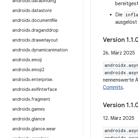
androidx
.
databinding
bereitgest
androidx
.
datastore
Die
infl
androidx
.
documentfile
ausgelöst
androidx
.
draganddrop
Version 1
.
1
.
androidx
.
drawerlayout
androidx
.
dynamicanimation
26. März 2025
androidx
.
emoji
androidx.asy
androidx
.
emoji2
androidx.asy
androidx
.
enterprise
.
nennenswerte Än
Commits
.
androidx
.
exifinterface
androidx
.
fragment
Version 1
.
1
.
androidx
.
games
12. März 2025
androidx
.
glance
androidx
.
glance
.
wear
androidx.asy
androidx.asy