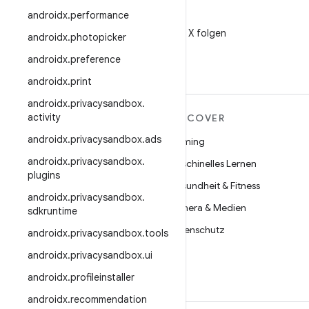
androidx
.
performance
X
@AndroidDev auf X folgen
androidx
.
photopicker
androidx
.
preference
androidx
.
print
androidx
.
privacysandbox
.
activity
MEHR ZU ANDROID
DISCOVER
androidx
.
privacysandbox
.
ads
Android
Gaming
androidx
.
privacysandbox
.
Android für Unternehmen
Maschinelles Lernen
plugins
Datensicherheit
Gesundheit & Fitness
androidx
.
privacysandbox
.
Open Source
Kamera & Medien
sdkruntime
Neuigkeiten
Datenschutz
androidx
.
privacysandbox
.
tools
Blog
5G
androidx
.
privacysandbox
.
ui
Podcasts
androidx
.
profileinstaller
androidx
.
recommendation