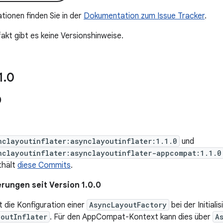
tionen finden Sie in der
Dokumentation zum Issue Tracker
.
akt gibt es keine Versionshinweise.
1
.
0
0
nclayoutinflater:asynclayoutinflater:1.1.0
und
nclayoutinflater:asynclayoutinflater-appcompat:1.1.0
thält
diese Commits
.
rungen seit Version 1.0.0
 die Konfiguration einer
AsyncLayoutFactory
bei der Initiali
youtInflater
. Für den AppCompat-Kontext kann dies über
A