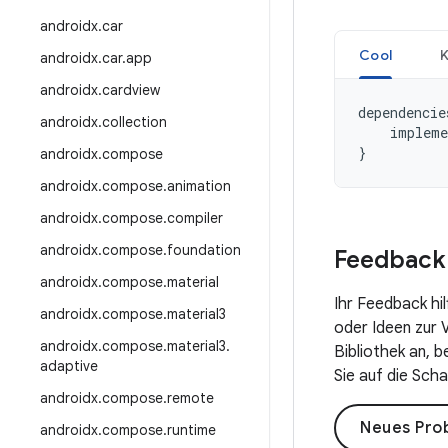
androidx
.
car
Cool
K
androidx
.
car
.
app
androidx
.
cardview
dependencie
androidx
.
collection
impleme
}
androidx
.
compose
androidx
.
compose
.
animation
androidx
.
compose
.
compiler
androidx
.
compose
.
foundation
Feedback
androidx
.
compose
.
material
Ihr Feedback hil
androidx
.
compose
.
material3
oder Ideen zur 
androidx
.
compose
.
material3
.
Bibliothek an, 
adaptive
Sie auf die Scha
androidx
.
compose
.
remote
Neues Prob
androidx
.
compose
.
runtime