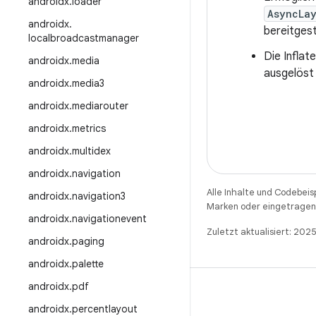
androidx
.
loader
AsyncLa
androidx
.
bereitgest
localbroadcastmanager
Die Inflat
androidx
.
media
ausgelöst
androidx
.
media3
androidx
.
mediarouter
androidx
.
metrics
androidx
.
multidex
androidx
.
navigation
Alle Inhalte und Codebeis
androidx
.
navigation3
Marken oder eingetragene
androidx
.
navigationevent
Zuletzt aktualisiert: 202
androidx
.
paging
androidx
.
palette
androidx
.
pdf
androidx
.
percentlayout