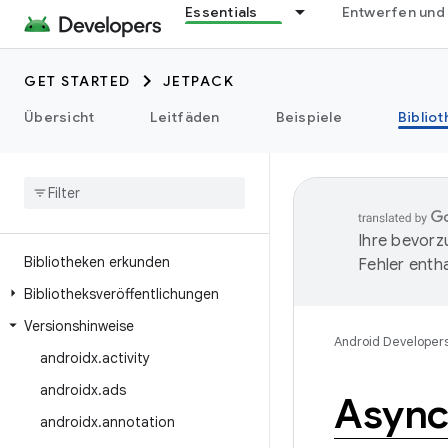
Essentials
Entwerfen und
GET STARTED
JETPACK
Übersicht
Leitfäden
Beispiele
Biblio
Ihre bevorz
Bibliotheken erkunden
Fehler entha
Bibliotheksveröffentlichungen
Versionshinweise
Android Developer
androidx
.
activity
androidx
.
ads
Asyncl
androidx
.
annotation