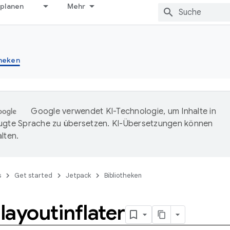
 planen
Mehr
theken
Google verwendet KI-Technologie, um Inhalte in
ugte Sprache zu übersetzen. KI-Übersetzungen können
lten.
s
Get started
Jetpack
Bibliotheken
ayoutinflater