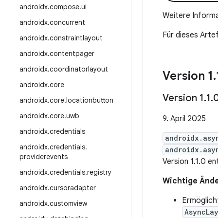
androidx
.
compose
.
ui
Weitere Informa
androidx
.
concurrent
Für dieses Artef
androidx
.
constraintlayout
androidx
.
contentpager
androidx
.
coordinatorlayout
Version 1
.
androidx
.
core
Version 1
.
1
.
androidx
.
core
.
locationbutton
androidx
.
core
.
uwb
9. April 2025
androidx
.
credentials
androidx.asy
androidx
.
credentials
.
androidx.asy
providerevents
Version 1.1.0 en
androidx
.
credentials
.
registry
Wichtige Ände
androidx
.
cursoradapter
Ermöglicht
androidx
.
customview
AsyncLa