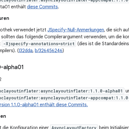
eta01 enthält
diese Commits
.
uren
liothek verwendet jetzt
JSpecify-Null-Anmerkungen
, die sich a
r sollten das folgende Compilerargument verwenden, um die ko
:
-Xjspecify-annotations=strict
(dies ist die Standardeins
pilers). (
I32dda
,
b/326456246
)
0-alpha01
2
nclayoutinflater:asynclayoutinflater:1.1.0-alpha01
u
nclayoutinflater:asynclayoutinflater-appcompat:1.1.0
rsion 1.1.0-alpha01 enthält diese Commits.
nen
 die Konfiguration einer
AsyncLayoutFactory
beim Initialisie