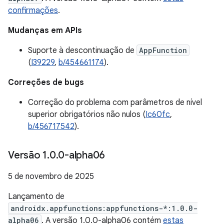
confirmações
.
Mudanças em APIs
Suporte à descontinuação de
AppFunction
(
I39229
,
b/454661174
).
Correções de bugs
Correção do problema com parâmetros de nível
superior obrigatórios não nulos (
Ic60fc
,
b/456717542
).
Versão 1
.
0
.
0-alpha06
5 de novembro de 2025
Lançamento de
androidx.appfunctions:appfunctions-*:1.0.0-
alpha06
. A versão 1.0.0-alpha06 contém
estas