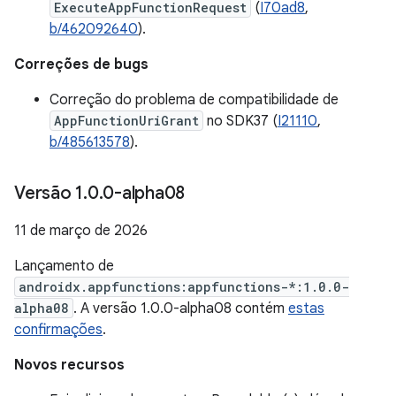
ExecuteAppFunctionRequest
(
I70ad8
,
b/462092640
).
Correções de bugs
Correção do problema de compatibilidade de
AppFunctionUriGrant
no SDK37 (
I21110
,
b/485613578
).
Versão 1
.
0
.
0-alpha08
11 de março de 2026
Lançamento de
androidx.appfunctions:appfunctions-*:1.0.0-
alpha08
. A versão 1.0.0-alpha08 contém
estas
confirmações
.
Novos recursos