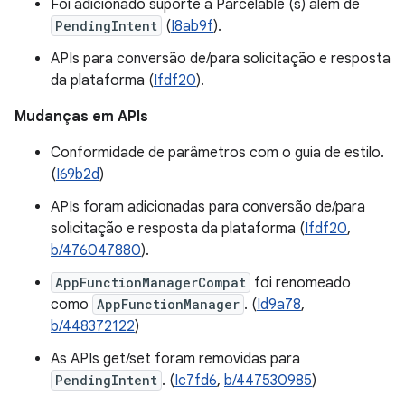
Foi adicionado suporte a Parcelable (s) além de
PendingIntent
(
I8ab9f
).
APIs para conversão de/para solicitação e resposta
da plataforma (
Ifdf20
).
Mudanças em APIs
Conformidade de parâmetros com o guia de estilo.
(
I69b2d
)
APIs foram adicionadas para conversão de/para
solicitação e resposta da plataforma (
Ifdf20
,
b/476047880
).
AppFunctionManagerCompat
foi renomeado
como
AppFunctionManager
. (
Id9a78
,
b/448372122
)
As APIs get/set foram removidas para
PendingIntent
. (
Ic7fd6
,
b/447530985
)