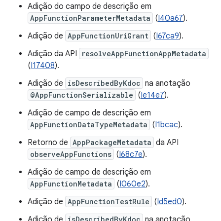
Adição do campo de descrição em
AppFunctionParameterMetadata
(
I40a67
).
Adição de
AppFunctionUriGrant
(
I67ca9
).
Adição da API
resolveAppFunctionAppMetadata
(
I17408
).
Adição de
isDescribedByKdoc
na anotação
@AppFunctionSerializable
(
Ie14e7
).
Adição de campo de descrição em
AppFunctionDataTypeMetadata
(
I1bcac
).
Retorno de
AppPackageMetadata
da API
observeAppFunctions
(
I68c7e
).
Adição de campo de descrição em
AppFunctionMetadata
(
I060e2
).
Adição de
AppFunctionTestRule
(
Id5ed0
).
Adição de
isDescribedByKdoc
na anotação