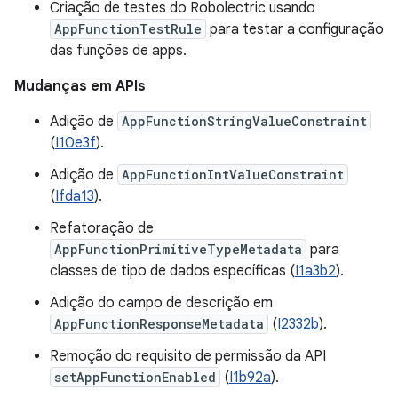
Criação de testes do Robolectric usando
AppFunctionTestRule
para testar a configuração
das funções de apps.
Mudanças em APIs
Adição de
AppFunctionStringValueConstraint
(
I10e3f
).
Adição de
AppFunctionIntValueConstraint
(
Ifda13
).
Refatoração de
AppFunctionPrimitiveTypeMetadata
para
classes de tipo de dados específicas (
I1a3b2
).
Adição do campo de descrição em
AppFunctionResponseMetadata
(
I2332b
).
Remoção do requisito de permissão da API
setAppFunctionEnabled
(
I1b92a
).