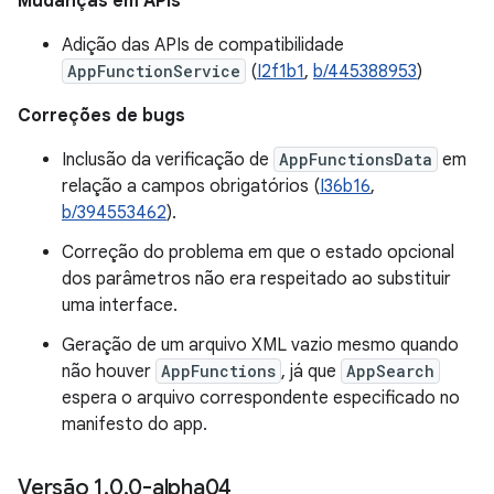
Mudanças em APIs
Adição das APIs de compatibilidade
AppFunctionService
(
I2f1b1
,
b/445388953
)
Correções de bugs
Inclusão da verificação de
AppFunctionsData
em
relação a campos obrigatórios (
I36b16
,
b/394553462
).
Correção do problema em que o estado opcional
dos parâmetros não era respeitado ao substituir
uma interface.
Geração de um arquivo XML vazio mesmo quando
não houver
AppFunctions
, já que
AppSearch
espera o arquivo correspondente especificado no
manifesto do app.
Versão 1
.
0
.
0-alpha04