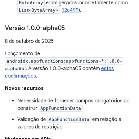
ByteArray
eram gerados incorretamente como
List<ByteArray>
(
I2e499
).
Versão 1
.
0
.
0-alpha05
8 de outubro de 2025
Lançamento de
androidx.appfunctions:appfunctions-*:1.0.0-
alpha05
. A versão 1.0.0-alpha05 contém
estas
confirmações
.
Novos recursos
Necessidade de fornecer campos obrigatórios ao
construir
AppFunctionData
Validação de
AppFunctionData
em relação a
valores de restrição