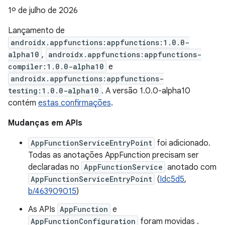
1º de julho de 2026
Lançamento de
androidx.appfunctions:appfunctions:1.0.0-
alpha10
,
androidx.appfunctions:appfunctions-
compiler:1.0.0-alpha10
e
androidx.appfunctions:appfunctions-
testing:1.0.0-alpha10
. A versão 1.0.0-alpha10
contém
estas confirmações
.
Mudanças em APIs
AppFunctionServiceEntryPoint
foi adicionado.
Todas as anotações AppFunction precisam ser
declaradas no
AppFunctionService
anotado com
AppFunctionServiceEntryPoint
(
Idc5d5
,
b/463909015
)
As APIs
AppFunction
e
AppFunctionConfiguration
foram movidas .