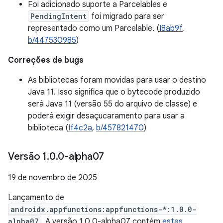
Foi adicionado suporte a Parcelables e
PendingIntent
foi migrado para ser
representado como um Parcelable. (
I8ab9f
,
b/447530985
)
Correções de bugs
As bibliotecas foram movidas para usar o destino
Java 11. Isso significa que o bytecode produzido
será Java 11 (versão 55 do arquivo de classe) e
poderá exigir desaçucaramento para usar a
biblioteca (
If4c2a
,
b/457821470
)
Versão 1
.
0
.
0-alpha07
19 de novembro de 2025
Lançamento de
androidx.appfunctions:appfunctions-*:1.0.0-
alpha07
. A versão 1.0.0-alpha07 contém
estas