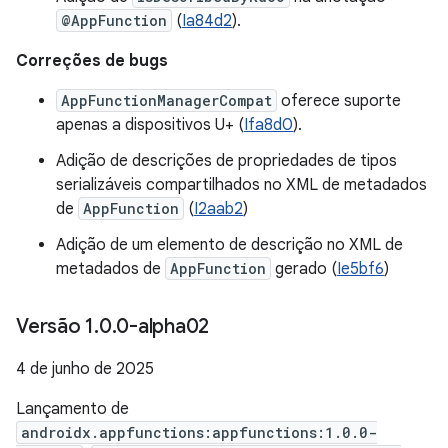
@AppFunction
(
Ia84d2
).
Correções de bugs
AppFunctionManagerCompat
oferece suporte
apenas a dispositivos U+ (
Ifa8d0
).
Adição de descrições de propriedades de tipos
serializáveis compartilhados no XML de metadados
de
AppFunction
(
I2aab2
)
Adição de um elemento de descrição no XML de
metadados de
AppFunction
gerado (
Ie5bf6
)
Versão 1
.
0
.
0-alpha02
4 de junho de 2025
Lançamento de
androidx.appfunctions:appfunctions:1.0.0-