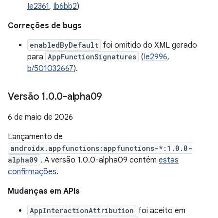
Ie2361
,
Ib6bb2
)
Correções de bugs
enabledByDefault
foi omitido do XML gerado
para
AppFunctionSignatures
(
Ie2996
,
b/501032667
).
Versão 1
.
0
.
0-alpha09
6 de maio de 2026
Lançamento de
androidx.appfunctions:appfunctions-*:1.0.0-
alpha09
. A versão 1.0.0-alpha09 contém
estas
confirmações
.
Mudanças em APIs
AppInteractionAttribution
foi aceito em