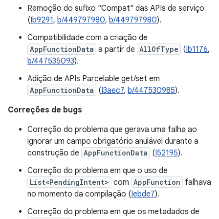
Remoção do sufixo "Compat" das APIs de serviço
(
Ib9291
,
b/449797980
,
b/449797980
).
Compatibilidade com a criação de
AppFunctionData
a partir de
AllOfType
(
Ib1176
,
b/447535093
).
Adição de APIs Parcelable get/set em
AppFunctionData
(
I3aec7
,
b/447530985
).
Correções de bugs
Correção do problema que gerava uma falha ao
ignorar um campo obrigatório anulável durante a
construção de
AppFunctionData
(
I52195
).
Correção do problema em que o uso de
List<PendingIntent>
com
AppFunction
falhava
no momento da compilação (
Iebde7
).
Correção do problema em que os metadados de