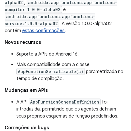
alpha02
,
androidx.appfunctions:appfunctions-
compiler:1.0.0-alpha02
e
androidx.appfunctions:appfunctions-
service:1.0.0-alpha02
. A versão 1.0.0-alpha02
contém
estas confirmações
.
Novos recursos
Suporte a APIs do Android 16.
Mais compatibilidade com a classe
AppFunctionSerializable(s)
parametrizada no
tempo de compilação.
Mudanças em APIs
A API
AppFunctionSchemaDefinition
foi
introduzida, permitindo que os agentes definam
seus próprios esquemas de função predefinidos.
Correções de bugs