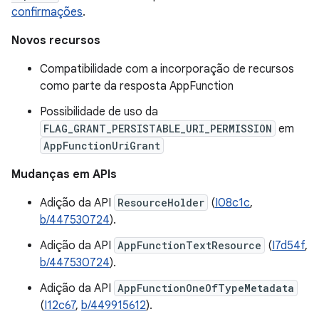
confirmações
.
Novos recursos
Compatibilidade com a incorporação de recursos
como parte da resposta AppFunction
Possibilidade de uso da
FLAG_GRANT_PERSISTABLE_URI_PERMISSION
em
AppFunctionUriGrant
Mudanças em APIs
Adição da API
ResourceHolder
(
I08c1c
,
b/447530724
).
Adição da API
AppFunctionTextResource
(
I7d54f
,
b/447530724
).
Adição da API
AppFunctionOneOfTypeMetadata
(
I12c67
,
b/449915612
).