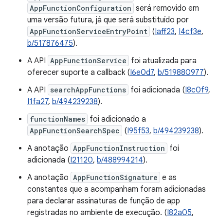
AppFunctionConfiguration
será removido em
uma versão futura, já que será substituído por
AppFunctionServiceEntryPoint
(
Iaff23
,
I4cf3e
,
b/517876475
).
A API
AppFunctionService
foi atualizada para
oferecer suporte a callback (
I6e0d7
,
b/519880977
).
A API
searchAppFunctions
foi adicionada (
I8c0f9
,
I1fa27
,
b/494239238
).
functionNames
foi adicionado a
AppFunctionSearchSpec
(
I95f53
,
b/494239238
).
A anotação
AppFunctionInstruction
foi
adicionada (
I21120
,
b/488994214
).
A anotação
AppFunctionSignature
e as
constantes que a acompanham foram adicionadas
para declarar assinaturas de função de app
registradas no ambiente de execução. (
I82a05
,