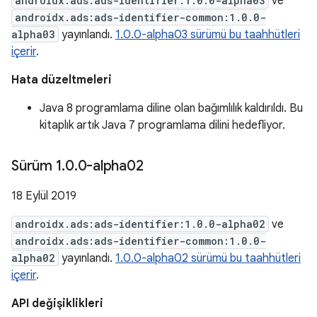
androidx.ads:ads-identifier:1.0.0-alpha03
ve
androidx.ads:ads-identifier-common:1.0.0-
alpha03
yayınlandı.
1.0.0-alpha03 sürümü bu taahhütleri
içerir
.
Hata düzeltmeleri
Java 8 programlama diline olan bağımlılık kaldırıldı. Bu
kitaplık artık Java 7 programlama dilini hedefliyor.
Sürüm 1
.
0
.
0-alpha02
18 Eylül 2019
androidx.ads:ads-identifier:1.0.0-alpha02
ve
androidx.ads:ads-identifier-common:1.0.0-
alpha02
yayınlandı.
1.0.0-alpha02 sürümü bu taahhütleri
içerir
.
API değişiklikleri