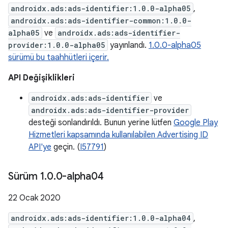
androidx.ads:ads-identifier:1.0.0-alpha05
,
androidx.ads:ads-identifier-common:1.0.0-
alpha05
ve
androidx.ads:ads-identifier-
provider:1.0.0-alpha05
yayınlandı.
1.0.0-alpha05
sürümü bu taahhütleri içerir.
API Değişiklikleri
androidx.ads:ads-identifier
ve
androidx.ads:ads-identifier-provider
desteği sonlandırıldı. Bunun yerine lütfen
Google Play
Hizmetleri kapsamında kullanılabilen Advertising ID
API'ye
geçin. (
I57791
)
Sürüm 1
.
0
.
0-alpha04
22 Ocak 2020
androidx.ads:ads-identifier:1.0.0-alpha04
,