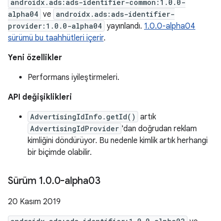
androidx.ads:ads-identifier-common:1.0.0-
alpha04
ve
androidx.ads:ads-identifier-
provider:1.0.0-alpha04
yayınlandı.
1.0.0-alpha04
sürümü bu taahhütleri içerir
.
Yeni özellikler
Performans iyileştirmeleri.
API değişiklikleri
AdvertisingIdInfo.getId()
artık
AdvertisingIdProvider
'dan doğrudan reklam
kimliğini döndürüyor. Bu nedenle kimlik artık herhangi
bir biçimde olabilir.
Sürüm 1
.
0
.
0-alpha03
20 Kasım 2019