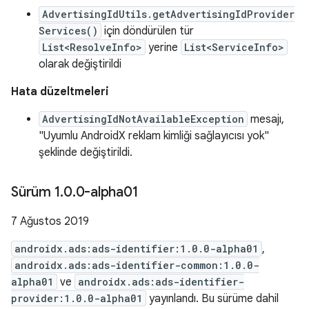
AdvertisingIdUtils.getAdvertisingIdProvider
Services()
için döndürülen tür
List<ResolveInfo>
yerine
List<ServiceInfo>
olarak değiştirildi
Hata düzeltmeleri
AdvertisingIdNotAvailableException
mesajı,
"Uyumlu AndroidX reklam kimliği sağlayıcısı yok"
şeklinde değiştirildi.
Sürüm 1
.
0
.
0-alpha01
7 Ağustos 2019
androidx.ads:ads-identifier:1.0.0-alpha01
,
androidx.ads:ads-identifier-common:1.0.0-
alpha01
ve
androidx.ads:ads-identifier-
provider:1.0.0-alpha01
yayınlandı. Bu sürüme dahil