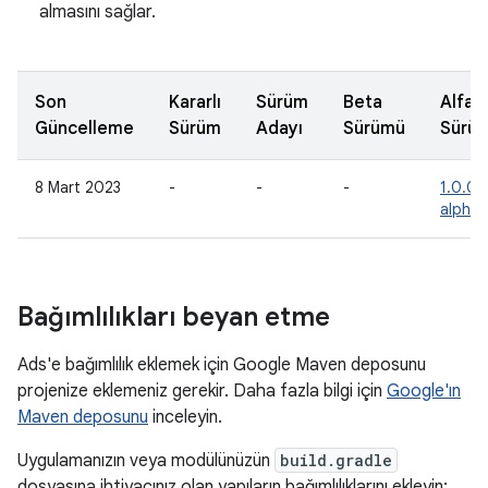
almasını sağlar.
Son
Kararlı
Sürüm
Beta
Alfa
Güncelleme
Sürüm
Adayı
Sürümü
Sürü
8 Mart 2023
-
-
-
1.0.0-
alpha
Bağımlılıkları beyan etme
Ads'e bağımlılık eklemek için Google Maven deposunu
projenize eklemeniz gerekir. Daha fazla bilgi için
Google'ın
Maven deposunu
inceleyin.
Uygulamanızın veya modülünüzün
build.gradle
dosyasına ihtiyacınız olan yapıların bağımlılıklarını ekleyin: