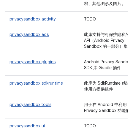
档、其他图形及图片。
privacysandbox.activity
TODO
privacysandbox.ads
此库支持与可保护隐私的
API（Android Privacy
Sandbox 的一部分）集成
privacysandbox.plugins
Android Privacy Sandbox
SDK 库 Gradle 插件
privacysandbox.sdkruntime
此库为 SdkRuntime 感知
使用方提供组件
privacysandbox.tools
用于在 Android 中利用
Privacy Sandbox 功能的
privacysandbox.ui
TODO