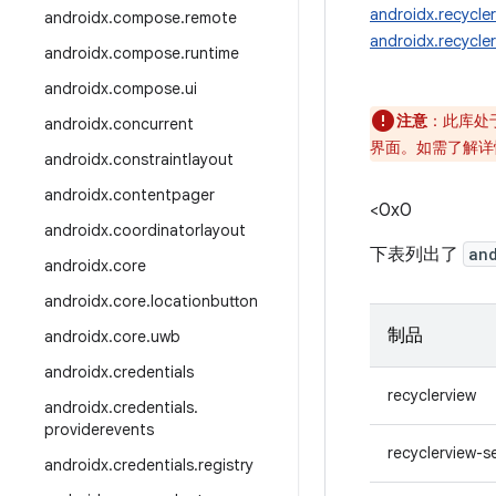
androidx.recycler
androidx
.
compose
.
remote
androidx.recycle
androidx
.
compose
.
runtime
androidx
.
compose
.
ui
注意
：此库处
androidx
.
concurrent
界面。如需了解详
androidx
.
constraintlayout
androidx
.
contentpager
<0x0
androidx
.
coordinatorlayout
下表列出了
an
androidx
.
core
androidx
.
core
.
locationbutton
制品
androidx
.
core
.
uwb
androidx
.
credentials
recyclerview
androidx
.
credentials
.
providerevents
recyclerview-s
androidx
.
credentials
.
registry