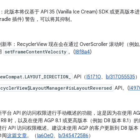
：此版本将仅基于 API 35 (Vanilla Ice Cream) SDK 
id Gradle 插件) 警告，可以将其抑制。
率：RecyclerView 现在会在通过 OverScroller 滚
用
setFrameContentVelocity
。(
I8f8a4
)
iewCompat.LAYOUT_DIRECTION_
API（
I51710
、
b/317055535
）
ecyclerView$LayoutManager#isLayoutReversed
API。(
I497
平台 API 的访问权限进行手动概述的功能，这是因为在使用 AGP 7
的 R8 时，以及在使用 AGP 8.1 或更高版本（例如 D8 版本 8.1）的
行 API 访问权限概述。建议未使用 AGP 的客户更新到 D8 版本
参阅
这篇文章
。（
Ia60e0
、
b/345472586
）