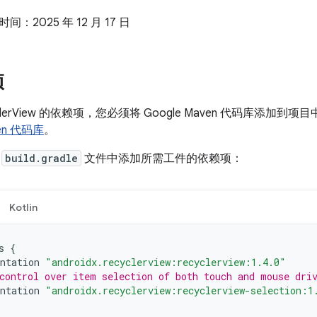
：2025 年 12 月 17 日
项
clerView 的依赖项，您必须将 Google Maven 代码库添加
ven 代码库
。
的
build.gradle
文件中添加所需工件的依赖项：
Kotlin
s
{
ntation
"androidx.recyclerview:recyclerview:1.4.0"
control over item selection of both touch and mouse dri
ntation
"androidx.recyclerview:recyclerview-selection:1