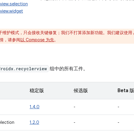
view.selection
rview.widget
于维护模式，只会接收关键修复；我们不打算添加新功能。我们建议使用
情，请参阅
以 Compose 为先
。
droidx.recyclerview
组中的所有工件。
稳定版
候选版
Beta 
1.4.0
-
-
election
1.2.0
-
-