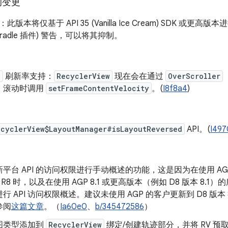
的变更
：此版本将仅基于 API 35 (Vanilla Ice Cream) SDK 
id Gradle 插件) 警告，可以将其抑制。
e
刷新率支持：
RecyclerView
现在会在通过
OverScroller
）滚动时调用
setFrameContentVelocity
。(
I8f8a4
)
ecyclerView$LayoutManager#isLayoutReversed
API。(
I497
平台 API 的访问权限进行手动概述的功能，这是因为在使用 AGP 7
的 R8 时，以及在使用 AGP 8.1 或更高版本（例如 D8 版本 8.1）的
行 API 访问权限概述。建议未使用 AGP 的客户更新到 D8 版本
参阅
这篇文章
。（
Ia60e0
、
b/345472586
）
图类型添加到
RecyclerView
绑定/创建轨迹部分，并将 RV 预取