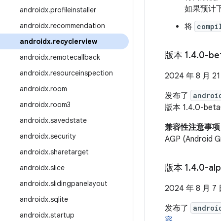
如果预计
androidx
.
profileinstaller
androidx
.
recommendation
将
compi
androidx
.
recyclerview
版本 1
.
4
.
0-be
androidx
.
remotecallback
androidx
.
resourceinspection
2024 年 8 月 2
androidx
.
room
发布了
androi
androidx
.
room3
版本 1.4.0-be
androidx
.
savedstate
兼容性注意事项
androidx
.
security
AGP (Andro
androidx
.
sharetarget
版本 1
.
4
.
0-al
androidx
.
slice
androidx
.
slidingpanelayout
2024 年 8 月 7
androidx
.
sqlite
发布了
androi
androidx
.
startup
容
。