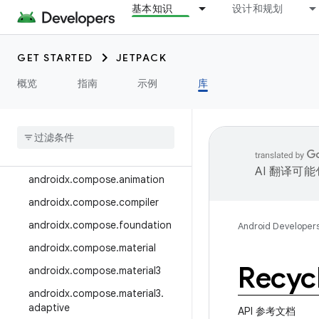
基本知识
设计和规划
androidx.camera.media3
androidx.camera.viewfinder
GET STARTED
JETPACK
androidx.car
概览
指南
示例
库
androidx.car.app
androidx
.
cardview
androidx
.
collection
androidx
.
compose
AI 翻译可
androidx
.
compose
.
animation
androidx
.
compose
.
compiler
androidx
.
compose
.
foundation
Android Developer
androidx
.
compose
.
material
Recyc
androidx
.
compose
.
material3
androidx
.
compose
.
material3
.
adaptive
API 参考文档