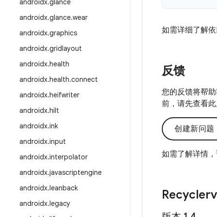
androidx
.
glance
androidx
.
glance
.
wear
如需详细了解依
androidx
.
graphics
androidx
.
gridlayout
androidx
.
health
反馈
androidx
.
health
.
connect
您的反馈将帮助
androidx
.
heifwriter
前，请先查看此
androidx
.
hilt
androidx
.
ink
创建新问题
androidx
.
input
如需了解详情，
androidx
.
interpolator
androidx
.
javascriptengine
androidx
.
leanback
Recycler
androidx
.
legacy
版本 1
.
4