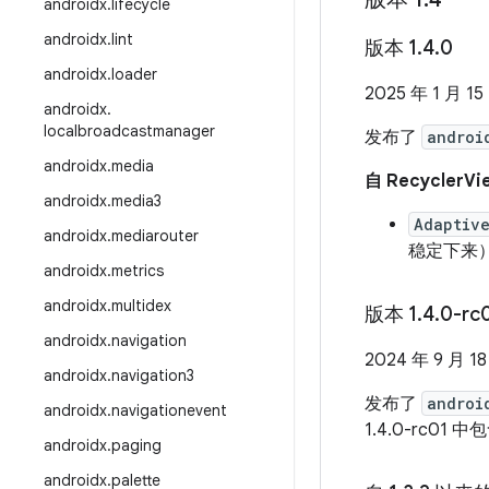
androidx
.
lifecycle
androidx
.
lint
版本 1
.
4
.
0
androidx
.
loader
2025 年 1 月 15
androidx
.
localbroadcastmanager
发布了
androi
androidx
.
media
自 RecyclerV
androidx
.
media3
Adaptiv
androidx
.
mediarouter
稳定下来
androidx
.
metrics
androidx
.
multidex
版本 1
.
4
.
0-rc
androidx
.
navigation
2024 年 9 月 1
androidx
.
navigation3
发布了
androi
androidx
.
navigationevent
1.4.0-rc01 中
androidx
.
paging
androidx
.
palette