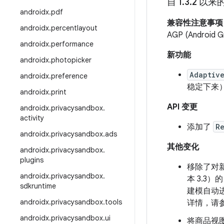
自 1
.
3
.
2 以来
androidx
.
pdf
兼容性注意事项
androidx
.
percentlayout
AGP (Andro
androidx
.
performance
新功能
androidx
.
photopicker
Adaptiv
androidx
.
preference
稳定下来
androidx
.
print
API 变更
androidx
.
privacysandbox
.
activity
添加了
R
androidx
.
privacysandbox
.
ads
其他变化
androidx
.
privacysandbox
.
plugins
移除了对新
androidx
.
privacysandbox
.
本 3.3）
sdkruntime
建模自动进
androidx
.
privacysandbox
.
tools
详情，请
androidx
.
privacysandbox
.
ui
将商品视