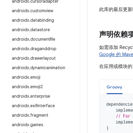
androidx
.
cursoradapter
此库的最后更新时间
androidx
.
customview
androidx
.
databinding
androidx
.
datastore
声明依赖
androidx
.
documentfile
如需添加 Recy
androidx
.
draganddrop
Google 的 Ma
androidx
.
drawerlayout
在应用或模块
androidx
.
dynamicanimation
androidx
.
emoji
androidx
.
emoji2
Groovy
androidx
.
enterprise
dependencie
androidx
.
exifinterface
impleme
androidx
.
fragment
// For 
impleme
androidx
.
games
}