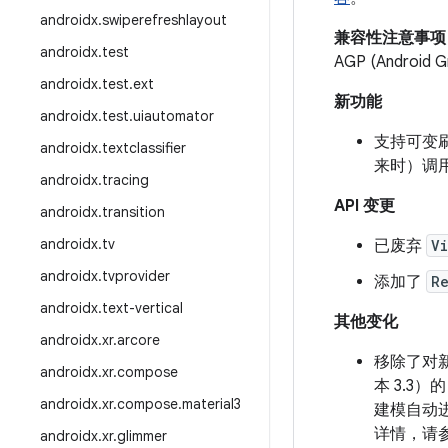
androidx
.
swiperefreshlayout
兼容性注意事项
androidx
.
test
AGP (Andro
androidx
.
test
.
ext
新功能
androidx
.
test
.
uiautomator
支持可变刷新
androidx
.
textclassifier
来时）调
androidx
.
tracing
API 变更
androidx
.
transition
androidx
.
tv
已废弃
V
androidx
.
tvprovider
添加了
R
androidx
.
text-vertical
其他变化
androidx
.
xr
.
arcore
移除了对新
androidx
.
xr
.
compose
本 3.3）
androidx
.
xr
.
compose
.
material3
建模自动进
详情，请
androidx
.
xr
.
glimmer