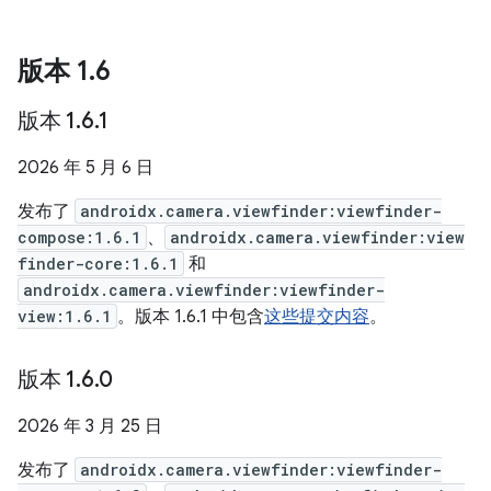
版本 1
.
6
版本 1
.
6
.
1
2026 年 5 月 6 日
发布了
androidx.camera.viewfinder:viewfinder-
compose:1.6.1
、
androidx.camera.viewfinder:view
finder-core:1.6.1
和
androidx.camera.viewfinder:viewfinder-
view:1.6.1
。版本 1.6.1 中包含
这些提交内容
。
版本 1
.
6
.
0
2026 年 3 月 25 日
发布了
androidx.camera.viewfinder:viewfinder-