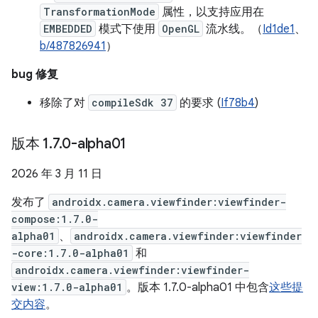
TransformationMode
属性，以支持应用在
EMBEDDED
模式下使用
OpenGL
流水线。（
Id1de1
、
b/487826941
）
bug 修复
移除了对
compileSdk 37
的要求 (
If78b4
)
版本 1
.
7
.
0-alpha01
2026 年 3 月 11 日
发布了
androidx.camera.viewfinder:viewfinder-
compose:1.7.0-
alpha01
、
androidx.camera.viewfinder:viewfinder
-core:1.7.0-alpha01
和
androidx.camera.viewfinder:viewfinder-
view:1.7.0-alpha01
。版本 1.7.0-alpha01 中包含
这些提
交内容
。