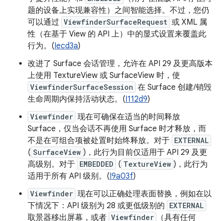
题的设备上实现兼容性）之间智能选择。不过，您仍
可以通过
ViewfinderSurfaceRequest
或 XML 属
性（在基于 View 的 API 上）中的显式设置来覆盖此
行为。(
Iecd3a
)
改进了 Surface 会话管理，允许在 API 29 及更高版本
上使用 TextureView 或 SurfaceView 时，使
ViewfinderSurfaceSession
在 Surface 创建/销毁
生命周期内保持活动状态。(
I112d9
)
Viewfinder
现在可确保在适当的时间释放
Surface，仅当会话不再使用 Surface 时才释放，而
不是在可组合项被处置时始终释放。对于
EXTERNAL
(
SurfaceView
)，此行为目前仅适用于 API 29 及更
高级别。对于
EMBEDDED
(
TextureView
)，此行为
适用于所有 API 级别。(
I9a03f
)
Viewfinder
现在可以正确处理表面替换，例如在以
下情况下：API 级别为 28 或更低级别的
EXTERNAL
取景器移出屏幕，或者
Viewfinder
（具有任何