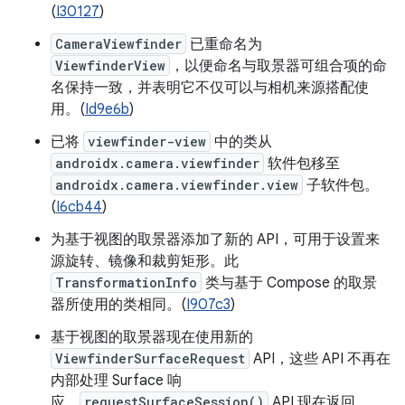
(
I30127
)
CameraViewfinder
已重命名为
ViewfinderView
，以便命名与取景器可组合项的命
名保持一致，并表明它不仅可以与相机来源搭配使
用。(
Id9e6b
)
已将
viewfinder-view
中的类从
androidx.camera.viewfinder
软件包移至
androidx.camera.viewfinder.view
子软件包。
(
I6cb44
)
为基于视图的取景器添加了新的 API，可用于设置来
源旋转、镜像和裁剪矩形。此
TransformationInfo
类与基于 Compose 的取景
器所使用的类相同。(
I907c3
)
基于视图的取景器现在使用新的
ViewfinderSurfaceRequest
API，这些 API 不再在
内部处理 Surface 响
应。
requestSurfaceSession()
API 现在返回