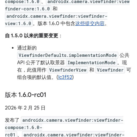
compose:1.6.0
、
androidx.camera.viewfinder:view
finder-core:1.6.0
和
androidx.camera.viewfinder:viewfinder-
view:1.6.0
。版本 1.6.0 中包含
这些提交内容
。
自 1.5.0 以来的重要变更
：
通过新的
ViewfinderDefaults.implementationMode
公共
API 公开了默认取景器
ImplementationMode
。现
在，此值用作
ViewfinderView
和
Viewfinder
可
组合项的默认值。(
Ic3f52
)
版本 1
.
6
.
0-rc01
2026 年 2 月 25 日
发布了
androidx.camera.viewfinder:viewfinder-
compose:1.6.0-
rc01
、
androidx.camera.viewfinder:viewfinder-