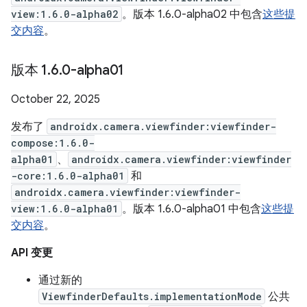
view:1.6.0-alpha02
。版本 1.6.0-alpha02 中包含
这些提
交内容
。
版本 1
.
6
.
0-alpha01
October 22, 2025
发布了
androidx.camera.viewfinder:viewfinder-
compose:1.6.0-
alpha01
、
androidx.camera.viewfinder:viewfinder
-core:1.6.0-alpha01
和
androidx.camera.viewfinder:viewfinder-
view:1.6.0-alpha01
。版本 1.6.0-alpha01 中包含
这些提
交内容
。
API 变更
通过新的
ViewfinderDefaults.implementationMode
公共