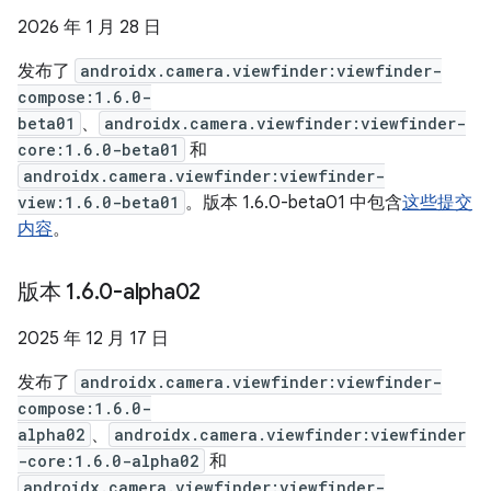
2026 年 1 月 28 日
发布了
androidx.camera.viewfinder:viewfinder-
compose:1.6.0-
beta01
、
androidx.camera.viewfinder:viewfinder-
core:1.6.0-beta01
和
androidx.camera.viewfinder:viewfinder-
view:1.6.0-beta01
。版本 1.6.0-beta01 中包含
这些提交
内容
。
版本 1
.
6
.
0-alpha02
2025 年 12 月 17 日
发布了
androidx.camera.viewfinder:viewfinder-
compose:1.6.0-
alpha02
、
androidx.camera.viewfinder:viewfinder
-core:1.6.0-alpha02
和
androidx.camera.viewfinder:viewfinder-