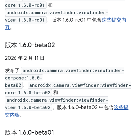
core:1.6.0-rc01
和
androidx.camera.viewfinder:viewfinder-
view:1.6.0-rc01
。版本 1.6.0-rc01 中包含
这些提交内
容
。
版本 1
.
6
.
0-beta02
2026 年 2 月 11 日
发布了
androidx.camera.viewfinder:viewfinder-
compose:1.6.0-
beta02
、
androidx.camera.viewfinder:viewfinder-
core:1.6.0-beta02
和
androidx.camera.viewfinder:viewfinder-
view:1.6.0-beta02
。版本 1.6.0-beta02 中包含
这些提
交内容
。
版本 1
.
6
.
0-beta01