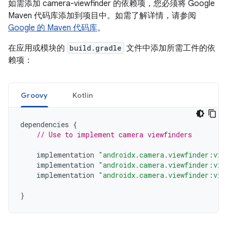
如需添加 camera-viewfinder 的依赖项，您必须将 Google
Maven 代码库添加到项目中。如需了解详情，请参阅
Google 的 Maven 代码库
。
在应用或模块的
build.gradle
文件中添加所需工件的依
赖项：
Groovy
Kotlin
dependencies
{
// Use to implement camera viewfinders
implementation
"androidx.camera.viewfinder:vie
implementation
"androidx.camera.viewfinder:vie
implementation
"androidx.camera.viewfinder:vie
}