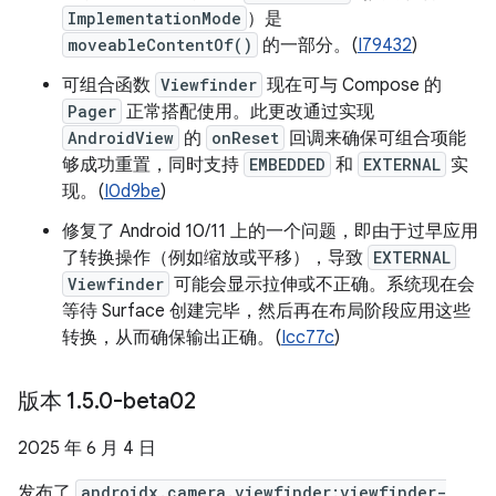
ImplementationMode
）是
moveableContentOf()
的一部分。(
I79432
)
可组合函数
Viewfinder
现在可与 Compose 的
Pager
正常搭配使用。此更改通过实现
AndroidView
的
onReset
回调来确保可组合项能
够成功重置，同时支持
EMBEDDED
和
EXTERNAL
实
现。(
I0d9be
)
修复了 Android 10/11 上的一个问题，即由于过早应用
了转换操作（例如缩放或平移），导致
EXTERNAL
Viewfinder
可能会显示拉伸或不正确。系统现在会
等待 Surface 创建完毕，然后再在布局阶段应用这些
转换，从而确保输出正确。(
Icc77c
)
版本 1
.
5
.
0-beta02
2025 年 6 月 4 日
发布了
androidx.camera.viewfinder:viewfinder-