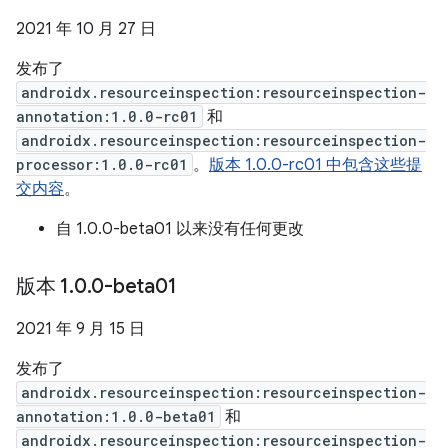
2021 年 10 月 27 日
发布了
androidx.resourceinspection:resourceinspection-
annotation:1.0.0-rc01
和
androidx.resourceinspection:resourceinspection-
processor:1.0.0-rc01
。
版本 1.0.0-rc01 中包含这些提
交内容
。
自 1.0.0-beta01 以来没有任何更改
版本 1
.
0
.
0-beta01
2021 年 9 月 15 日
发布了
androidx.resourceinspection:resourceinspection-
annotation:1.0.0-beta01
和
androidx.resourceinspection:resourceinspection-