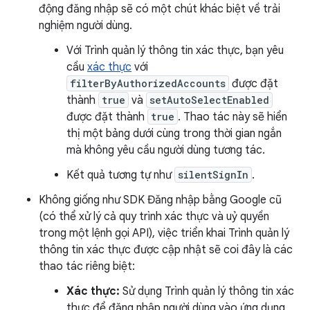
động đăng nhập sẽ có một chút khác biệt về trải
nghiệm người dùng.
Với Trình quản lý thông tin xác thực, bạn yêu
cầu
xác thực
với
filterByAuthorizedAccounts
được đặt
thành
true
và
setAutoSelectEnabled
được đặt thành
true
. Thao tác này sẽ hiển
thị một bảng dưới cùng trong thời gian ngắn
mà không yêu cầu người dùng tương tác.
Kết quả tương tự như
silentSignIn
.
Không giống như SDK Đăng nhập bằng Google cũ
(có thể xử lý cả quy trình xác thực và uỷ quyền
trong một lệnh gọi API), việc triển khai Trình quản lý
thông tin xác thực được cập nhật sẽ coi đây là các
thao tác riêng biệt:
Xác thực:
Sử dụng Trình quản lý thông tin xác
thực để đăng nhập người dùng vào ứng dụng