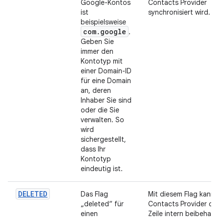
Google-Kontos
Contacts Provider
ist
synchronisiert wird.
beispielsweise
com
.
google
.
Geben Sie
immer den
Kontotyp mit
einer Domain-ID
für eine Domain
an, deren
Inhaber Sie sind
oder die Sie
verwalten. So
wird
sichergestellt,
dass Ihr
Kontotyp
eindeutig ist.
DELETED
Das Flag
Mit diesem Flag kann 
„deleted“ für
Contacts Provider die
einen
Zeile intern beibehalt