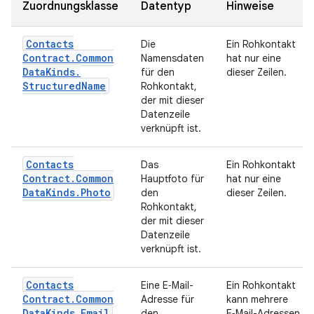
Zuordnungsklasse
Datentyp
Hinweise
Contacts
Die
Ein Rohkontakt
Contract
.
Common
Namensdaten
hat nur eine
Data
Kinds
.
für den
dieser Zeilen.
Structured
Name
Rohkontakt,
der mit dieser
Datenzeile
verknüpft ist.
Contacts
Das
Ein Rohkontakt
Contract
.
Common
Hauptfoto für
hat nur eine
Data
Kinds
.
Photo
den
dieser Zeilen.
Rohkontakt,
der mit dieser
Datenzeile
verknüpft ist.
Contacts
Eine E‑Mail-
Ein Rohkontakt
Contract
.
Common
Adresse für
kann mehrere
Data
Kinds
.
Email
den
E‑Mail-Adressen