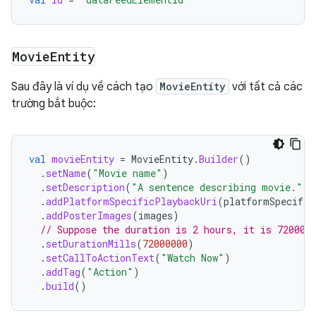
Movie
Entity
Sau đây là ví dụ về cách tạo
MovieEntity
với tất cả các
trường bắt buộc:
val
movieEntity
=
MovieEntity
.
Builder
()
.
setName
(
"Movie name"
)
.
setDescription
(
"A sentence describing movie."
)
.
addPlatformSpecificPlaybackUri
(
platformSpecific
.
addPosterImages
(
images
)
// Suppose the duration is 2 hours, it is 720000
.
setDurationMills
(
72000000
)
.
setCallToActionText
(
"Watch Now"
)
.
addTag
(
"Action"
)
.
build
()