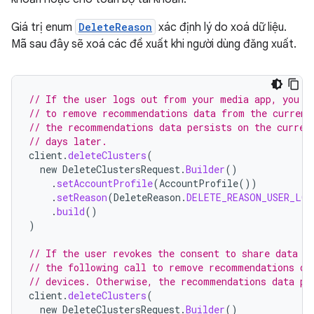
Giá trị enum
DeleteReason
xác định lý do xoá dữ liệu.
Mã sau đây sẽ xoá các đề xuất khi người dùng đăng xuất.
// If the user logs out from your media app, you m
// to remove recommendations data from the current
// the recommendations data persists on the curren
// days later.
client
.
deleteClusters
(
new
DeleteClustersRequest
.
Builder
()
.
setAccountProfile
(
AccountProfile
())
.
setReason
(
DeleteReason
.
DELETE_REASON_USER_LO
.
build
()
)
// If the user revokes the consent to share data w
// the following call to remove recommendations da
// devices. Otherwise, the recommendations data pe
client
.
deleteClusters
(
new
DeleteClustersRequest
.
Builder
()