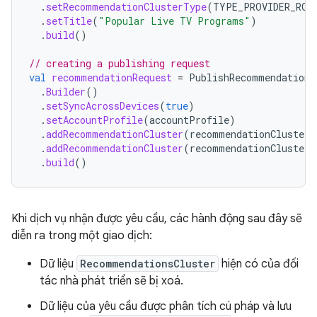
.
setRecommendationClusterType
(
TYPE_PROVIDER_ROW
.
setTitle
(
"Popular Live TV Programs"
)
.
build
()
// creating a publishing request
val
recommendationRequest
=
PublishRecommendationC
.
Builder
()
.
setSyncAcrossDevices
(
true
)
.
setAccountProfile
(
accountProfile
)
.
addRecommendationCluster
(
recommendationCluster1
.
addRecommendationCluster
(
recommendationCluster2
.
build
()
Khi dịch vụ nhận được yêu cầu, các hành động sau đây sẽ
diễn ra trong một giao dịch:
Dữ liệu
RecommendationsCluster
hiện có của đối
tác nhà phát triển sẽ bị xoá.
Dữ liệu của yêu cầu được phân tích cú pháp và lưu