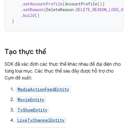
.
setAccountProfile
(
AccountProfile
())
.
setReason
(
DeleteReason
.
DELETE_REASON_LOSS_OF
.
build
()
)
Tạo thực thể
SDK đã xác định các thực thể khác nhau để đại diện cho
từng loại mục. Các thực thể sau đây được hỗ trợ cho
Cụm đề xuất:
MediaActionFeedEntity
MovieEntity
TvShowEntity
LiveTvChannelEntity