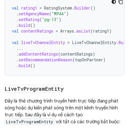
val
rating1
=
RatingSystem
.
Builder
()
.
setAgencyName
(
"MPAA"
)
.
setRating
(
"pg-13"
)
.
build
()
val
contentRatings
=
Arrays
.
asList
(
rating1
)
val
liveTvChannelEntity
=
LiveTvChannelEntity
.
Buil
...
.
addContentRatings
(
contentRatings
)
.
setRecommendationReason
(
topOnPartner
)
.
build
()
Live
Tv
Program
Entity
Đây là thẻ chương trình truyền hình trực tiếp đang phát
sóng hoặc dự kiến phát sóng trên một kênh truyền hình
trực tiếp. Sau đây là ví dụ về cách tạo
LiveTvProgramEntity
với tất cả các trường bắt buộc: