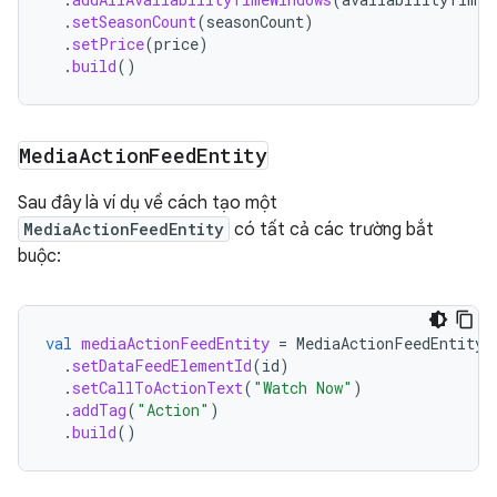
.
setSeasonCount
(
seasonCount
)
.
setPrice
(
price
)
.
build
()
Media
Action
Feed
Entity
Sau đây là ví dụ về cách tạo một
MediaActionFeedEntity
có tất cả các trường bắt
buộc:
val
mediaActionFeedEntity
=
MediaActionFeedEntity
.
.
setDataFeedElementId
(
id
)
.
setCallToActionText
(
"Watch Now"
)
.
addTag
(
"Action"
)
.
build
()