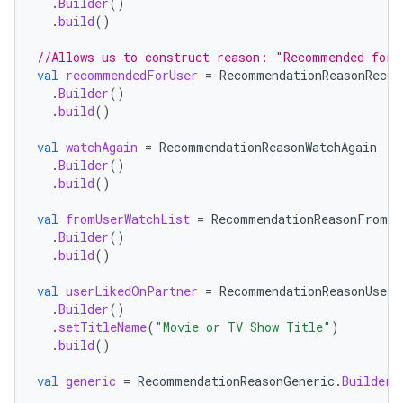
.
Builder
()
.
build
()
//Allows us to construct reason: "Recommended for 
val
recommendedForUser
=
RecommendationReasonRecom
.
Builder
()
.
build
()
val
watchAgain
=
RecommendationReasonWatchAgain
.
Builder
()
.
build
()
val
fromUserWatchList
=
RecommendationReasonFromUs
.
Builder
()
.
build
()
val
userLikedOnPartner
=
RecommendationReasonUserL
.
Builder
()
.
setTitleName
(
"Movie or TV Show Title"
)
.
build
()
val
generic
=
RecommendationReasonGeneric
.
Builder
(