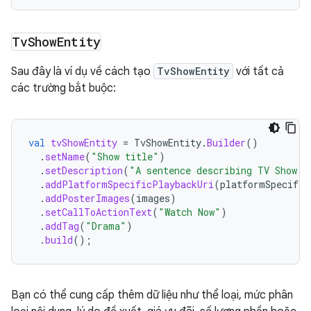
Tv
Show
Entity
Sau đây là ví dụ về cách tạo
TvShowEntity
với tất cả
các trường bắt buộc:
val
tvShowEntity
=
TvShowEntity
.
Builder
()
.
setName
(
"Show title"
)
.
setDescription
(
"A sentence describing TV Show."
.
addPlatformSpecificPlaybackUri
(
platformSpecific
.
addPosterImages
(
images
)
.
setCallToActionText
(
"Watch Now"
)
.
addTag
(
"Drama"
)
.
build
();
Bạn có thể cung cấp thêm dữ liệu như thể loại, mức phân