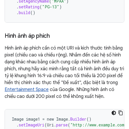
.
setAgencyName
(
"MPAA"
)
.
setRating
(
"PG-13"
)
.
build
()
Hình ảnh áp phích
Hình ảnh áp phích cần có một URI và kích thước tính bằng
pixel (chiều cao và chiều rộng). Nhắm đến các hệ số hình
dạng khác nhau bằng cách cung cấp nhiều hình ảnh áp
phích, nhưng hãy xác minh rằng tất cả hình ảnh đều duy trì
tỷ lệ khung hình 16:9 và chiều cao tối thiểu là 200 pixel để
hiển thị chính xác thực thể "Đề xuất", đặc biệt là trong
Entertainment Space
của Google. Những hình ảnh có
chiều cao dưới 200 pixel có thể không xuất hiện.
Image
image1
=
new
Image
.
Builder
()
.
setImageUri
(
Uri
.
parse
(
"http://www.example.com/e