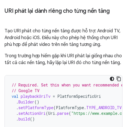
URI phát lại dành riêng cho từng nền tảng
Tạo URI phát cho từng nền tảng được hỗ trợ: Android TV,
Android hoặc iOS. Điều này cho phép hệ thống chọn URI
phù hợp để phát video trên nền tảng tương ứng.
Trong trường hợp hiếm gặp khi URI phát lại giống nhau cho
tất cả các nền tảng, hãy lặp lại URI đó cho từng nền tảng.
// Required. Set this when you want recommended en
// Google TV
val
playbackUriTv
=
PlatformSpecificUri
.
Builder
()
.
setPlatformType
(
PlatformType
.
TYPE_ANDROID_TV
)
.
setActionUri
(
Uri
.
parse
(
"https://www.example.com
.
build
()