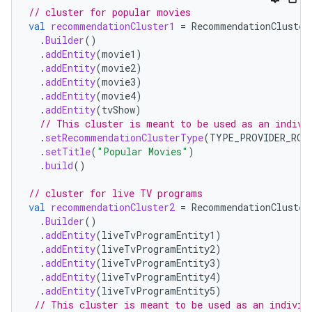
// cluster for popular movies
val
recommendationCluster1
=
RecommendationCluster
.
Builder
()
.
addEntity
(
movie1
)
.
addEntity
(
movie2
)
.
addEntity
(
movie3
)
.
addEntity
(
movie4
)
.
addEntity
(
tvShow
)
// This cluster is meant to be used as an indivi
.
setRecommendationClusterType
(
TYPE_PROVIDER_ROW
.
setTitle
(
"Popular Movies"
)
.
build
()
// cluster for live TV programs
val
recommendationCluster2
=
RecommendationCluster
.
Builder
()
.
addEntity
(
liveTvProgramEntity1
)
.
addEntity
(
liveTvProgramEntity2
)
.
addEntity
(
liveTvProgramEntity3
)
.
addEntity
(
liveTvProgramEntity4
)
.
addEntity
(
liveTvProgramEntity5
)
// This cluster is meant to be used as an individ