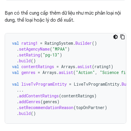
Bạn có thể cung cấp thêm dữ liệu như mức phân loại nội
dung, thể loại hoặc lý do đề xuất.
val
rating1
=
RatingSystem
.
Builder
()
.
setAgencyName
(
"MPAA"
)
.
setRating
(
"pg-13"
)
.
build
()
val
contentRatings
=
Arrays
.
asList
(
rating1
)
val
genres
=
Arrays
.
asList
(
"Action"
,
"Science fict
val
liveTvProgramEntity
=
LiveTvProgramEntity
.
Buil
...
.
addContentRatings
(
contentRatings
)
.
addGenres
(
genres
)
.
setRecommendationReason
(
topOnPartner
)
.
build
()