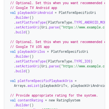
// Optional. Set this when you want recommended en
// Google TV Android app
val
playbackUriAndroid
=
PlatformSpecificUri
.
Builder
()
.
setPlatformType
(
PlatformType
.
TYPE_ANDROID_MOBI
.
setActionUri
(
Uri
.
parse
(
"https://www.example.com
.
build
()
// Optional. Set this when you want recommended en
// Google TV iOS app
val
playbackUriIos
=
PlatformSpecificUri
.
Builder
()
.
setPlatformType
(
PlatformType
.
TYPE_IOS
)
.
setActionUri
(
Uri
.
parse
(
"https://www.example.com
.
build
()
val
platformSpecificPlaybackUris
=
Arrays
.
asList
(
playbackUriTv
,
playbackUriAndroid
,
// Provide appropriate rating for the system.
val
contentRating
=
new
RatingSystem
.
Builder
()