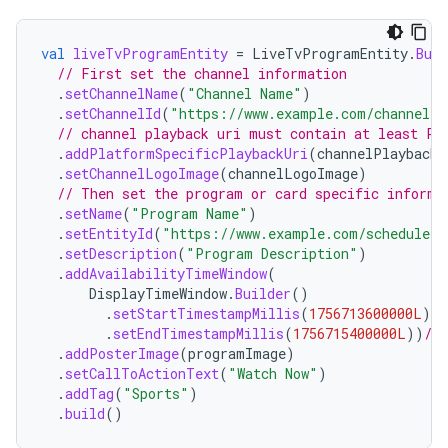
val
liveTvProgramEntity
=
LiveTvProgramEntity
.
Buil
// First set the channel information
.
setChannelName
(
"Channel Name"
)
.
setChannelId
(
"https://www.example.com/channel/1
// channel playback uri must contain at least Pl
.
addPlatformSpecificPlaybackUri
(
channelPlaybackU
.
setChannelLogoImage
(
channelLogoImage
)
// Then set the program or card specific informa
.
setName
(
"Program Name"
)
.
setEntityId
(
"https://www.example.com/schedule/1
.
setDescription
(
"Program Description"
)
.
addAvailabilityTimeWindow
(
DisplayTimeWindow
.
Builder
()
.
setStartTimestampMillis
(
1756713600000L
)
//
.
setEndTimestampMillis
(
1756715400000L
))
//
.
addPosterImage
(
programImage
)
.
setCallToActionText
(
"Watch Now"
)
.
addTag
(
"Sports"
)
.
build
()