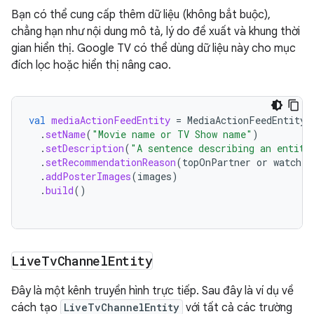
Bạn có thể cung cấp thêm dữ liệu (không bắt buộc),
chẳng hạn như nội dung mô tả, lý do đề xuất và khung thời
gian hiển thị. Google TV có thể dùng dữ liệu này cho mục
đích lọc hoặc hiển thị nâng cao.
val
mediaActionFeedEntity
=
MediaActionFeedEntity
.
.
setName
(
"Movie name or TV Show name"
)
.
setDescription
(
"A sentence describing an entity
.
setRecommendationReason
(
topOnPartner
or
watched
.
addPosterImages
(
images
)
.
build
()
Live
Tv
Channel
Entity
Đây là một kênh truyền hình trực tiếp. Sau đây là ví dụ về
cách tạo
LiveTvChannelEntity
với tất cả các trường