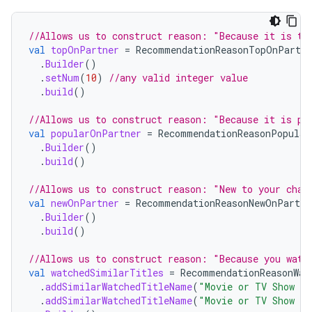
//Allows us to construct reason: "Because it is to
val
topOnPartner
=
RecommendationReasonTopOnPartne
.
Builder
()
.
setNum
(
10
)
//any valid integer value
.
build
()
//Allows us to construct reason: "Because it is po
val
popularOnPartner
=
RecommendationReasonPopular
.
Builder
()
.
build
()
//Allows us to construct reason: "New to your chan
val
newOnPartner
=
RecommendationReasonNewOnPartne
.
Builder
()
.
build
()
//Allows us to construct reason: "Because you watc
val
watchedSimilarTitles
=
RecommendationReasonWat
.
addSimilarWatchedTitleName
(
"Movie or TV Show T
.
addSimilarWatchedTitleName
(
"Movie or TV Show T