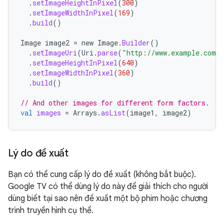
.
setImageHeightInPixel
(
300
)
.
setImageWidthInPixel
(
169
)
.
build
()
Image
image2
=
new
Image
.
Builder
()
.
setImageUri
(
Uri
.
parse
(
"http://www.example.com/e
.
setImageHeightInPixel
(
640
)
.
setImageWidthInPixel
(
360
)
.
build
()
// And other images for different form factors.
val
images
=
Arrays
.
asList
(
image1
,
image2
)
Lý do đề xuất
Bạn có thể cung cấp lý do đề xuất (không bắt buộc).
Google TV có thể dùng lý do này để giải thích cho người
dùng biết tại sao nên đề xuất một bộ phim hoặc chương
trình truyền hình cụ thể.