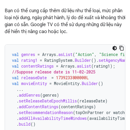
Bạn có thể cung cấp thêm dữ liệu như thể loại, mức phân
loại nội dung, ngày phát hành, lý do đề xuất và khoảng thời
gian có sẵn. Google TV có thể sử dụng những dữ liệu này
để hiển thị nâng cao hoặc lọc.
val
genres
=
Arrays
.
asList
(
"Action"
,
"Science fict
val
rating1
=
RatingSystem
.
Builder
().
setAgencyName
val
contentRatings
=
Arrays
.
asList
(
rating1
);
//Suppose release date is 11-02-2025
val
releaseDate
=
1739233800000L
val
movieEntity
=
MovieEntity
.
Builder
()
...
.
addGenres
(
genres
)
.
setReleaseDateEpochMillis
(
releaseDate
)
.
addContentRatings
(
contentRatings
)
.
setRecommendationReason
(
topOnPartner
or
watched
.
addAllAvailabilityTimeWindows
(
availabilityTimeW
.
build
()