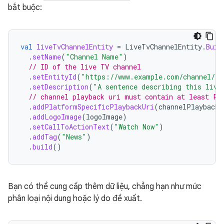
bắt buộc:
val
liveTvChannelEntity
=
LiveTvChannelEntity
.
Buil
.
setName
(
"Channel Name"
)
// ID of the live TV channel
.
setEntityId
(
"https://www.example.com/channel/12
.
setDescription
(
"A sentence describing this live
// channel playback uri must contain at least Pl
.
addPlatformSpecificPlaybackUri
(
channelPlaybackU
.
addLogoImage
(
logoImage
)
.
setCallToActionText
(
"Watch Now"
)
.
addTag
(
"News"
)
.
build
()
Bạn có thể cung cấp thêm dữ liệu, chẳng hạn như mức
phân loại nội dung hoặc lý do đề xuất.