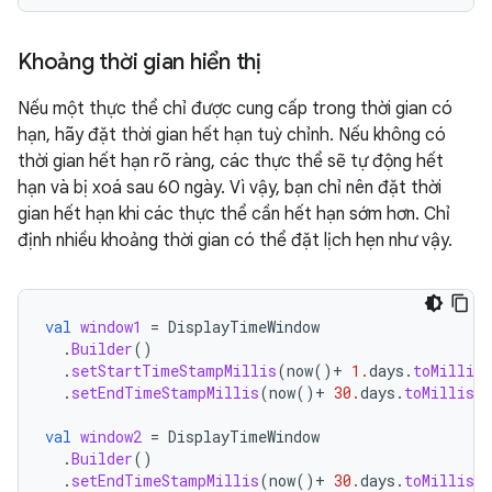
Khoảng thời gian hiển thị
Nếu một thực thể chỉ được cung cấp trong thời gian có
hạn, hãy đặt thời gian hết hạn tuỳ chỉnh. Nếu không có
thời gian hết hạn rõ ràng, các thực thể sẽ tự động hết
hạn và bị xoá sau 60 ngày. Vì vậy, bạn chỉ nên đặt thời
gian hết hạn khi các thực thể cần hết hạn sớm hơn. Chỉ
định nhiều khoảng thời gian có thể đặt lịch hẹn như vậy.
val
window1
=
DisplayTimeWindow
.
Builder
()
.
setStartTimeStampMillis
(
now
()
+
1.
days
.
toMillis
.
setEndTimeStampMillis
(
now
()
+
30.
days
.
toMillis
(
val
window2
=
DisplayTimeWindow
.
Builder
()
.
setEndTimeStampMillis
(
now
()
+
30.
days
.
toMillis
(