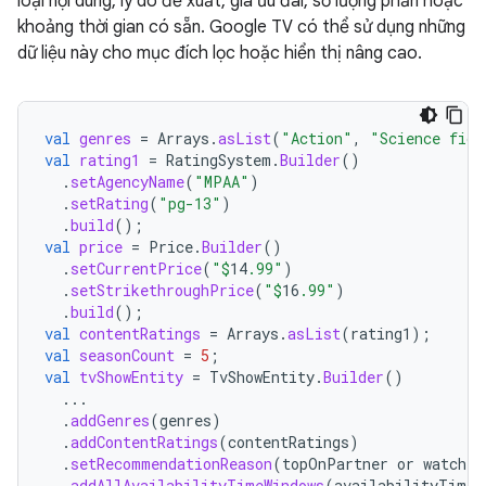
loại nội dung, lý do đề xuất, giá ưu đãi, số lượng phần hoặc
khoảng thời gian có sẵn. Google TV có thể sử dụng những
dữ liệu này cho mục đích lọc hoặc hiển thị nâng cao.
val
genres
=
Arrays
.
asList
(
"Action"
,
"Science fict
val
rating1
=
RatingSystem
.
Builder
()
.
setAgencyName
(
"MPAA"
)
.
setRating
(
"pg-13"
)
.
build
();
val
price
=
Price
.
Builder
()
.
setCurrentPrice
(
"
$
14
.99"
)
.
setStrikethroughPrice
(
"
$
16
.99"
)
.
build
();
val
contentRatings
=
Arrays
.
asList
(
rating1
);
val
seasonCount
=
5
;
val
tvShowEntity
=
TvShowEntity
.
Builder
()
...
.
addGenres
(
genres
)
.
addContentRatings
(
contentRatings
)
.
setRecommendationReason
(
topOnPartner
or
watched
.
addAllAvailabilityTimeWindows
(
availabilityTimeW