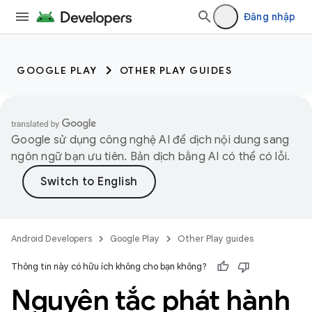
Đăng nhập
GOOGLE PLAY
OTHER PLAY GUIDES
Google sử dụng công nghệ AI để dịch nội dung sang
ngôn ngữ bạn ưu tiên. Bản dịch bằng AI có thể có lỗi.
Android Developers
Google Play
Other Play guides
Thông tin này có hữu ích không cho bạn không?
Nguyên tắc phát hành