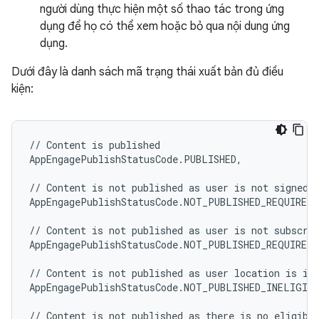
người dùng thực hiện một số thao tác trong ứng
dụng để họ có thể xem hoặc bỏ qua nội dung ứng
dụng.
Dưới đây là danh sách mã trạng thái xuất bản đủ điều
kiện:
// Content is published

AppEngagePublishStatusCode.PUBLISHED,

// Content is not published as user is not signed i
AppEngagePublishStatusCode.NOT_PUBLISHED_REQUIRES_
// Content is not published as user is not subscrib
AppEngagePublishStatusCode.NOT_PUBLISHED_REQUIRES_
// Content is not published as user location is ine
AppEngagePublishStatusCode.NOT_PUBLISHED_INELIGIBL
// Content is not published as there is no eligible