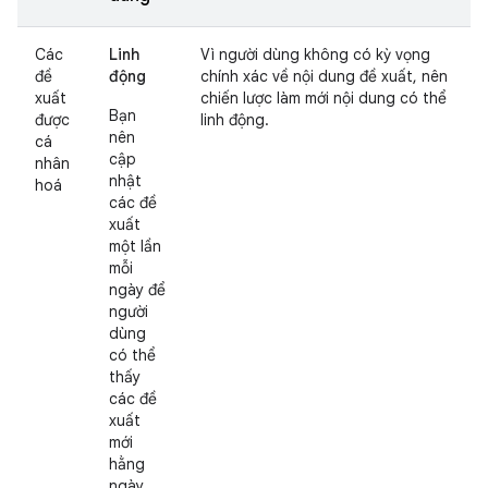
Các
Linh
Vì người dùng không có kỳ vọng
đề
động
chính xác về nội dung đề xuất, nên
xuất
chiến lược làm mới nội dung có thể
Bạn
được
linh động.
nên
cá
cập
nhân
nhật
hoá
các đề
xuất
một lần
mỗi
ngày để
người
dùng
có thể
thấy
các đề
xuất
mới
hằng
ngày.