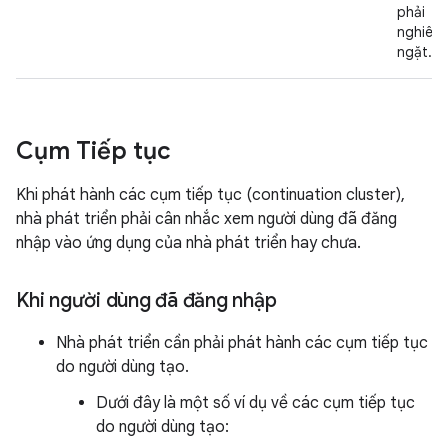
phải
nghiêm
ngặt.
Cụm Tiếp tục
Khi phát hành các cụm tiếp tục (continuation cluster),
nhà phát triển phải cân nhắc xem người dùng đã đăng
nhập vào ứng dụng của nhà phát triển hay chưa.
Khi người dùng đã đăng nhập
Nhà phát triển cần phải phát hành các cụm tiếp tục
do người dùng tạo.
Dưới đây là một số ví dụ về các cụm tiếp tục
do người dùng tạo: