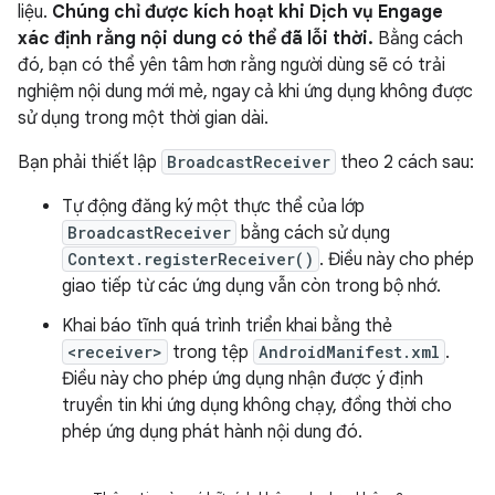
liệu.
Chúng chỉ được kích hoạt khi Dịch vụ Engage
xác định rằng nội dung có thể đã lỗi thời.
Bằng cách
đó, bạn có thể yên tâm hơn rằng người dùng sẽ có trải
nghiệm nội dung mới mẻ, ngay cả khi ứng dụng không được
sử dụng trong một thời gian dài.
Bạn phải thiết lập
BroadcastReceiver
theo 2 cách sau:
Tự động đăng ký một thực thể của lớp
BroadcastReceiver
bằng cách sử dụng
Context.registerReceiver()
. Điều này cho phép
giao tiếp từ các ứng dụng vẫn còn trong bộ nhớ.
Khai báo tĩnh quá trình triển khai bằng thẻ
<receiver>
trong tệp
AndroidManifest.xml
.
Điều này cho phép ứng dụng nhận được ý định
truyền tin khi ứng dụng không chạy, đồng thời cho
phép ứng dụng phát hành nội dung đó.