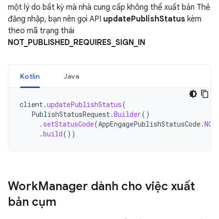
một lý do bất kỳ mà nhà cung cấp không thể xuất bản Thẻ
đăng nhập, bạn nên gọi API
updatePublishStatus
kèm
theo mã trạng thái
NOT_PUBLISHED_REQUIRES_SIGN_IN
Kotlin
Java
client
.
updatePublishStatus
(
PublishStatusRequest
.
Builder
()
.
setStatusCode
(
AppEngagePublishStatusCode
.
NOT
.
build
())
Work
Manager dành cho việc xuất
bản cụm