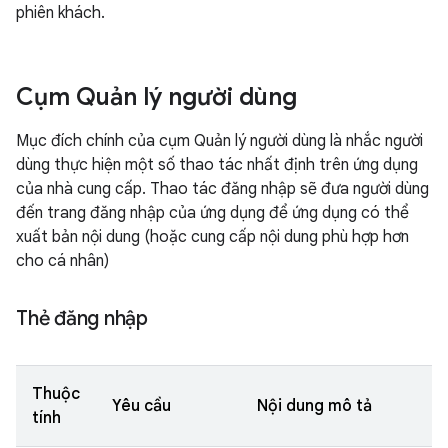
phiên khách.
Cụm Quản lý người dùng
Mục đích chính của cụm Quản lý người dùng là nhắc người
dùng thực hiện một số thao tác nhất định trên ứng dụng
của nhà cung cấp. Thao tác đăng nhập sẽ đưa người dùng
đến trang đăng nhập của ứng dụng để ứng dụng có thể
xuất bản nội dung (hoặc cung cấp nội dung phù hợp hơn
cho cá nhân)
Thẻ đăng nhập
Thuộc
Yêu cầu
Nội dung mô tả
tính