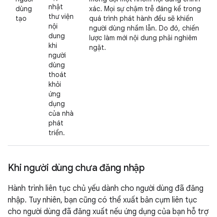
nhật
dùng
xác. Mọi sự chậm trễ đáng kể trong
thư viện
tạo
quá trình phát hành đều sẽ khiến
nội
người dùng nhầm lẫn. Do đó, chiến
dung
lược làm mới nội dung phải nghiêm
khi
ngặt.
người
dùng
thoát
khỏi
ứng
dụng
của nhà
phát
triển.
Khi người dùng chưa đăng nhập
Hành trình liên tục chủ yếu dành cho người dùng đã đăng
nhập. Tuy nhiên, bạn cũng có thể xuất bản cụm liên tục
cho người dùng đã đăng xuất nếu ứng dụng của bạn hỗ trợ