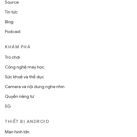
Source
Tin tức
Blog
Podcast
KHÁM PHÁ
Trò chơi
Công nghệ máy học
Sức khoẻ và thể dục
Camera và nội dung nghe nhìn
Quyền riêng tư
5G
THIẾT BỊ ANDROID
Màn hình lớn