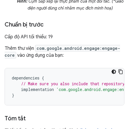
Hình:
Cụm Sắp xếp lại thực phẩm của một đối tác. (*Giao
diện người dùng chỉ nhằm mục đích minh hoạ)
Chuẩn bị trước
Cấp độ API tối thiểu: 19
Thêm thư viện
com.google.android.engage:engage-
core
vào ứng dụng của bạn:
dependencies
{
// Make sure you also include that repository 
implementation
'com.google.android.engage:enga
}
Tóm tắt