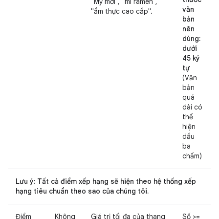
"Mỹ mới", "mì ramen",
văn
"ẩm thực cao cấp".
bản
nên
dùng:
dưới
45 ký
tự
(Văn
bản
quá
dài có
thể
hiện
dấu
ba
chấm)
Lưu ý: Tất cả điểm xếp hạng sẽ hiện theo hệ thống xếp
hạng tiêu chuẩn theo sao của chúng tôi.
Điểm
Không
Giá trị tối đa của thang
Số >=