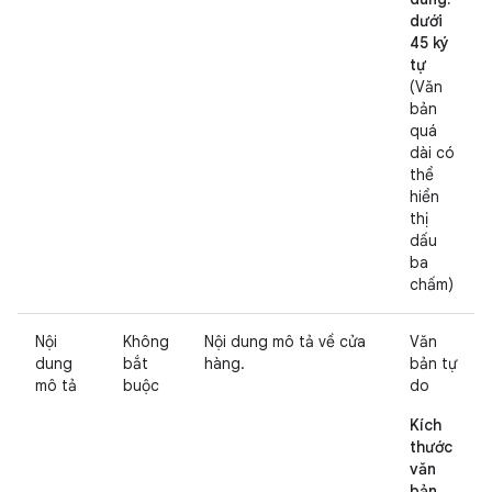
dưới
45 ký
tự
(Văn
bản
quá
dài có
thể
hiển
thị
dấu
ba
chấm)
Nội
Không
Nội dung mô tả về cửa
Văn
dung
bắt
hàng.
bản tự
mô tả
buộc
do
Kích
thước
văn
bản