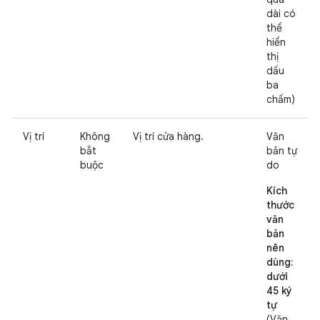
dài có
thể
hiển
thị
dấu
ba
chấm)
Vị trí
Không
Vị trí cửa hàng.
Văn
bắt
bản tự
buộc
do
Kích
thước
văn
bản
nên
dùng:
dưới
45 ký
tự
(Văn