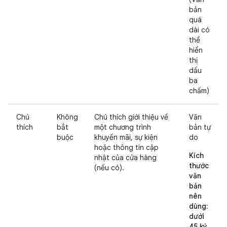
bản
quá
dài có
thể
hiển
thị
dấu
ba
chấm)
Chú
Không
Chú thích giới thiệu về
Văn
thích
bắt
một chương trình
bản tự
buộc
khuyến mãi, sự kiện
do
hoặc thông tin cập
Kích
nhật của cửa hàng
thước
(nếu có).
văn
bản
nên
dùng:
dưới
45 ký