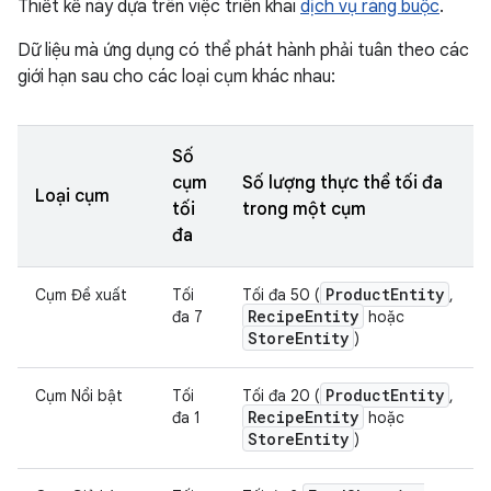
Thiết kế này dựa trên việc triển khai
dịch vụ ràng buộc
.
Dữ liệu mà ứng dụng có thể phát hành phải tuân theo các
giới hạn sau cho các loại cụm khác nhau:
Số
cụm
Số lượng thực thể tối đa
Loại cụm
tối
trong một cụm
đa
Product
Entity
Cụm Đề xuất
Tối
Tối đa 50 (
,
Recipe
Entity
đa 7
hoặc
Store
Entity
)
Product
Entity
Cụm Nổi bật
Tối
Tối đa 20 (
,
Recipe
Entity
đa 1
hoặc
Store
Entity
)