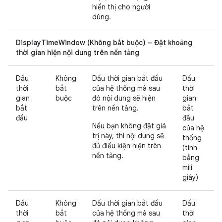
hiển thị cho người
dùng.
DisplayTimeWindow (Không bắt buộc) – Đặt khoảng
thời gian hiện nội dung trên nền tảng
Dấu
Không
Dấu thời gian bắt đầu
Dấu
thời
bắt
của hệ thống mà sau
thời
gian
buộc
đó nội dung sẽ hiện
gian
bắt
trên nền tảng.
bắt
đầu
đầu
Nếu bạn không đặt giá
của hệ
trị này, thì nội dung sẽ
thống
đủ điều kiện hiện trên
(tính
nền tảng.
bằng
mili
giây)
Dấu
Không
Dấu thời gian bắt đầu
Dấu
thời
bắt
của hệ thống mà sau
thời