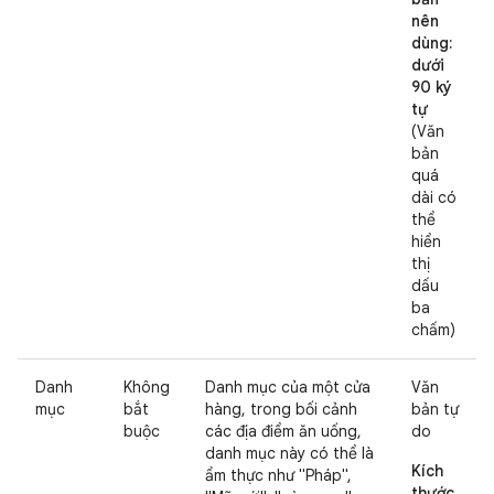
nên
dùng:
dưới
90 ký
tự
(Văn
bản
quá
dài có
thể
hiển
thị
dấu
ba
chấm)
Danh
Không
Danh mục của một cửa
Văn
mục
bắt
hàng, trong bối cảnh
bản tự
buộc
các địa điểm ăn uống,
do
danh mục này có thể là
Kích
ẩm thực như "Pháp",
thước