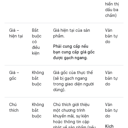
hiển thị
dấu ba
chấm)
Giá –
Bắt
Giá hiện tại của sản
Văn
hiện tại
buộc
phẩm.
bản tự
có
do
Phải cung cấp nếu
điều
bạn cung cấp giá gốc
kiện
được gạch ngang.
Giá –
Không
Giá gốc của thực thể
Văn
gốc
bắt
(sẽ bị gạch ngang
bản tự
buộc
trong giao diện người
do
dùng).
Chú
Không
Chú thích giới thiệu
Văn
thích
bắt
một chương trình
bản tự
buộc
khuyến mãi, sự kiện
do
hoặc thông tin cập
Kích
nhật về sản phẩm (nếu