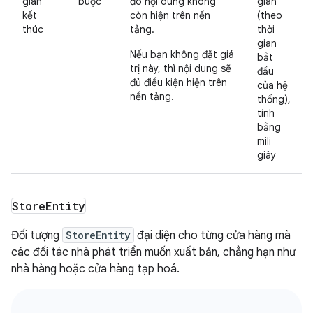
gian
buộc
đó nội dung không
gian
kết
còn hiện trên nền
(theo
thúc
tảng.
thời
gian
Nếu bạn không đặt giá
bắt
trị này, thì nội dung sẽ
đầu
đủ điều kiện hiện trên
của hệ
nền tảng.
thống),
tính
bằng
mili
giây
Store
Entity
Đối tượng
StoreEntity
đại diện cho từng cửa hàng mà
các đối tác nhà phát triển muốn xuất bản, chẳng hạn như
nhà hàng hoặc cửa hàng tạp hoá.