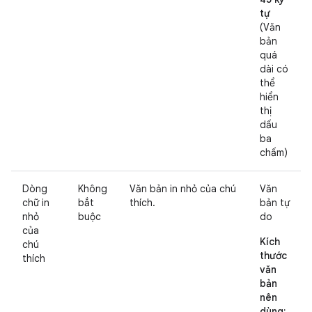
tự
(Văn
bản
quá
dài có
thể
hiển
thị
dấu
ba
chấm)
Dòng
Không
Văn bản in nhỏ của chú
Văn
chữ in
bắt
thích.
bản tự
nhỏ
buộc
do
của
Kích
chú
thước
thích
văn
bản
nên
dùng: