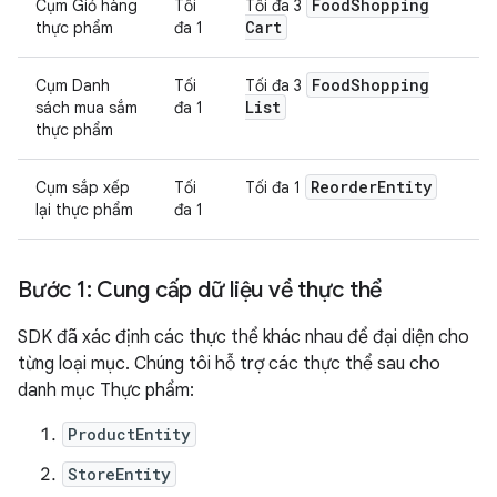
Food
Shopping
Cụm Giỏ hàng
Tối
Tối đa 3
Cart
thực phẩm
đa 1
Food
Shopping
Cụm Danh
Tối
Tối đa 3
List
sách mua sắm
đa 1
thực phẩm
Reorder
Entity
Cụm sắp xếp
Tối
Tối đa 1
lại thực phẩm
đa 1
Bước 1: Cung cấp dữ liệu về thực thể
SDK đã xác định các thực thể khác nhau để đại diện cho
từng loại mục. Chúng tôi hỗ trợ các thực thể sau cho
danh mục Thực phẩm:
ProductEntity
StoreEntity