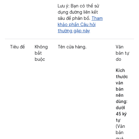
Lưu ý: Bạn có thể sử
dụng đường liên kết
sâu để phân bổ.
Tham
khảo phần Câu hỏi
thường gặp này
Tiêu đề
Không
Tên cửa hàng.
Văn
bắt
bản tự
buộc
do
Kích
thước
văn
bản
nên
dùng:
dưới
45 ký
tự
(Văn
bản
quá