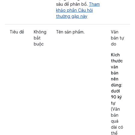
sâu để phân bổ.
Tham
khảo phần Câu hỏi
thường gặp này
Tiêu đề
Không
Tên sản phẩm.
Văn
bắt
bản tự
buộc
do
Kích
thước
văn
bản
nên
dùng:
dưới
90 ký
tự
(Văn
bản
quá
dài có
thể