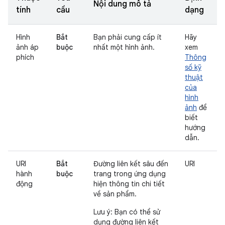
Nội dung mô tả
tính
cầu
dạng
Hình
Bắt
Bạn phải cung cấp ít
Hãy
ảnh áp
buộc
nhất một hình ảnh.
xem
phích
Thông
số kỹ
thuật
của
hình
ảnh
để
biết
hướng
dẫn.
URI
Bắt
Đường liên kết sâu đến
URI
hành
buộc
trang trong ứng dụng
động
hiện thông tin chi tiết
về sản phẩm.
Lưu ý: Bạn có thể sử
dụng đường liên kết