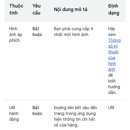
Thuộc
Yêu
Định
Nội dung mô tả
tính
cầu
dạng
Hình
Bắt
Bạn phải cung cấp ít
Hãy
ảnh áp
buộc
nhất một hình ảnh.
xem
phích
Thông
số kỹ
thuật
của
hình
ảnh
để
biết
hướng
dẫn.
URI
Bắt
Đường liên kết sâu đến
URI
hành
buộc
trang trong ứng dụng
động
hiện thông tin chi tiết
về cửa hàng.