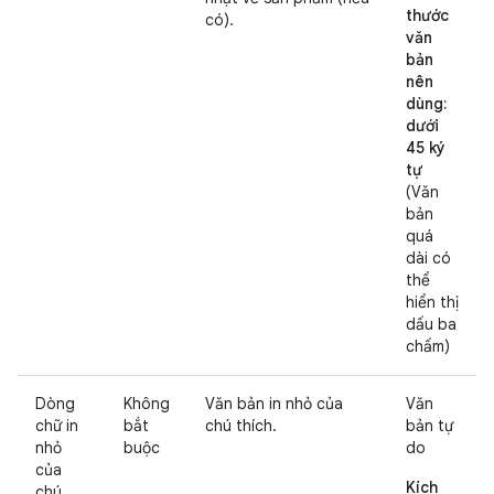
thước
có).
văn
bản
nên
dùng:
dưới
45 ký
tự
(Văn
bản
quá
dài có
thể
hiển thị
dấu ba
chấm)
Dòng
Không
Văn bản in nhỏ của
Văn
chữ in
bắt
chú thích.
bản tự
nhỏ
buộc
do
của
Kích
chú